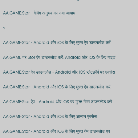
AA.GAME:Stor - गेमिंग अनुभव का नया आयाम
<
AA.GAME:Stor - Android और iOS के लिए मुफ्त ऐप डाउनलोड करें
AA.GAME पर Stor ऐप डाउनलोड करें: Android और iOS के लिए गाइड
AA.GAME:Stor ऐप डाउनलोड - Android और iOS प्लेटफ़ॉर्म पर एक्सेस
AA.GAME:Stor - Android और iOS के लिए मुफ्त ऐप डाउनलोड करें
AA.GAME:Stor ऐप - Android और iOS पर मुफ्त गेम्स डाउनलोड करें
AA.GAME:Stor - Android और iOS के लिए आसान एक्सेस
AA.GAME:Stor - Android और iOS के लिए मुफ्त गेम डाउनलोड एप