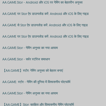
AA.GAME:Stor - Android और iOS पर गेमिंग का बेहतरीन अनुभव
AA.GAME पर Stor ऐप डाउनलोड करें: Android और iOS के लिए गाइड
AA.GAME से Stor ऐप डाउनलोड करें: Android और iOS के लिए गाइड
AA.GAME पर Stor ऐप डाउनलोड करें: Android और iOS के लिए गाइड
AA.GAME:Stor - गेमिंग अनुभव का नया आयाम
AA.GAME:Stor - सर्वर स्टोरेज समाधान
【AA.GAME】स्टोर: गेमिंग अनुभव को बेहतर बनाएं
AA.GAME: स्टोर - गेमिंग की दुनिया में विश्वसनीय प्लेटफॉर्म
AA.GAME:Stor - गेमिंग अनुभव का नया आयाम
【AA.GAME】Stor: सुरक्षित और विश्वसनीय गेमिंग प्लेटफॉर्म