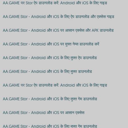
AA.GAME पर Stor ऐप डाउनलोड करें: Android और iOS के लिए गाइड
AA.GAME:Stor - Android और iOS के लिए ऐप डाउनलोड और एक्सेस गाइड
AA.GAME:Stor - Android और iOS पर आसान एक्सेस और APK डाउनलोड
AA.GAME:Stor - Android और iOS पर मुफ्त गेम्स डाउनलोड करें
AA.GAME:Stor - Android और iOS के लिए मुफ्त ऐप डाउनलोड
AA.GAME:Stor - Android और iOS के लिए मुफ्त डाउनलोड
AA.GAME पर Stor ऐप डाउनलोड करें: Android और iOS के लिए गाइड
AA.GAME:Stor - Android और iOS के लिए मुफ्त गेम डाउनलोड
AA.GAME:Stor - Android और iOS पर आसान एक्सेस
AA.GAME:Stor - Android और iOS के लिए मुफ्त गेम डाउनलोड