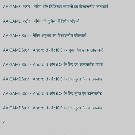
AA.GAME: स्टोर - गेमिंग और डिजिटल सामानों का विश्वसनीय प्लेटफॉर्म
AA.GAME: स्टोर - गेमिंग की दुनिया में विशेष ऑफ़र्स
AA.GAME:Stor - गेमिंग अनुभव का विश्वसनीय प्लेटफॉर्म
AA.GAME:Stor - Android और iOS पर मुफ्त गेम डाउनलोड करें
AA.GAME:Stor - Android और iOS के लिए ऐप डाउनलोड गाइड
AA.GAME:Stor - Android और iOS के लिए मुफ्त गेम डाउनलोड
AA.GAME:Stor - Android और iOS के लिए मुफ्त ऐप डाउनलोड
AA.GAME:Stor - Android और iOS के लिए मुफ्त गेम डाउनलोड
<