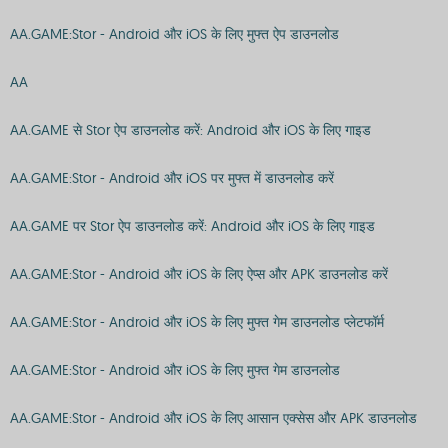
AA.GAME:Stor - Android और iOS के लिए मुफ्त ऐप डाउनलोड
AA
AA.GAME से Stor ऐप डाउनलोड करें: Android और iOS के लिए गाइड
AA.GAME:Stor - Android और iOS पर मुफ्त में डाउनलोड करें
AA.GAME पर Stor ऐप डाउनलोड करें: Android और iOS के लिए गाइड
AA.GAME:Stor - Android और iOS के लिए ऐप्स और APK डाउनलोड करें
AA.GAME:Stor - Android और iOS के लिए मुफ्त गेम डाउनलोड प्लेटफॉर्म
AA.GAME:Stor - Android और iOS के लिए मुफ्त गेम डाउनलोड
AA.GAME:Stor - Android और iOS के लिए आसान एक्सेस और APK डाउनलोड