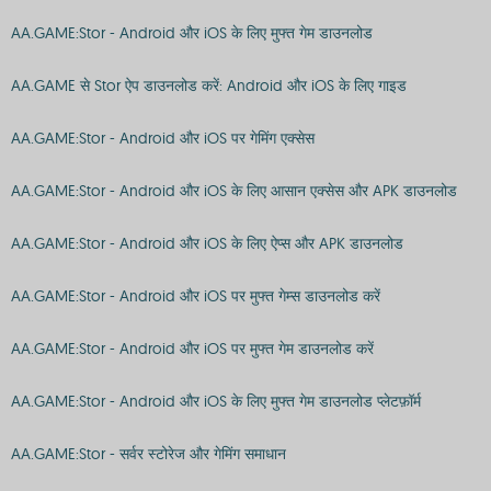
AA.GAME:Stor - Android और iOS के लिए मुफ्त गेम डाउनलोड
AA.GAME से Stor ऐप डाउनलोड करें: Android और iOS के लिए गाइड
AA.GAME:Stor - Android और iOS पर गेमिंग एक्सेस
AA.GAME:Stor - Android और iOS के लिए आसान एक्सेस और APK डाउनलोड
AA.GAME:Stor - Android और iOS के लिए ऐप्स और APK डाउनलोड
AA.GAME:Stor - Android और iOS पर मुफ्त गेम्स डाउनलोड करें
AA.GAME:Stor - Android और iOS पर मुफ्त गेम डाउनलोड करें
AA.GAME:Stor - Android और iOS के लिए मुफ्त गेम डाउनलोड प्लेटफ़ॉर्म
AA.GAME:Stor - सर्वर स्टोरेज और गेमिंग समाधान