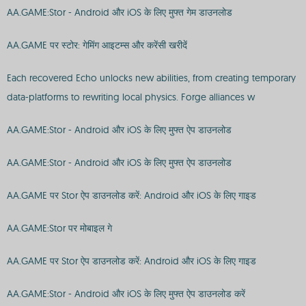
AA.GAME:Stor - Android और iOS के लिए मुफ्त गेम डाउनलोड
AA.GAME पर स्टोर: गेमिंग आइटम्स और करेंसी खरीदें
Each recovered Echo unlocks new abilities, from creating temporary
data-platforms to rewriting local physics. Forge alliances w
AA.GAME:Stor - Android और iOS के लिए मुफ्त ऐप डाउनलोड
AA.GAME:Stor - Android और iOS के लिए मुफ्त ऐप डाउनलोड
AA.GAME पर Stor ऐप डाउनलोड करें: Android और iOS के लिए गाइड
AA.GAME:Stor पर मोबाइल गे
AA.GAME पर Stor ऐप डाउनलोड करें: Android और iOS के लिए गाइड
AA.GAME:Stor - Android और iOS के लिए मुफ्त ऐप डाउनलोड करें