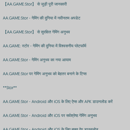
【AA.GAME:Stor】 से जुड़ी पूरी जानकारी
AA.GAME:Stor - गेमिंग की दुनिया में नवीनतम अपडेट
【AA.GAME:Stor】 से सुरक्षित गेमिंग अनुभव
AA.GAME: स्टोर - गेमिंग की दुनिया में विश्वसनीय प्लेटफॉर्म
AA.GAME:Stor - गेमिंग अनुभव का नया आयाम
AA.GAME:Stor पर गेमिंग अनुभव को बेहतर बनाने के टिप्स
**Stor**
AA.GAME:Stor - Android और iOS के लिए ऐप्स और APK डाउनलोड करें
AA.GAME:Stor - Android और iOS पर सर्वश्रेष्ठ गेमिंग अनुभव
AA.GAME:Stor - Android और iOS के लिए मुफ्त ऐप डाउनलोड