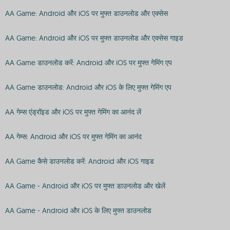
AA Game: Android और iOS पर मुफ्त डाउनलोड और एक्सेस
AA Game: Android और iOS पर मुफ्त डाउनलोड और एक्सेस गाइड
AA Game डाउनलोड करें: Android और iOS पर मुफ्त गेमिंग एप
AA Game डाउनलोड: Android और iOS के लिए मुफ्त गेमिंग एप
AA गेम्स एंड्रॉइड और iOS पर मुफ्त गेमिंग का आनंद लें
AA गेम्स: Android और iOS पर मुफ्त गेमिंग का आनंद
AA Game कैसे डाउनलोड करें: Android और iOS गाइड
AA Game - Android और iOS पर मुफ्त डाउनलोड और खेलें
AA Game - Android और iOS के लिए मुफ्त डाउनलोड