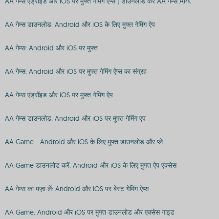
AA गेम्स एंड्रॉइड और iOS पर मुफ्त गेमिंग एप्स | डाउनलोड करें AA गेम्स APK
AA गेम्स डाउनलोड: Android और iOS के लिए मुफ्त गेमिंग ऐप
AA गेम्स: Android और iOS पर मुफ्त
AA गेम्स: Android और iOS पर मुफ्त गेमिंग ऐप्स का संग्रह
AA गेम्स एंड्रॉइड और iOS पर मुफ्त गेमिंग ऐप
AA गेम्स डाउनलोड: Android और iOS पर मुफ्त गेमिंग एप
AA Game - Android और iOS के लिए मुफ्त डाउनलोड और प्ले
AA Game डाउनलोड करें: Android और iOS के लिए मुफ्त ऐप एक्सेस
AA गेम्स का मज़ा लें: Android और iOS पर बेस्ट गेमिंग ऐप्स
AA Game: Android और iOS पर मुफ्त डाउनलोड और एक्सेस गाइड