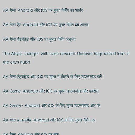
AA गेम्स: Android और iOS पर मुफ्त गेमिंग का आनंद
AA गेम्स ऐप: Android और iOS पर मुफ्त गेमिंग का आनंद
AA गेम्स एंड्रॉइड और iOS पर मुफ्त गेमिंग अनुभव
The Abyss changes with each descent. Uncover fragmented lore of
the city's hubri
AA गेम्स एंड्रॉइड और iOS पर मुफ्त में खेलने के लिए डाउनलोड करें
AA Game: Android और iOS पर मुफ्त डाउनलोड और एक्सेस
AA Game - Android और iOS के लिए मुफ्त डाउनलोड और प्ले
AA गेम्स डाउनलोड: Android और iOS के लिए मुफ्त गेमिंग एप
AA गेम्स: Android और iOS पर मुफ