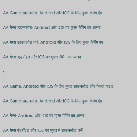
AA Game डाउनलोड: Android और iOS के लिए मुफ्त गेमिंग ऐप
AA गेम्स डाउनलोड: Android और iOS पर मुफ्त गेमिंग का आनंद
AA गेम्स डाउनलोड करें: Android और iOS के लिए मुफ्त गेमिंग ऐप
AA गेम्स: एंड्रॉइड और iOS पर मुफ्त गेमिंग का आनंद
<
AA Game: Android और iOS के लिए मुफ्त डाउनलोड और गेमप्ले गाइड
AA Game डाउनलोड: Android और iOS के लिए मुफ्त गेमिंग ऐप
AA गेम्स: Android और iOS पर मुफ्त गेमिंग का आनंद
AA गेम्स एंड्रॉइड और iOS पर मुफ्त में डाउनलोड करें