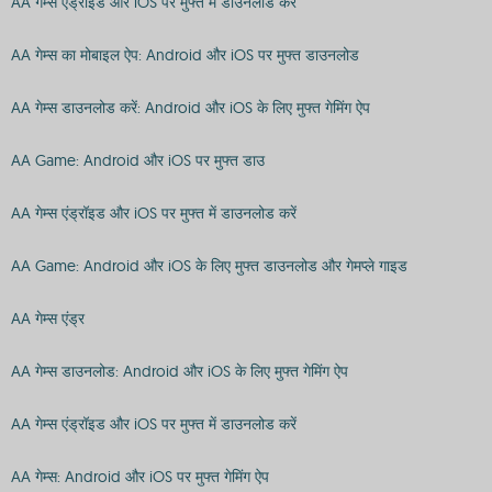
AA गेम्स एंड्रॉइड और iOS पर मुफ्त में डाउनलोड करें
AA गेम्स का मोबाइल ऐप: Android और iOS पर मुफ्त डाउनलोड
AA गेम्स डाउनलोड करें: Android और iOS के लिए मुफ्त गेमिंग ऐप
AA Game: Android और iOS पर मुफ्त डाउ
AA गेम्स एंड्रॉइड और iOS पर मुफ्त में डाउनलोड करें
AA Game: Android और iOS के लिए मुफ्त डाउनलोड और गेमप्ले गाइड
AA गेम्स एंड्र
AA गेम्स डाउनलोड: Android और iOS के लिए मुफ्त गेमिंग ऐप
AA गेम्स एंड्रॉइड और iOS पर मुफ्त में डाउनलोड करें
AA गेम्स: Android और iOS पर मुफ्त गेमिंग ऐप