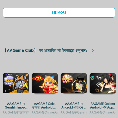
SEE MORE
【AAGame Club】 पर आधारित नौ वेबसाइट अनुभाग:
AA.GAME पर
AAGAME Onlin
AA.GAME पर
AAGAME Online:
Genshin Impact
एक्सेस: Android और
Android और iOS के
Android और Apple
APK डाउनलोड करें -
Apple के लिए APP
लिए मोबाइल गेम्स
पर एक्सेस करें, APP
AA.GAMEऐपडाउनलोड:AndroidऔरiOSप्लेटफ़ॉर्मपरएक्सेसगाइडAA.GAMEपरGenshinImpactAP
AAGAMEOnline:AndroidऔरAppleपरऐप्सऔरAPKएक्सेसAAGAMEO
AA.GAMEपरGenshinImpactAPKडाउनलोडऔरA
AAGAMEOnline:Andro
Android और iOS
और APK
डाउनलोड करें
और APK डाउनलोड