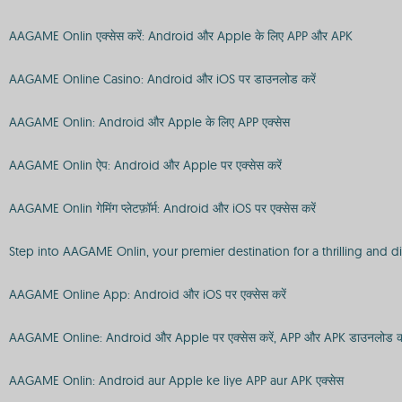
AAGAME Onlin एक्सेस करें: Android और Apple के लिए APP और APK
AAGAME Online Casino: Android और iOS पर डाउनलोड करें
AAGAME Onlin: Android और Apple के लिए APP एक्सेस
AAGAME Onlin ऐप: Android और Apple पर एक्सेस करें
AAGAME Onlin गेमिंग प्लेटफ़ॉर्म: Android और iOS पर एक्सेस करें
Step into AAGAME Onlin, your premier destination for a thrilling and 
AAGAME Online App: Android और iOS पर एक्सेस करें
AAGAME Online: Android और Apple पर एक्सेस करें, APP और APK डाउनलोड कर
AAGAME Onlin: Android aur Apple ke liye APP aur APK एक्सेस