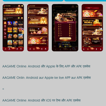
AAGAME Online: Android और Apple के लिए APP और APK एक्सेस
AAGAME Onlin: Android aur Apple ke liye APP aur APK एक्सेस
<
AAGAME Online: Android और iOS पर ऐप्स और APK एक्सेस