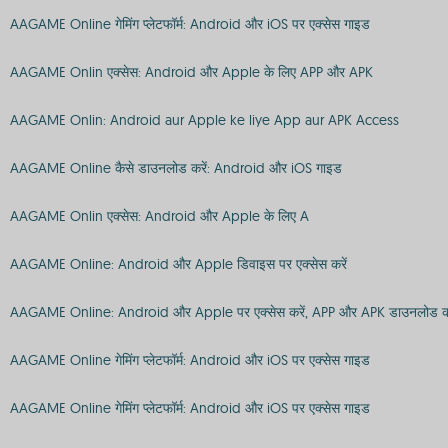
AAGAME Online गेमिंग प्लेटफॉर्म: Android और iOS पर एक्सेस गाइड
AAGAME Onlin एक्सेस: Android और Apple के लिए APP और APK
AAGAME Onlin: Android aur Apple ke liye App aur APK Access
AAGAME Online कैसे डाउनलोड करें: Android और iOS गाइड
AAGAME Onlin एक्सेस: Android और Apple के लिए A
AAGAME Online: Android और Apple डिवाइस पर एक्सेस करें
AAGAME Online: Android और Apple पर एक्सेस करें, APP और APK डाउनलोड कर
AAGAME Online गेमिंग प्लेटफॉर्म: Android और iOS पर एक्सेस गाइड
AAGAME Online गेमिंग प्लेटफॉर्म: Android और iOS पर एक्सेस गाइड