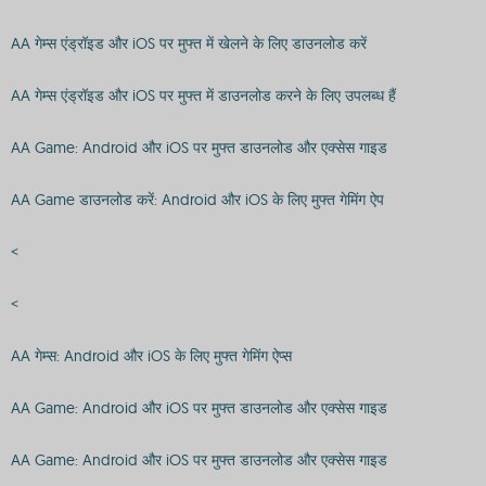
AA गेम्स एंड्रॉइड और iOS पर मुफ्त में खेलने के लिए डाउनलोड करें
AA गेम्स एंड्रॉइड और iOS पर मुफ्त में डाउनलोड करने के लिए उपलब्ध हैं
AA Game: Android और iOS पर मुफ्त डाउनलोड और एक्सेस गाइड
AA Game डाउनलोड करें: Android और iOS के लिए मुफ्त गेमिंग ऐप
<
<
AA गेम्स: Android और iOS के लिए मुफ्त गेमिंग ऐप्स
AA Game: Android और iOS पर मुफ्त डाउनलोड और एक्सेस गाइड
AA Game: Android और iOS पर मुफ्त डाउनलोड और एक्सेस गाइड