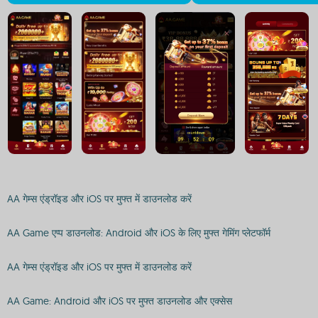
AA गेम्स एंड्रॉइड और iOS पर मुफ्त में डाउनलोड करें
AA Game एप्प डाउनलोड: Android और iOS के लिए मुफ्त गेमिंग प्लेटफॉर्म
AA गेम्स एंड्रॉइड और iOS पर मुफ्त में डाउनलोड करें
AA Game: Android और iOS पर मुफ्त डाउनलोड और एक्सेस