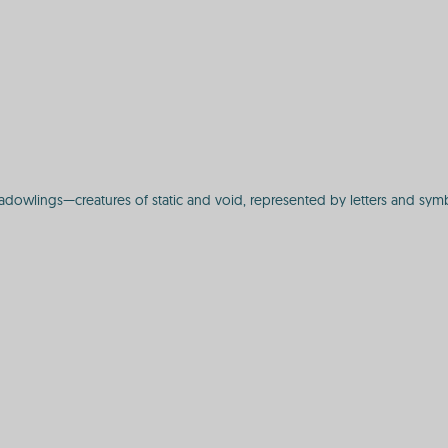
hadowlings—creatures of static and void, represented by letters and symbo