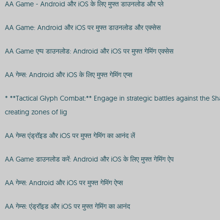
AA Game - Android और iOS के लिए मुफ्त डाउनलोड और प्ले
AA Game: Android और iOS पर मुफ्त डाउनलोड और एक्सेस
AA Game एप्प डाउनलोड: Android और iOS पर मुफ्त गेमिंग एक्सेस
AA गेम्स: Android और iOS के लिए मुफ्त गेमिंग एप्स
* **Tactical Glyph Combat:** Engage in strategic battles against the S
creating zones of lig
AA गेम्स एंड्रॉइड और iOS पर मुफ्त गेमिंग का आनंद लें
AA Game डाउनलोड करें: Android और iOS के लिए मुफ्त गेमिंग ऐप
AA गेम्स: Android और iOS पर मुफ्त गेमिंग ऐप्स
AA गेम्स: एंड्रॉइड और iOS पर मुफ्त गेमिंग का आनंद