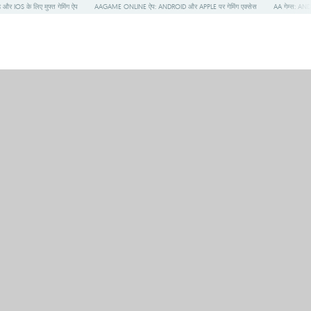
 और IOS के लिए मुफ्त गेमिंग ऐप
AAGAME ONLINE ऐप: ANDROID और APPLE पर गेमिंग एक्सेस
AA गेम्स: AND