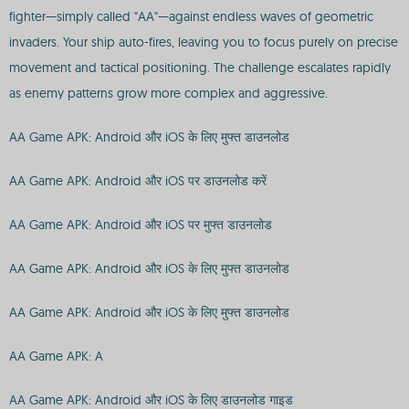
fighter—simply called "AA"—against endless waves of geometric
invaders. Your ship auto-fires, leaving you to focus purely on precise
movement and tactical positioning. The challenge escalates rapidly
as enemy patterns grow more complex and aggressive.
AA Game APK: Android और iOS के लिए मुफ्त डाउनलोड
AA Game APK: Android और iOS पर डाउनलोड करें
AA Game APK: Android और iOS पर मुफ्त डाउनलोड
AA Game APK: Android और iOS के लिए मुफ्त डाउनलोड
AA Game APK: Android और iOS के लिए मुफ्त डाउनलोड
AA Game APK: A
AA Game APK: Android और iOS के लिए डाउनलोड गाइड