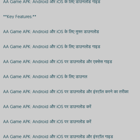
AA Game APK: Android और iOS के लिए डाउनलोड गाइड
**Key Features:**
AA Game APK: Android और iOS के लिए मुफ्त डाउनलोड
AA Game APK: Android और iOS के लिए डाउनलोड गाइड
AA Game APK: Android और iOS पर डाउनलोड और एक्सेस गाइड
AA Game APK: Android और iOS के लिए डाउनल
AA Game APK: Android और iOS पर डाउनलोड और इंस्टॉल करने का तरीका
AA Game APK: Android और iOS पर डाउनलोड करें
AA Game APK: Android और iOS पर डाउनलोड करें
AA Game APK: Android और iOS पर डाउनलोड और इंस्टॉल गाइड