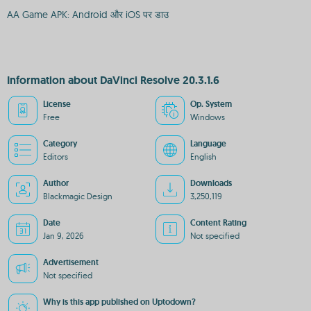
AA Game APK: Android और iOS पर डाउ
Information about DaVinci Resolve 20.3.1.6
License
Op. System
Free
Windows
Category
Language
Editors
English
Author
Downloads
Blackmagic Design
3,250,119
Date
Content Rating
Jan 9, 2026
Not specified
Advertisement
Not specified
Why is this app published on Uptodown?