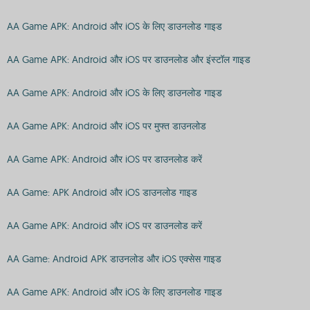
AA Game APK: Android और iOS के लिए डाउनलोड गाइड
AA Game APK: Android और iOS पर डाउनलोड और इंस्टॉल गाइड
AA Game APK: Android और iOS के लिए डाउनलोड गाइड
AA Game APK: Android और iOS पर मुफ्त डाउनलोड
AA Game APK: Android और iOS पर डाउनलोड करें
AA Game: APK Android और iOS डाउनलोड गाइड
AA Game APK: Android और iOS पर डाउनलोड करें
AA Game: Android APK डाउनलोड और iOS एक्सेस गाइड
AA Game APK: Android और iOS के लिए डाउनलोड गाइड