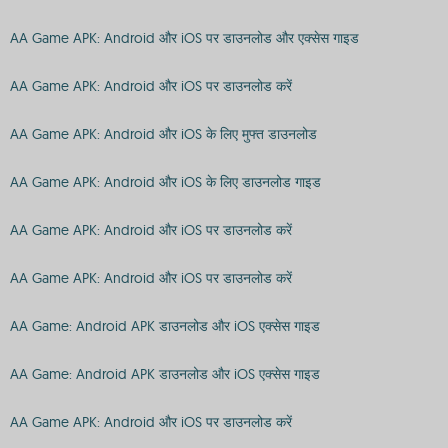
AA Game APK: Android और iOS पर डाउनलोड और एक्सेस गाइड
AA Game APK: Android और iOS पर डाउनलोड करें
AA Game APK: Android और iOS के लिए मुफ्त डाउनलोड
AA Game APK: Android और iOS के लिए डाउनलोड गाइड
AA Game APK: Android और iOS पर डाउनलोड करें
AA Game APK: Android और iOS पर डाउनलोड करें
AA Game: Android APK डाउनलोड और iOS एक्सेस गाइड
AA Game: Android APK डाउनलोड और iOS एक्सेस गाइड
AA Game APK: Android और iOS पर डाउनलोड करें