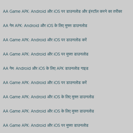
AA Game APK: Android और iOS पर डाउनलोड और इंस्टॉल करने का तरीका
AA गेम APK: Android और iOS के लिए मुफ्त डाउनलोड
AA Game APK: Android और iOS पर डाउनलोड करें
AA Game APK: Android और iOS पर मुफ्त डाउनलोड
AA गेम: Android और iOS के लिए APK डाउनलोड गाइड
AA Game APK: Android और iOS पर डाउनलोड करें
AA Game APK: Android और iOS के लिए मुफ्त डाउनलोड
AA Game APK: Android और iOS के लिए मुफ्त डाउनलोड
AA Game APK: Android और iOS पर मुफ्त डाउनलोड