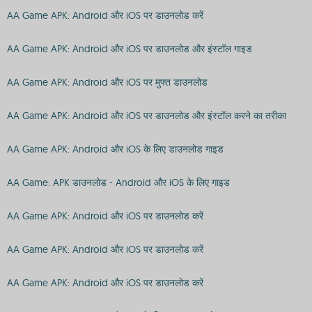
AA Game APK: Android और iOS पर डाउनलोड करें
AA Game APK: Android और iOS पर डाउनलोड और इंस्टॉल गाइड
AA Game APK: Android और iOS पर मुफ्त डाउनलोड
AA Game APK: Android और iOS पर डाउनलोड और इंस्टॉल करने का तरीका
AA Game APK: Android और iOS के लिए डाउनलोड गाइड
AA Game: APK डाउनलोड - Android और iOS के लिए गाइड
AA Game APK: Android और iOS पर डाउनलोड करें
AA Game APK: Android और iOS पर डाउनलोड करें
AA Game APK: Android और iOS पर डाउनलोड करें