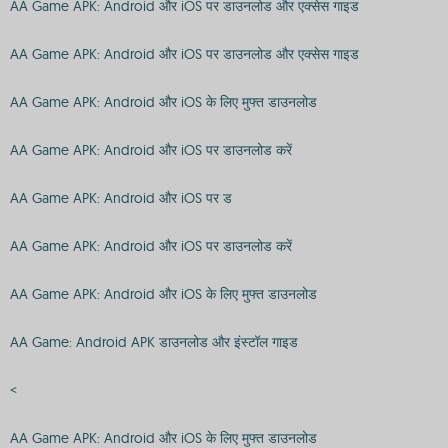
AA Game APK: Android और iOS पर डाउनलोड और एक्सेस गाइड
AA Game APK: Android और iOS पर डाउनलोड और एक्सेस गाइड
AA Game APK: Android और iOS के लिए मुफ्त डाउनलोड
AA Game APK: Android और iOS पर डाउनलोड करें
AA Game APK: Android और iOS पर ड
AA Game APK: Android और iOS पर डाउनलोड करें
AA Game APK: Android और iOS के लिए मुफ्त डाउनलोड
AA Game: Android APK डाउनलोड और इंस्टॉल गाइड
<
AA Game APK: Android और iOS के लिए मुफ्त डाउनलोड