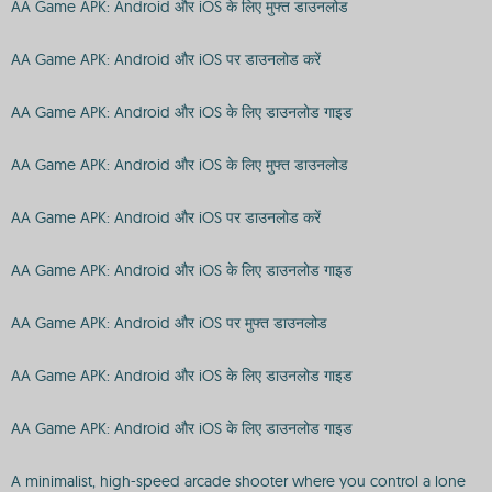
AA Game APK: Android और iOS के लिए मुफ्त डाउनलोड
AA Game APK: Android और iOS पर डाउनलोड करें
AA Game APK: Android और iOS के लिए डाउनलोड गाइड
AA Game APK: Android और iOS के लिए मुफ्त डाउनलोड
AA Game APK: Android और iOS पर डाउनलोड करें
AA Game APK: Android और iOS के लिए डाउनलोड गाइड
AA Game APK: Android और iOS पर मुफ्त डाउनलोड
AA Game APK: Android और iOS के लिए डाउनलोड गाइड
AA Game APK: Android और iOS के लिए डाउनलोड गाइड
A minimalist, high-speed arcade shooter where you control a lone