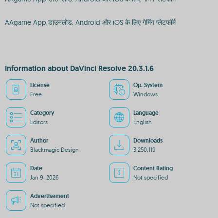
AAgame App डाउनलोड: Android और iOS के लिए गेमिंग प्लेटफॉर्म
Information about DaVinci Resolve 20.3.1.6
License
Op. System
Free
Windows
Category
Language
Editors
English
Author
Downloads
Blackmagic Design
3,250,119
Date
Content Rating
Jan 9, 2026
Not specified
Advertisement
Not specified