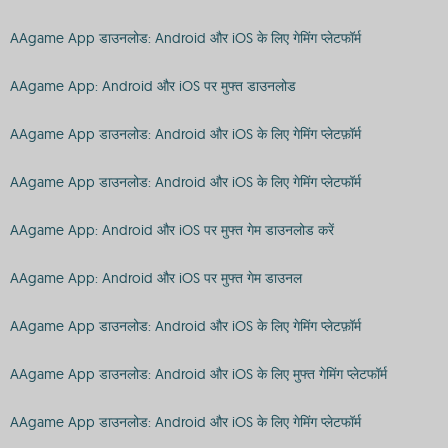
AAgame App डाउनलोड: Android और iOS के लिए गेमिंग प्लेटफॉर्म
AAgame App: Android और iOS पर मुफ्त डाउनलोड
AAgame App डाउनलोड: Android और iOS के लिए गेमिंग प्लेटफ़ॉर्म
AAgame App डाउनलोड: Android और iOS के लिए गेमिंग प्लेटफॉर्म
AAgame App: Android और iOS पर मुफ्त गेम डाउनलोड करें
AAgame App: Android और iOS पर मुफ्त गेम डाउनल
AAgame App डाउनलोड: Android और iOS के लिए गेमिंग प्लेटफ़ॉर्म
AAgame App डाउनलोड: Android और iOS के लिए मुफ्त गेमिंग प्लेटफॉर्म
AAgame App डाउनलोड: Android और iOS के लिए गेमिंग प्लेटफॉर्म