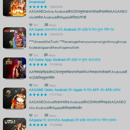
Download
1769123333
AAGAMEOnline:AndroidऔरiOSपरमुफ्तडाउनलोडऔरएक्सेसAAGAMEO
nlinएक्सेस:AndroidऔरAppleकेलिएAPPऔ
307
Reply
AA Game डाउनलोड करें: Android और iOS के लिए मुफ्त गेमिंग ऐप
1769145376
***UnraveltheTruth:**Piecetogetheryourownoriginthroughcryp
ticdatalogsandthewhispersofoth
143
Reply
AA Game App: Android और iOS पर मुफ्त डाउनलोड
1770561182
AAगेम्सएंड्रॉइडऔरiOSपरमुफ्तमेंडाउनलोडकरेंAAगेम्सडाउनलोडकरें:Androidऔ
रiOSकेलिएमुफ्तगेमिंग
830
Reply
AAGAME Onlin: Android और Apple के लिए APP और APK एक्सेस
1771177552
AAGAMEOnlineऐपडाउनलोड:AndroidऔरiOSप्लेटफ़ॉर्मगाइडAAGAMEO
nlin:AndroidऔरAppleकेलिएएक्सेसऔर
467
Reply
AAgame ऐप डाउनलोड: Android और iOS प्लेटफ़ॉर्म पर गेमिंग एक्सेस
1771299188