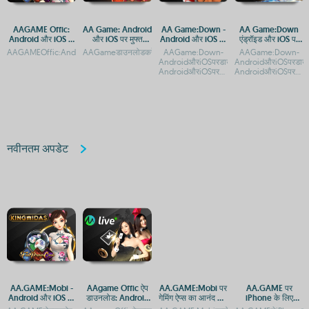
AAGAME Offic:
AA Game: Android
AA Game:Down -
AA Game:Down
Android और iOS के
और iOS पर मुफ्त
Android और iOS पर
एंड्रॉइड और iOS पर
लिए ऐप डाउनलोड गाइड
डाउनलोड और एक्सेस
डाउनलोड और एक्सेस
डाउनलोड कैसे करें
AAGAMEOffic:AndroidऔरiOSकेलिएऐपडाउनलोडगाइडAAGAMEOffic:AndroidऔरiOSकेलि
AAGameडाउनलोडकरें:AndroidऔरiOSकेलिएमुफ्तगेमिंगऐपAAGame:And
AAGame:Down-
AAGame:Down-
गाइड
गाइड
AndroidऔरiOSपरडाउनलोडकरेंAAGame:Do
AndroidऔरiOSपरडाउ
AndroidऔरiOSपरडाउनलोडकरेंAAGame:Do
AndroidऔरiOSपरडाउ
An
An
नवीनतम अपडेट
AA.GAME:Mobi -
AAgame Offic ऐप
AA.GAME:Mobi पर
AA.GAME पर
Android और iOS पर
डाउनलोड: Android
गेमिंग ऐप्स का आनंद लें -
iPhone के लिए
मुफ्त गेम्स डाउनलोड
और iOS प्लेटफ़ॉर्म पर
Android और iOS के
Android ऐप्स कैसे