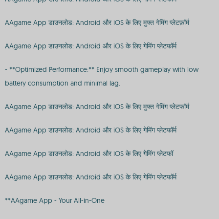
AAgame App डाउनलोड: Android और iOS के लिए मुफ्त गेमिंग प्लेटफ़ॉर्म
AAgame App डाउनलोड: Android और iOS के लिए गेमिंग प्लेटफॉर्म
- **Optimized Performance:** Enjoy smooth gameplay with low
battery consumption and minimal lag.
AAgame App डाउनलोड: Android और iOS के लिए मुफ्त गेमिंग प्लेटफॉर्म
AAgame App डाउनलोड: Android और iOS के लिए गेमिंग प्लेटफॉर्म
AAgame App डाउनलोड: Android और iOS के लिए गेमिंग प्लेटफॉ
AAgame App डाउनलोड: Android और iOS के लिए गेमिंग प्लेटफॉर्म
**AAgame App - Your All-in-One