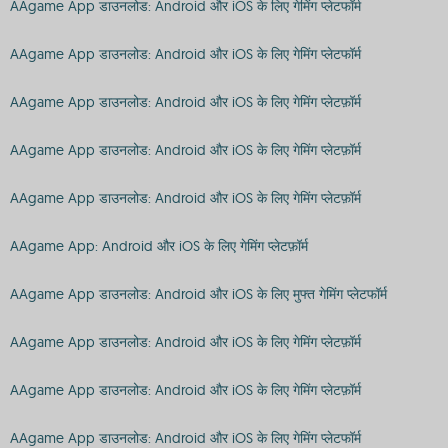
AAgame App डाउनलोड: Android और iOS के लिए गेमिंग प्लेटफॉर्म
AAgame App डाउनलोड: Android और iOS के लिए गेमिंग प्लेटफॉर्म
AAgame App डाउनलोड: Android और iOS के लिए गेमिंग प्लेटफ़ॉर्म
AAgame App डाउनलोड: Android और iOS के लिए गेमिंग प्लेटफ़ॉर्म
AAgame App डाउनलोड: Android और iOS के लिए गेमिंग प्लेटफ़ॉर्म
AAgame App: Android और iOS के लिए गेमिंग प्लेटफ़ॉर्म
AAgame App डाउनलोड: Android और iOS के लिए मुफ्त गेमिंग प्लेटफॉर्म
AAgame App डाउनलोड: Android और iOS के लिए गेमिंग प्लेटफ़ॉर्म
AAgame App डाउनलोड: Android और iOS के लिए गेमिंग प्लेटफ़ॉर्म
AAgame App डाउनलोड: Android और iOS के लिए गेमिंग प्लेटफॉर्म