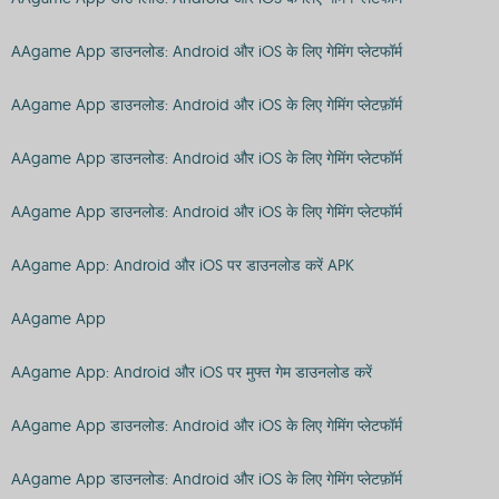
AAgame App डाउनलोड: Android और iOS के लिए गेमिंग प्लेटफॉर्म
AAgame App डाउनलोड: Android और iOS के लिए गेमिंग प्लेटफ़ॉर्म
AAgame App डाउनलोड: Android और iOS के लिए गेमिंग प्लेटफॉर्म
AAgame App डाउनलोड: Android और iOS के लिए गेमिंग प्लेटफॉर्म
AAgame App: Android और iOS पर डाउनलोड करें APK
AAgame App
AAgame App: Android और iOS पर मुफ्त गेम डाउनलोड करें
AAgame App डाउनलोड: Android और iOS के लिए गेमिंग प्लेटफॉर्म
AAgame App डाउनलोड: Android और iOS के लिए गेमिंग प्लेटफ़ॉर्म