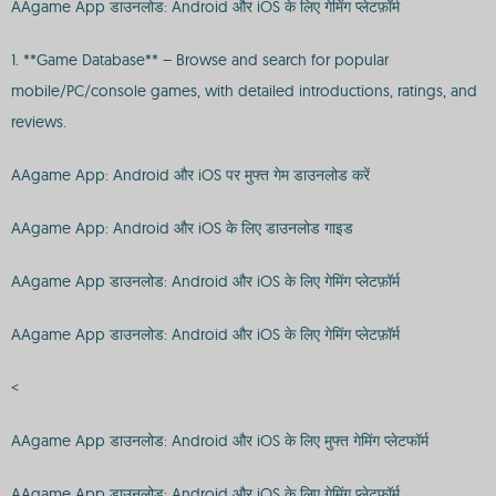
AAgame App डाउनलोड: Android और iOS के लिए गेमिंग प्लेटफ़ॉर्म
1. **Game Database** – Browse and search for popular
mobile/PC/console games, with detailed introductions, ratings, and
reviews.
AAgame App: Android और iOS पर मुफ्त गेम डाउनलोड करें
AAgame App: Android और iOS के लिए डाउनलोड गाइड
AAgame App डाउनलोड: Android और iOS के लिए गेमिंग प्लेटफ़ॉर्म
AAgame App डाउनलोड: Android और iOS के लिए गेमिंग प्लेटफ़ॉर्म
<
AAgame App डाउनलोड: Android और iOS के लिए मुफ्त गेमिंग प्लेटफॉर्म
AAgame App डाउनलोड: Android और iOS के लिए गेमिंग प्लेटफॉर्म