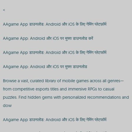
<
AAgame App डाउनलोड: Android और iOS के लिए गेमिंग प्लेटफ़ॉर्म
AAgame App: Android और iOS पर मुफ्त डाउनलोड करें
AAgame App डाउनलोड: Android और iOS के लिए गेमिंग प्लेटफॉर्म
AAgame App: Android और iOS पर मुफ्त डाउनलोड
Browse a vast, curated library of mobile games across all genres—
from competitive esports titles and immersive RPGs to casual
puzzles. Find hidden gems with personalized recommendations and
dow
AAgame App डाउनलोड: Android और iOS के लिए गेमिंग प्लेटफॉर्म