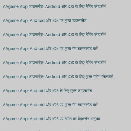
AAgame App डाउनलोड: Android और iOS के लिए गेमिंग प्लेटफ़ॉर्म
AAgame App: Android और iOS पर मुफ्त डाउनलोड
AAgame App डाउनलोड: Android और iOS के लिए गेमिंग प्लेटफॉर्म
AAgame App: Android और iOS पर मुफ्त गेम डाउनलोड करें
AAgame App डाउनलोड: Android और iOS के लिए गेमिंग प्लेटफॉर्म
AAgame App डाउनलोड: Android और iOS के लिए मुफ्त गेमिंग प्लेटफॉर्म
AAgame App: Android और iOS के लिए मुफ्त डाउनलोड
AAgame App: Android और iOS पर मुफ्त गेम डाउनलोड करें
AAgame App: Android और iOS पर गेमिंग का बेहतरीन अनुभव