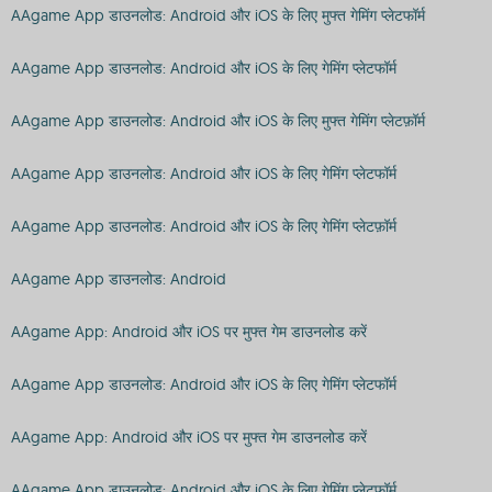
AAgame App डाउनलोड: Android और iOS के लिए मुफ्त गेमिंग प्लेटफॉर्म
AAgame App डाउनलोड: Android और iOS के लिए गेमिंग प्लेटफॉर्म
AAgame App डाउनलोड: Android और iOS के लिए मुफ्त गेमिंग प्लेटफ़ॉर्म
AAgame App डाउनलोड: Android और iOS के लिए गेमिंग प्लेटफॉर्म
AAgame App डाउनलोड: Android और iOS के लिए गेमिंग प्लेटफ़ॉर्म
AAgame App डाउनलोड: Android
AAgame App: Android और iOS पर मुफ्त गेम डाउनलोड करें
AAgame App डाउनलोड: Android और iOS के लिए गेमिंग प्लेटफॉर्म
AAgame App: Android और iOS पर मुफ्त गेम डाउनलोड करें
AAgame App डाउनलोड: Android और iOS के लिए गेमिंग प्लेटफॉर्म