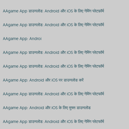
AAgame App डाउनलोड: Android और iOS के लिए गेमिंग प्लेटफ़ॉर्म
AAgame App डाउनलोड: Android और iOS के लिए गेमिंग प्लेटफॉर्म
AAgame App: Androi
AAgame App डाउनलोड: Android और iOS के लिए गेमिंग प्लेटफॉर्म
AAgame App डाउनलोड: Android और iOS के लिए गेमिंग प्लेटफॉर्म
AAgame App: Android और iOS पर डाउनलोड करें
AAgame App डाउनलोड: Android और iOS के लिए गेमिंग प्लेटफॉर्म
AAgame App: Android और iOS के लिए मुफ्त डाउनलोड
AAgame App डाउनलोड: Android और iOS के लिए गेमिंग प्लेटफॉर्म