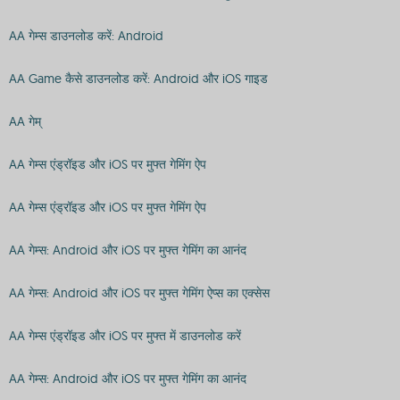
AA गेम्स डाउनलोड करें: Android
AA Game कैसे डाउनलोड करें: Android और iOS गाइड
AA गेम्
AA गेम्स एंड्रॉइड और iOS पर मुफ्त गेमिंग ऐप
AA गेम्स एंड्रॉइड और iOS पर मुफ्त गेमिंग ऐप
AA गेम्स: Android और iOS पर मुफ्त गेमिंग का आनंद
AA गेम्स: Android और iOS पर मुफ्त गेमिंग ऐप्स का एक्सेस
AA गेम्स एंड्रॉइड और iOS पर मुफ्त में डाउनलोड करें
AA गेम्स: Android और iOS पर मुफ्त गेमिंग का आनंद