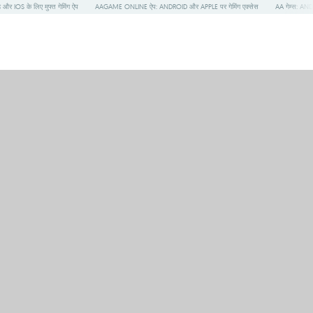
 और IOS के लिए मुफ्त गेमिंग ऐप
AAGAME ONLINE ऐप: ANDROID और APPLE पर गेमिंग एक्सेस
AA गेम्स: AND