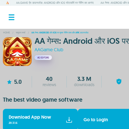
AA.GAME ऐप डाउनलोड: ANDROID और IOS प्लेटफ़ॉर्म पर गेमिंग का आनंद
AA गेम्स: ANDROID और IOS
HOME
/
समुदाय चर्चा
/
AA गेम्स: ANDROID और IOS पर मुफ्त गेमिंग एप्स और APK डाउनलोड
AA गेम्स: Android और iOS पर 
AAGame Club
#2
EDITORS
40
3.3 M
5.0
reviews
downloads
The best video game software
Download App Now
Go to Login
20.3.1.6