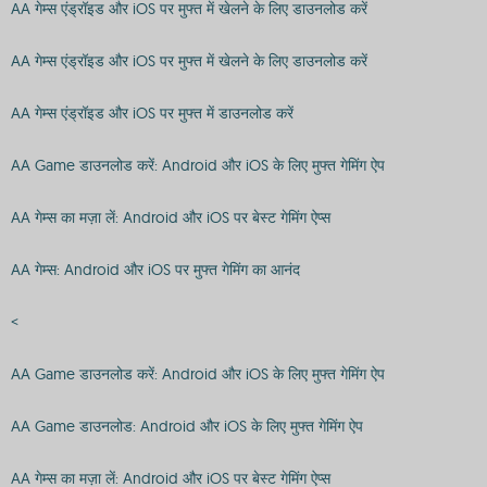
AA गेम्स एंड्रॉइड और iOS पर मुफ्त में खेलने के लिए डाउनलोड करें
AA गेम्स एंड्रॉइड और iOS पर मुफ्त में खेलने के लिए डाउनलोड करें
AA गेम्स एंड्रॉइड और iOS पर मुफ्त में डाउनलोड करें
AA Game डाउनलोड करें: Android और iOS के लिए मुफ्त गेमिंग ऐप
AA गेम्स का मज़ा लें: Android और iOS पर बेस्ट गेमिंग ऐप्स
AA गेम्स: Android और iOS पर मुफ्त गेमिंग का आनंद
<
AA Game डाउनलोड करें: Android और iOS के लिए मुफ्त गेमिंग ऐप
AA Game डाउनलोड: Android और iOS के लिए मुफ्त गेमिंग ऐप
AA गेम्स का मज़ा लें: Android और iOS पर बेस्ट गेमिंग ऐप्स