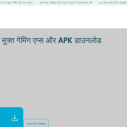
 पर मुफ्त गेमिंग ऐप्स का अनुभव
AA गेम्स एंड्रॉइड और IOS पर मुफ्त में डाउनलोड करें
AA गेम्स डाउनलोड: एंड्रॉइड
मुफ्त गेमिंग एप्स और APK डाउनलोड
>GO TO LOGIN