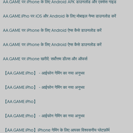
AA.GAME पर iPhone के लिए Android APK डाउनलोड और एक्सेस गाइड
AA.GAME:iPho पर iOS और Android के लिए मोबाइल गेम्स डाउनलोड करें
AA.GAME पर iPhone के लिए Android ऐप्स कैसे डाउनलोड करें
AA.GAME पर iPhone के लिए Android ऐप्स कैसे डाउनलोड करें
AA.GAME पर iPhone खरीदें: सर्वोत्तम डील्स और ऑफर्स
【AA.GAME:iPho】 - आईफोन गेमिंग का नया अनुभव
【AA.GAME:iPho】 - आईफोन गेमिंग का नया अनुभव
【AA.GAME:iPho】
【AA.GAME:iPho】 - आईफोन गेमिंग का नया अनुभव
【AA.GAME:iPho】iPhone गेमिंग के लिए आपका विश्वसनीय प्लेटफ़ॉर्म