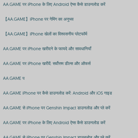
AA.GAME पर iPhone के लिए Android ऐप्स कैसे डाउनलोड करें
【AA.GAME】iPhone पर गेमिंग का अनुभव
【AA.GAME】iPhone खेलों का विश्वसनीय प्लेटफॉर्म
AA.GAME पर iPhone खरीदने के फायदे और सावधानियाँ
AA.GAME पर iPhone खरीदें: सर्वोत्तम डील्स और ऑफर्स
AA.GAME प
AA.GAME iPhone पर कैसे डाउनलोड करें: Android और iOS गाइड
AA.GAME से iPhone पर Genshin Impact डाउनलोड और प्ले करें
AA.GAME पर iPhone के लिए Android ऐप्स कैसे डाउनलोड करें
AA.GAME से iPhone पर Genshin Impact डाउनलोड और प्ले करें