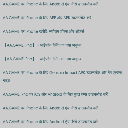
AA.GAME पर iPhone के लिए Android ऐप्स कैसे डाउनलोड करें
AA.GAME पर iPhone के लिए APP और APK डाउनलोड करें
AA.GAME पर iPhone खरीदें: सर्वोत्तम डील्स और ऑफ़र्स
【AA.GAME:iPho】 - आईफोन गेमिंग का नया अनुभव
【AA.GAME:iPho】 - आईफोन गेमिंग का नया अनुभव
AA.GAME पर iPhone के लिए Genshin Impact APK डाउनलोड और गेम एक्सेस
गाइड
AA.GAME:iPho पर iOS और Android के लिए मुफ्त गेम्स डाउनलोड करें
AA.GAME पर iPhone के लिए Android ऐप्स कैसे डाउनलोड करें
AA.GAME पर iPhone के लिए Android ऐप्स कैसे डाउनलोड करें