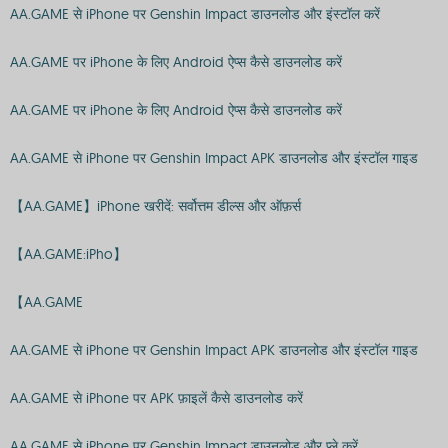
AA.GAME से iPhone पर Genshin Impact डाउनलोड और इंस्टॉल करें
AA.GAME पर iPhone के लिए Android ऐप्स कैसे डाउनलोड करें
AA.GAME पर iPhone के लिए Android ऐप्स कैसे डाउनलोड करें
AA.GAME से iPhone पर Genshin Impact APK डाउनलोड और इंस्टॉल गाइड
【AA.GAME】iPhone खरीदें: सर्वोत्तम डील्स और ऑफ़र्स
【AA.GAME:iPho】
【AA.GAME
AA.GAME से iPhone पर Genshin Impact APK डाउनलोड और इंस्टॉल गाइड
AA.GAME से iPhone पर APK फ़ाइलें कैसे डाउनलोड करें
AA.GAME से iPhone पर Genshin Impact डाउनलोड और प्ले करें