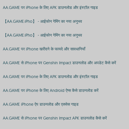
AA.GAME पर iPhone के लिए APK डाउनलोड और इंस्टॉल गाइड
【AA.GAME:iPho】 - आईफोन गेमिंग का नया अनुभव
【AA.GAME:iPho】 - आईफोन गेमिंग का नया अनुभव
AA.GAME पर iPhone खरीदने के फायदे और सावधानियाँ
AA.GAME से iPhone पर Genshin Impact डाउनलोड और अपडेट कैसे करें
AA.GAME पर iPhone के लिए APK डाउनलोड और इंस्टॉल गाइड
AA.GAME पर iPhone के लिए Android ऐप्स कैसे डाउनलोड करें
AA.GAME iPhone ऐप डाउनलोड और एक्सेस गाइड
AA.GAME से iPhone पर Genshin Impact APK डाउनलोड कैसे करें