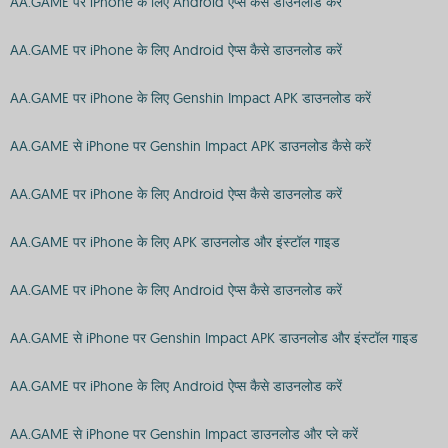
AA.GAME पर iPhone के लिए Android ऐप्स कैसे डाउनलोड करें
AA.GAME पर iPhone के लिए Android ऐप्स कैसे डाउनलोड करें
AA.GAME पर iPhone के लिए Genshin Impact APK डाउनलोड करें
AA.GAME से iPhone पर Genshin Impact APK डाउनलोड कैसे करें
AA.GAME पर iPhone के लिए Android ऐप्स कैसे डाउनलोड करें
AA.GAME पर iPhone के लिए APK डाउनलोड और इंस्टॉल गाइड
AA.GAME पर iPhone के लिए Android ऐप्स कैसे डाउनलोड करें
AA.GAME से iPhone पर Genshin Impact APK डाउनलोड और इंस्टॉल गाइड
AA.GAME पर iPhone के लिए Android ऐप्स कैसे डाउनलोड करें
AA.GAME से iPhone पर Genshin Impact डाउनलोड और प्ले करें