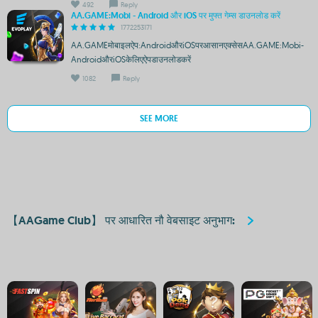
492
Reply
AA.GAME:Mobi - Android और iOS पर मुफ्त गेम्स डाउनलोड करें
1772253171
AA.GAMEमोबाइलऐप:AndroidऔरiOSपरआसानएक्सेसAA.GAME:Mobi-
AndroidऔरiOSकेलिएऐपडाउनलोडकरें
1082
Reply
SEE MORE
【AAGame Club】 पर आधारित नौ वेबसाइट अनुभाग: