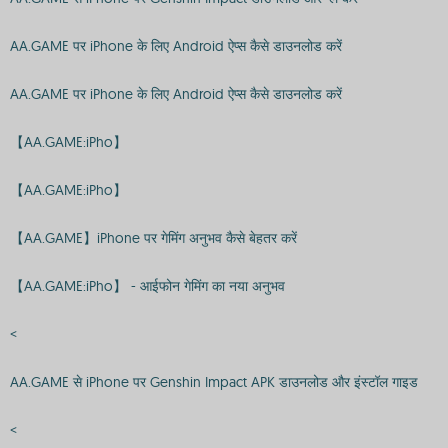
AA.GAME पर iPhone के लिए Android ऐप्स कैसे डाउनलोड करें
AA.GAME पर iPhone के लिए Android ऐप्स कैसे डाउनलोड करें
【AA.GAME:iPho】
【AA.GAME:iPho】
【AA.GAME】iPhone पर गेमिंग अनुभव कैसे बेहतर करें
【AA.GAME:iPho】 - आईफोन गेमिंग का नया अनुभव
<
AA.GAME से iPhone पर Genshin Impact APK डाउनलोड और इंस्टॉल गाइड
<