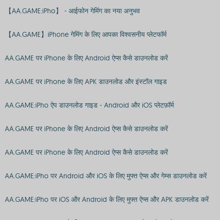
【AA.GAME:iPho】 - आईफोन गेमिंग का नया अनुभव
【AA.GAME】iPhone गेमिंग के लिए आपका विश्वसनीय प्लेटफॉर्म
AA.GAME पर iPhone के लिए Android ऐप्स कैसे डाउनलोड करें
AA.GAME पर iPhone के लिए APK डाउनलोड और इंस्टॉल गाइड
AA.GAME:iPho ऐप डाउनलोड गाइड - Android और iOS प्लेटफ़ॉर्म
AA.GAME पर iPhone के लिए Android ऐप्स कैसे डाउनलोड करें
AA.GAME पर iPhone के लिए Android ऐप्स कैसे डाउनलोड करें
AA.GAME:iPho पर Android और iOS के लिए मुफ्त ऐप्स और गेम्स डाउनलोड करें
AA.GAME:iPho पर iOS और Android के लिए मुफ्त ऐप्स और APK डाउनलोड करें