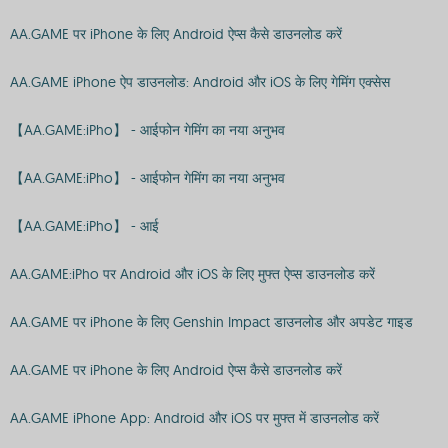
AA.GAME पर iPhone के लिए Android ऐप्स कैसे डाउनलोड करें
AA.GAME iPhone ऐप डाउनलोड: Android और iOS के लिए गेमिंग एक्सेस
【AA.GAME:iPho】 - आईफोन गेमिंग का नया अनुभव
【AA.GAME:iPho】 - आईफोन गेमिंग का नया अनुभव
【AA.GAME:iPho】 - आई
AA.GAME:iPho पर Android और iOS के लिए मुफ्त ऐप्स डाउनलोड करें
AA.GAME पर iPhone के लिए Genshin Impact डाउनलोड और अपडेट गाइड
AA.GAME पर iPhone के लिए Android ऐप्स कैसे डाउनलोड करें
AA.GAME iPhone App: Android और iOS पर मुफ्त में डाउनलोड करें