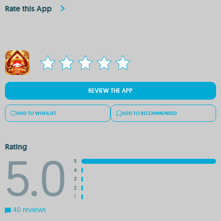
Rate this App
REVIEW THE APP
ADD TO WISHLIST
ADD TO RECOMMENDED
Rating
5.0
5
4
3
2
1
40 reviews