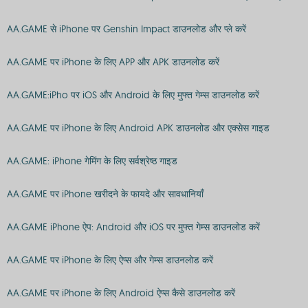
AA.GAME से iPhone पर Genshin Impact डाउनलोड और प्ले करें
AA.GAME पर iPhone के लिए APP और APK डाउनलोड करें
AA.GAME:iPho पर iOS और Android के लिए मुफ्त गेम्स डाउनलोड करें
AA.GAME पर iPhone के लिए Android APK डाउनलोड और एक्सेस गाइड
AA.GAME: iPhone गेमिंग के लिए सर्वश्रेष्ठ गाइड
AA.GAME पर iPhone खरीदने के फायदे और सावधानियाँ
AA.GAME iPhone ऐप: Android और iOS पर मुफ्त गेम्स डाउनलोड करें
AA.GAME पर iPhone के लिए ऐप्स और गेम्स डाउनलोड करें
AA.GAME पर iPhone के लिए Android ऐप्स कैसे डाउनलोड करें