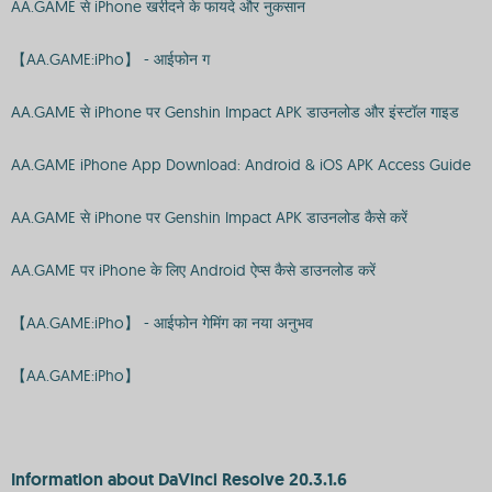
AA.GAME से iPhone खरीदने के फायदे और नुकसान
【AA.GAME:iPho】 - आईफोन ग
AA.GAME से iPhone पर Genshin Impact APK डाउनलोड और इंस्टॉल गाइड
AA.GAME iPhone App Download: Android & iOS APK Access Guide
AA.GAME से iPhone पर Genshin Impact APK डाउनलोड कैसे करें
AA.GAME पर iPhone के लिए Android ऐप्स कैसे डाउनलोड करें
【AA.GAME:iPho】 - आईफोन गेमिंग का नया अनुभव
【AA.GAME:iPho】
Information about DaVinci Resolve 20.3.1.6