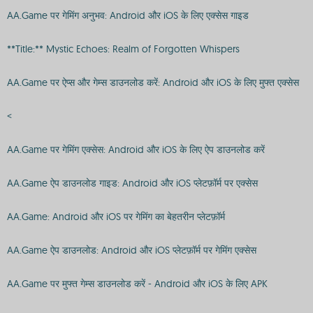
AA.Game पर गेमिंग अनुभव: Android और iOS के लिए एक्सेस गाइड
**Title:** Mystic Echoes: Realm of Forgotten Whispers
AA.Game पर ऐप्स और गेम्स डाउनलोड करें: Android और iOS के लिए मुफ्त एक्सेस
<
AA.Game पर गेमिंग एक्सेस: Android और iOS के लिए ऐप डाउनलोड करें
AA.Game ऐप डाउनलोड गाइड: Android और iOS प्लेटफ़ॉर्म पर एक्सेस
AA.Game: Android और iOS पर गेमिंग का बेहतरीन प्लेटफ़ॉर्म
AA.Game ऐप डाउनलोड: Android और iOS प्लेटफ़ॉर्म पर गेमिंग एक्सेस
AA.Game पर मुफ्त गेम्स डाउनलोड करें - Android और iOS के लिए APK