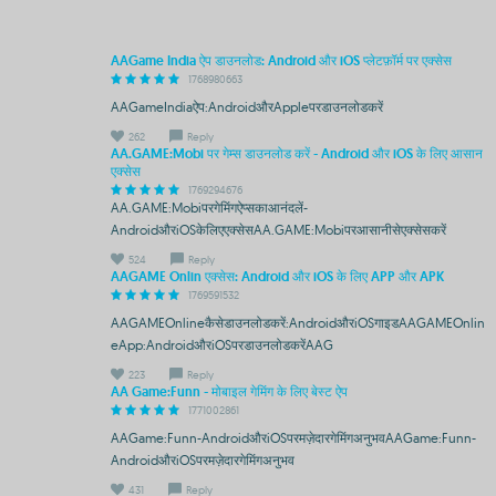
AAGame India ऐप डाउनलोड: Android और iOS प्लेटफ़ॉर्म पर एक्सेस
1768980663
AAGameIndiaऐप:AndroidऔरAppleपरडाउनलोडकरें
262
Reply
AA.GAME:Mobi पर गेम्स डाउनलोड करें - Android और iOS के लिए आसान
एक्सेस
1769294676
AA.GAME:Mobiपरगेमिंगऐप्सकाआनंदलें-
AndroidऔरiOSकेलिएएक्सेसAA.GAME:Mobiपरआसानीसेएक्सेसकरें
524
Reply
AAGAME Onlin एक्सेस: Android और iOS के लिए APP और APK
1769591532
AAGAMEOnlineकैसेडाउनलोडकरें:AndroidऔरiOSगाइडAAGAMEOnlin
eApp:AndroidऔरiOSपरडाउनलोडकरेंAAG
223
Reply
AA Game:Funn - मोबाइल गेमिंग के लिए बेस्ट ऐप
1771002861
AAGame:Funn-AndroidऔरiOSपरमज़ेदारगेमिंगअनुभवAAGame:Funn-
AndroidऔरiOSपरमज़ेदारगेमिंगअनुभव
431
Reply