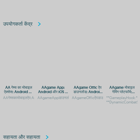
उपयोगकर्ता केंद्र
AA गेम्स का मोबाइल
AAgame App:
AAgame Offic ऐप
AAgame मोबाइल
ऐक्सेस: Android और
Android और iOS पर
डाउनलोड: Android
गेमिंग प्लेटफॉर्म:
iOS पर डाउनलोड
डाउनलोड करें
और iOS प्लेटफ़ॉर्म पर
Android और iOS पर
AAगेम्सकामोबाइलऐप:AndroidऔरiOSपरमुफ्तडाउनलोडAAGame:AndroidऔरiOSकेलिएमुफ्तडाउनल
AAgameAppडाउनलोड:AndroidऔरiOSकेलिएमुफ्तगेमिंगप्लेटफॉर्मAA
AAgameOfficऐपडाउनलोड:AndroidऔरiOSप्लेट
**GameplayHook:**
गाइड
गेमिंग एक्सेस
डाउनलोड गाइड
**DynamicCombatSy
सहायता और सहायता