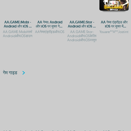
AA.GAME:Mobi -
AA गेम्स: Android
AA.GAME:Stor -
AA गेम्स एंड्रॉइड और
Android और iOS के
और iOS पर मुफ्त गेमिंग
Android और iOS पर
iOS पर मुफ्त में
लिए ऐप डाउनलोड करें
एप्स
गेमिंग का बेहतरीन
डाउनलोड करें
AA.GAME:Mobiपरमोबाइलगेमिंगकाआनंदलें-
AAगेम्सएंड्रॉइडऔरiOSपरमुफ्तमेंडाउनलोडकरेंAAGameडाउनलोडकरें:And
AA.GAME:Stor-
Youare**A**,lostint
अनुभव
AndroidऔरiOSडाउनलोडगाइडAA.GAME:Mobiपरमोबाइलगेमिंगकाआ
AndroidऔरiOSकेलिएमुफ्तऐपडाउनलोडAA.GAM
AndroidऔरiOSपरमुफ्तगेम्सडाउनलोड
गेम गाइड