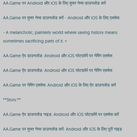
AA.Game पर Android और iOS के लिए मुफ्त गेम्स डाउनलोड करें
AA.Game पर मुफ्त गेम्स डाउनलोड करें - Android और iOS के लिए एक्सेस
- A melancholic, painterly world where saving history means
sometimes sacrificing parts of it. <
AA.Game ऐप डाउनलोड: Android और iOS प्लेटफ़ॉर्म पर गेमिंग एक्सेस
AA.Game ऐप डाउनलोड: Android और iOS प्लेटफ़ॉर्म पर गेमिंग एक्सेस
AA.Game पर गेमिंग एक्सेस: Android और iOS के लिए ऐप डाउनलोड करें
**Story:**
AA.Game ऐप डाउनलोड गाइड: Android और iOS प्लेटफ़ॉर्म पर एक्सेस करें
AA.Game पर मुफ्त गेम्स डाउनलोड करें: Android और iOS के लिए पूरी गाइड