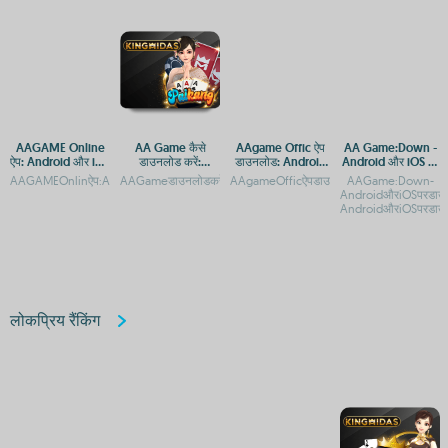
AAGAME Online
AA Game कैसे
AAgame Offic ऐप
AA Game:Down -
ऐप: Android और iOS
डाउनलोड करें:
डाउनलोड: Android
Android और iOS पर
पर डाउनलोड करें
Android और iOS
और iOS प्लेटफ़ॉर्म पर
डाउनलोड करें
AAGAMEOnlinऐप:AndroidऔरAppleपरएक्सेसकरेंAAGAMEOnlinऐपडाउनलोड:AndroidऔरiOSप्ल
AAGameडाउनलोडकरें:AndroidऔरiOSकेलिएमुफ्तगेमिंगऐपAAGame:And
AAgameOfficऐपडाउनलोड:AndroidऔरiOSप्लेटफ
AAGame:Down-
गाइड
एक्सेस
AndroidऔरiOSपरडाउ
AndroidऔरiOSपरडाउ
लोकप्रिय रैंकिंग