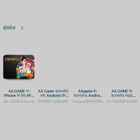
होमपेज
AA.GAME पर
AA Game डाउनलोड
AAgame ऐप
AA.GAME ऐप
iPhone के लिए APK
करें: Android और
डाउनलोड: Android
डाउनलोड गाइड:
डाउनलोड और इंस्टॉल
iOS पर मुफ्त गेमिंग एप
और iOS प्लेटफ़ॉर्म पर
Android और iOS
AA.GAMEपरiPhoneकेलिएAndroidऐप्सकैसेडाउनलोडकरेंAA.GAMEसेiPhoneपरGenshinImpa
AAगेम्सऐप:एंड्रॉइडऔरiOSपरमुफ्तगेमिंगकाआनंदAAGameAndroidऔरiOSपर
AAgameऐपडाउनलोड:AndroidऔरiOSप्लेटफ़ॉर्म
AA.GAMEऐपडाउनलोड:An
गाइड
गेमिंग एक्सेस
प्लेटफ़ॉर्म के लिए एक्सेस