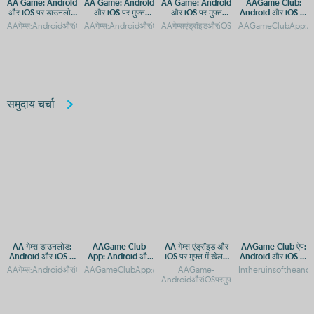
AA Game: Android
AA Game: Android
AA Game: Android
AAGame Club:
और iOS पर डाउनलोड
और iOS पर मुफ्त
और iOS पर मुफ्त
Android और iOS पर
करने का तरीका
डाउनलोड और एक्सेस
डाउनलोड और एक्सेस
मुफ्त डाउनलोड और
AAगेम्स:AndroidऔरiOSपरमुफ्तगेम्सकाआनंदAAGame:AndroidऔरiOSपरडाउनलोडऔरप्लेकरें
AAगेम्स:AndroidऔरiOSकेलिएमुफ्तगेमिंगऐप्सAAGame:AndroidऔरiOS
AAगेम्सएंड्रॉइडऔरiOSपरमुफ्तमेंखेलनेकेलिएडाउनल
AAGameClubApp:And
गाइड
एक्सेस गाइड
समुदाय चर्चा
AA गेम्स डाउनलोड:
AAGame Club
AA गेम्स एंड्रॉइड और
AAGame Club ऐप:
Android और iOS के
App: Android और
iOS पर मुफ्त में खेलने
Android और iOS पर
लिए मुफ्त गेमिंग ऐप
iOS पर डाउनलोड करें
के लिए डाउनलोड करें
मुफ्त डाउनलोड
AAगेम्स:AndroidऔरiOSपरमुफ्तगेमिंगकाआनंदAAगेम्सऐप:AndroidऔरiOSपरमुफ्तगेमिंगकाआनंद
AAGameClubApp:AndroidऔरiOSपरडाउनलोडकरेंAAGameClubएप्पडाउन
AAGame-
Intheruinsoftheanc
AndroidऔरiOSपरमुफ्तडाउनलोडकरेंAAगेम्स:And