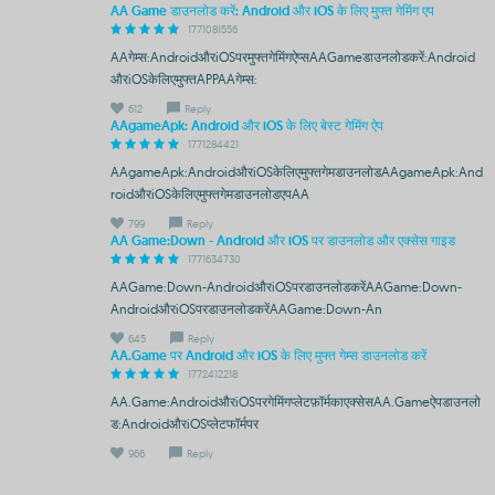
AA Game डाउनलोड करें: Android और iOS के लिए मुफ्त गेमिंग एप
1771081556
AAगेम्स:AndroidऔरiOSपरमुफ्तगेमिंगऐप्सAAGameडाउनलोडकरें:Android
औरiOSकेलिएमुफ्तAPPAAगेम्स:
612
Reply
AAgameApk: Android और iOS के लिए बेस्ट गेमिंग ऐप
1771284421
AAgameApk:AndroidऔरiOSकेलिएमुफ्तगेमडाउनलोडAAgameApk:And
roidऔरiOSकेलिएमुफ्तगेमडाउनलोडएपAA
799
Reply
AA Game:Down - Android और iOS पर डाउनलोड और एक्सेस गाइड
1771634730
AAGame:Down-AndroidऔरiOSपरडाउनलोडकरेंAAGame:Down-
AndroidऔरiOSपरडाउनलोडकरेंAAGame:Down-An
645
Reply
AA.Game पर Android और iOS के लिए मुफ्त गेम्स डाउनलोड करें
1772412218
AA.Game:AndroidऔरiOSपरगेमिंगप्लेटफ़ॉर्मकाएक्सेसAA.Gameऐपडाउनलो
ड:AndroidऔरiOSप्लेटफॉर्मपर
966
Reply