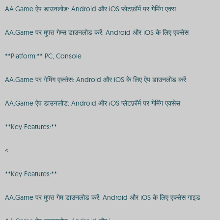
AA.Game ऐप डाउनलोड: Android और iOS प्लेटफ़ॉर्म पर गेमिंग एक्स
AA.Game पर मुफ्त गेम्स डाउनलोड करें: Android और iOS के लिए एक्सेस
**Platform:** PC, Console
AA.Game पर गेमिंग एक्सेस: Android और iOS के लिए ऐप डाउनलोड करें
AA.Game ऐप डाउनलोड: Android और iOS प्लेटफ़ॉर्म पर गेमिंग एक्सेस
**Key Features:**
<
**Key Features:**
AA.Game पर मुफ्त गेम डाउनलोड करें: Android और iOS के लिए एक्सेस गाइड