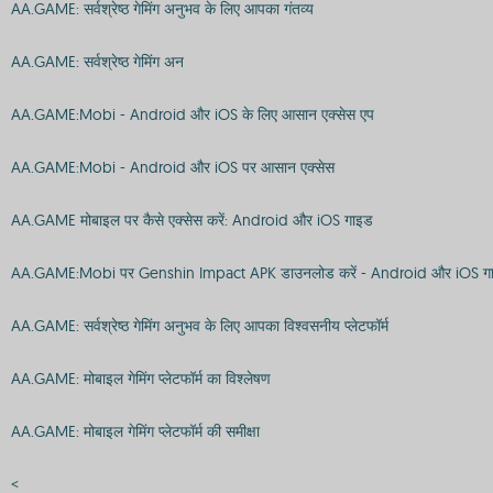
AA.GAME: सर्वश्रेष्ठ गेमिंग अनुभव के लिए आपका गंतव्य
AA.GAME: सर्वश्रेष्ठ गेमिंग अन
AA.GAME:Mobi - Android और iOS के लिए आसान एक्सेस एप
AA.GAME:Mobi - Android और iOS पर आसान एक्सेस
AA.GAME मोबाइल पर कैसे एक्सेस करें: Android और iOS गाइड
AA.GAME:Mobi पर Genshin Impact APK डाउनलोड करें - Android और iOS ग
AA.GAME: सर्वश्रेष्ठ गेमिंग अनुभव के लिए आपका विश्वसनीय प्लेटफॉर्म
AA.GAME: मोबाइल गेमिंग प्लेटफॉर्म का विश्लेषण
AA.GAME: मोबाइल गेमिंग प्लेटफॉर्म की समीक्षा
<