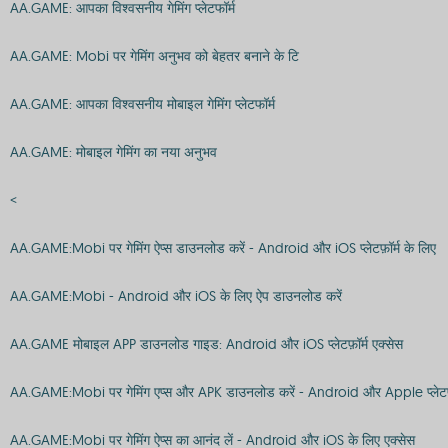
AA.GAME: आपका विश्वसनीय गेमिंग प्लेटफॉर्म
AA.GAME: Mobi पर गेमिंग अनुभव को बेहतर बनाने के टि
AA.GAME: आपका विश्वसनीय मोबाइल गेमिंग प्लेटफॉर्म
AA.GAME: मोबाइल गेमिंग का नया अनुभव
<
AA.GAME:Mobi पर गेमिंग ऐप्स डाउनलोड करें - Android और iOS प्लेटफ़ॉर्म के लिए
AA.GAME:Mobi - Android और iOS के लिए ऐप डाउनलोड करें
AA.GAME मोबाइल APP डाउनलोड गाइड: Android और iOS प्लेटफ़ॉर्म एक्सेस
AA.GAME:Mobi पर गेमिंग एप्स और APK डाउनलोड करें - Android और Apple प्लेटफ़ॉ
AA.GAME:Mobi पर गेमिंग ऐप्स का आनंद लें - Android और iOS के लिए एक्सेस