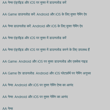
AA गेम्स एंड्रॉइड और iOS पर मुफ्त में डाउनलोड करें
AA Game डाउनलोड करें: Android और iOS के लिए मुफ्त गेमिंग ऐप
AA गेम्स डाउनलोड करें: Android और iOS के लिए मुफ्त गेमिंग ऐप
AA गेम्स एंड्रॉइड और iOS पर मुफ्त में डाउनलोड करें
AA गेम्स एंड्रॉइड और iOS पर मुफ्त में डाउनलोड करने के लिए उपलब्ध हैं
AA Game: Android और iOS पर मुफ्त डाउनलोड और एक्सेस गाइड
AA Game ऐप डाउनलोड: Android और iOS प्लेटफ़ॉर्म पर गेमिंग अनुभव
AA गेम्स: Android और iOS पर मुफ्त गेमिंग ऐप्स का आनंद
AA गेम्स: Android और iOS पर मुफ्त गेमिंग का आनंद
AA गेम्स