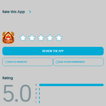
Rate this App
REVIEW THE APP
ADD TO WISHLIST
ADD TO RECOMMENDED
Rating
5.0
5
4
3
2
1