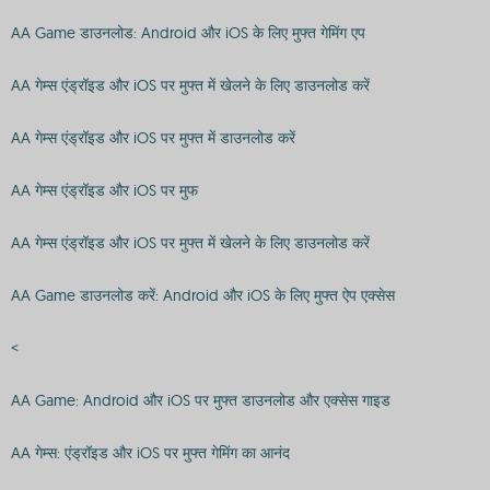
AA Game डाउनलोड: Android और iOS के लिए मुफ्त गेमिंग एप
AA गेम्स एंड्रॉइड और iOS पर मुफ्त में खेलने के लिए डाउनलोड करें
AA गेम्स एंड्रॉइड और iOS पर मुफ्त में डाउनलोड करें
AA गेम्स एंड्रॉइड और iOS पर मुफ
AA गेम्स एंड्रॉइड और iOS पर मुफ्त में खेलने के लिए डाउनलोड करें
AA Game डाउनलोड करें: Android और iOS के लिए मुफ्त ऐप एक्सेस
<
AA Game: Android और iOS पर मुफ्त डाउनलोड और एक्सेस गाइड
AA गेम्स: एंड्रॉइड और iOS पर मुफ्त गेमिंग का आनंद