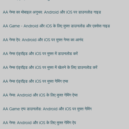
AA गेम्स का मोबाइल अनुभव: Android और iOS पर डाउनलोड गाइड
AA Game - Android और iOS के लिए मुफ्त डाउनलोड और एक्सेस गाइड
AA गेम्स ऐप: Android और iOS पर मुफ्त गेम्स का आनंद
AA गेम्स एंड्रॉइड और iOS पर मुफ्त में डाउनलोड करें
AA गेम्स एंड्रॉइड और iOS पर मुफ्त में खेलने के लिए डाउनलोड करें
AA गेम्स एंड्रॉइड और iOS पर मुफ्त गेमिंग एप्स
AA गेम्स: Android और iOS के लिए मुफ्त गेमिंग ऐप्स
AA Game एप्प डाउनलोड: Android और iOS पर मुफ्त गेमिंग
AA गेम्स: Android और iOS के लिए मुफ्त गेमिंग ऐप