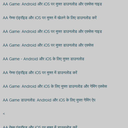
AA Game: Android और iOS पर मुफ्त डाउनलोड और एक्सेस गाइड
AA गेम्स एंड्रॉइड और iOS पर मुफ्त में खेलने के लिए डाउनलोड करें
AA Game: Android और iOS पर मुफ्त डाउनलोड और एक्सेस गाइड
AA Game: Android और iOS पर मुफ्त डाउनलोड और एक्सेस
AA Game - Android और iOS के लिए मुफ्त डाउनलोड
AA गेम्स एंड्रॉइड और iOS पर मुफ्त में डाउनलोड करें
AA Game: Android और iOS के लिए मुफ्त डाउनलोड और गेमिंग एक्सेस
AA Game डाउनलोड: Android और iOS के लिए मुफ्त गेमिंग ऐप
<
AA गेम्स एंड्रॉइड और iOS पर मुफ्त में डाउनलोड करें