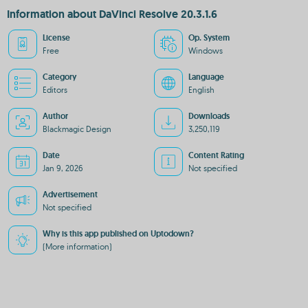
Information about DaVinci Resolve 20.3.1.6
License
Op. System
Free
Windows
Category
Language
Editors
English
Author
Downloads
Blackmagic Design
3,250,119
Date
Content Rating
Jan 9, 2026
Not specified
Advertisement
Not specified
Why is this app published on Uptodown?
(More information)