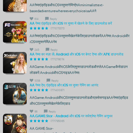
AAगेम्सएंड्रॉइडऔरiOSपरमुफ्तगेमिंगऐपAminimalisttext-
basedadventurewhereeverychoiceisaAAगे
614
Reply
AA गेम्स एंड्रॉइड और iOS पर मुफ्त में खेलने के लिए डाउनलोड करें
1771075373
AAगेम्सएंड्रॉइडऔरiOSपरमुफ्तमेंखेलनेकेलिएडाउनलोडकरेंAAगेम्स:Androidऔर
iOSपरमुफ्तगेमिंAAगेम
245
Reply
AA गेम्स का मज़ा लें: Android और iOS पर बेस्ट ऐप्स और APK डाउनलोड
1771278074
AAGame:AndroidऔरiOSकेलिएमुफ्तडाउनलोडऔरप्लेAAGameकैसेडाउन
लोडकरें:AndroidऔरiOSगाइडAAगेम्स:
1058
Reply
AA गेम्स ऐप: एंड्रॉइड और iOS पर मुफ्त गेमिंग का आनंद
1771400871
AAGame:AndroidऔरiOSपरमुफ्तडाउनलोडऔरएक्सेसगाइडAAगेम्सएंड्रॉइड
औरiOSपरमुफ्तमेंखेलनेकेलिएडाउ
96
Reply
AA.GAME:Stor - Android और iOS पर सर्वश्रेष्ठ गेमिंग अनुभव
1771795065
AA.GAME:Stor-