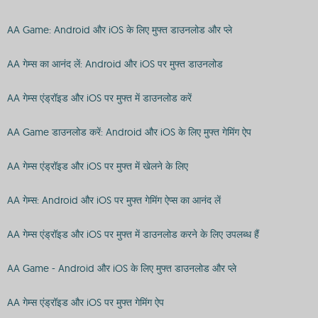
AA Game: Android और iOS के लिए मुफ्त डाउनलोड और प्ले
AA गेम्स का आनंद लें: Android और iOS पर मुफ्त डाउनलोड
AA गेम्स एंड्रॉइड और iOS पर मुफ्त में डाउनलोड करें
AA Game डाउनलोड करें: Android और iOS के लिए मुफ्त गेमिंग ऐप
AA गेम्स एंड्रॉइड और iOS पर मुफ्त में खेलने के लिए
AA गेम्स: Android और iOS पर मुफ्त गेमिंग ऐप्स का आनंद लें
AA गेम्स एंड्रॉइड और iOS पर मुफ्त में डाउनलोड करने के लिए उपलब्ध हैं
AA Game - Android और iOS के लिए मुफ्त डाउनलोड और प्ले
AA गेम्स एंड्रॉइड और iOS पर मुफ्त गेमिंग ऐप