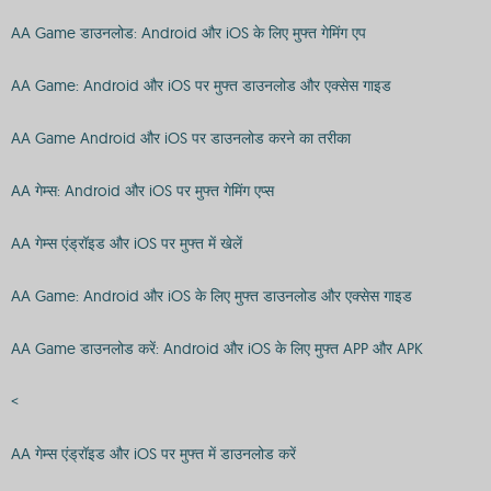
AA Game डाउनलोड: Android और iOS के लिए मुफ्त गेमिंग एप
AA Game: Android और iOS पर मुफ्त डाउनलोड और एक्सेस गाइड
AA Game Android और iOS पर डाउनलोड करने का तरीका
AA गेम्स: Android और iOS पर मुफ्त गेमिंग एप्स
AA गेम्स एंड्रॉइड और iOS पर मुफ्त में खेलें
AA Game: Android और iOS के लिए मुफ्त डाउनलोड और एक्सेस गाइड
AA Game डाउनलोड करें: Android और iOS के लिए मुफ्त APP और APK
<
AA गेम्स एंड्रॉइड और iOS पर मुफ्त में डाउनलोड करें