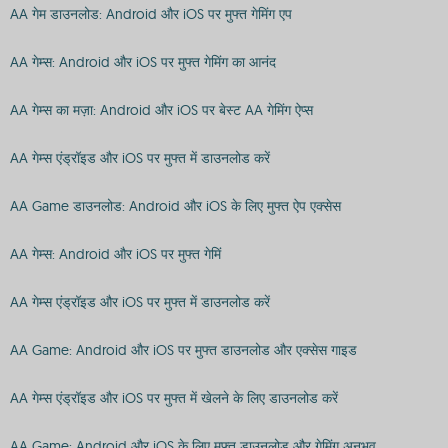
AA गेम डाउनलोड: Android और iOS पर मुफ्त गेमिंग एप
AA गेम्स: Android और iOS पर मुफ्त गेमिंग का आनंद
AA गेम्स का मज़ा: Android और iOS पर बेस्ट AA गेमिंग ऐप्स
AA गेम्स एंड्रॉइड और iOS पर मुफ्त में डाउनलोड करें
AA Game डाउनलोड: Android और iOS के लिए मुफ्त ऐप एक्सेस
AA गेम्स: Android और iOS पर मुफ्त गेमिं
AA गेम्स एंड्रॉइड और iOS पर मुफ्त में डाउनलोड करें
AA Game: Android और iOS पर मुफ्त डाउनलोड और एक्सेस गाइड
AA गेम्स एंड्रॉइड और iOS पर मुफ्त में खेलने के लिए डाउनलोड करें
AA Game: Android और iOS के लिए मुफ्त डाउनलोड और गेमिंग अनुभव