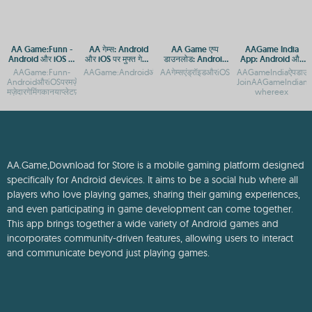
AA Game:Funn -
AA गेम्स: Android
AA Game एप्प
AAGame India
Android और iOS पर
और iOS पर मुफ्त गेमिंग
डाउनलोड: Android
App: Android और
मज़ेदार गेमिंग अनुभव
का आनंद
और iOS पर मुफ्त गेमिंग
iOS पर डाउनलोड करें
AAGame:Funn-
AAGame:AndroidऔरiOSपरमुफ्तडाउनलोडऔरएक्सेसगाइडAAगेम्सएंड्रॉइडऔ
AAगेम्सएंड्रॉइडऔरiOSपरमुफ्तमेंखेलनेकेलिएड
AAGameIndiaऐपडाउनलो
एक्सेस
AndroidऔरiOSपरमज़ेदारगेमिंगअनुभवAAGame:Funn-
JoinAAGameIndian
मज़ेदारगेमिंगकानयाप्लेटफ़ॉर्म,An
whereex
AA.Game,Download for Store is a mobile gaming platform designed
specifically for Android devices. It aims to be a social hub where all
players who love playing games, sharing their gaming experiences,
and even participating in game development can come together.
This app brings together a wide variety of Android games and
incorporates community-driven features, allowing users to interact
and communicate beyond just playing games.