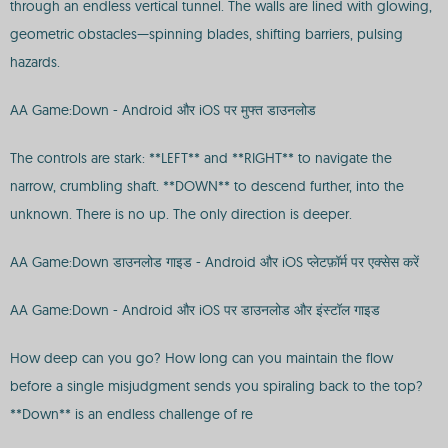
through an endless vertical tunnel. The walls are lined with glowing,
geometric obstacles—spinning blades, shifting barriers, pulsing
hazards.
AA Game:Down - Android और iOS पर मुफ्त डाउनलोड
The controls are stark: **LEFT** and **RIGHT** to navigate the
narrow, crumbling shaft. **DOWN** to descend further, into the
unknown. There is no up. The only direction is deeper.
AA Game:Down डाउनलोड गाइड - Android और iOS प्लेटफ़ॉर्म पर एक्सेस करें
AA Game:Down - Android और iOS पर डाउनलोड और इंस्टॉल गाइड
How deep can you go? How long can you maintain the flow
before a single misjudgment sends you spiraling back to the top?
**Down** is an endless challenge of re