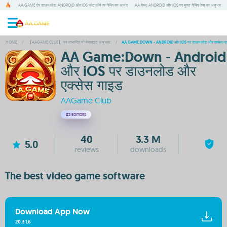
AA.GAME ऐप डाउनलोड: ANDROID और IOS प्लेटफ़ॉर्म पर गेमिंग का आनंद
AA गेम्स: ANDROID और IOS पर मुफ्त गेमिंग ऐप्स का अनुभव
HOME
/
【AAGAME CLUB】 पर आधारित नौ वेबसाइट अनुभाग:
/
AA GAME:DOWN - ANDROID और IOS पर डाउनलोड और एक्सेस ग
AA Game:Down - Android
और iOS पर डाउनलोड और
एक्सेस गाइड
AAGame Club
#2
EDITORS
40
3.3 M
5.0
reviews
downloads
The best video game software
Download App Now
20.3.1.6