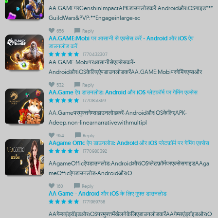
AA.GAMEपरGenshinImpactAPKडाउनलोडकरें:AndroidऔरiOSगाइड***
GuildWars&PVP:**Engageinlarge-sc
656
Reply
AA.GAME:Mobi पर आसानी से एक्सेस करें - Android और iOS ऐप
डाउनलोड करें
1770432307
AA.GAME:Mobiपरआसानीसेएक्सेसकरें-
AndroidऔरiOSकेलिएऐपडाउनलोडकरेंAA.GAME:Mobiपरगेमिंगएप्सऔर
532
Reply
AA.Game ऐप डाउनलोड: Android और iOS प्लेटफ़ॉर्म पर गेमिंग एक्सेस
1770851369
AA.Gameपरमुफ्तगेम्सडाउनलोडकरें-AndroidऔरiOSकेलिएAPK-
Adeep,non-linearnarrativewithmultipl
954
Reply
AAgame Offic ऐप डाउनलोड: Android और iOS प्लेटफ़ॉर्म पर गेमिंग एक्सेस
1770980392
AAgameOfficऐपडाउनलोड:AndroidऔरiOSप्लेटफ़ॉर्मपरएक्सेसगाइडAAga
meOfficऐपडाउनलोड-AndroidऔरiO
160
Reply
AA Game - Android और iOS के लिए मुफ्त डाउनलोड
1771969758
AAगेम्सएंड्रॉइडऔरiOSपरमुफ्तमेंखेलनेकेलिएडाउनलोडकरेंAAगेम्सएंड्रॉइडऔरiO