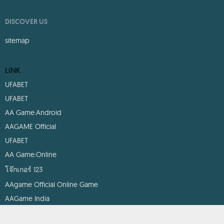
DISCOVER US
sitemap
LINK
UFABET
UFABET
AA Game:Android
AAGAME Official
UFABET
AA Game:Online
โจ๊กเกอร์ 123
AAgame Official Online Game
AAGame India
UFABET