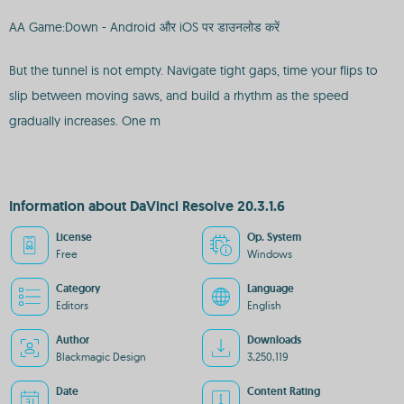
AA Game:Down - Android और iOS पर डाउनलोड करें
But the tunnel is not empty. Navigate tight gaps, time your flips to
slip between moving saws, and build a rhythm as the speed
gradually increases. One m
Information about DaVinci Resolve 20.3.1.6
License
Op. System
Free
Windows
Category
Language
Editors
English
Author
Downloads
Blackmagic Design
3,250,119
Date
Content Rating