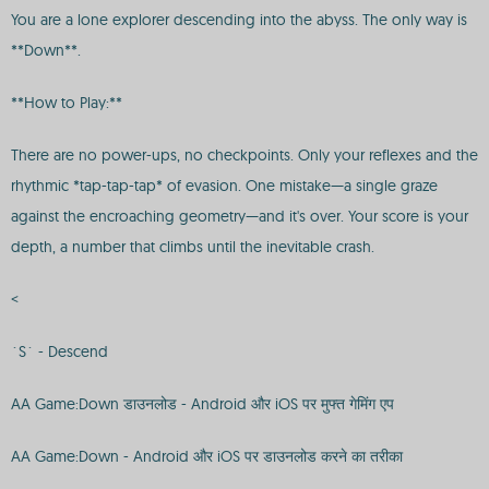
You are a lone explorer descending into the abyss. The only way is
**Down**.
**How to Play:**
There are no power-ups, no checkpoints. Only your reflexes and the
rhythmic *tap-tap-tap* of evasion. One mistake—a single graze
against the encroaching geometry—and it's over. Your score is your
depth, a number that climbs until the inevitable crash.
<
`S` - Descend
AA Game:Down डाउनलोड - Android और iOS पर मुफ्त गेमिंग एप
AA Game:Down - Android और iOS पर डाउनलोड करने का तरीका