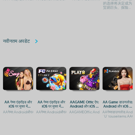
APK
的选择将决定成为
贸易巨头、探险先
驱，或是银河秩序
的颠覆者。
**AAGameClubVerdict
नवीनतम अपडेट
AA गेम्स एंड्रॉइड और
AA गेम्स एंड्रॉइड और
AAGAME Offic ऐप:
AA Game डाउनलोड:
iOS पर मुफ्त में
iOS पर मुफ्त में
Android और iOS पर
Android और iOS के
डाउनलोड करने के लिए
डाउनलोड करें
डाउनलोड करें
लिए मुफ्त गेमिंग एप
AAगेम्स:AndroidऔरiOSकेलिएमुफ्तगेमिंगएप्सAAगेम्स:AndroidऔरiOSकेलिएमुफ्तगेमिंगऐप्सAAGame
AAगेम्स:AndroidऔरiOSपरमुफ्तगेमिंगएप्सAAगेम्सएंड्रॉइडऔरiOSपरमुफ्तमेंड
AAGAMEOffic:AndroidऔरiOSकेलिएऑफिशियल
AAगेम्सडाउनलोड:Androi
उपलब्ध हैं
`U`touseitems.AAGa