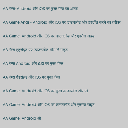
AA गेम्स: Android और iOS पर मुफ्त गेम्स का आनंद
AA Game:Andr - Android और iOS पर डाउनलोड और इंस्टॉल करने का तरीका
AA Game: Android और iOS पर डाउनलोड और एक्सेस गाइड
AA गेम्स एंड्रॉइड पर: डाउनलोड और प्ले गाइड
AA गेम्स Android और iOS पर मुफ्त गेम्स
AA गेम्स एंड्रॉइड और iOS पर मुफ्त गेम्स
AA Game: Android और iOS पर मुफ्त डाउनलोड और प्ले
AA Game: Android और iOS पर डाउनलोड और एक्सेस गाइड
AA Game: Android औ