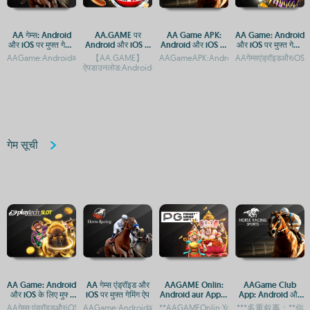
AA गेम्स: Android
AA.GAME पर
AA Game APK:
AA Game: Android
और iOS पर मुफ्त गेमिंग
Android और iOS के
Android और iOS पर
और iOS पर मुफ्त गेमिंग
का आनंद
लिए मोबाइल गेमिंग ऐप्स
डाउनलोड और इंस्टॉल
एप्स और APK
AAGame:AndroidऔरiOSपरमुफ्तडाउनलोडऔरएक्सेसगाइडAAगेम्सडाउनलोडकरें:AndroidऔरiOSकेल
【AA.GAME】
AAGameAPK:AndroidऔरiOSपरडाउनलोडऔरएक
AAगेम्सएंड्रॉइडऔरiOSप
का एक्सेस
करने का तरीका
डाउनलोड
ऐपडाउनलोड:AndroidऔरiOSप्लेटफ़ॉर्मपरएक्सेसगाइडAA.GAMEऐपडाउनल
गेम सूची
AA Game: Android
AA गेम्स एंड्रॉइड और
AAGAME Onlin:
AAGame Club
और iOS के लिए मुफ्त
iOS पर मुफ्त गेमिंग ऐप
Android aur Apple
App: Android और
डाउनलोड और प्ले
ke liye App aur
iOS पर मुफ्त डाउनलोड
AAगेम्स:एंड्रॉइडऔरiOSपरमुफ्तगेमिंगकाआनंदAAगेम्सडाउनलोड:एंड्रॉइडऔरiOSकेलिएमुफ्तगेमिंगऐपAA
AAGame:AndroidऔरiOSपरमुफ्तडाउनलोडऔरएक्सेसगाइड***BossesofSh
**AAGAMEOnlin:YourGatewaytoEndless
***多重叙事：**你