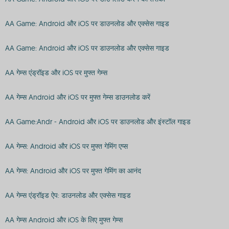
AA Game: Android और iOS पर डाउनलोड और एक्सेस गाइड
AA Game: Android और iOS पर डाउनलोड और एक्सेस गाइड
AA गेम्स एंड्रॉइड और iOS पर मुफ्त गेम्स
AA गेम्स Android और iOS पर मुफ्त गेम्स डाउनलोड करें
AA Game:Andr - Android और iOS पर डाउनलोड और इंस्टॉल गाइड
AA गेम्स: Android और iOS पर मुफ्त गेमिंग एप्स
AA गेम्स: Android और iOS पर मुफ्त गेमिंग का आनंद
AA गेम्स एंड्रॉइड ऐप: डाउनलोड और एक्सेस गाइड
AA गेम्स Android और iOS के लिए मुफ्त गेम्स