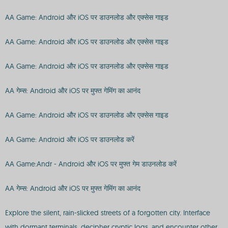
AA Game: Android और iOS पर डाउनलोड और एक्सेस गाइड
AA Game: Android और iOS पर डाउनलोड और एक्सेस गाइड
AA Game: Android और iOS पर डाउनलोड और एक्सेस गाइड
AA गेम्स: Android और iOS पर मुफ्त गेमिंग का आनंद
AA Game: Android और iOS पर डाउनलोड और एक्सेस गाइड
AA Game: Android और iOS पर डाउनलोड करें
AA Game:Andr - Android और iOS पर मुफ्त गेम डाउनलोड करें
AA गेम्स: Android और iOS पर मुफ्त गेमिंग का आनंद
Explore the silent, rain-slicked streets of a forgotten city. Interface
with dormant terminals, decipher cryptic logs, and encounter other