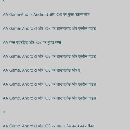
<
AA Game:Andr - Android और iOS पर मुफ्त डाउनलोड
AA Game: Android और iOS पर डाउनलोड और एक्सेस गाइड
AA गेम्स एंड्रॉइड और iOS पर मुफ्त गेम्स
AA Game: Android और iOS पर डाउनलोड और एक्सेस गाइड
AA Game: Android और iOS पर डाउनलोड और ए
AA Game: Android और iOS पर डाउनलोड और एक्सेस गाइड
AA Game: Android और iOS पर डाउनलोड और एक्सेस गाइड
<
AA Game: Android और iOS पर डाउनलोड करने का तरीका