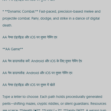
* **Dynamic Combat:** Fast-paced, precision-based melee and
projectile combat. Parry, dodge, and strike in a dance of digital
death.
AA गेम्स एंड्रॉइड और iOS पर मुफ्त गेमिंग एप
**AA Game**
AA गेम डाउनलोड करें: Android और iOS के लिए मुफ्त गेमिंग ऐप
AA गेम डाउनलोड: Android और iOS पर मुफ्त गेमिंग एप
AA गेम्स एंड्रॉइड और iOS पर मुफ्त में खेलें
Type a letter to choose. Each path holds procedurally generated
perils—shifting mazes, cryptic riddles, or silent guardians. Resources
are scarce: **Health (♥)**, **Light (☼)**, **Sanity (Ψ)**. A wrong turn