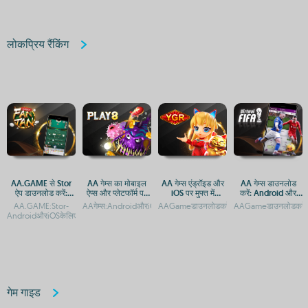
लोकप्रिय रैंकिंग
AA.GAME से Stor
AA गेम्स का मोबाइल
AA गेम्स एंड्रॉइड और
AA गेम्स डाउनलोड
ऐप डाउनलोड करें:
ऐप्स और प्लेटफॉर्म पर
iOS पर मुफ्त में
करें: Android और
Android और iOS के
एक्सेस
डाउनलोड करने के लिए
iOS पर मुफ्त गेमिंग एप्स
AA.GAME:Stor-
AAगेम्स:AndroidऔरiOSपरमुफ्तगेमिंगकाआनंदAAगेम्स:AndroidऔरiOSपरमुफ
AAGameडाउनलोडकरें:AndroidऔरiOSकेलिएमुफ्तग
AAGameडाउनलोडकरें:An
लिए गाइड
AndroidऔरiOSकेलिएआधिकारिकऐपडाउनलोडकरेंAA.GAMEपरStorऐपडाउनलोडकरें:Androidऔरi
गेम गाइड