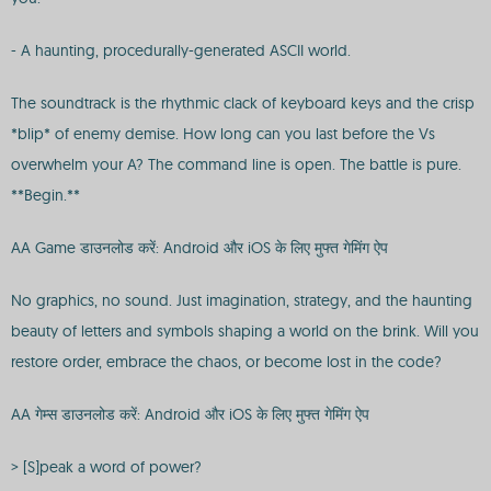
- A haunting, procedurally-generated ASCII world.
The soundtrack is the rhythmic clack of keyboard keys and the crisp
*blip* of enemy demise. How long can you last before the Vs
overwhelm your A? The command line is open. The battle is pure.
**Begin.**
AA Game डाउनलोड करें: Android और iOS के लिए मुफ्त गेमिंग ऐप
No graphics, no sound. Just imagination, strategy, and the haunting
beauty of letters and symbols shaping a world on the brink. Will you
restore order, embrace the chaos, or become lost in the code?
AA गेम्स डाउनलोड करें: Android और iOS के लिए मुफ्त गेमिंग ऐप
> [S]peak a word of power?