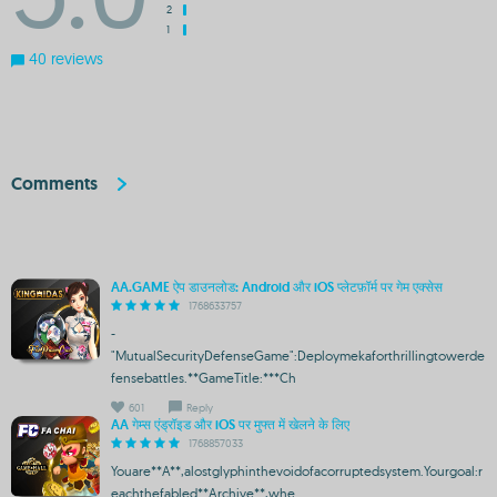
2
1
40 reviews
Comments
AA.GAME ऐप डाउनलोड: Android और iOS प्लेटफ़ॉर्म पर गेम एक्सेस
1768633757
-
"MutualSecurityDefenseGame":Deploymekaforthrillingtowerde
fensebattles.**GameTitle:***Ch
601
Reply
AA गेम्स एंड्रॉइड और iOS पर मुफ्त में खेलने के लिए
1768857033
Youare**A**,alostglyphinthevoidofacorruptedsystem.Yourgoal:r
eachthefabled**Archive**,whe