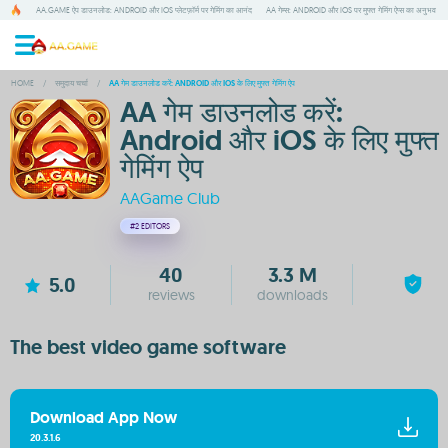
AA.GAME ऐप डाउनलोड: ANDROID और IOS प्लेटफ़ॉर्म पर गेमिंग का आनंद
AA गेम्स: ANDROID और IOS पर मुफ्त गेमिंग ऐप्स का अनुभव
HOME
/
समुदाय चर्चा
/
AA गेम डाउनलोड करें: ANDROID और IOS के लिए मुफ्त गेमिंग ऐप
AA गेम डाउनलोड करें:
Android और iOS के लिए मुफ्त
गेमिंग ऐप
AAGame Club
#2
EDITORS
40
3.3 M
5.0
reviews
downloads
The best video game software
Download App Now
20.3.1.6