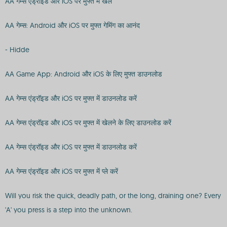
AA गेम्स एंड्रॉइड और iOS पर मुफ्त में खेलें
AA गेम्स: Android और iOS पर मुफ्त गेमिंग का आनंद
- Hidde
AA Game App: Android और iOS के लिए मुफ्त डाउनलोड
AA गेम्स एंड्रॉइड और iOS पर मुफ्त में डाउनलोड करें
AA गेम्स एंड्रॉइड और iOS पर मुफ्त में खेलने के लिए डाउनलोड करें
AA गेम्स एंड्रॉइड और iOS पर मुफ्त में डाउनलोड करें
AA गेम्स एंड्रॉइड और iOS पर मुफ्त में प्ले करें
Will you risk the quick, deadly path, or the long, draining one? Every
'A' you press is a step into the unknown.