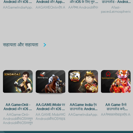
Android और iOS पर
Android और Apple
और iOS के लिए मुफ्त
डाउनलोड - Android
डाउनलोड करें और खेलें
प्लेटफ़ॉर्म पर एक्सेस और
डाउनलोड और गेमप्ले
और iOS पर गेमिंग
AAGameIndiaApp:AndroidऔरiOSपरडाउनलोडकरेंAAGameIndiaऐपडाउनलोड:AndroidऔरiOSप्
AAGAMEOnlinऐप:AndroidऔरiOSपरएक्सेसकरेंAAGAMEOnline:An
AAगेम्स:AndroidऔरiOSकेलिएमुफ्तगेमिंगऐप्सAAगेम्स
Afast-
डाउनलोड गाइड
गाइड
अनुभव
paced,atmosphericb
सहायता और सहायता
AA Game:Onli -
AA.GAME:Mobi पर
AAGame India ऐप
AA Game कैसे
Android और iOS पर
Android और iOS के
डाउनलोड: Android
डाउनलोड करें:
मुफ्त डाउनलोड
लिए मोबाइल गेम्स
और iOS प्लेटफ़ॉर्म पर
Android और iOS
AAGame:Onli-
AA.GAME:MobiपरGenshinImpactAPKडाउनलोडकरें-
AAGameIndiaApp:AndroidऔरiOSपरडाउनलोड
AAगेम्सकामोबाइलऐप:An
डाउनलोड करें
एक्सेस
गाइड
AndroidऔरiOSपरमुफ्तडाउनलोडAAGame:Onli-
AndroidऔरiOSगाइडAA.GAMEमोबाइलपरकैसेएक्सेसकरें:
AndroidऔरiOSपरमुफ्तगेमिंगएप