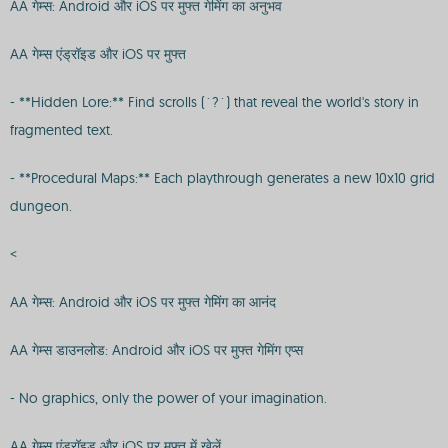
AA गेम्स: Android और iOS पर मुफ्त गेमिंग का अनुभव
AA गेम्स एंड्रॉइड और iOS पर मुफ्त
- **Hidden Lore:** Find scrolls (`?`) that reveal the world's story in
fragmented text.
- **Procedural Maps:** Each playthrough generates a new 10x10 grid
dungeon.
<
AA गेम्स: Android और iOS पर मुफ्त गेमिंग का आनंद
AA गेम्स डाउनलोड: Android और iOS पर मुफ्त गेमिंग एप्स
- No graphics, only the power of your imagination.
AA गेम्स एंड्रॉइड और iOS पर मुफ्त में खेलें