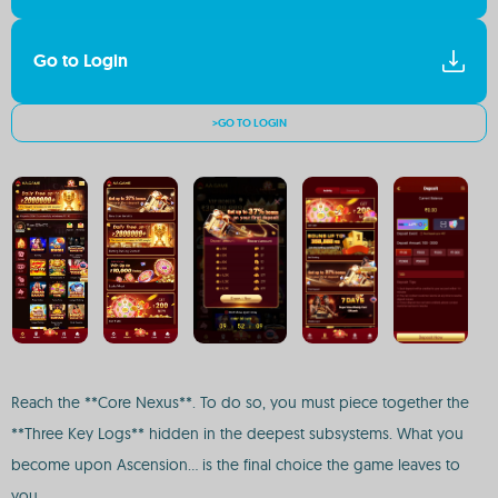
Go to Login
>GO TO LOGIN
Reach the **Core Nexus**. To do so, you must piece together the
**Three Key Logs** hidden in the deepest subsystems. What you
become upon Ascension... is the final choice the game leaves to
you.