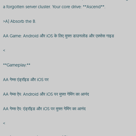
a forgotten server cluster. Your core drive: **Ascend**.
>A) Absorb the B.
AA Game: Android और iOS के लिए मुफ्त डाउनलोड और एक्सेस गाइड
<
**Gameplay:**
AA गेम्स एंड्रॉइड और iOS पर
AA गेम्स ऐप: Android और iOS पर मुफ्त गेमिंग का आनंद
AA गेम्स ऐप: एंड्रॉइड और iOS पर मुफ्त गेमिंग का आनंद
<