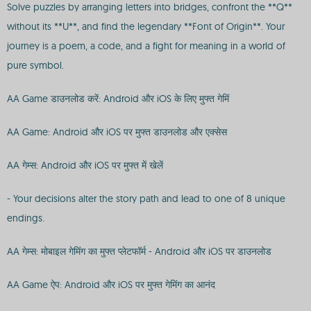
Solve puzzles by arranging letters into bridges, confront the **Q**
without its **U**, and find the legendary **Font of Origin**. Your
journey is a poem, a code, and a fight for meaning in a world of
pure symbol.
AA Game डाउनलोड करें: Android और iOS के लिए मुफ्त गेमिं
AA Game: Android और iOS पर मुफ्त डाउनलोड और एक्सेस
AA गेम्स: Android और iOS पर मुफ्त में खेलें
- Your decisions alter the story path and lead to one of 8 unique
endings.
AA गेम्स: मोबाइल गेमिंग का मुफ्त प्लेटफॉर्म - Android और iOS पर डाउनलोड
AA Game ऐप: Android और iOS पर मुफ्त गेमिंग का आनंद