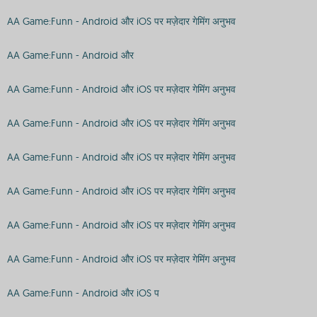
AA Game:Funn - Android और iOS पर मज़ेदार गेमिंग अनुभव
AA Game:Funn - Android और
AA Game:Funn - Android और iOS पर मज़ेदार गेमिंग अनुभव
AA Game:Funn - Android और iOS पर मज़ेदार गेमिंग अनुभव
AA Game:Funn - Android और iOS पर मज़ेदार गेमिंग अनुभव
AA Game:Funn - Android और iOS पर मज़ेदार गेमिंग अनुभव
AA Game:Funn - Android और iOS पर मज़ेदार गेमिंग अनुभव
AA Game:Funn - Android और iOS पर मज़ेदार गेमिंग अनुभव
AA Game:Funn - Android और iOS प