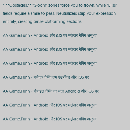
* **Obstacles:** "Gloom" zones force you to frown, while "Bliss"
fields require a smile to pass. Neutralizers strip your expression
entirely, creating tense platforming sections.
AA Game:Funn - Android और iOS पर मज़ेदार गेमिंग अनुभव
AA Game:Funn - Android और iOS पर मज़ेदार गेमिंग अनुभव
AA Game:Funn - Android और iOS पर मज़ेदार गेमिंग अनुभव
AA Game:Funn - मज़ेदार गेमिंग एप्प एंड्रॉयड और iOS पर
AA Game:Funn - मोबाइल गेमिंग का मज़ा Android और iOS पर
AA Game:Funn - Android और iOS पर मज़ेदार गेमिंग अनुभव
AA Game:Funn - Android और iOS पर मज़ेदार गेमिंग अनुभव