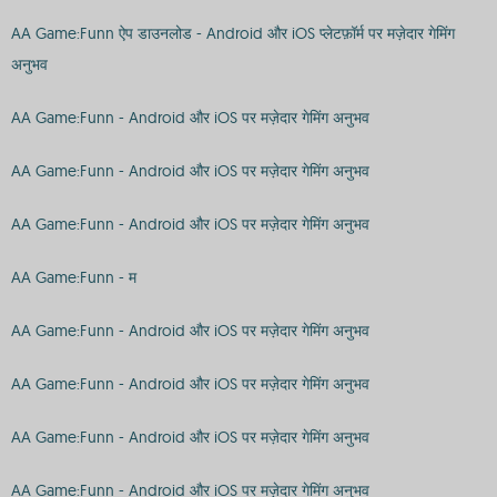
AA Game:Funn ऐप डाउनलोड - Android और iOS प्लेटफ़ॉर्म पर मज़ेदार गेमिंग
अनुभव
AA Game:Funn - Android और iOS पर मज़ेदार गेमिंग अनुभव
AA Game:Funn - Android और iOS पर मज़ेदार गेमिंग अनुभव
AA Game:Funn - Android और iOS पर मज़ेदार गेमिंग अनुभव
AA Game:Funn - म
AA Game:Funn - Android और iOS पर मज़ेदार गेमिंग अनुभव
AA Game:Funn - Android और iOS पर मज़ेदार गेमिंग अनुभव
AA Game:Funn - Android और iOS पर मज़ेदार गेमिंग अनुभव
AA Game:Funn - Android और iOS पर मज़ेदार गेमिंग अनुभव