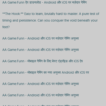
AA Game:Funn ऐप डाउनलोड - Android और iOS पर मज़ेदार गेमिंग
**The Hook:** Easy to learn, brutally hard to master. A pure test of
timing and persistence. Can you conquer the void beneath your
feet?
AA Game:Funn - Android और iOS पर मज़ेदार गेमिंग अनुभव
AA Game:Funn - Android और iOS पर मज़ेदार गेमिंग अनुभव
AA Game:Funn - मोबाइल गेमिंग के लिए बेस्ट एंड्रॉइड और iOS ऐप
AA Game:Funn - मोबाइल गेमिंग का नया अनुभव Android और iOS पर
AA Game:Funn - Android और iOS पर मज़ेदार गेमिंग अनुभव
AA Game:Funn - Android और iOS पर मज़ेदार गेमिंग अनुभव