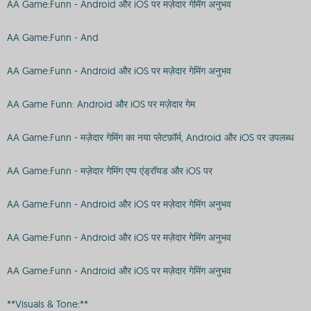
AA Game:Funn - Android और iOS पर मज़ेदार गेमिंग अनुभव
AA Game:Funn - And
AA Game:Funn - Android और iOS पर मज़ेदार गेमिंग अनुभव
AA Game Funn: Android और iOS पर मज़ेदार गेम
AA Game:Funn - मज़ेदार गेमिंग का नया प्लेटफ़ॉर्म, Android और iOS पर उपलब्ध
AA Game:Funn - मज़ेदार गेमिंग एप्प एंड्रॉयड और iOS पर
AA Game:Funn - Android और iOS पर मज़ेदार गेमिंग अनुभव
AA Game:Funn - Android और iOS पर मज़ेदार गेमिंग अनुभव
AA Game:Funn - Android और iOS पर मज़ेदार गेमिंग अनुभव
**Visuals & Tone:**