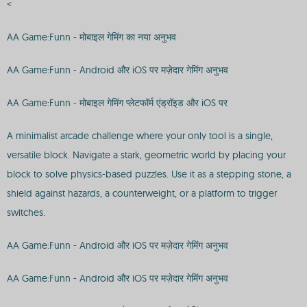
<
AA Game:Funn - मोबाइल गेमिंग का नया अनुभव
AA Game:Funn - Android और iOS पर मज़ेदार गेमिंग अनुभव
AA Game:Funn - मोबाइल गेमिंग प्लेटफॉर्म एंड्रॉइड और iOS पर
A minimalist arcade challenge where your only tool is a single,
versatile block. Navigate a stark, geometric world by placing your
block to solve physics-based puzzles. Use it as a stepping stone, a
shield against hazards, a counterweight, or a platform to trigger
switches.
AA Game:Funn - Android और iOS पर मज़ेदार गेमिंग अनुभव
AA Game:Funn - Android और iOS पर मज़ेदार गेमिंग अनुभव