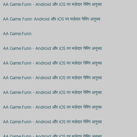
AA Game:Funn - Android और iOS पर मज़ेदार गेमिंग अनुभव
AA Game Funn: Android और iOS पर मज़ेदार गेमिंग अनुभव
AA Game:Funn
AA Game:Funn - Android और iOS पर मज़ेदार गेमिंग अनुभव
AA Game:Funn - Android और iOS पर मज़ेदार गेमिंग अनुभव
AA Game:Funn - Android और iOS पर मज़ेदार गेमिंग अनुभव
AA Game:Funn - Android और iOS पर मज़ेदार गेमिंग अनुभव
AA Game:Funn - Android और iOS पर मज़ेदार गेमिंग अनुभव
AA Game:Funn - Android और iOS पर मज़ेदार गेमिंग अनुभव
AA Game:Funn - Android और iOS पर मज़ेदार गेमिंग अनुभव