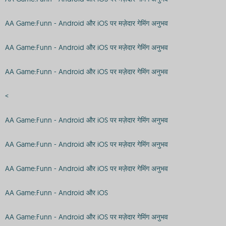
AA Game:Funn - Android और iOS पर मज़ेदार गेमिंग अनुभव
AA Game:Funn - Android और iOS पर मज़ेदार गेमिंग अनुभव
AA Game:Funn - Android और iOS पर मज़ेदार गेमिंग अनुभव
<
AA Game:Funn - Android और iOS पर मज़ेदार गेमिंग अनुभव
AA Game:Funn - Android और iOS पर मज़ेदार गेमिंग अनुभव
AA Game:Funn - Android और iOS पर मज़ेदार गेमिंग अनुभव
AA Game:Funn - Android और iOS
AA Game:Funn - Android और iOS पर मज़ेदार गेमिंग अनुभव