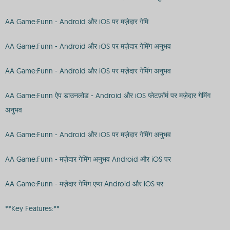
AA Game:Funn - Android और iOS पर मज़ेदार गेमि
AA Game:Funn - Android और iOS पर मज़ेदार गेमिंग अनुभव
AA Game:Funn - Android और iOS पर मज़ेदार गेमिंग अनुभव
AA Game:Funn ऐप डाउनलोड - Android और iOS प्लेटफ़ॉर्म पर मज़ेदार गेमिंग
अनुभव
AA Game:Funn - Android और iOS पर मज़ेदार गेमिंग अनुभव
AA Game:Funn - मज़ेदार गेमिंग अनुभव Android और iOS पर
AA Game:Funn - मज़ेदार गेमिंग एप्स Android और iOS पर
**Key Features:**