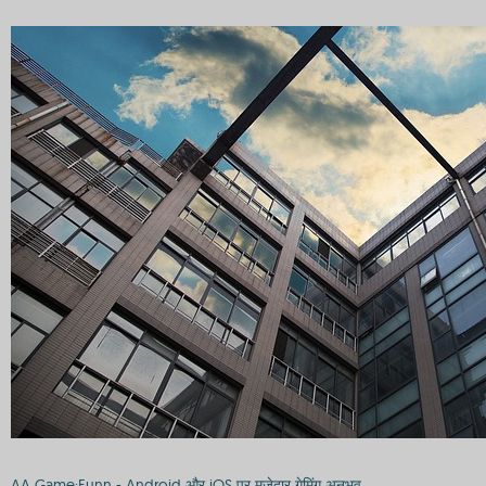
AA Game:Funn - Android और iOS पर मज़ेदार गेमिंग अनुभव