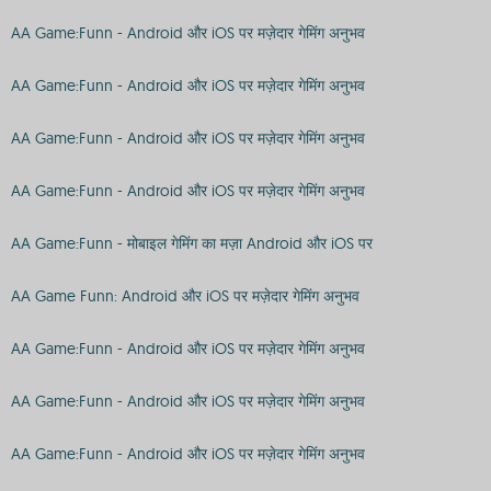
AA Game:Funn - Android और iOS पर मज़ेदार गेमिंग अनुभव
AA Game:Funn - Android और iOS पर मज़ेदार गेमिंग अनुभव
AA Game:Funn - Android और iOS पर मज़ेदार गेमिंग अनुभव
AA Game:Funn - Android और iOS पर मज़ेदार गेमिंग अनुभव
AA Game:Funn - मोबाइल गेमिंग का मज़ा Android और iOS पर
AA Game Funn: Android और iOS पर मज़ेदार गेमिंग अनुभव
AA Game:Funn - Android और iOS पर मज़ेदार गेमिंग अनुभव
AA Game:Funn - Android और iOS पर मज़ेदार गेमिंग अनुभव
AA Game:Funn - Android और iOS पर मज़ेदार गेमिंग अनुभव