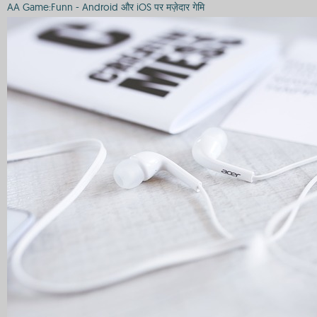
AA Game:Funn - Android और iOS पर मज़ेदार गेमि