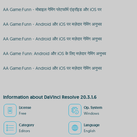
AA Game:Funn - मोबाइल गेमिंग प्लेटफॉर्म एंड्रॉइड और iOS पर
AA Game:Funn - Android और iOS पर मज़ेदार गेमिंग अनुभव
AA Game:Funn - Android और iOS पर मज़ेदार गेमिंग अनुभव
AA Game Funn: Android और iOS के लिए मज़ेदार गेमिंग अनुभव
AA Game:Funn - Android और iOS पर मज़ेदार गेमिंग अनुभव
Information about DaVinci Resolve 20.3.1.6
License
Op. System
Free
Windows
Category
Language
Editors
English