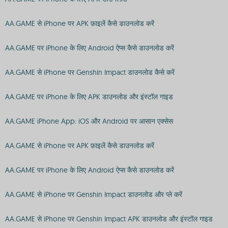
AA.GAME से iPhone पर APK फ़ाइलें कैसे डाउनलोड करें
AA.GAME पर iPhone के लिए Android ऐप्स कैसे डाउनलोड करें
AA.GAME से iPhone पर Genshin Impact डाउनलोड कैसे करें
AA.GAME पर iPhone के लिए APK डाउनलोड और इंस्टॉल गाइड
AA.GAME iPhone App: iOS और Android पर आसान एक्सेस
AA.GAME से iPhone पर APK फ़ाइलें कैसे डाउनलोड करें
AA.GAME पर iPhone के लिए Android ऐप्स कैसे डाउनलोड करें
AA.GAME से iPhone पर Genshin Impact डाउनलोड और प्ले करें
AA.GAME से iPhone पर Genshin Impact APK डाउनलोड और इंस्टॉल गाइड