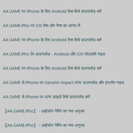
AA.GAME पर iPhone के लिए Android ऐप्स कैसे डाउनलोड करें
AA.GAME:iPho पर iOS ऐप्स और गेम्स का आनंद लें
AA.GAME पर iPhone के लिए Android ऐप्स कैसे डाउनलोड करें
AA.GAME:iPho ऐप डाउनलोड - Android और iOS प्लेटफ़ॉर्म गाइड
AA.GAME पर iPhone के लिए Android ऐप्स कैसे डाउनलोड करें
AA.GAME से iPhone पर Genshin Impact APK डाउनलोड और इंस्टॉल गाइड
AA.GAME से iPhone पर APK फ़ाइलें कैसे डाउनलोड करें
【AA.GAME:iPho】 - आईफोन गेमिंग का नया अनुभव
【AA.GAME:iPho】 - आईफोन गेमिंग का नया अनुभव