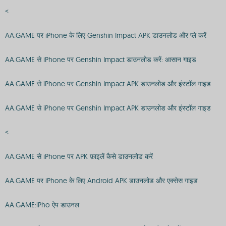
<
AA.GAME पर iPhone के लिए Genshin Impact APK डाउनलोड और प्ले करें
AA.GAME से iPhone पर Genshin Impact डाउनलोड करें: आसान गाइड
AA.GAME से iPhone पर Genshin Impact APK डाउनलोड और इंस्टॉल गाइड
AA.GAME से iPhone पर Genshin Impact APK डाउनलोड और इंस्टॉल गाइड
<
AA.GAME से iPhone पर APK फ़ाइलें कैसे डाउनलोड करें
AA.GAME पर iPhone के लिए Android APK डाउनलोड और एक्सेस गाइड
AA.GAME:iPho ऐप डाउनल