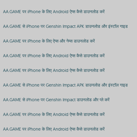
AA.GAME पर iPhone के लिए Android ऐप्स कैसे डाउनलोड करें
AA.GAME से iPhone पर Genshin Impact APK डाउनलोड और इंस्टॉल गाइड
AA.GAME पर iPhone के लिए ऐप्स और गेम्स डाउनलोड करें
AA.GAME पर iPhone के लिए Android ऐप्स कैसे डाउनलोड करें
AA.GAME पर iPhone के लिए Android ऐप्स कैसे डाउनलोड करें
AA.GAME से iPhone पर Genshin Impact APK डाउनलोड और इंस्टॉल गाइड
AA.GAME से iPhone पर Genshin Impact डाउनलोड और प्ले करें
AA.GAME पर iPhone के लिए Android ऐप्स कैसे डाउनलोड करें
AA.GAME पर iPhone के लिए Android ऐप्स कैसे डाउनलोड करें