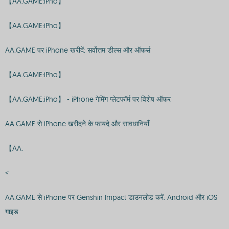
【AA.GAME:iPho】
【AA.GAME:iPho】
AA.GAME पर iPhone खरीदें: सर्वोत्तम डील्स और ऑफर्स
【AA.GAME:iPho】
【AA.GAME:iPho】 - iPhone गेमिंग प्लेटफॉर्म पर विशेष ऑफर
AA.GAME से iPhone खरीदने के फायदे और सावधानियाँ
【AA.
<
AA.GAME से iPhone पर Genshin Impact डाउनलोड करें: Android और iOS
गाइड