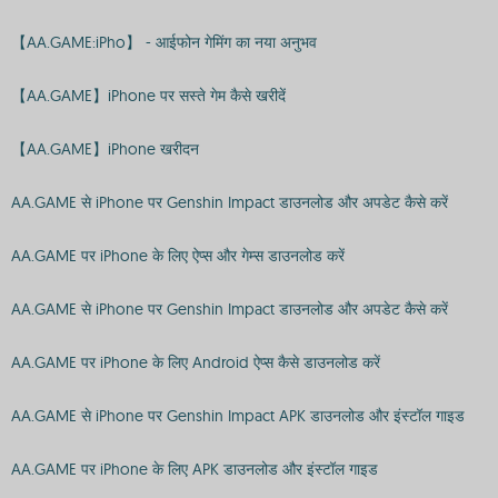
【AA.GAME:iPho】 - आईफोन गेमिंग का नया अनुभव
【AA.GAME】iPhone पर सस्ते गेम कैसे खरीदें
【AA.GAME】iPhone खरीदन
AA.GAME से iPhone पर Genshin Impact डाउनलोड और अपडेट कैसे करें
AA.GAME पर iPhone के लिए ऐप्स और गेम्स डाउनलोड करें
AA.GAME से iPhone पर Genshin Impact डाउनलोड और अपडेट कैसे करें
AA.GAME पर iPhone के लिए Android ऐप्स कैसे डाउनलोड करें
AA.GAME से iPhone पर Genshin Impact APK डाउनलोड और इंस्टॉल गाइड
AA.GAME पर iPhone के लिए APK डाउनलोड और इंस्टॉल गाइड