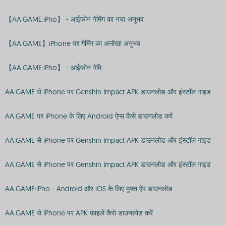
【AA.GAME:iPho】 - आईफोन गेमिंग का नया अनुभव
【AA.GAME】iPhone पर गेमिंग का अनोखा अनुभव
【AA.GAME:iPho】 - आईफोन गेमि
AA.GAME से iPhone पर Genshin Impact APK डाउनलोड और इंस्टॉल गाइड
AA.GAME पर iPhone के लिए Android ऐप्स कैसे डाउनलोड करें
AA.GAME से iPhone पर Genshin Impact APK डाउनलोड और इंस्टॉल गाइड
AA.GAME से iPhone पर Genshin Impact APK डाउनलोड और इंस्टॉल गाइड
AA.GAME:iPho - Android और iOS के लिए मुफ्त ऐप डाउनलोड
AA.GAME से iPhone पर APK फ़ाइलें कैसे डाउनलोड करें