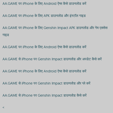
AA.GAME पर iPhone के लिए Android ऐप्स कैसे डाउनलोड करें
AA.GAME पर iPhone के लिए APK डाउनलोड और इंस्टॉल गाइड
AA.GAME पर iPhone के लिए Genshin Impact APK डाउनलोड और गेम एक्सेस
गाइड
AA.GAME पर iPhone के लिए Android ऐप्स कैसे डाउनलोड करें
AA.GAME से iPhone पर Genshin Impact डाउनलोड और अपडेट कैसे करें
AA.GAME पर iPhone के लिए Android ऐप्स कैसे डाउनलोड करें
AA.GAME से iPhone पर Genshin Impact डाउनलोड और प्ले करें
AA.GAME से iPhone पर Genshin Impact डाउनलोड कैसे करें
<