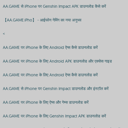
AA.GAME से iPhone पर Genshin Impact APK डाउनलोड कैसे करें
【AA.GAME:iPho】 - आईफोन गेमिंग का नया अनुभव
<
AA.GAME पर iPhone के लिए Android ऐप्स कैसे डाउनलोड करें
AA.GAME पर iPhone के लिए Android APK डाउनलोड और एक्सेस गाइड
AA.GAME पर iPhone के लिए Android ऐप्स कैसे डाउनलोड करें
AA.GAME से iPhone पर Genshin Impact डाउनलोड और इंस्टॉल करें
AA.GAME पर iPhone के लिए ऐप्स और गेम्स डाउनलोड करें
AA.GAME पर iPhone के लिए Genshin Impact APK डाउनलोड करें