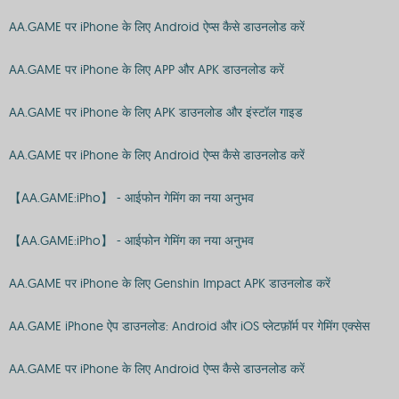
AA.GAME पर iPhone के लिए Android ऐप्स कैसे डाउनलोड करें
AA.GAME पर iPhone के लिए APP और APK डाउनलोड करें
AA.GAME पर iPhone के लिए APK डाउनलोड और इंस्टॉल गाइड
AA.GAME पर iPhone के लिए Android ऐप्स कैसे डाउनलोड करें
【AA.GAME:iPho】 - आईफोन गेमिंग का नया अनुभव
【AA.GAME:iPho】 - आईफोन गेमिंग का नया अनुभव
AA.GAME पर iPhone के लिए Genshin Impact APK डाउनलोड करें
AA.GAME iPhone ऐप डाउनलोड: Android और iOS प्लेटफ़ॉर्म पर गेमिंग एक्सेस
AA.GAME पर iPhone के लिए Android ऐप्स कैसे डाउनलोड करें