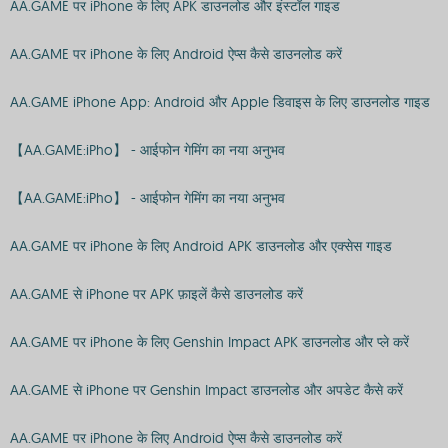
AA.GAME पर iPhone के लिए APK डाउनलोड और इंस्टॉल गाइड
AA.GAME पर iPhone के लिए Android ऐप्स कैसे डाउनलोड करें
AA.GAME iPhone App: Android और Apple डिवाइस के लिए डाउनलोड गाइड
【AA.GAME:iPho】 - आईफोन गेमिंग का नया अनुभव
【AA.GAME:iPho】 - आईफोन गेमिंग का नया अनुभव
AA.GAME पर iPhone के लिए Android APK डाउनलोड और एक्सेस गाइड
AA.GAME से iPhone पर APK फ़ाइलें कैसे डाउनलोड करें
AA.GAME पर iPhone के लिए Genshin Impact APK डाउनलोड और प्ले करें
AA.GAME से iPhone पर Genshin Impact डाउनलोड और अपडेट कैसे करें
AA.GAME पर iPhone के लिए Android ऐप्स कैसे डाउनलोड करें