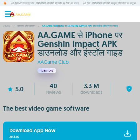
AA.GAME ऐप डाउनलोड: ANDROID और IOS प्लेटफ़ॉर्म पर गेमिंग का आनंद
AA गेम्स: ANDROID और IOS पर मुफ्त गेमिंग ऐप्स का अनुभव
HOME
/
सहायता और सहायता
/
AA.GAME से IPHONE पर GENSHIN IMPACT APK डाउनलोड और इंस्टॉल गाइड
AA.GAME से iPhone पर
Genshin Impact APK
डाउनलोड और इंस्टॉल गाइड
AAGame Club
#2
EDITORS
40
3.3 M
5.0
reviews
downloads
The best video game software
Download App Now
20.3.1.6