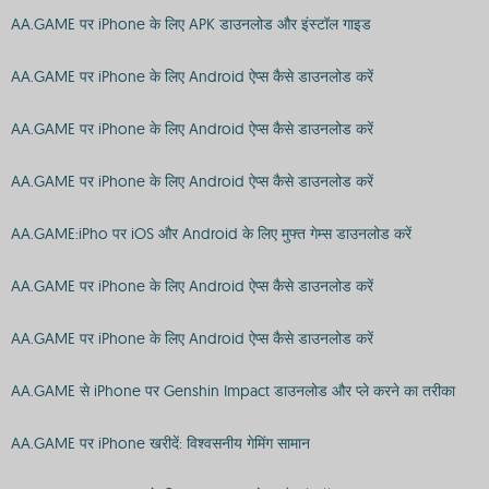
AA.GAME पर iPhone के लिए APK डाउनलोड और इंस्टॉल गाइड
AA.GAME पर iPhone के लिए Android ऐप्स कैसे डाउनलोड करें
AA.GAME पर iPhone के लिए Android ऐप्स कैसे डाउनलोड करें
AA.GAME पर iPhone के लिए Android ऐप्स कैसे डाउनलोड करें
AA.GAME:iPho पर iOS और Android के लिए मुफ्त गेम्स डाउनलोड करें
AA.GAME पर iPhone के लिए Android ऐप्स कैसे डाउनलोड करें
AA.GAME पर iPhone के लिए Android ऐप्स कैसे डाउनलोड करें
AA.GAME से iPhone पर Genshin Impact डाउनलोड और प्ले करने का तरीका
AA.GAME पर iPhone खरीदें: विश्वसनीय गेमिंग सामान