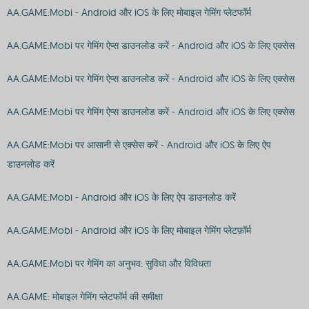
AA.GAME:Mobi - Android और iOS के लिए मोबाइल गेमिंग प्लेटफॉर्म
AA.GAME:Mobi पर गेमिंग ऐप्स डाउनलोड करें - Android और iOS के लिए एक्सेस
AA.GAME:Mobi पर गेमिंग ऐप्स डाउनलोड करें - Android और iOS के लिए एक्सेस
AA.GAME:Mobi पर गेमिंग ऐप्स डाउनलोड करें - Android और iOS के लिए एक्सेस
AA.GAME:Mobi पर आसानी से एक्सेस करें - Android और iOS के लिए ऐप
डाउनलोड करें
AA.GAME:Mobi - Android और iOS के लिए ऐप डाउनलोड करें
AA.GAME:Mobi - Android और iOS के लिए मोबाइल गेमिंग प्लेटफ़ॉर्म
AA.GAME:Mobi पर गेमिंग का अनुभव: सुविधा और विविधता
AA.GAME: मोबाइल गेमिंग प्लेटफॉर्म की समीक्षा