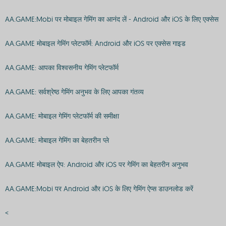
AA.GAME:Mobi पर मोबाइल गेमिंग का आनंद लें - Android और iOS के लिए एक्सेस
AA.GAME मोबाइल गेमिंग प्लेटफॉर्म: Android और iOS पर एक्सेस गाइड
AA.GAME: आपका विश्वसनीय गेमिंग प्लेटफॉर्म
AA.GAME: सर्वश्रेष्ठ गेमिंग अनुभव के लिए आपका गंतव्य
AA.GAME: मोबाइल गेमिंग प्लेटफॉर्म की समीक्षा
AA.GAME: मोबाइल गेमिंग का बेहतरीन प्ले
AA.GAME मोबाइल ऐप: Android और iOS पर गेमिंग का बेहतरीन अनुभव
AA.GAME:Mobi पर Android और iOS के लिए गेमिंग ऐप्स डाउनलोड करें
<