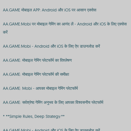
AA.GAME मोबाइल APP: Android और iOS पर आसान एक्सेस
AA.GAME:Mobi पर मोबाइल गेमिंग का आनंद लें - Android और iOS के लिए एक्सेस
करें
AA.GAME:Mobi - Android और iOS के लिए ऐप डाउनलोड करें
AA.GAME: मोबाइल गेमिंग प्लेटफॉर्म का विश्लेषण
AA.GAME: मोबाइल गेमिंग प्लेटफॉर्म की समीक्षा
AA.GAME: Mobi - आपका मोबाइल गेमिंग प्लेटफॉर्म
AA.GAME: सर्वश्रेष्ठ गेमिंग अनुभव के लिए आपका विश्वसनीय प्लेटफॉर्म
* **Simple Rules, Deep Strategy:**
AA.GAME:Mobi - Android और iOS के लिए ऐप डाउनलोड करें