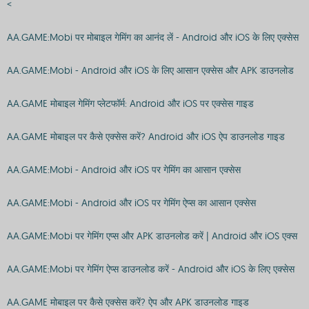
<
AA.GAME:Mobi पर मोबाइल गेमिंग का आनंद लें - Android और iOS के लिए एक्सेस
AA.GAME:Mobi - Android और iOS के लिए आसान एक्सेस और APK डाउनलोड
AA.GAME मोबाइल गेमिंग प्लेटफॉर्म: Android और iOS पर एक्सेस गाइड
AA.GAME मोबाइल पर कैसे एक्सेस करें? Android और iOS ऐप डाउनलोड गाइड
AA.GAME:Mobi - Android और iOS पर गेमिंग का आसान एक्सेस
AA.GAME:Mobi - Android और iOS पर गेमिंग ऐप्स का आसान एक्सेस
AA.GAME:Mobi पर गेमिंग एप्स और APK डाउनलोड करें | Android और iOS एक्स
AA.GAME:Mobi पर गेमिंग ऐप्स डाउनलोड करें - Android और iOS के लिए एक्सेस
AA.GAME मोबाइल पर कैसे एक्सेस करें? ऐप और APK डाउनलोड गाइड