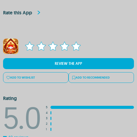
Rate this App
REVIEW THE APP
ADD TO WISHLIST
ADD TO RECOMMENDED
Rating
5.0
5
4
3
2
1