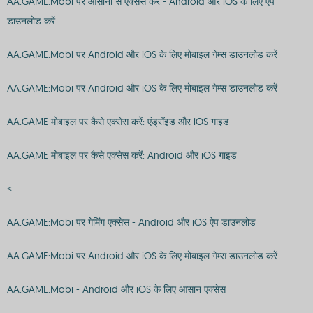
AA.GAME:Mobi पर आसानी से एक्सेस करें - Android और iOS के लिए ऐप
डाउनलोड करें
AA.GAME:Mobi पर Android और iOS के लिए मोबाइल गेम्स डाउनलोड करें
AA.GAME:Mobi पर Android और iOS के लिए मोबाइल गेम्स डाउनलोड करें
AA.GAME मोबाइल पर कैसे एक्सेस करें: एंड्रॉइड और iOS गाइड
AA.GAME मोबाइल पर कैसे एक्सेस करें: Android और iOS गाइड
<
AA.GAME:Mobi पर गेमिंग एक्सेस - Android और iOS ऐप डाउनलोड
AA.GAME:Mobi पर Android और iOS के लिए मोबाइल गेम्स डाउनलोड करें
AA.GAME:Mobi - Android और iOS के लिए आसान एक्सेस