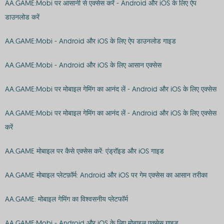
AA.GAME:Mobi पर आसानी से एक्सेस करें - Android और iOS के लिए ऐप
डाउनलोड करें
AA.GAME:Mobi - Android और iOS के लिए ऐप डाउनलोड गाइड
AA.GAME:Mobi - Android और iOS के लिए आसान एक्सेस
AA.GAME:Mobi पर मोबाइल गेमिंग का आनंद लें - Android और iOS के लिए एक्सेस
AA.GAME:Mobi पर मोबाइल गेमिंग का आनंद लें - Android और iOS के लिए एक्सेस
करें
AA.GAME मोबाइल पर कैसे एक्सेस करें: एंड्रॉइड और iOS गाइड
AA.GAME मोबाइल प्लेटफ़ॉर्म: Android और iOS पर गेम एक्सेस का आसान तरीका
AA.GAME: मोबाइल गेमिंग का विश्वसनीय प्लेटफॉर्म
AA.GAME:Mobi - Android और iOS के लिए मोबाइल एक्सेस गाइड