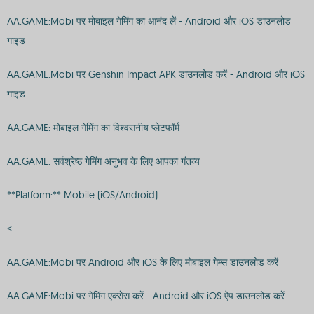
AA.GAME:Mobi पर मोबाइल गेमिंग का आनंद लें - Android और iOS डाउनलोड
गाइड
AA.GAME:Mobi पर Genshin Impact APK डाउनलोड करें - Android और iOS
गाइड
AA.GAME: मोबाइल गेमिंग का विश्वसनीय प्लेटफॉर्म
AA.GAME: सर्वश्रेष्ठ गेमिंग अनुभव के लिए आपका गंतव्य
**Platform:** Mobile (iOS/Android)
<
AA.GAME:Mobi पर Android और iOS के लिए मोबाइल गेम्स डाउनलोड करें
AA.GAME:Mobi पर गेमिंग एक्सेस करें - Android और iOS ऐप डाउनलोड करें