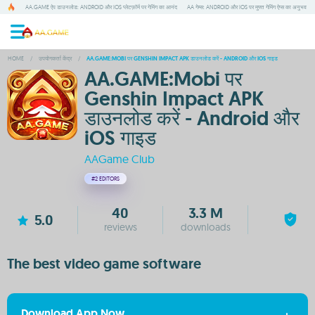
AA.GAME ऐप डाउनलोड: ANDROID और IOS प्लेटफ़ॉर्म पर गेमिंग का आनंद
AA गेम्स: ANDROID और IOS पर मुफ्त गेमिंग ऐप्स का अनुभव
HOME
/
उपयोगकर्ता केंद्र
/
AA.GAME:MOBI पर GENSHIN IMPACT APK डाउनलोड करें - ANDROID और IOS गाइड
AA.GAME:Mobi पर
Genshin Impact APK
डाउनलोड करें - Android और
iOS गाइड
AAGame Club
#2
EDITORS
40
3.3 M
5.0
reviews
downloads
The best video game software
Download App Now