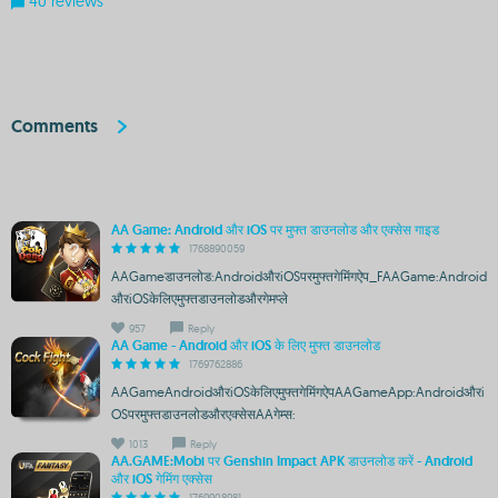
40 reviews
Comments
AA Game: Android और iOS पर मुफ्त डाउनलोड और एक्सेस गाइड
1768890059
AAGameडाउनलोड:AndroidऔरiOSपरमुफ्तगेमिंगऐप_FAAGame:Android
औरiOSकेलिएमुफ्तडाउनलोडऔरगेमप्ले
957
Reply
AA Game - Android और iOS के लिए मुफ्त डाउनलोड
1769762886
AAGameAndroidऔरiOSकेलिएमुफ्तगेमिंगऐपAAGameApp:Androidऔरi
OSपरमुफ्तडाउनलोडऔरएक्सेसAAगेम्स:
1013
Reply
AA.GAME:Mobi पर Genshin Impact APK डाउनलोड करें - Android
और iOS गेमिंग एक्सेस
1769908981