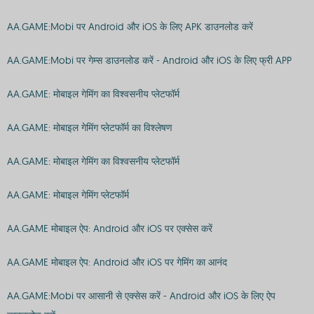
AA.GAME:Mobi पर Android और iOS के लिए APK डाउनलोड करें
AA.GAME:Mobi पर गेम्स डाउनलोड करें - Android और iOS के लिए फ्री APP
AA.GAME: मोबाइल गेमिंग का विश्वसनीय प्लेटफॉर्म
AA.GAME: मोबाइल गेमिंग प्लेटफॉर्म का विश्लेषण
AA.GAME: मोबाइल गेमिंग का विश्वसनीय प्लेटफॉर्म
AA.GAME: मोबाइल गेमिंग प्लेटफॉर्म
AA.GAME मोबाइल ऐप: Android और iOS पर एक्सेस करें
AA.GAME मोबाइल ऐप: Android और iOS पर गेमिंग का आनंद
AA.GAME:Mobi पर आसानी से एक्सेस करें - Android और iOS के लिए ऐप