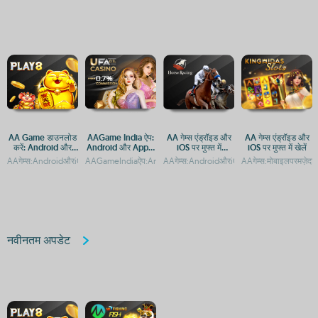
AA Game डाउनलोड
AAGame India ऐप:
AA गेम्स एंड्रॉइड और
AA गेम्स एंड्रॉइड और
करें: Android और
Android और Apple
iOS पर मुफ्त में
iOS पर मुफ्त में खेलें
iOS के लिए मुफ्त ऐप
पर मुफ्त डाउनलोड
डाउनलोड करें
AAगेम्स:AndroidऔरiOSपरमुफ्तगेमिंगकाआनंदAAGameएप्पडाउनलोड:AndroidऔरiOSपरमुफ्तगेमिंगए
AAGameIndiaऐप:AndroidऔरiOSपरडाउनलोडकरेंAAGameIndiaApp
AAगेम्स:AndroidऔरiOSपरमुफ्तमेंखेलेंAAगेम्स
AAगेम्स:मोबाइलपरमज़े
एक्सेस
नवीनतम अपडेट