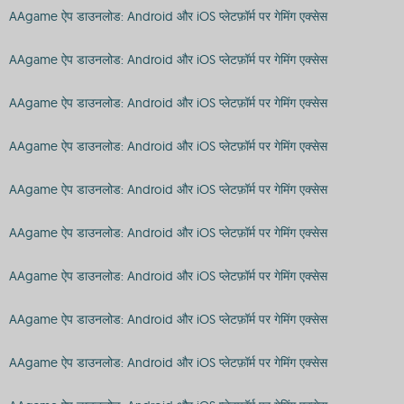
AAgame ऐप डाउनलोड: Android और iOS प्लेटफ़ॉर्म पर गेमिंग एक्सेस
AAgame ऐप डाउनलोड: Android और iOS प्लेटफ़ॉर्म पर गेमिंग एक्सेस
AAgame ऐप डाउनलोड: Android और iOS प्लेटफ़ॉर्म पर गेमिंग एक्सेस
AAgame ऐप डाउनलोड: Android और iOS प्लेटफ़ॉर्म पर गेमिंग एक्सेस
AAgame ऐप डाउनलोड: Android और iOS प्लेटफ़ॉर्म पर गेमिंग एक्सेस
AAgame ऐप डाउनलोड: Android और iOS प्लेटफ़ॉर्म पर गेमिंग एक्सेस
AAgame ऐप डाउनलोड: Android और iOS प्लेटफ़ॉर्म पर गेमिंग एक्सेस
AAgame ऐप डाउनलोड: Android और iOS प्लेटफ़ॉर्म पर गेमिंग एक्सेस
AAgame ऐप डाउनलोड: Android और iOS प्लेटफ़ॉर्म पर गेमिंग एक्सेस