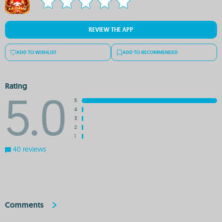
REVIEW THE APP
ADD TO WISHLIST
ADD TO RECOMMENDED
Rating
5.0
5
4
3
2
1
40 reviews
Comments