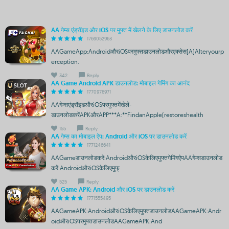
AA गेम्स एंड्रॉइड और iOS पर मुफ्त में खेलने के लिए डाउनलोड करें
1769052963
AAGameApp:AndroidऔरiOSपरमुफ्तडाउनलोडऔरएक्सेस[A]Alteryourp
erception.
342
Reply
AA Game Android APK डाउनलोड: मोबाइल गेमिंग का आनंद
1770976971
AAगेम्सएंड्रॉइडऔरiOSपरमुफ्तमेंखेलें-
डाउनलोडकरेंAPKऔरAPP***A:**FindanApple(restoreshealth
155
Reply
AA गेम्स का मोबाइल ऐप: Android और iOS पर डाउनलोड करें
1771246641
AAGameडाउनलोडकरें:AndroidऔरiOSकेलिएमुफ्तगेमिंगऐपAAगेम्सडाउनलोड
करें:AndroidऔरiOSकेलिएमुफ्
525
Reply
AA Game APK: Android और iOS पर डाउनलोड करें
1771555495
AAGameAPK:AndroidऔरiOSकेलिएमुफ्तडाउनलोडAAGameAPK:Andr
oidऔरiOSपरमुफ्तडाउनलोडAAGameAPK:And