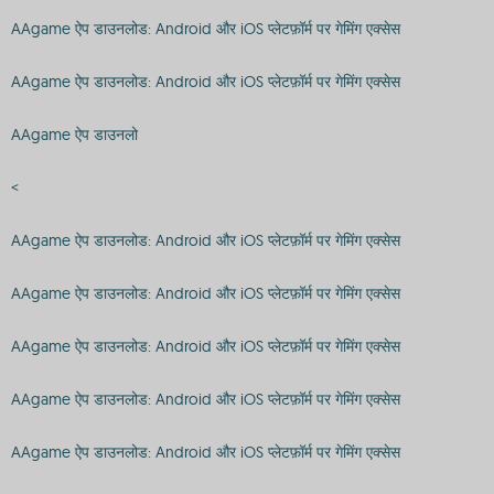
AAgame ऐप डाउनलोड: Android और iOS प्लेटफ़ॉर्म पर गेमिंग एक्सेस
AAgame ऐप डाउनलोड: Android और iOS प्लेटफ़ॉर्म पर गेमिंग एक्सेस
AAgame ऐप डाउनलो
<
AAgame ऐप डाउनलोड: Android और iOS प्लेटफ़ॉर्म पर गेमिंग एक्सेस
AAgame ऐप डाउनलोड: Android और iOS प्लेटफ़ॉर्म पर गेमिंग एक्सेस
AAgame ऐप डाउनलोड: Android और iOS प्लेटफ़ॉर्म पर गेमिंग एक्सेस
AAgame ऐप डाउनलोड: Android और iOS प्लेटफ़ॉर्म पर गेमिंग एक्सेस
AAgame ऐप डाउनलोड: Android और iOS प्लेटफ़ॉर्म पर गेमिंग एक्सेस