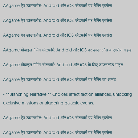
AAgame ऐप डाउनलोड: Android और iOS प्लेटफ़ॉर्म पर गेमिंग एक्सेस
AAgame ऐप डाउनलोड: Android और iOS प्लेटफ़ॉर्म पर गेमिंग एक्सेस
AAgame ऐप डाउनलोड: Android और iOS प्लेटफ़ॉर्म पर गेमिंग एक्सेस
AAgame मोबाइल गेमिंग प्लेटफॉर्म: Android और iOS पर डाउनलोड व एक्सेस गाइड
AAgame मोबाइल गेमिंग प्लेटफॉर्म: Android और iOS के लिए डाउनलोड गाइड
AAgame ऐप डाउनलोड: Android और iOS प्लेटफ़ॉर्म पर गेमिंग का आनंद
- **Branching Narrative:** Choices affect faction alliances, unlocking
exclusive missions or triggering galactic events.
AAgame ऐप डाउनलोड: Android और iOS प्लेटफ़ॉर्म पर गेमिंग एक्सेस
AAgame ऐप डाउनलोड: Android और iOS प्लेटफ़ॉर्म पर गेमिंग एक्सेस