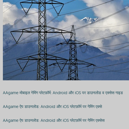
AAgame मोबाइल गेमिंग प्लेटफ़ॉर्म: Android और iOS पर डाउनलोड व एक्सेस गाइड
AAgame ऐप डाउनलोड: Android और iOS प्लेटफ़ॉर्म पर गेमिंग एक्से
AAgame ऐप डाउनलोड: Android और iOS प्लेटफ़ॉर्म पर गेमिंग एक्सेस