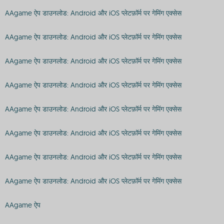
AAgame ऐप डाउनलोड: Android और iOS प्लेटफ़ॉर्म पर गेमिंग एक्सेस
AAgame ऐप डाउनलोड: Android और iOS प्लेटफ़ॉर्म पर गेमिंग एक्सेस
AAgame ऐप डाउनलोड: Android और iOS प्लेटफ़ॉर्म पर गेमिंग एक्सेस
AAgame ऐप डाउनलोड: Android और iOS प्लेटफ़ॉर्म पर गेमिंग एक्सेस
AAgame ऐप डाउनलोड: Android और iOS प्लेटफ़ॉर्म पर गेमिंग एक्सेस
AAgame ऐप डाउनलोड: Android और iOS प्लेटफ़ॉर्म पर गेमिंग एक्सेस
AAgame ऐप डाउनलोड: Android और iOS प्लेटफ़ॉर्म पर गेमिंग एक्सेस
AAgame ऐप डाउनलोड: Android और iOS प्लेटफ़ॉर्म पर गेमिंग एक्सेस
AAgame ऐप