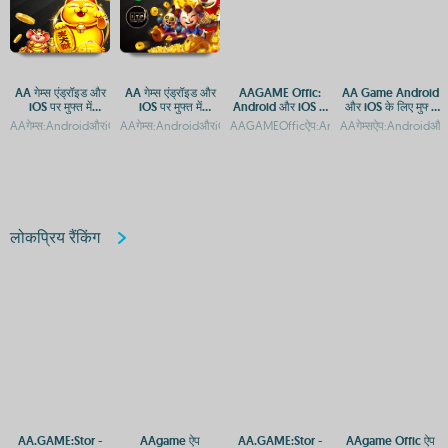
AA गेम्स एंड्रॉइड और
AA गेम्स एंड्रॉइड और
AAGAME Offic:
AA Game Android
iOS पर मुफ्त में
iOS पर मुफ्त में
Android और iOS के
और iOS के लिए मुफ्त
डाउनलोड करें
डाउनलोड करें
लिए ऐप डाउनलोड गाइड
डाउनलोड
AAगेम्स:AndroidऔरiOSपरमुफ्तगेमिंगएप्सAAगेम्सएंड्रॉइडऔरiOSपरमुफ्तमेंडाउनलोडकरेंAAगेम्सडाउ
AAगेम्स:AndroidऔरiOSकेलिएमुफ्तगेमिंगऐप्सAAGame:AndroidऔरiOS
AAGAMEOfficऐप:AndroidऔरAppleपरडाउनल
AAगेम्सऐप:AndroidऔरiO
लोकप्रिय रैंकिंग
AA.GAME:Stor -
AAgame ऐप
AA.GAME:Stor -
AAgame Offic ऐप