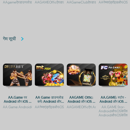
Android और iOS पर
के लिए डाउनलोड गाइड
iOS पर डाउनलोड करें
का आनंद
AAgameऐपडाउनलोड:AndroidऔरiOSप्लेटफ़ॉर्मपरगेमिंगएक्सेसAAgameऐपडाउनलोड:AndroidऔरiO
AAGAMEOfficऐपडाउनलोड:AndroidऔरiOSप्लेटफ़ॉर्मगाइडAAGAMEOf
AAGameClubऐपडाउनलोड:AndroidऔरiOSप्लेट
AAगेम्सएंड्रॉइडऔरiOSपरम
डाउनलोड व एक्सेस
गाइड
गेम सूची
AA.Game पर
AA Game डाउनलोड
AAGAME Offic:
AA.GAME: स्टोर -
Android और iOS के
करें: Android और
Android और iOS के
Android और iOS के
लिए मुफ्त गेम्स
iOS के लिए मुफ्त गेमिंग
लिए ऐप डाउनलोड गाइड
लिए ऐप्स और गेम्स
AA.Game:AndroidऔरiOSपरगेमिंगप्लेटफ़ॉर्मकाएक्सेसAA.Gameऐपडाउनलोड:AndroidऔरiOSप्लेटफ
AAगेम्सएंड्रॉइडऔरiOSपरमुफ्तमेंडाउनलोडकरेंAAगेम्स:AndroidऔरiOSपरम
AAGAMEOfficऐप:AndroidऔरAppleकेलिएएक
AA.GAME:Stor-
डाउनलोड करें
ऐप
डाउनलोड करें
AndroidऔरiOSकेलिएम
AndroidऔरiOSकेलिएमु