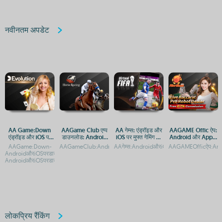
नवीनतम अपडेट
AA Game:Down
AAGame Club एप्प
AA गेम्स: एंड्रॉइड और
AAGAME Offic ऐप:
एंड्रॉइड और iOS पर
डाउनलोड: Android
iOS पर मुफ्त गेमिंग का
Android और Apple
डाउनलोड कैसे करें
और iOS प्लेटफ़ॉर्म
आनंद
पर डाउनलोड गाइड
AAGame:Down-
AAGameClub:AndroidऔरiOSपरमुफ्तडाउनलोडगाइडAAGameClub:An
AAगेम्स:AndroidऔरiOSपरमुफ्तगेमिंगऐपAAगेम्सडा
AAGAMEOfficऐप:Andr
गाइड
AndroidऔरiOSपरडाउनलोडकरेंAAGame:Down-
AndroidऔरiOSपरडाउनलोडकैसेकरेंAAGame:Dow
लोकप्रिय रैंकिंग