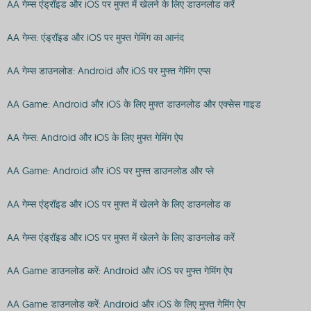
AA गेम्स एंड्रॉइड और iOS पर मुफ्त में खेलने के लिए डाउनलोड करें
AA गेम्स: एंड्रॉइड और iOS पर मुफ्त गेमिंग का आनंद
AA गेम्स डाउनलोड: Android और iOS पर मुफ्त गेमिंग एप्स
AA Game: Android और iOS के लिए मुफ्त डाउनलोड और एक्सेस गाइड
AA गेम्स: Android और iOS के लिए मुफ्त गेमिंग ऐप
AA Game: Android और iOS पर मुफ्त डाउनलोड और प्ले
AA गेम्स एंड्रॉइड और iOS पर मुफ्त में खेलने के लिए डाउनलोड क
AA गेम्स एंड्रॉइड और iOS पर मुफ्त में खेलने के लिए डाउनलोड करें
AA Game डाउनलोड करें: Android और iOS पर मुफ्त गेमिंग ऐप
AA Game डाउनलोड करें: Android और iOS के लिए मुफ्त गेमिंग ऐप