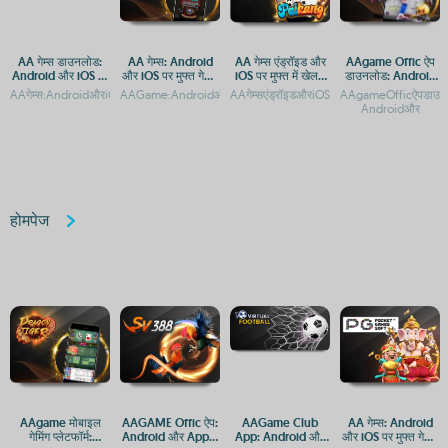
AA गेम्स डाउनलोड:
AA गेम्स: Android
AA गेम्स एंड्रॉइड और
AAgame Offic ऐप
Android और iOS पर
और iOS पर मुफ्त गेमिंग
iOS पर मुफ्त में खेलने
डाउनलोड: Android
मुफ्त गेमिंग एप
ऐप्स
के लिए डाउनलोड करें
और iOS प्लेटफ़ॉर्म पर
AAगेम्स:AndroidऔरiOSपरमुफ्तमेंडाउनलोडकरेंAAGameडाउनलोडकरें:AndroidऔरiOSकेलिएमुफ्तगे
AAGame:AndroidऔरiOSपरमुफ्तडाउनलोडऔरएक्सेस
AAगेम्सएंड्रॉइडऔरiOSपरमुफ्तमेंखेलनेकेलिएडा
AAgameOfficऐपडाउनलो
एक्सेस गाइड
Androidऔर
होमपेज
AAgame मोबाइल
AAGAME Offic ऐप:
AAGame Club
AA गेम्स: Android
गेमिंग प्लेटफॉर्म:
Android और Apple
App: Android और
और iOS पर मुफ्त गेमिंग