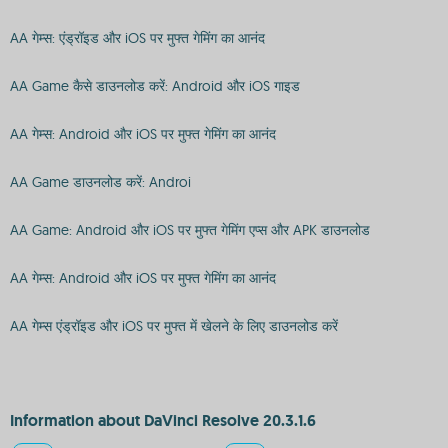
AA गेम्स: एंड्रॉइड और iOS पर मुफ्त गेमिंग का आनंद
AA Game कैसे डाउनलोड करें: Android और iOS गाइड
AA गेम्स: Android और iOS पर मुफ्त गेमिंग का आनंद
AA Game डाउनलोड करें: Androi
AA Game: Android और iOS पर मुफ्त गेमिंग एप्स और APK डाउनलोड
AA गेम्स: Android और iOS पर मुफ्त गेमिंग का आनंद
AA गेम्स एंड्रॉइड और iOS पर मुफ्त में खेलने के लिए डाउनलोड करें
Information about DaVinci Resolve 20.3.1.6