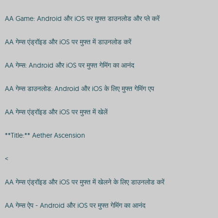
AA Game: Android और iOS पर मुफ्त डाउनलोड और प्ले करें
AA गेम्स एंड्रॉइड और iOS पर मुफ्त में डाउनलोड करें
AA गेम्स: Android और iOS पर मुफ्त गेमिंग का आनंद
AA गेम्स डाउनलोड: Android और iOS के लिए मुफ्त गेमिंग एप
AA गेम्स एंड्रॉइड और iOS पर मुफ्त में खेलें
**Title:** Aether Ascension
<
AA गेम्स एंड्रॉइड और iOS पर मुफ्त में खेलने के लिए डाउनलोड करें
AA गेम्स ऐप - Android और iOS पर मुफ्त गेमिंग का आनंद