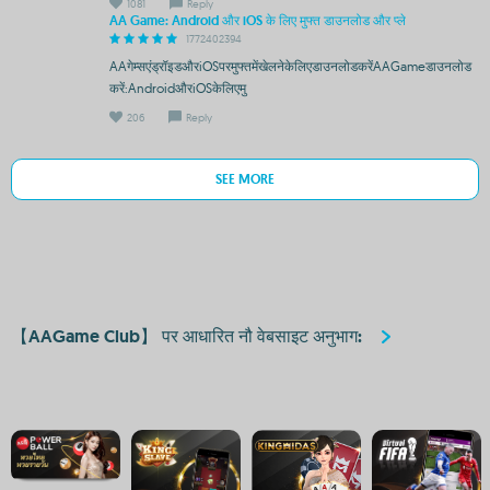
1081
Reply
AA Game: Android और iOS के लिए मुफ्त डाउनलोड और प्ले
1772402394
AAगेम्सएंड्रॉइडऔरiOSपरमुफ्तमेंखेलनेकेलिएडाउनलोडकरेंAAGameडाउनलोड
करें:AndroidऔरiOSकेलिएमु
206
Reply
SEE MORE
【AAGame Club】 पर आधारित नौ वेबसाइट अनुभाग: