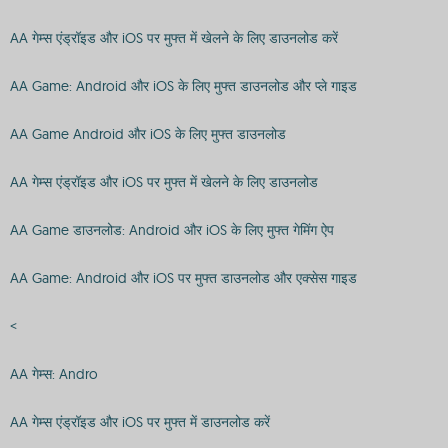
AA गेम्स एंड्रॉइड और iOS पर मुफ्त में खेलने के लिए डाउनलोड करें
AA Game: Android और iOS के लिए मुफ्त डाउनलोड और प्ले गाइड
AA Game Android और iOS के लिए मुफ्त डाउनलोड
AA गेम्स एंड्रॉइड और iOS पर मुफ्त में खेलने के लिए डाउनलोड
AA Game डाउनलोड: Android और iOS के लिए मुफ्त गेमिंग ऐप
AA Game: Android और iOS पर मुफ्त डाउनलोड और एक्सेस गाइड
<
AA गेम्स: Andro
AA गेम्स एंड्रॉइड और iOS पर मुफ्त में डाउनलोड करें