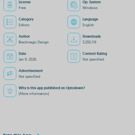
License
Op. System
Free
Windows
Category
Language
Editors
English
Author
Downloads
Blackmagic Design
3,250,119
Date
Content Rating
Jan 9, 2026
Not specified
Advertisement
Not specified
Why is this app published on Uptodown?
(More information)