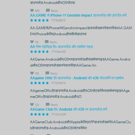
डाउनलोड:AndroidऔरiOSप्लेटफ़
869
Reply
AA.GAME से iPhone पर Genshin Impact डाउनलोड और इंस्टॉल करें
1771628503
AA.GAMEसेiPhoneपरGenshinImpactडाउनलोडकरनेकातरीकाAA.GAM
EपरiPhoneकेलिएAndroidऐप्सकैसेडाउनल
118
Reply
AA गेम्स एंड्रॉइड ऐप: डाउनलोड और एक्सेस गाइड
1772194455
AAGame:AndroidऔरiOSपरडाउनलोडऔरएक्सेसगाइडAAGame:Androi
dऔरiOSपरडाउनलोडकरनेकातरीकाAAGame:An
183
Reply
AAgame Offic ऐप डाउनलोड - Android और iOS प्लेटफ़ॉर्म पर एक्सेस
1772206010
AAgameOfficऐपडाउनलोड:AndroidऔरiOSप्लेटफ़ॉर्मपरएक्सेसगाइडAAga
meOfficऐपडाउनलोड:AndroidऔरiO
124
Reply
AAGame Club ऐप: Android और iOS पर डाउनलोड करें
1772344297
AAGameClub:AndroidऔरAppleकेलिएAPPडाउनलोडकरेंAAGameClu
bऐपडाउनलोड-AndroidऔरiOSप्लेटफॉर्मपर