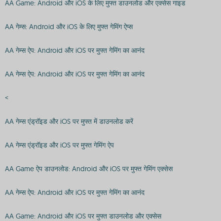
AA Game: Android और iOS के लिए मुफ्त डाउनलोड और एक्सेस गाइड
AA गेम्स: Android और iOS के लिए मुफ्त गेमिंग ऐप्स
AA गेम्स ऐप: Android और iOS पर मुफ्त गेमिंग का आनंद
AA गेम्स ऐप: Android और iOS पर मुफ्त गेमिंग का आनंद
<
AA गेम्स एंड्रॉइड और iOS पर मुफ्त में डाउनलोड करें
AA गेम्स एंड्रॉइड और iOS पर मुफ्त गेमिंग ऐप
AA Game ऐप डाउनलोड: Android और iOS पर मुफ्त गेमिंग एक्सेस
AA गेम्स ऐप: Android और iOS पर मुफ्त गेमिंग का आनंद
AA Game: Android और iOS पर मुफ्त डाउनलोड और एक्सेस