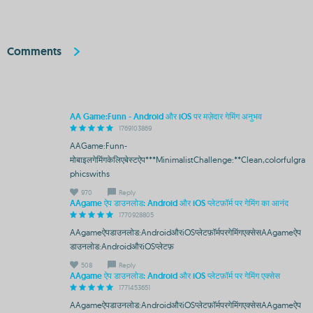
Comments
AA Game:Funn - Android और iOS पर मज़ेदार गेमिंग अनुभव
1769103869
AAGame:Funn-
मोबाइलगेमिंगकेलिएबेस्टऐप***MinimalistChallenge:**Clean,colorfulgra
phicswiths
970
Reply
AAgame ऐप डाउनलोड: Android और iOS प्लेटफ़ॉर्म पर गेमिंग का आनंद
1770928805
AAgameऐपडाउनलोड:AndroidऔरiOSप्लेटफ़ॉर्मपरगेमिंगएक्सेसAAgameऐप
डाउनलोड:AndroidऔरiOSप्लेटफ़
508
Reply
AAgame ऐप डाउनलोड: Android और iOS प्लेटफ़ॉर्म पर गेमिंग एक्सेस
1771453651
AAgameऐपडाउनलोड:AndroidऔरiOSप्लेटफ़ॉर्मपरगेमिंगएक्सेसAAgameऐप