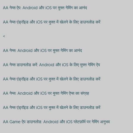
AA गेम्स ऐप: Android और iOS पर मुफ्त गेमिंग का आनंद
AA गेम्स एंड्रॉइड और iOS पर मुफ्त में खेलने के लिए डाउनलोड करें
<
AA गेम्स: Android और iOS पर मुफ्त गेमिंग का आनंद
AA गेम्स डाउनलोड करें: Android और iOS के लिए मुफ्त गेमिंग ऐप
AA गेम्स एंड्रॉइड और iOS पर मुफ्त में खेलने के लिए डाउनलोड करें
AA गेम्स: Android और iOS पर मुफ्त गेमिंग ऐप्स का संग्रह
AA गेम्स एंड्रॉइड और iOS पर मुफ्त में खेलने के लिए डाउनलोड करें
AA Game ऐप डाउनलोड: Android और iOS प्लेटफ़ॉर्म पर गेमिंग अनुभव