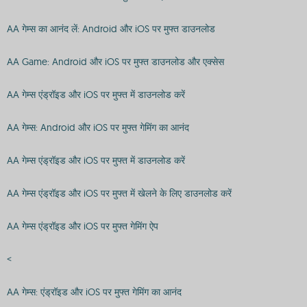
AA गेम्स का आनंद लें: Android और iOS पर मुफ्त डाउनलोड
AA Game: Android और iOS पर मुफ्त डाउनलोड और एक्सेस
AA गेम्स एंड्रॉइड और iOS पर मुफ्त में डाउनलोड करें
AA गेम्स: Android और iOS पर मुफ्त गेमिंग का आनंद
AA गेम्स एंड्रॉइड और iOS पर मुफ्त में डाउनलोड करें
AA गेम्स एंड्रॉइड और iOS पर मुफ्त में खेलने के लिए डाउनलोड करें
AA गेम्स एंड्रॉइड और iOS पर मुफ्त गेमिंग ऐप
<
AA गेम्स: एंड्रॉइड और iOS पर मुफ्त गेमिंग का आनंद