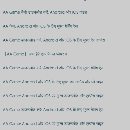
AA Game कैसे डाउनलोड करें: Android और iOS गाइड
AA गेम्स: Android और iOS के लिए मुफ्त गेमिंग ऐप्स
AA Game डाउनलोड करें: Android और iOS के लिए मुफ्त ऐप एक्सेस
【AA Game】 क्या है? एक सिंगल-प्लेयर ग
AA Game डाउनलोड करें: Android और iOS के लिए मुफ्त गेमिंग ऐप
AA Game: Android और iOS के लिए मुफ्त डाउनलोड और प्ले गाइड
AA Game: Android और iOS पर मुफ्त डाउनलोड और एक्सेस गाइड
AA Game डाउनलोड करें: Android और iOS के लिए मुफ्त गेमिंग ऐप
AA Game: Android और iOS पर मुफ्त डाउनलोड और एक्सेस गाइड