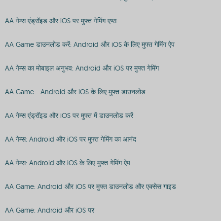
AA गेम्स एंड्रॉइड और iOS पर मुफ्त गेमिंग एप्स
AA Game डाउनलोड करें: Android और iOS के लिए मुफ्त गेमिंग ऐप
AA गेम्स का मोबाइल अनुभव: Android और iOS पर मुफ्त गेमिंग
AA Game - Android और iOS के लिए मुफ्त डाउनलोड
AA गेम्स एंड्रॉइड और iOS पर मुफ्त में डाउनलोड करें
AA गेम्स: Android और iOS पर मुफ्त गेमिंग का आनंद
AA गेम्स: Android और iOS के लिए मुफ्त गेमिंग ऐप
AA Game: Android और iOS पर मुफ्त डाउनलोड और एक्सेस गाइड
AA Game: Android और iOS पर