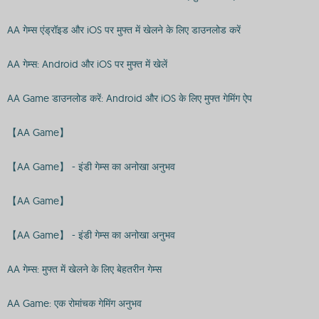
AA गेम्स एंड्रॉइड और iOS पर मुफ्त में खेलने के लिए डाउनलोड करें
AA गेम्स: Android और iOS पर मुफ्त में खेलें
AA Game डाउनलोड करें: Android और iOS के लिए मुफ्त गेमिंग ऐप
【AA Game】
【AA Game】 - इंडी गेम्स का अनोखा अनुभव
【AA Game】
【AA Game】 - इंडी गेम्स का अनोखा अनुभव
AA गेम्स: मुफ्त में खेलने के लिए बेहतरीन गेम्स
AA Game: एक रोमांचक गेमिंग अनुभव