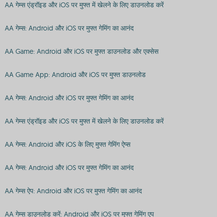
AA गेम्स एंड्रॉइड और iOS पर मुफ्त में खेलने के लिए डाउनलोड करें
AA गेम्स: Android और iOS पर मुफ्त गेमिंग का आनंद
AA Game: Android और iOS पर मुफ्त डाउनलोड और एक्सेस
AA Game App: Android और iOS पर मुफ्त डाउनलोड
AA गेम्स: Android और iOS पर मुफ्त गेमिंग का आनंद
AA गेम्स एंड्रॉइड और iOS पर मुफ्त में खेलने के लिए डाउनलोड करें
AA गेम्स: Android और iOS के लिए मुफ्त गेमिंग ऐप्स
AA गेम्स: Android और iOS पर मुफ्त गेमिंग का आनंद
AA गेम्स ऐप: Android और iOS पर मुफ्त गेमिंग का आनंद
AA गेम्स डाउनलोड करें: Android और iOS पर मुफ्त गेमिंग एप