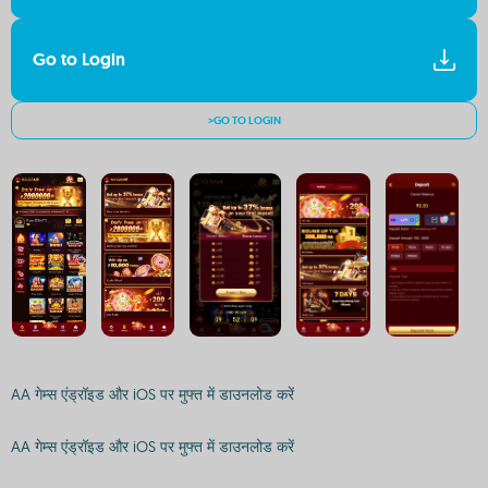
Go to Login
>GO TO LOGIN
AA गेम्स एंड्रॉइड और iOS पर मुफ्त में डाउनलोड करें
AA गेम्स एंड्रॉइड और iOS पर मुफ्त में डाउनलोड करें