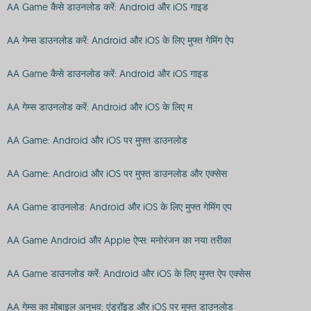
AA Game कैसे डाउनलोड करें: Android और iOS गाइड
AA गेम्स डाउनलोड करें: Android और iOS के लिए मुफ्त गेमिंग ऐप
AA Game कैसे डाउनलोड करें: Android और iOS गाइड
AA गेम्स डाउनलोड करें: Android और iOS के लिए म
AA Game: Android और iOS पर मुफ्त डाउनलोड
AA Game: Android और iOS पर मुफ्त डाउनलोड और एक्सेस
AA Game डाउनलोड: Android और iOS के लिए मुफ्त गेमिंग एप
AA Game Android और Apple ऐप्स: मनोरंजन का नया तरीका
AA Game डाउनलोड करें: Android और iOS के लिए मुफ्त ऐप एक्सेस
AA गेम्स का मोबाइल अनुभव: एंड्रॉइड और iOS पर मुफ्त डाउनलोड