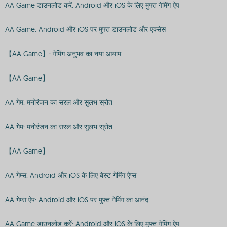
AA Game डाउनलोड करें: Android और iOS के लिए मुफ्त गेमिंग ऐप
AA Game: Android और iOS पर मुफ्त डाउनलोड और एक्सेस
【AA Game】: गेमिंग अनुभव का नया आयाम
【AA Game】
AA गेम: मनोरंजन का सरल और सुलभ स्रोत
AA गेम: मनोरंजन का सरल और सुलभ स्रोत
【AA Game】
AA गेम्स: Android और iOS के लिए बेस्ट गेमिंग ऐप्स
AA गेम्स ऐप: Android और iOS पर मुफ्त गेमिंग का आनंद
AA Game डाउनलोड करें: Android और iOS के लिए मुफ्त गेमिंग ऐप