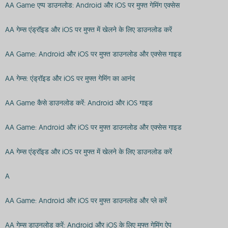
AA Game एप्प डाउनलोड: Android और iOS पर मुफ्त गेमिंग एक्सेस
AA गेम्स एंड्रॉइड और iOS पर मुफ्त में खेलने के लिए डाउनलोड करें
AA Game: Android और iOS पर मुफ्त डाउनलोड और एक्सेस गाइड
AA गेम्स: एंड्रॉइड और iOS पर मुफ्त गेमिंग का आनंद
AA Game कैसे डाउनलोड करें: Android और iOS गाइड
AA Game: Android और iOS पर मुफ्त डाउनलोड और एक्सेस गाइड
AA गेम्स एंड्रॉइड और iOS पर मुफ्त में खेलने के लिए डाउनलोड करें
A
AA Game: Android और iOS पर मुफ्त डाउनलोड और प्ले करें
AA गेम्स डाउनलोड करें: Android और iOS के लिए मुफ्त गेमिंग ऐप