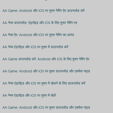
AA Game: Android और iOS पर मुफ्त गेमिंग ऐप डाउनलोड करें
AA गेम्स डाउनलोड: एंड्रॉइड और iOS के लिए मुफ्त गेमिंग एप
AA गेम्स ऐप: Android और iOS पर मुफ्त गेमिंग का आनंद
AA गेम्स एंड्रॉइड और iOS पर मुफ्त में डाउनलोड करें
AA Game डाउनलोड करें: Android और iOS के लिए मुफ्त गेमिंग ऐप
AA Game: Android और iOS पर मुफ्त डाउनलोड और एक्सेस गाइड
AA गेम्स एंड्रॉइड और iOS पर मुफ्त में खेलने के लिए डाउनलोड करें
AA गेम्स एंड्रॉइड और iOS पर मुफ्त में खेलें
AA Game: Android और iOS पर मुफ्त डाउनलोड और एक्सेस गाइड