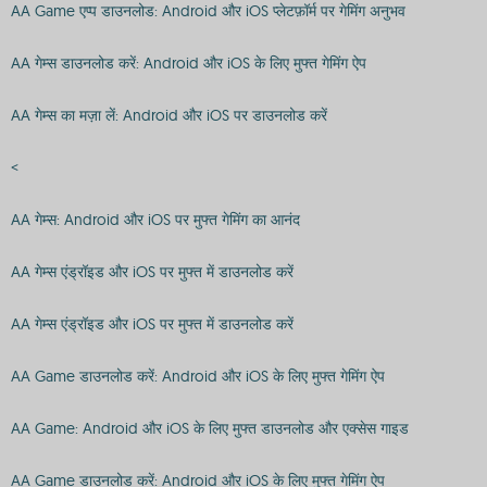
AA Game एप्प डाउनलोड: Android और iOS प्लेटफ़ॉर्म पर गेमिंग अनुभव
AA गेम्स डाउनलोड करें: Android और iOS के लिए मुफ्त गेमिंग ऐप
AA गेम्स का मज़ा लें: Android और iOS पर डाउनलोड करें
<
AA गेम्स: Android और iOS पर मुफ्त गेमिंग का आनंद
AA गेम्स एंड्रॉइड और iOS पर मुफ्त में डाउनलोड करें
AA गेम्स एंड्रॉइड और iOS पर मुफ्त में डाउनलोड करें
AA Game डाउनलोड करें: Android और iOS के लिए मुफ्त गेमिंग ऐप
AA Game: Android और iOS के लिए मुफ्त डाउनलोड और एक्सेस गाइड
AA Game डाउनलोड करें: Android और iOS के लिए मुफ्त गेमिंग ऐप