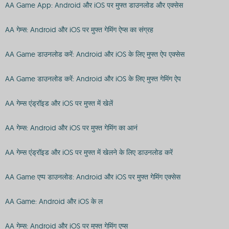
AA Game App: Android और iOS पर मुफ्त डाउनलोड और एक्सेस
AA गेम्स: Android और iOS पर मुफ्त गेमिंग ऐप्स का संग्रह
AA Game डाउनलोड करें: Android और iOS के लिए मुफ्त ऐप एक्सेस
AA Game डाउनलोड करें: Android और iOS के लिए मुफ्त गेमिंग ऐप
AA गेम्स एंड्रॉइड और iOS पर मुफ्त में खेलें
AA गेम्स: Android और iOS पर मुफ्त गेमिंग का आनं
AA गेम्स एंड्रॉइड और iOS पर मुफ्त में खेलने के लिए डाउनलोड करें
AA Game एप्प डाउनलोड: Android और iOS पर मुफ्त गेमिंग एक्सेस
AA Game: Android और iOS के ल
AA गेम्स: Android और iOS पर मुफ्त गेमिंग एप्स