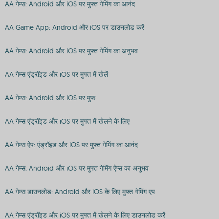
AA गेम्स: Android और iOS पर मुफ्त गेमिंग का आनंद
AA Game App: Android और iOS पर डाउनलोड करें
AA गेम्स: Android और iOS पर मुफ्त गेमिंग का अनुभव
AA गेम्स एंड्रॉइड और iOS पर मुफ्त में खेलें
AA गेम्स: Android और iOS पर मुफ
AA गेम्स एंड्रॉइड और iOS पर मुफ्त में खेलने के लिए
AA गेम्स ऐप: एंड्रॉइड और iOS पर मुफ्त गेमिंग का आनंद
AA गेम्स: Android और iOS पर मुफ्त गेमिंग ऐप्स का अनुभव
AA गेम्स डाउनलोड: Android और iOS के लिए मुफ्त गेमिंग एप
AA गेम्स एंड्रॉइड और iOS पर मुफ्त में खेलने के लिए डाउनलोड करें