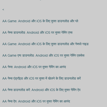
<
AA Game: Android और iOS के लिए मुफ्त डाउनलोड और प्ले
AA गेम्स डाउनलोड: Android और iOS पर मुफ्त गेमिंग एप्स
AA Game: Android और iOS के लिए मुफ्त डाउनलोड और गेमप्ले गाइड
AA Game एप्प डाउनलोड: Android और iOS पर मुफ्त गेमिंग एक्सेस
AA गेम्स: Android और iOS पर मुफ्त गेमिंग का आनंद
AA गेम्स एंड्रॉइड और iOS पर मुफ्त में खेलने के लिए डाउनलोड करें
AA गेम्स डाउनलोड करें: Android और iOS के लिए मुफ्त गेमिंग ऐप
AA गेम्स ऐप: Android और iOS पर मुफ्त गेमिंग का आनंद