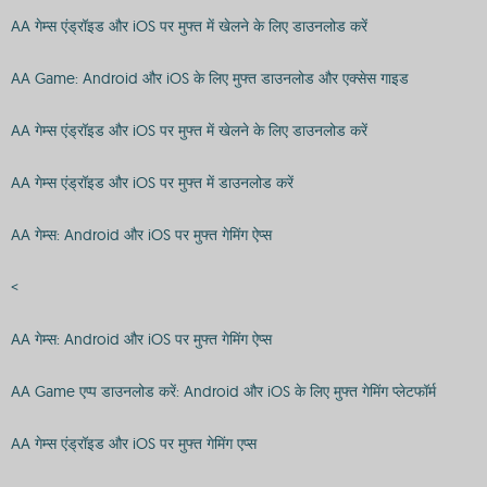
AA गेम्स एंड्रॉइड और iOS पर मुफ्त में खेलने के लिए डाउनलोड करें
AA Game: Android और iOS के लिए मुफ्त डाउनलोड और एक्सेस गाइड
AA गेम्स एंड्रॉइड और iOS पर मुफ्त में खेलने के लिए डाउनलोड करें
AA गेम्स एंड्रॉइड और iOS पर मुफ्त में डाउनलोड करें
AA गेम्स: Android और iOS पर मुफ्त गेमिंग ऐप्स
<
AA गेम्स: Android और iOS पर मुफ्त गेमिंग ऐप्स
AA Game एप्प डाउनलोड करें: Android और iOS के लिए मुफ्त गेमिंग प्लेटफॉर्म
AA गेम्स एंड्रॉइड और iOS पर मुफ्त गेमिंग एप्स