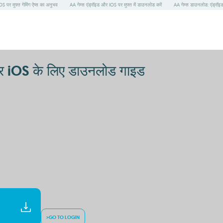
 पर मुफ्त गेमिंग ऐप्स का अनुभव
AA गेम्स एंड्रॉइड और IOS पर मुफ्त में डाउनलोड करें
AA गेम्स डाउनलोड: एंड्रॉइड
iOS के लिए डाउनलोड गाइड
>GO TO LOGIN