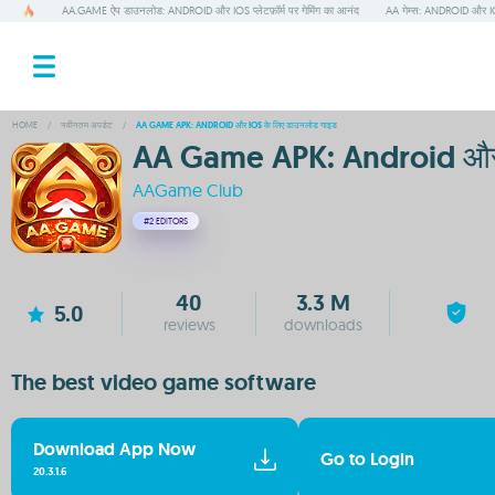
AA.GAME ऐप डाउनलोड: ANDROID और IOS प्लेटफ़ॉर्म पर गेमिंग का आनंद
AA गेम्स: ANDROID और IOS
HOME
/
नवीनतम अपडेट
/
AA GAME APK: ANDROID और IOS के लिए डाउनलोड गाइड
AA Game APK: Android और 
AAGame Club
#2
EDITORS
40
3.3 M
5.0
reviews
downloads
The best video game software
Download App Now
Go to Login
20.3.1.6