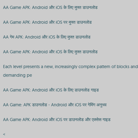
AA Game APK: Android और iOS के लिए मुफ्त डाउनलोड
AA Game APK: Android और iOS पर मुफ्त डाउनलोड
AA गेम APK: Android और iOS के लिए मुफ्त डाउनलोड
AA Game APK: Android और iOS के लिए मुफ्त डाउनलोड
Each level presents a new, increasingly complex pattern of blocks and g
demanding pe
AA Game APK: Android और iOS के लिए डाउनलोड गाइड
AA Game: APK डाउनलोड - Android और iOS पर गेमिंग अनुभव
AA Game APK: Android और iOS पर डाउनलोड और एक्सेस गाइड
<