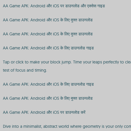
AA Game APK: Android और iOS पर डाउनलोड और एक्सेस गाइड
AA Game APK: Android और iOS के लिए मुफ्त डाउनलोड
AA Game APK: Android और iOS के लिए मुफ्त डाउनलोड
AA Game APK: Android और iOS के लिए डाउनलोड गाइड
Tap or click to make your block jump. Time your leaps perfectly to cle
test of focus and timing.
AA Game APK: Android और iOS के लिए डाउनलोड गाइड
AA Game APK: Android और iOS के लिए मुफ्त डाउनलोड
AA Game APK: Android और iOS पर डाउनलोड करें
Dive into a minimalist, abstract world where geometry is your only co