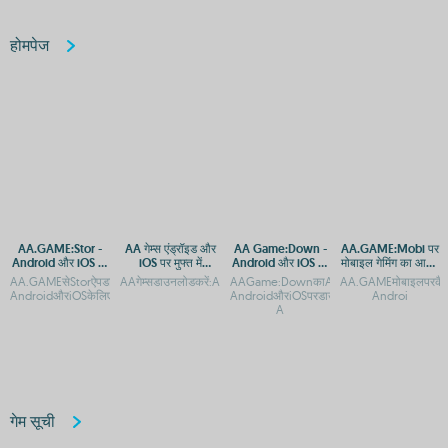
होमपेज
AA.GAME:Stor -
AA गेम्स एंड्रॉइड और
AA Game:Down -
AA.GAME:Mobi पर
Android और iOS पर
iOS पर मुफ्त में
Android और iOS पर
मोबाइल गेमिंग का आनंद
मुफ्त गेम्स डाउनलोड
डाउनलोड करने के लिए
डाउनलोड और एक्सेस
लें - Android और
AA.GAMEसेStorऐपडाउनलोडकरें:AndroidऔरiOSकेलिएगाइडAA.GAME:Stor-
AAगेम्सडाउनलोडकरें:AndroidऔरiOSपरमुफ्तगेमिंगकाआनंदAAगेम्सएंड्रॉइडऔ
AAGame:DownकाAndroidऔरiOSऐपडाउनलो
AA.GAMEमोबाइलपरकैसे
करें
उपलब्ध हैं
गाइड
iOS डाउनलोड गाइड
AndroidऔरiOSकेलिएमुफ्तऐपडाउ
AndroidऔरiOSपरडाउनलोडकरेंAAGame:Do
Androi
A
गेम सूची