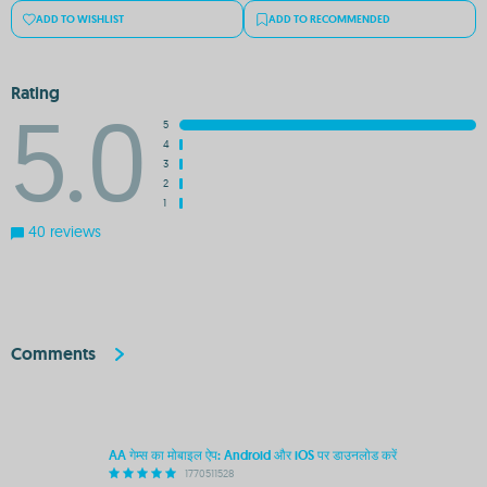
ADD TO WISHLIST
ADD TO RECOMMENDED
Rating
5.0
5
4
3
2
1
40 reviews
Comments
AA गेम्स का मोबाइल ऐप: Android और iOS पर डाउनलोड करें
1770511528