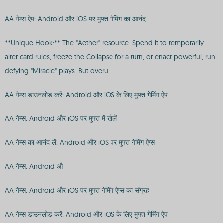
AA गेम्स ऐप: Android और iOS पर मुफ्त गेमिंग का आनंद
**Unique Hook:** The "Aether" resource. Spend it to temporarily
alter card rules, freeze the Collapse for a turn, or enact powerful, run-
defying "Miracle" plays. But overu
AA गेम्स डाउनलोड करें: Android और iOS के लिए मुफ्त गेमिंग ऐप
AA गेम्स: Android और iOS पर मुफ्त में खेलें
AA गेम्स का आनंद लें: Android और iOS पर मुफ्त गेमिंग ऐप्स
AA गेम्स: Android औ
AA गेम्स: Android और iOS पर मुफ्त गेमिंग ऐप्स का संग्रह
AA गेम्स डाउनलोड करें: Android और iOS के लिए मुफ्त गेमिंग ऐप