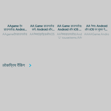
AAgame ऐप
AA Game डाउनलोड
AA Game डाउनलोड:
AA गेम्स: Android
डाउनलोड: Android
करें: Android और
Android और iOS के
और iOS पर मुफ्त गेमिंग
और iOS प्लेटफ़ॉर्म पर
iOS पर मुफ्त गेमिंग एप
लिए मुफ्त गेमिंग एप
का आनंद
AAgameऐपडाउनलोड:AndroidऔरiOSप्लेटफ़ॉर्मपरगेमिंगएक्सेसAAgameऐपडाउनलोड:AndroidऔरiO
AAगेम्सएंड्रॉइडऔरiOSपरमुफ्तमेंडाउनलोडकरनेकेलिएAAGameडाउनलोडकरें
AAगेम्सडाउनलोड:AndroidऔरiOSकेलिएमुफ्तगेमिं
AAAAGame:Androidऔरi
गेमिंग एक्सेस
`U`touseitems.AAGameकैसेडाउनलोडकरें:A
लोकप्रिय रैंकिंग