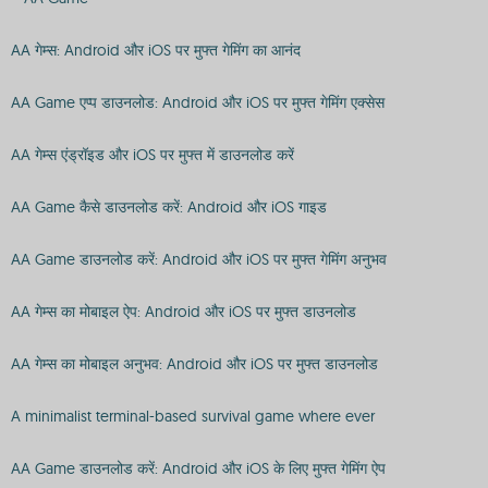
AA गेम्स: Android और iOS पर मुफ्त गेमिंग का आनंद
AA Game एप्प डाउनलोड: Android और iOS पर मुफ्त गेमिंग एक्सेस
AA गेम्स एंड्रॉइड और iOS पर मुफ्त में डाउनलोड करें
AA Game कैसे डाउनलोड करें: Android और iOS गाइड
AA Game डाउनलोड करें: Android और iOS पर मुफ्त गेमिंग अनुभव
AA गेम्स का मोबाइल ऐप: Android और iOS पर मुफ्त डाउनलोड
AA गेम्स का मोबाइल अनुभव: Android और iOS पर मुफ्त डाउनलोड
A minimalist terminal-based survival game where ever
AA Game डाउनलोड करें: Android और iOS के लिए मुफ्त गेमिंग ऐप