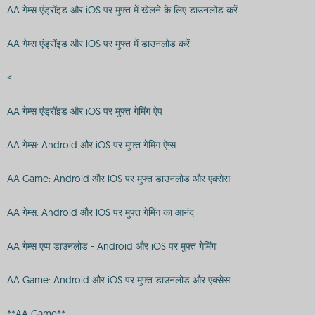
AA गेम्स एंड्रॉइड और iOS पर मुफ्त में खेलने के लिए डाउनलोड करें
AA गेम्स एंड्रॉइड और iOS पर मुफ्त में डाउनलोड करें
<
AA गेम्स एंड्रॉइड और iOS पर मुफ्त गेमिंग ऐप
AA गेम्स: Android और iOS पर मुफ्त गेमिंग ऐप्स
AA Game: Android और iOS पर मुफ्त डाउनलोड और एक्सेस
AA गेम्स: Android और iOS पर मुफ्त गेमिंग का आनंद
AA गेम्स एप्प डाउनलोड - Android और iOS पर मुफ्त गेमिंग
AA Game: Android और iOS पर मुफ्त डाउनलोड और एक्सेस
**AA Game**