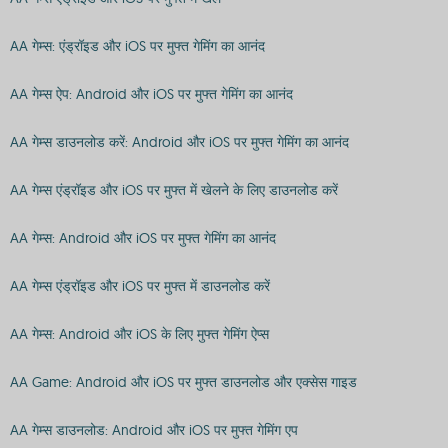
AA गेम्स: एंड्रॉइड और iOS पर मुफ्त गेमिंग का आनंद
AA गेम्स ऐप: Android और iOS पर मुफ्त गेमिंग का आनंद
AA गेम्स डाउनलोड करें: Android और iOS पर मुफ्त गेमिंग का आनंद
AA गेम्स एंड्रॉइड और iOS पर मुफ्त में खेलने के लिए डाउनलोड करें
AA गेम्स: Android और iOS पर मुफ्त गेमिंग का आनंद
AA गेम्स एंड्रॉइड और iOS पर मुफ्त में डाउनलोड करें
AA गेम्स: Android और iOS के लिए मुफ्त गेमिंग ऐप्स
AA Game: Android और iOS पर मुफ्त डाउनलोड और एक्सेस गाइड
AA गेम्स डाउनलोड: Android और iOS पर मुफ्त गेमिंग एप