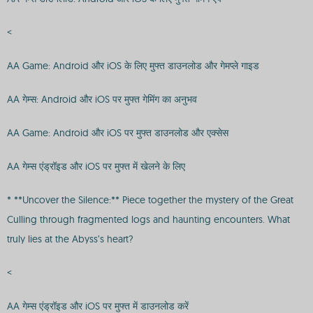
<
AA Game: Android और iOS के लिए मुफ्त डाउनलोड और गेमप्ले गाइड
AA गेम्स: Android और iOS पर मुफ्त गेमिंग का अनुभव
AA Game: Android और iOS पर मुफ्त डाउनलोड और एक्सेस
AA गेम्स एंड्रॉइड और iOS पर मुफ्त में खेलने के लिए
* **Uncover the Silence:** Piece together the mystery of the Great
Culling through fragmented logs and haunting encounters. What
truly lies at the Abyss’s heart?
<
AA गेम्स एंड्रॉइड और iOS पर मुफ्त में डाउनलोड करें