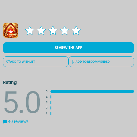
REVIEW THE APP
ADD TO WISHLIST
ADD TO RECOMMENDED
Rating
5.0
5
4
3
2
1
40 reviews