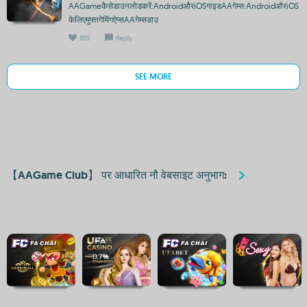
AAGameकैसेडाउनलोडकरें:AndroidऔरiOSगाइडAAगेम्स:AndroidऔरiOS
केलिएमुफ्तगेमिंगऐप्सAAगेम्सडाउ
655
Reply
SEE MORE
【AAGame Club】 पर आधारित नौ वेबसाइट अनुभाग: