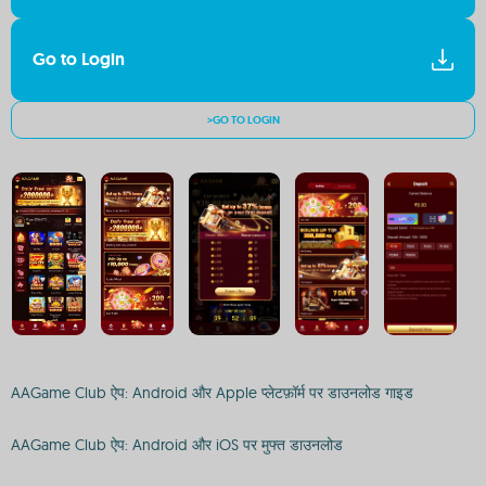
Go to Login
>GO TO LOGIN
AAGame Club ऐप: Android और Apple प्लेटफ़ॉर्म पर डाउनलोड गाइड
AAGame Club ऐप: Android और iOS पर मुफ्त डाउनलोड