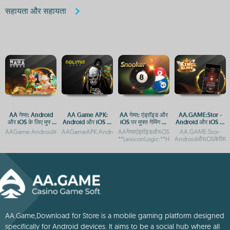
सहायता और सहायता
AA गेम्स: Android
AA Game APK:
AA गेम्स: एंड्रॉइड और
AA.GAME:Stor -
और iOS के लिए मुफ्त
Android और iOS पर
iOS पर मुफ्त गेमिंग का
Android और iOS पर
गेमिंग ऐप
डाउनलोड करें
आनंद
मुफ्त में डाउनलोड करें
AAGame:AndroidऔरiOSपरमुफ्तडाउनलोडऔरएक्सेसAAGameडाउनलोडकरें:AndroidऔरiOSपरमुफ
AAGameAPK:AndroidऔरiOSपरडाउनलोडकरेंAAGameAPK:Android
AAगेम्सएंड्रॉइडऔरiOSपरमुफ्तमेंडाउनलोडकरें-
AA.GAME:Stor-
**LexiconLogic:**Hiddenwordsinyouract
AndroidऔरiOSकेलिएमु
AA.Game,Download for Store is a mobile gaming platform designed
specifically for Android devices. It aims to be a social hub where all