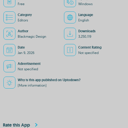
Free
Windows
Category
Language
Editors
English
Author
Downloads
Blackmagic Design
3,250,119
Date
Content Rating
Jan 9, 2026
Not specified
Advertisement
Not specified
Why is this app published on Uptodown?
(More information)
Rate this App