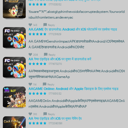
1771133052
Youare**A**,alostglyphinthevoidofacorruptedsystem.Yourworld
isbuiltfromletters,andeveryac
143
Reply
AA.GAME ऐप डाउनलोड: Android और iOS प्लेटफ़ॉर्म पर एक्सेस गाइड
1771231629
AA.GAMEपरGenshinImpactAPKडाउनलोडऔरAndroid/iOSगेमएक्सेसA
A.GAMEऐपडाउनलोड:AndroidऔरiOSप्लेट
208
Reply
AA गेम्स एंड्रॉइड और iOS पर मुफ्त में डाउनलोड करें
1771673270
AAगेम्सकामोबाइलअनुभव:AndroidऔरiOSपरगेमिंगAAगेम्स:AndroidऔरiOSप
रमुफ्तगेमिंगकाआनंदAAGameAp
114
Reply
AAGAME Online: Android और Apple डिवाइस के लिए एक्सेस गाइड
1771931032
AAGAMEOnlin:AndroidऔरAppleकेलिएAPPएक्सेसगाइडAAGAMEOnli
nएक्सेस:AndroidऔरAppleकेलिएAPPऔरAP
310
Reply
AA गेम्स एंड्रॉइड और iOS पर मुफ्त गेमिंग ऐप
1772080581