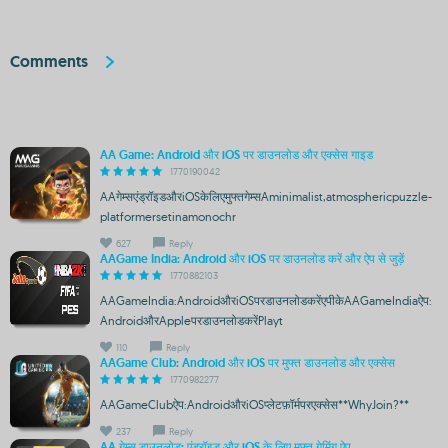
Comments
AA Game: Android और iOS पर डाउनलोड और एक्सेस गाइड
1770190042
AAगेम्सएंड्रॉइडऔरiOSकेलिएमुफ्तगेम्सAminimalist,atmosphericpuzzle-
platformersetinamonochr
627
Reply
AAGame India: Android और iOS पर डाउनलोड करें और ऐप से जुड़ें
1770882103
AAGameIndia:AndroidऔरiOSपरडाउनलोडकरेंएपीकेAAGameIndiaऐप:
AndroidऔरAppleपरडाउनलोडकरेंPlayt
110
Reply
AAGame Club: Android और iOS पर मुफ्त डाउनलोड और एक्सेस
1770982277
AAGameClubऐप:AndroidऔरiOSप्लेटफ़ॉर्मपरएक्सेस**WhyJoin?**
237
Reply
AA गेम्स डाउनलोड: एंड्रॉइड और iOS के लिए मुफ्त गेमिंग ऐप