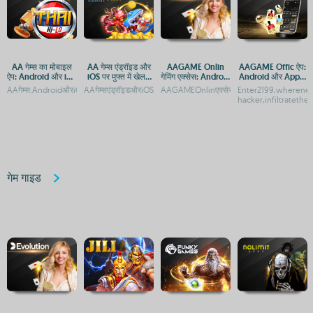
AA गेम्स का मोबाइल
AA गेम्स एंड्रॉइड और
AAGAME Onlin
AAGAME Offic ऐप:
ऐप: Android और iOS
iOS पर मुफ्त में खेलने
गेमिंग एक्सेस: Android
Android और Apple
पर मुफ्त डाउनलोड
के लिए डाउनलोड करें
और iOS के लिए APP
पर डाउनलोड करें
AAगेम्स:AndroidऔरiOSपरमुफ्तगेमिंगएप्सAAगेम्सडाउनलोड:AndroidऔरiOSकेलिएमुफ्तगेमिंगऐपAAगेम
AAगेम्सएंड्रॉइडऔरiOSपरमुफ्तमेंडाउनलोडकरेंAAGameApp:AndAAगेम्सएंड्
AAGAMEOnlinएक्सेस:AndroidऔरAppleकेल
Enter2199,whereneo
और APK
hacker,infiltrateth
गेम गाइड