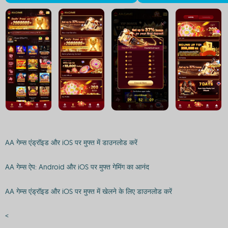
AA गेम्स एंड्रॉइड और iOS पर मुफ्त में डाउनलोड करें
AA गेम्स ऐप: Android और iOS पर मुफ्त गेमिंग का आनंद
AA गेम्स एंड्रॉइड और iOS पर मुफ्त में खेलने के लिए डाउनलोड करें
<