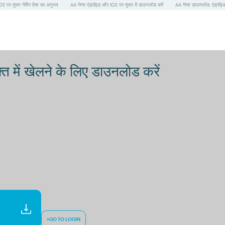
 पर मुफ्त गेमिंग ऐप्स का अनुभव
AA गेम्स एंड्रॉइड और IOS पर मुफ्त में डाउनलोड करें
AA गेम्स डाउनलोड: एंड्रॉइड
्त में खेलने के लिए डाउनलोड करें
>GO TO LOGIN