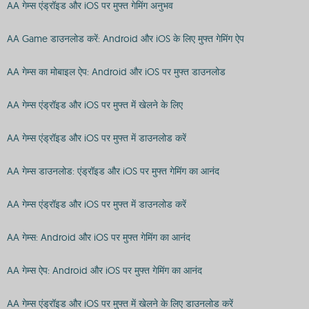
AA गेम्स एंड्रॉइड और iOS पर मुफ्त गेमिंग अनुभव
AA Game डाउनलोड करें: Android और iOS के लिए मुफ्त गेमिंग ऐप
AA गेम्स का मोबाइल ऐप: Android और iOS पर मुफ्त डाउनलोड
AA गेम्स एंड्रॉइड और iOS पर मुफ्त में खेलने के लिए
AA गेम्स एंड्रॉइड और iOS पर मुफ्त में डाउनलोड करें
AA गेम्स डाउनलोड: एंड्रॉइड और iOS पर मुफ्त गेमिंग का आनंद
AA गेम्स एंड्रॉइड और iOS पर मुफ्त में डाउनलोड करें
AA गेम्स: Android और iOS पर मुफ्त गेमिंग का आनंद
AA गेम्स ऐप: Android और iOS पर मुफ्त गेमिंग का आनंद
AA गेम्स एंड्रॉइड और iOS पर मुफ्त में खेलने के लिए डाउनलोड करें