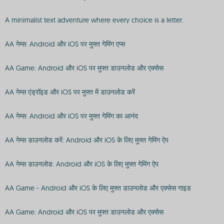
A minimalist text adventure where every choice is a letter.
AA गेम्स: Android और iOS पर मुफ्त गेमिंग एप्स
AA Game: Android और iOS पर मुफ्त डाउनलोड और एक्सेस
AA गेम्स एंड्रॉइड और iOS पर मुफ्त में डाउनलोड करें
AA गेम्स: Android और iOS पर मुफ्त गेमिंग का आनंद
AA गेम्स डाउनलोड करें: Android और iOS के लिए मुफ्त गेमिंग ऐप
AA गेम्स डाउनलोड: Android और iOS के लिए मुफ्त गेमिंग ऐप
AA Game - Android और iOS के लिए मुफ्त डाउनलोड और एक्सेस गाइड
AA Game: Android और iOS पर मुफ्त डाउनलोड और एक्सेस