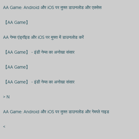
AA Game: Android और iOS पर मुफ्त डाउनलोड और एक्सेस
【AA Game】
AA गेम्स एंड्रॉइड और iOS पर मुफ्त में डाउनलोड करें
【AA Game】 - इंडी गेम्स का अनोखा संसार
【AA Game】
【AA Game】 - इंडी गेम्स का अनोखा संसार
> N
AA Game: Android और iOS पर मुफ्त डाउनलोड और गेमप्ले गाइड
<