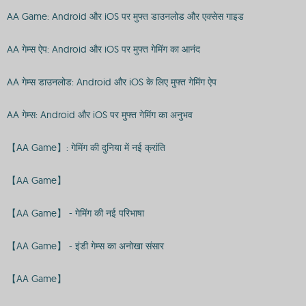
AA Game: Android और iOS पर मुफ्त डाउनलोड और एक्सेस गाइड
AA गेम्स ऐप: Android और iOS पर मुफ्त गेमिंग का आनंद
AA गेम्स डाउनलोड: Android और iOS के लिए मुफ्त गेमिंग ऐप
AA गेम्स: Android और iOS पर मुफ्त गेमिंग का अनुभव
【AA Game】: गेमिंग की दुनिया में नई क्रांति
【AA Game】
【AA Game】 - गेमिंग की नई परिभाषा
【AA Game】 - इंडी गेम्स का अनोखा संसार
【AA Game】