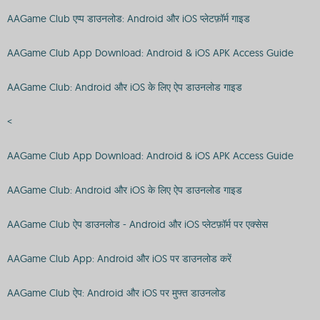
AAGame Club एप्प डाउनलोड: Android और iOS प्लेटफ़ॉर्म गाइड
AAGame Club App Download: Android & iOS APK Access Guide
AAGame Club: Android और iOS के लिए ऐप डाउनलोड गाइड
<
AAGame Club App Download: Android & iOS APK Access Guide
AAGame Club: Android और iOS के लिए ऐप डाउनलोड गाइड
AAGame Club ऐप डाउनलोड - Android और iOS प्लेटफ़ॉर्म पर एक्सेस
AAGame Club App: Android और iOS पर डाउनलोड करें
AAGame Club ऐप: Android और iOS पर मुफ्त डाउनलोड