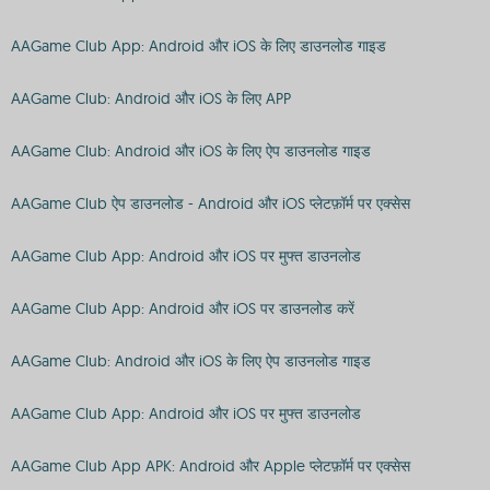
AAGame Club App: Android और iOS के लिए डाउनलोड गाइड
AAGame Club: Android और iOS के लिए APP
AAGame Club: Android और iOS के लिए ऐप डाउनलोड गाइड
AAGame Club ऐप डाउनलोड - Android और iOS प्लेटफ़ॉर्म पर एक्सेस
AAGame Club App: Android और iOS पर मुफ्त डाउनलोड
AAGame Club App: Android और iOS पर डाउनलोड करें
AAGame Club: Android और iOS के लिए ऐप डाउनलोड गाइड
AAGame Club App: Android और iOS पर मुफ्त डाउनलोड
AAGame Club App APK: Android और Apple प्लेटफ़ॉर्म पर एक्सेस