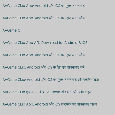
AAGame Club App: Android और iOS पर मुफ्त डाउनलोड
AAGame Club App: Android और iOS पर मुफ्त डाउनलोड
AAGame C
AAGame Club App APK Download for Android & iOS
AAGame Club App: Android और iOS पर मुफ्त डाउनलोड
AAGame Club: Android और iOS के लिए ऐप डाउनलोड करें
AAGame Club: Android और iOS पर मुफ्त डाउनलोड और एक्सेस गाइड
AAGame Club एप्प डाउनलोड - Android और iOS प्लेटफ़ॉर्म गाइड
AAGame Club App: Android और iOS प्लेटफ़ॉर्म पर डाउनलोड गाइड