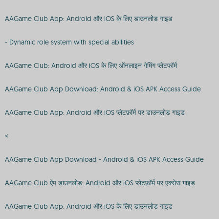
AAGame Club App: Android और iOS के लिए डाउनलोड गाइड
- Dynamic role system with special abilities
AAGame Club: Android और iOS के लिए ऑनलाइन गेमिंग प्लेटफॉर्म
AAGame Club App Download: Android & iOS APK Access Guide
AAGame Club App: Android और iOS प्लेटफ़ॉर्म पर डाउनलोड गाइड
<
AAGame Club App Download - Android & iOS APK Access Guide
AAGame Club ऐप डाउनलोड: Android और iOS प्लेटफ़ॉर्म पर एक्सेस गाइड
AAGame Club App: Android और iOS के लिए डाउनलोड गाइड