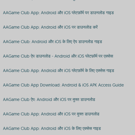
AAGame Club App: Android और iOS प्लेटफ़ॉर्म पर डाउनलोड गाइड
AAGame Club App: Android और iOS पर डाउनलोड करें
AAGame Club: Android और iOS के लिए ऐप डाउनलोड गाइड
AAGame Club ऐप डाउनलोड - Android और iOS प्लेटफ़ॉर्म पर एक्सेस
AAGame Club App: Android और iOS प्लेटफ़ॉर्म के लिए एक्सेस गाइड
AAGame Club App Download: Android & iOS APK Access Guide
AAGame Club ऐप: Android और iOS पर मुफ्त डाउनलोड
AAGame Club App: Android और iOS पर मुफ्त डाउनलोड
AAGame Club App: Android और iOS के लिए एक्सेस गाइड