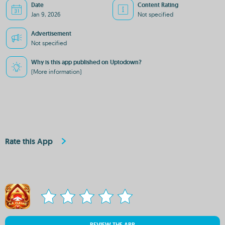
Date
Content Rating
Jan 9, 2026
Not specified
Advertisement
Not specified
Why is this app published on Uptodown?
(More information)
Rate this App