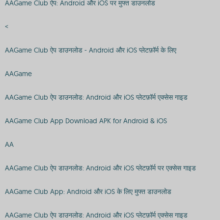
AAGame Club ऐप: Android और iOS पर मुफ्त डाउनलोड
<
AAGame Club ऐप डाउनलोड - Android और iOS प्लेटफ़ॉर्म के लिए
AAGame
AAGame Club ऐप डाउनलोड: Android और iOS प्लेटफ़ॉर्म एक्सेस गाइड
AAGame Club App Download APK for Android & iOS
AA
AAGame Club ऐप डाउनलोड: Android और iOS प्लेटफ़ॉर्म पर एक्सेस गाइड
AAGame Club App: Android और iOS के लिए मुफ्त डाउनलोड
AAGame Club ऐप डाउनलोड: Android और iOS प्लेटफ़ॉर्म एक्सेस गाइड