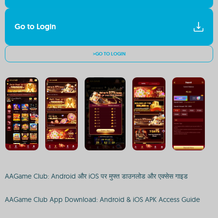
Go to Login
>GO TO LOGIN
AAGame Club: Android और iOS पर मुफ्त डाउनलोड और एक्सेस गाइड
AAGame Club App Download: Android & iOS APK Access Guide