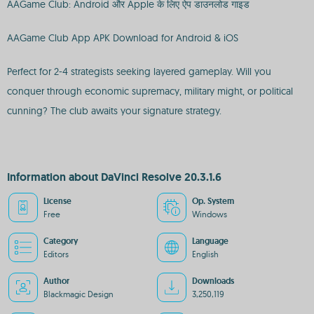
AAGame Club: Android और Apple के लिए ऐप डाउनलोड गाइड
AAGame Club App APK Download for Android & iOS
Perfect for 2-4 strategists seeking layered gameplay. Will you
conquer through economic supremacy, military might, or political
cunning? The club awaits your signature strategy.
Information about DaVinci Resolve 20.3.1.6
License
Op. System
Free
Windows
Category
Language
Editors
English
Author
Downloads
Blackmagic Design
3,250,119