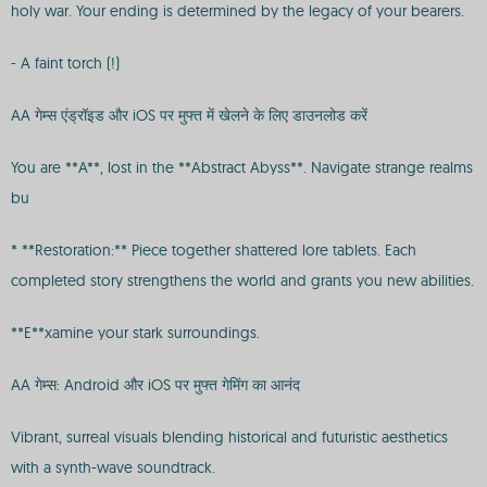
holy war. Your ending is determined by the legacy of your bearers.
- A faint torch (!)
AA गेम्स एंड्रॉइड और iOS पर मुफ्त में खेलने के लिए डाउनलोड करें
You are **A**, lost in the **Abstract Abyss**. Navigate strange realms
bu
* **Restoration:** Piece together shattered lore tablets. Each
completed story strengthens the world and grants you new abilities.
**E**xamine your stark surroundings.
AA गेम्स: Android और iOS पर मुफ्त गेमिंग का आनंद
Vibrant, surreal visuals blending historical and futuristic aesthetics
with a synth-wave soundtrack.