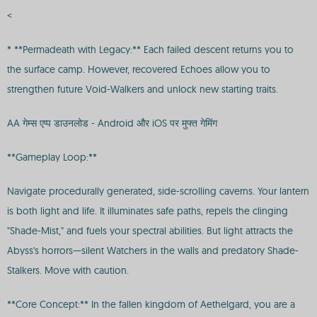
<
* **Permadeath with Legacy:** Each failed descent returns you to
the surface camp. However, recovered Echoes allow you to
strengthen future Void-Walkers and unlock new starting traits.
AA गेम्स एप्प डाउनलोड - Android और iOS पर मुफ्त गेमिंग
**Gameplay Loop:**
Navigate procedurally generated, side-scrolling caverns. Your lantern
is both light and life. It illuminates safe paths, repels the clinging
"Shade-Mist," and fuels your spectral abilities. But light attracts the
Abyss's horrors—silent Watchers in the walls and predatory Shade-
Stalkers. Move with caution.
**Core Concept:** In the fallen kingdom of Aethelgard, you are a