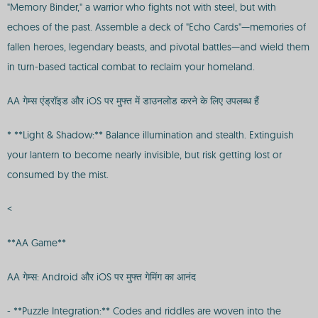
"Memory Binder," a warrior who fights not with steel, but with
echoes of the past. Assemble a deck of "Echo Cards"—memories of
fallen heroes, legendary beasts, and pivotal battles—and wield them
in turn-based tactical combat to reclaim your homeland.
AA गेम्स एंड्रॉइड और iOS पर मुफ्त में डाउनलोड करने के लिए उपलब्ध हैं
* **Light & Shadow:** Balance illumination and stealth. Extinguish
your lantern to become nearly invisible, but risk getting lost or
consumed by the mist.
<
**AA Game**
AA गेम्स: Android और iOS पर मुफ्त गेमिंग का आनंद
- **Puzzle Integration:** Codes and riddles are woven into the