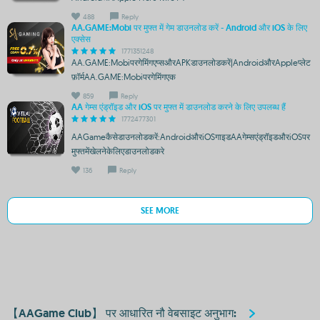
488
Reply
AA.GAME:Mobi पर मुफ्त में गेम डाउनलोड करें - Android और iOS के लिए
एक्सेस
1771351248
AA.GAME:Mobiपरगेमिंगएप्सऔरAPKडाउनलोडकरें|AndroidऔरAppleप्लेट
फ़ॉर्मAA.GAME:Mobiपरगेमिंगएक
859
Reply
AA गेम्स एंड्रॉइड और iOS पर मुफ्त में डाउनलोड करने के लिए उपलब्ध हैं
1772477301
AAGameकैसेडाउनलोडकरें:AndroidऔरiOSगाइडAAगेम्सएंड्रॉइडऔरiOSपर
मुफ्तमेंखेलनेकेलिएडाउनलोडकरे
136
Reply
SEE MORE
【AAGame Club】 पर आधारित नौ वेबसाइट अनुभाग: