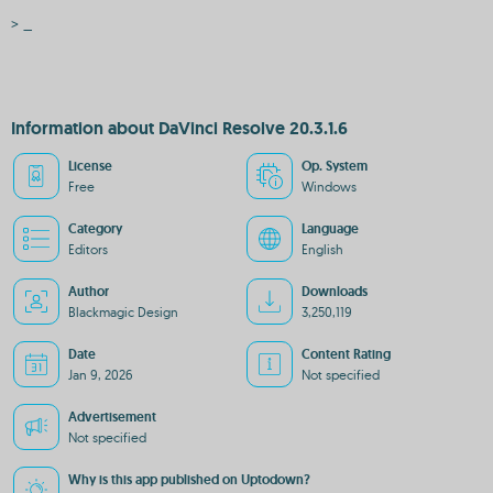
> _
Information about DaVinci Resolve 20.3.1.6
License
Op. System
Free
Windows
Category
Language
Editors
English
Author
Downloads
Blackmagic Design
3,250,119
Date
Content Rating
Jan 9, 2026
Not specified
Advertisement
Not specified
Why is this app published on Uptodown?