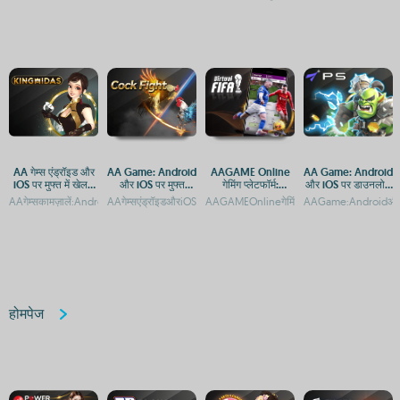
AA गेम्स एंड्रॉइड और
AA Game: Android
AAGAME Online
AA Game: Android
iOS पर मुफ्त में खेलने
और iOS पर मुफ्त
गेमिंग प्लेटफॉर्म:
और iOS पर डाउनलोड
के लिए डाउनलोड करें
डाउनलोड और एक्सेस
Android और iOS पर
और प्ले गाइड
AAगेम्सकामज़ालें:AndroidऔरiOSपरबेस्टगेमिंगऐप्सAAGameकैसेडाउनलोडकरें:AndroidऔरiOSगाइ
AAगेम्सएंड्रॉइडऔरiOSपरमुफ्तमेंडाउनलोडकरेंAAगेम्सएंड्रॉइडऔरiOSपरमुफ्तगेम
AAGAMEOnlineगेमिंगप्लेटफॉर्म:Androidऔ
AAGame:Androidऔरi
गाइड
एक्सेस
होमपेज