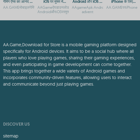
गेमिंग ऐप्स का आनंद लें -
iOS पर मुफ्त में
Android और iOS पर
iPhone के लिए
Android और iOS
डाउनलोड करें
गेमिंग ऐप्स का बेस्ट
Android ऐप्स कैसे
AA.GAMEमोबाइलगेमिंगप्लेटफॉर्म:AndroidऔरiOSपरएक्सेसगाइडAA.GAMEमोबाइलऐप:Android
AAGameऐपडाउनलोड-
AAgameApk:AndroidऔरiOSपरमुफ्तगेमडाउनलो
AA.GAMEपरiPhoneकेलि
डिवाइस के लिए
प्लेटफॉर्म
डाउनलोड करें
AndroidऔरiOSपरमुफ्तगेमिंगAAGameकैसेडाउनलोडकरें:AndroidऔरiOSग
advent
AA.Game,Download for Store is a mobile gaming platform designed
specifically for Android devices. It aims to be a social hub where all
players who love playing games, sharing their gaming experiences,
and even participating in game development can come together.
This app brings together a wide variety of Android games and
incorporates community-driven features, allowing users to interact
and communicate beyond just playing games.
DISCOVER US
sitemap