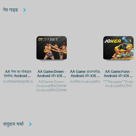
गेम गाइड
AA गेम्स का मोबाइल
AA Game:Down -
AA Game डाउनलोड:
AA Game:Funn -
ऐक्सेस: Android और
Android और iOS पर
Android और iOS के
Android और iOS पर
iOS पर डाउनलोड
डाउनलोड करने का
लिए मुफ्त गेमिंग ऐप
मज़ेदार गेमिंग अनुभव
AAगेम्सकामोबाइलऐप:AndroidऔरiOSपरमुफ्तडाउनलोडAAGame:AndroidऔरiOSकेलिएमुफ्तडाउनल
AAGame:Down-
AAगेम्स:AndroidऔरiOSपरमुफ्तगेमिंगकाआनंदAAग
***Navigate**float
गाइड
तरीका
AndroidऔरiOSपरडाउनलोडकरेंAAGame:Down-
AndroidऔरiOSपर
AndroidऔरiOSपरडाउनलोडकरेंAAGame:DownकाA
समुदाय चर्चा