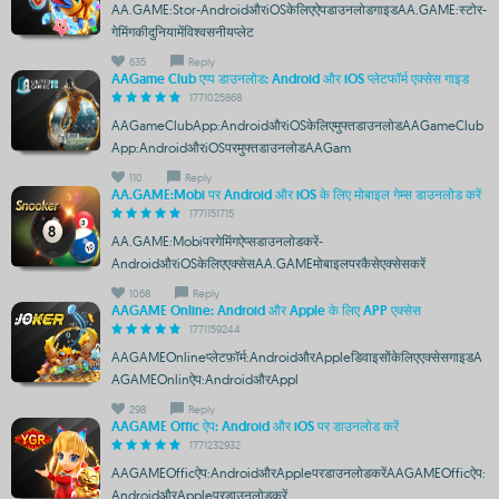
AA.GAME:Stor-AndroidऔरiOSकेलिएऐपडाउनलोडगाइडAA.GAME:स्टोर-
गेमिंगकीदुनियामेंविश्वसनीयप्लेट
635
Reply
AAGame Club एप्प डाउनलोड: Android और iOS प्लेटफॉर्म एक्सेस गाइड
1771025868
AAGameClubApp:AndroidऔरiOSकेलिएमुफ्तडाउनलोडAAGameClub
App:AndroidऔरiOSपरमुफ्तडाउनलोडAAGam
110
Reply
AA.GAME:Mobi पर Android और iOS के लिए मोबाइल गेम्स डाउनलोड करें
1771151715
AA.GAME:Mobiपरगेमिंगऐप्सडाउनलोडकरें-
AndroidऔरiOSकेलिएएक्सेसAA.GAMEमोबाइलपरकैसेएक्सेसकरें
1068
Reply
AAGAME Online: Android और Apple के लिए APP एक्सेस
1771159244
AAGAMEOnlineप्लेटफ़ॉर्म:AndroidऔरAppleडिवाइसोंकेलिएएक्सेसगाइडA
AGAMEOnlinऐप:AndroidऔरAppl
298
Reply
AAGAME Offic ऐप: Android और iOS पर डाउनलोड करें
1771232932
AAGAMEOfficऐप:AndroidऔरAppleपरडाउनलोडकरेंAAGAMEOfficऐप:
AndroidऔरAppleपरडाउनलोडकरें