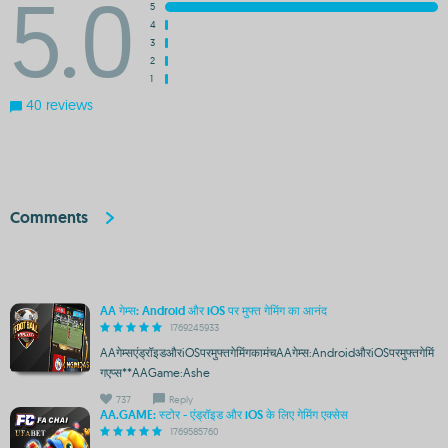
5.0
5
4
3
2
1
40 reviews
Comments
AA गेम्स: Android और iOS पर मुफ्त गेमिंग का आनंद
1769245933
AAगेम्सएंड्रॉइडऔरiOSपरमुफ्तगेमिंगकामंचAAगेम्स:AndroidऔरiOSपरमुफ्तगेमिं
गएप्स**AAGame:Ashe
737
Reply
AA.GAME: स्टोर - एंड्रॉइड और iOS के लिए गेमिंग एक्सेस
1769585760