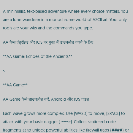
A minimalist, text-based adventure where every choice matters. You
are a lone wanderer in a monochrome world of ASCII art. Your only
tools are your wits and the commands you type.
AA गेम्स एंड्रॉइड और iOS पर मुफ्त में डाउनलोड करने के लिए
**AA Game: Echoes of the Ancients**
<
**AA Game**
AA Game कैसे डाउनलोड करें: Android और iOS गाइड
Each wave grows more complex. Use [WASD] to move, [SPACE] to
attack with your basic dagger (-===>). Collect scattered code
fragments ◎ to unlock powerful abilities like firewall traps {####} or