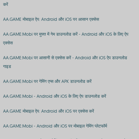
करें
AA.GAME मोबाइल ऐप: Android और iOS पर आसान एक्सेस
AA.GAME:Mobi पर मुफ्त में गेम डाउनलोड करें - Android और iOS के लिए ऐप
एक्सेस
AA.GAME:Mobi पर आसानी से एक्सेस करें - Android और iOS ऐप डाउनलोड
गाइड
AA.GAME:Mobi पर गेमिंग एप्स और APK डाउनलोड करें
AA.GAME:Mobi - Android और iOS के लिए ऐप डाउनलोड करें
AA.GAME मोबाइल ऐप: Android और iOS पर एक्सेस करें
AA.GAME:Mobi - Android और iOS पर मोबाइल गेमिंग प्लेटफॉर्म