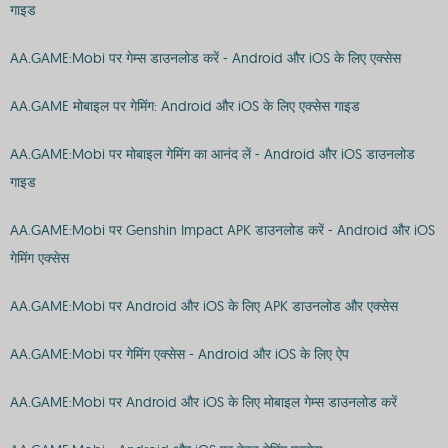
गाइड
AA.GAME:Mobi पर गेम्स डाउनलोड करें - Android और iOS के लिए एक्सेस
AA.GAME मोबाइल पर गेमिंग: Android और iOS के लिए एक्सेस गाइड
AA.GAME:Mobi पर मोबाइल गेमिंग का आनंद लें - Android और iOS डाउनलोड
गाइड
AA.GAME:Mobi पर Genshin Impact APK डाउनलोड करें - Android और iOS
गेमिंग एक्सेस
AA.GAME:Mobi पर Android और iOS के लिए APK डाउनलोड और एक्सेस
AA.GAME:Mobi पर गेमिंग एक्सेस - Android और iOS के लिए ऐप
AA.GAME:Mobi पर Android और iOS के लिए मोबाइल गेम्स डाउनलोड करें