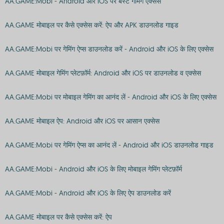
AA.GAME:Mobi - Android और iOS पर बेस्ट गेमिंग एक्सेस
AA.GAME मोबाइल पर कैसे एक्सेस करें: ऐप और APK डाउनलोड गाइड
AA.GAME:Mobi पर गेमिंग ऐप्स डाउनलोड करें - Android और iOS के लिए एक्सेस
AA.GAME मोबाइल गेमिंग प्लेटफ़ॉर्म: Android और iOS पर डाउनलोड व एक्सेस
AA.GAME:Mobi पर मोबाइल गेमिंग का आनंद लें - Android और iOS के लिए एक्सेस
AA.GAME मोबाइल ऐप: Android और iOS पर आसान एक्सेस
AA.GAME:Mobi पर गेमिंग ऐप्स का आनंद लें - Android और iOS डाउनलोड गाइड
AA.GAME:Mobi - Android और iOS के लिए मोबाइल गेमिंग प्लेटफ़ॉर्म
AA.GAME:Mobi - Android और iOS के लिए ऐप डाउनलोड करें
AA.GAME मोबाइल पर कैसे एक्सेस करें: ऐप