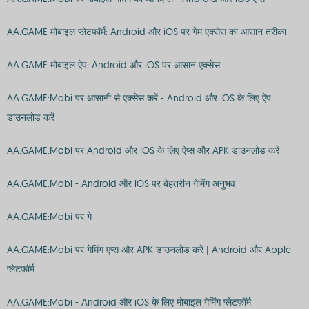
AA.GAME मोबाइल प्लेटफॉर्म: Android और iOS पर गेम एक्सेस का आसान तरीका
AA.GAME मोबाइल ऐप: Android और iOS पर आसान एक्सेस
AA.GAME:Mobi पर आसानी से एक्सेस करें - Android और iOS के लिए ऐप
डाउनलोड करें
AA.GAME:Mobi पर Android और iOS के लिए ऐप्स और APK डाउनलोड करें
AA.GAME:Mobi - Android और iOS पर बेहतरीन गेमिंग अनुभव
AA.GAME:Mobi पर गे
AA.GAME:Mobi पर गेमिंग एप्स और APK डाउनलोड करें | Android और Apple
प्लेटफ़ॉर्म
AA.GAME:Mobi - Android और iOS के लिए मोबाइल गेमिंग प्लेटफ़ॉर्म