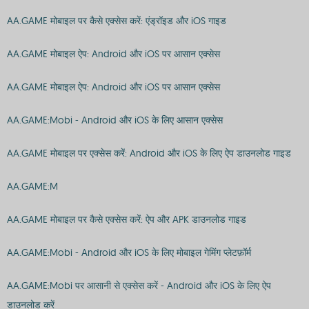
AA.GAME मोबाइल पर कैसे एक्सेस करें: एंड्रॉइड और iOS गाइड
AA.GAME मोबाइल ऐप: Android और iOS पर आसान एक्सेस
AA.GAME मोबाइल ऐप: Android और iOS पर आसान एक्सेस
AA.GAME:Mobi - Android और iOS के लिए आसान एक्सेस
AA.GAME मोबाइल पर एक्सेस करें: Android और iOS के लिए ऐप डाउनलोड गाइड
AA.GAME:M
AA.GAME मोबाइल पर कैसे एक्सेस करें: ऐप और APK डाउनलोड गाइड
AA.GAME:Mobi - Android और iOS के लिए मोबाइल गेमिंग प्लेटफ़ॉर्म
AA.GAME:Mobi पर आसानी से एक्सेस करें - Android और iOS के लिए ऐप
डाउनलोड करें