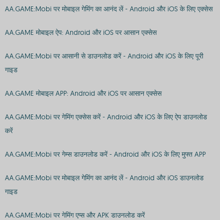
AA.GAME:Mobi पर मोबाइल गेमिंग का आनंद लें - Android और iOS के लिए एक्सेस
AA.GAME मोबाइल ऐप: Android और iOS पर आसान एक्सेस
AA.GAME:Mobi पर आसानी से डाउनलोड करें - Android और iOS के लिए पूरी
गाइड
AA.GAME मोबाइल APP: Android और iOS पर आसान एक्सेस
AA.GAME:Mobi पर गेमिंग एक्सेस करें - Android और iOS के लिए ऐप डाउनलोड
करें
AA.GAME:Mobi पर गेम्स डाउनलोड करें - Android और iOS के लिए मुफ्त APP
AA.GAME:Mobi पर मोबाइल गेमिंग का आनंद लें - Android और iOS डाउनलोड
गाइड
AA.GAME:Mobi पर गेमिंग एप्स और APK डाउनलोड करें