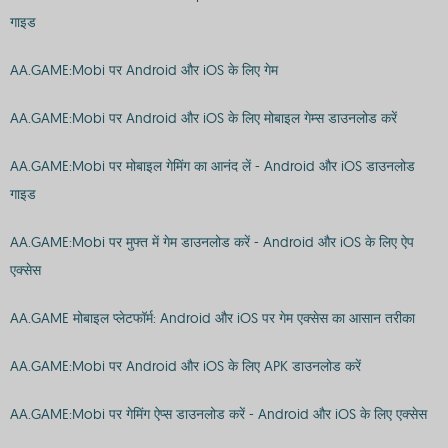
गाइड
AA.GAME:Mobi पर Android और iOS के लिए गेम
AA.GAME:Mobi पर Android और iOS के लिए मोबाइल गेम्स डाउनलोड करें
AA.GAME:Mobi पर मोबाइल गेमिंग का आनंद लें - Android और iOS डाउनलोड
गाइड
AA.GAME:Mobi पर मुफ्त में गेम डाउनलोड करें - Android और iOS के लिए ऐप
एक्सेस
AA.GAME मोबाइल प्लेटफॉर्म: Android और iOS पर गेम एक्सेस का आसान तरीका
AA.GAME:Mobi पर Android और iOS के लिए APK डाउनलोड करें
AA.GAME:Mobi पर गेमिंग ऐप्स डाउनलोड करें - Android और iOS के लिए एक्सेस