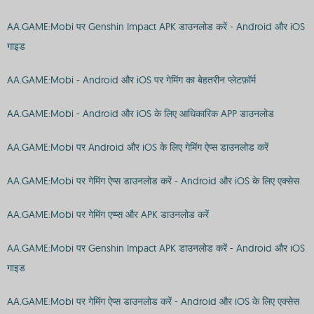
AA.GAME:Mobi पर Genshin Impact APK डाउनलोड करें - Android और iOS
गाइड
AA.GAME:Mobi - Android और iOS पर गेमिंग का बेहतरीन प्लेटफ़ॉर्म
AA.GAME:Mobi - Android और iOS के लिए आधिकारिक APP डाउनलोड
AA.GAME:Mobi पर Android और iOS के लिए गेमिंग ऐप्स डाउनलोड करें
AA.GAME:Mobi पर गेमिंग ऐप्स डाउनलोड करें - Android और iOS के लिए एक्सेस
AA.GAME:Mobi पर गेमिंग एप्प्स और APK डाउनलोड करें
AA.GAME:Mobi पर Genshin Impact APK डाउनलोड करें - Android और iOS
गाइड
AA.GAME:Mobi पर गेमिंग ऐप्स डाउनलोड करें - Android और iOS के लिए एक्सेस