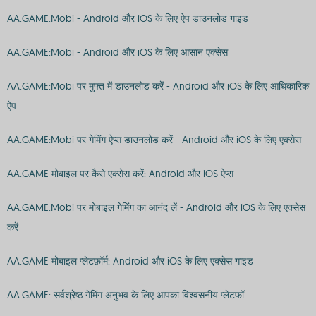
AA.GAME:Mobi - Android और iOS के लिए ऐप डाउनलोड गाइड
AA.GAME:Mobi - Android और iOS के लिए आसान एक्सेस
AA.GAME:Mobi पर मुफ्त में डाउनलोड करें - Android और iOS के लिए आधिकारिक
ऐप
AA.GAME:Mobi पर गेमिंग ऐप्स डाउनलोड करें - Android और iOS के लिए एक्सेस
AA.GAME मोबाइल पर कैसे एक्सेस करें: Android और iOS ऐप्स
AA.GAME:Mobi पर मोबाइल गेमिंग का आनंद लें - Android और iOS के लिए एक्सेस
करें
AA.GAME मोबाइल प्लेटफ़ॉर्म: Android और iOS के लिए एक्सेस गाइड
AA.GAME: सर्वश्रेष्ठ गेमिंग अनुभव के लिए आपका विश्वसनीय प्लेटफॉ