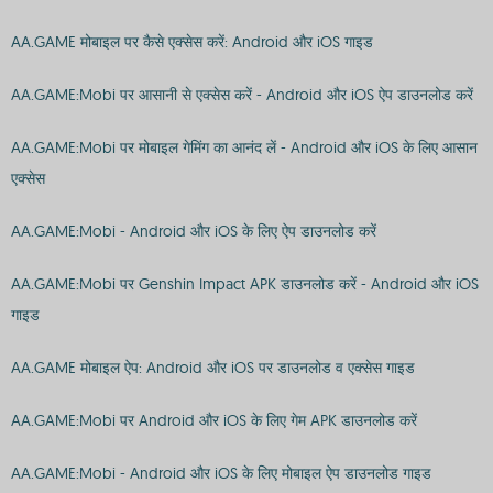
AA.GAME मोबाइल पर कैसे एक्सेस करें: Android और iOS गाइड
AA.GAME:Mobi पर आसानी से एक्सेस करें - Android और iOS ऐप डाउनलोड करें
AA.GAME:Mobi पर मोबाइल गेमिंग का आनंद लें - Android और iOS के लिए आसान
एक्सेस
AA.GAME:Mobi - Android और iOS के लिए ऐप डाउनलोड करें
AA.GAME:Mobi पर Genshin Impact APK डाउनलोड करें - Android और iOS
गाइड
AA.GAME मोबाइल ऐप: Android और iOS पर डाउनलोड व एक्सेस गाइड
AA.GAME:Mobi पर Android और iOS के लिए गेम APK डाउनलोड करें
AA.GAME:Mobi - Android और iOS के लिए मोबाइल ऐप डाउनलोड गाइड