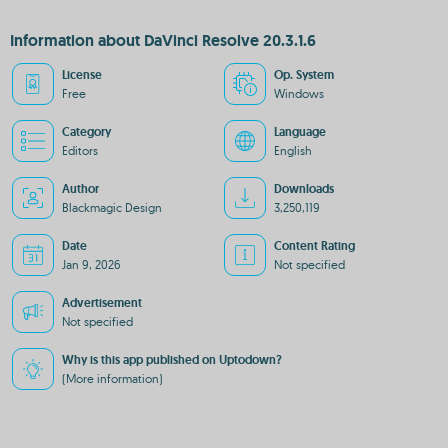
Information about DaVinci Resolve 20.3.1.6
License
Op. System
Free
Windows
Category
Language
Editors
English
Author
Downloads
Blackmagic Design
3,250,119
Date
Content Rating
Jan 9, 2026
Not specified
Advertisement
Not specified
Why is this app published on Uptodown?
(More information)