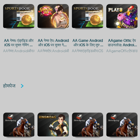
AA गेम्स: एंड्रॉइड और
AA गेम्स ऐप: Android
AA Game Android
AAgame Offic ऐप
iOS पर मुफ्त गेमिंग का
और iOS पर मुफ्त गेमिंग
और iOS के लिए मुफ्त
डाउनलोड: Android
आनंद
का आनंद
डाउनलोड
और iOS प्लेटफ़ॉर्म पर
AAगेम्स:AndroidऔरiOSपरमुफ्तगेमिंगकाआनंदAAगेम्स:AndroidऔरiOSपरमुफ्तगेमिंगऐप्सकासंग्रहAAग
AAगेम्सऐप:AndroidऔरiOSपरमुफ्तगेमिंगकाआनंदAAगेम्स:AndroidऔरiOSप
AAगेम्सएंड्रॉइडऔरiOSपरमुफ्तगेमिंगऐप
AAgameOfficऐपडाउनलोड
एक्सेस
होमपेज