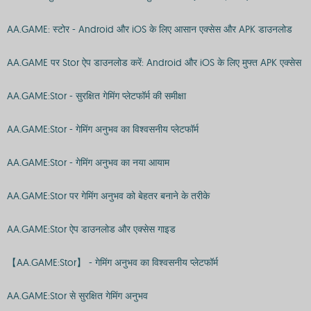
AA.GAME: स्टोर - Android और iOS के लिए आसान एक्सेस और APK डाउनलोड
AA.GAME पर Stor ऐप डाउनलोड करें: Android और iOS के लिए मुफ्त APK एक्सेस
AA.GAME:Stor - सुरक्षित गेमिंग प्लेटफॉर्म की समीक्षा
AA.GAME:Stor - गेमिंग अनुभव का विश्वसनीय प्लेटफॉर्म
AA.GAME:Stor - गेमिंग अनुभव का नया आयाम
AA.GAME:Stor पर गेमिंग अनुभव को बेहतर बनाने के तरीके
AA.GAME:Stor ऐप डाउनलोड और एक्सेस गाइड
【AA.GAME:Stor】 - गेमिंग अनुभव का विश्वसनीय प्लेटफॉर्म
AA.GAME:Stor से सुरक्षित गेमिंग अनुभव