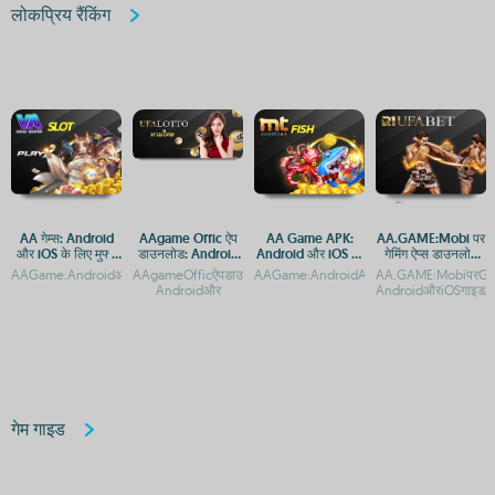
लोकप्रिय रैंकिंग
AA गेम्स: Android
AAgame Offic ऐप
AA Game APK:
AA.GAME:Mobi पर
और iOS के लिए मुफ्त
डाउनलोड: Android
Android और iOS पर
गेमिंग ऐप्स डाउनलोड
गेमिंग ऐप्स
और iOS प्लेटफ़ॉर्म पर
डाउनलोड करें
करें - Android और
AAGame:AndroidऔरiOSपरमुफ्तगेमिंगएप्सAAगेम्सएंड्रॉइडऔरiOSपरमुफ्तमेंखेलनेकेलिएडाउनलोडकरे
AAgameOfficऐपडाउनलोड:AndroidऔरiOSप्लेटफ़ॉर्मपरगेमिंगएक्सेसAA
AAGame:AndroidAPKडाउनलोडऔरइंस्टॉलगा
AA.GAME:MobiपरGen
गेमिंग एक्सेस
iOS के लिए एक्सेस
Androidऔर
AndroidऔरiOSगाइडAA
गेम गाइड