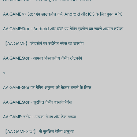
AA.GAME पर Stor ऐप डाउनलोड करें: Android और iOS के लिए मुफ्त APK
AA.GAME:Stor - Android और iOS पर गेमिंग एक्सेस का सबसे आसान तरीका
【AA.GAME】प्लेटफॉर्म पर स्टोरेज स्पेस का उपयोग
AA.GAME:Stor - आपका विश्वसनीय गेमिंग प्लेटफॉर्म
<
AA.GAME:Stor पर गेमिंग अनुभव को बेहतर बनाने के टिप्स
AA.GAME:Stor - सुरक्षित गेमिंग एक्सपीरियंस
AA.GAME: स्टोर - आपका गेमिंग और टेक गंतव्य
【AA.GAME:Stor】 से सुरक्षित गेमिंग अनुभव