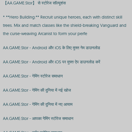
【AA.GAME:Stor】 से स्टोरेज सॉल्यूशंस
* **Hero Building:** Recruit unique heroes, each with distinct skill
trees. Mix and match classes like the shield-breaking Vanguard and
the curse-weaving Arcanist to form your perfe
AA.GAME:Stor - Android और iOS के लिए मुफ्त गेम डाउनलोड
AA.GAME:Stor - Android और iOS पर मुफ्त ऐप डाउनलोड करें
AA.GAME:Stor - गेमिंग स्टोरेज समाधान
AA.GAME:Stor - गेमिंग की दुनिया में नई खोज
AA.GAME:Stor - गेमिंग की दुनिया में नए आयाम
AA.GAME:Stor - आपका गेमिंग स्टोरेज समाधान