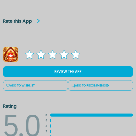
Rate this App
REVIEW THE APP
ADD TO WISHLIST
ADD TO RECOMMENDED
Rating
5.0
5
4
3
2