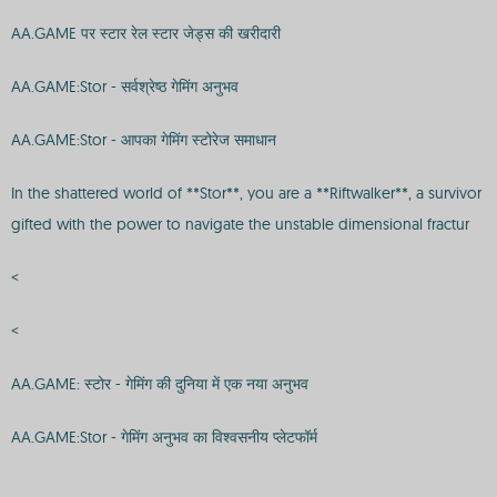
AA.GAME पर स्टार रेल स्टार जेड्स की खरीदारी
AA.GAME:Stor - सर्वश्रेष्ठ गेमिंग अनुभव
AA.GAME:Stor - आपका गेमिंग स्टोरेज समाधान
In the shattered world of **Stor**, you are a **Riftwalker**, a survivor
gifted with the power to navigate the unstable dimensional fractur
<
<
AA.GAME: स्टोर - गेमिंग की दुनिया में एक नया अनुभव
AA.GAME:Stor - गेमिंग अनुभव का विश्वसनीय प्लेटफॉर्म