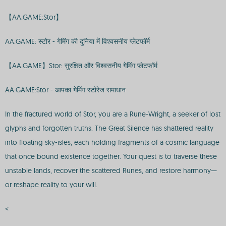
【AA.GAME:Stor】
AA.GAME: स्टोर - गेमिंग की दुनिया में विश्वसनीय प्लेटफॉर्म
【AA.GAME】Stor: सुरक्षित और विश्वसनीय गेमिंग प्लेटफॉर्म
AA.GAME:Stor - आपका गेमिंग स्टोरेज समाधान
In the fractured world of Stor, you are a Rune-Wright, a seeker of lost
glyphs and forgotten truths. The Great Silence has shattered reality
into floating sky-isles, each holding fragments of a cosmic language
that once bound existence together. Your quest is to traverse these
unstable lands, recover the scattered Runes, and restore harmony—
or reshape reality to your will.
<