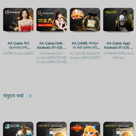
AA Game कैसे
AA Game:Onli -
AA.GAME मोबाइल
AA Game App:
डाउनलोड करें:
Android और iOS पर
पर कैसे एक्सेस करें:
Android और iOS पर
Android और iOS
मुफ्त गेमिंग एप
Android और iOS
मुफ्त डाउनलोड
AAगेम्स:AndroidऔरiOSपरमुफ्तगेमिंगकाआनंदAAगेम्सएंड्रॉइडऔरiOSपरमुफ्तगेमिंगएप्सAAGameAp
AAGame:Onli-
AA.GAME:Mobiपरगेमिंगऐप्सडाउनलोडकरें-
AAगेम्सडाउनलोड:Andro
गाइड
गाइड
AndroidऔरiOSपरमुफ्तडाउनलोडऔरगेमिंगएक्सेसAAGame:Onli-
AndroidऔरiOSकेलिएएक्सेस
Reload
AndroidऔरiOSपरमुफ्तडाउनल
समुदाय चर्चा