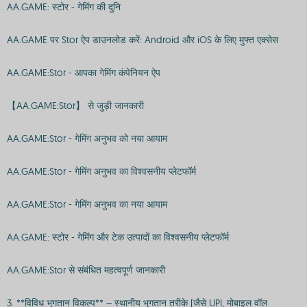
AA.GAME: स्टोर - गेमिंग की दुनि
AA.GAME पर Stor ऐप डाउनलोड करें: Android और iOS के लिए मुफ्त एक्सेस
AA.GAME:Stor - आपका गेमिंग कंपेनियन ऐप
【AA.GAME:Stor】 से जुड़ी जानकारी
AA.GAME:Stor - गेमिंग अनुभव को नया आयाम
AA.GAME:Stor - गेमिंग अनुभव का विश्वसनीय प्लेटफॉर्म
AA.GAME:Stor - गेमिंग अनुभव का नया आयाम
AA.GAME: स्टोर - गेमिंग और टेक उत्पादों का विश्वसनीय प्लेटफॉर्म
AA.GAME:Stor से संबंधित महत्वपूर्ण जानकारी
3. **विविध भुगतान विकल्प** – स्थानीय भुगतान तरीके (जैसे UPI, मोबाइल वॉल