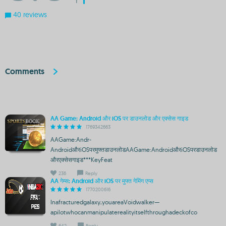
1
40 reviews
Comments
AA Game: Android और iOS पर डाउनलोड और एक्सेस गाइड
1769342663
AAGame:Andr-
AndroidऔरiOSपरमुफ्तडाउनलोडAAGame:AndroidऔरiOSपरडाउनलोड
औरएक्सेसगाइड***KeyFeat
236
Reply
AA गेम्स: Android और iOS पर मुफ्त गेमिंग एप्स
1770200616
Inafracturedgalaxy,youareaVoidwalker—
apilotwhocanmanipulaterealityitselfthroughadeckofco
642
Reply