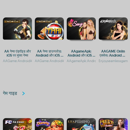
AA गेम्स एंड्रॉइड और
AA गेम्स डाउनलोड:
AAgameApk:
AAGAME Onlin
iOS पर मुफ्त गेम्स
Android और iOS के
Android और iOS के
एक्सेस: Android और
लिए मुफ्त गेमिंग ऐप
लिए गेमिंग एप्स का मुफ्त
Apple के लिए APP
AAGame:AndroidऔरiOSपरडाउनलोडऔरएक्सेसगाइडAAGame:AndroidऔरiOSपरडाउनलोडऔ
AAGame:AndroidऔरiOSपरमुफ्तडाउनलोडऔरएक्सेसगाइडAAगेम्स:Androi
AAgameApk:AndroidऔरiOSकेलिएमुफ्तगेमडाउ
Enjoyseamlessgamep
डाउनलोड
और APK
गेम गाइड