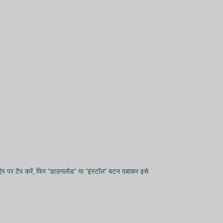
 पर टैप करें, फिर "डाउनलोड" या "इंस्टॉल" बटन दबाकर इसे