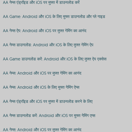
AA गेम्स एंड्रॉइड और iOS पर मुफ्त में डाउनलोड करें
AA Game: Android और iOS के लिए मुफ्त डाउनलोड और प्ले गाइड
AA गेम्स ऐप: Android और iOS पर मुफ्त गेमिंग का आनंद
AA गेम्स डाउनलोड: Android और iOS के लिए मुफ्त गेमिंग ऐप
AA Game डाउनलोड करें: Android और iOS के लिए मुफ्त ऐप एक्सेस
AA गेम्स: Android और iOS पर मुफ्त गेमिंग का आनंद
AA गेम्स: Android और iOS के लिए मुफ्त गेमिंग ऐप्स
AA गेम्स एंड्रॉइड और iOS पर मुफ्त में डाउनलोड करने के लिए
AA गेम्स डाउनलोड करें: Android और iOS पर मुफ्त गेमिंग एप्स
AA गेम्स: Android और iOS पर मुफ्त गेमिंग का आनंद