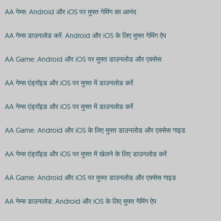
AA गेम्स: Android और iOS पर मुफ्त गेमिंग का आनंद
AA गेम्स डाउनलोड करें: Android और iOS के लिए मुफ्त गेमिंग ऐप
AA Game: Android और iOS पर मुफ्त डाउनलोड और एक्सेस
AA गेम्स एंड्रॉइड और iOS पर मुफ्त में डाउनलोड करें
AA गेम्स एंड्रॉइड और iOS पर मुफ्त में डाउनलोड करें
AA Game: Android और iOS के लिए मुफ्त डाउनलोड और एक्सेस गाइड
AA गेम्स एंड्रॉइड और iOS पर मुफ्त में खेलने के लिए डाउनलोड करें
AA Game: Android और iOS पर मुफ्त डाउनलोड और एक्सेस गाइड
AA गेम्स डाउनलोड: Android और iOS के लिए मुफ्त गेमिंग ऐप