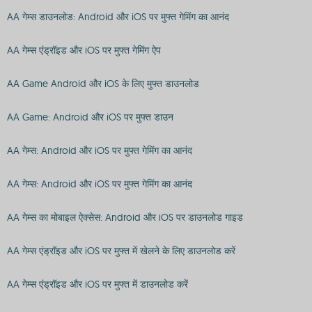
AA गेम्स डाउनलोड: Android और iOS पर मुफ्त गेमिंग का आनंद
AA गेम्स एंड्रॉइड और iOS पर मुफ्त गेमिंग ऐप
AA Game Android और iOS के लिए मुफ्त डाउनलोड
AA Game: Android और iOS पर मुफ्त डाउन
AA गेम्स: Android और iOS पर मुफ्त गेमिंग का आनंद
AA गेम्स: Android और iOS पर मुफ्त गेमिंग का आनंद
AA गेम्स का मोबाइल ऐक्सेस: Android और iOS पर डाउनलोड गाइड
AA गेम्स एंड्रॉइड और iOS पर मुफ्त में खेलने के लिए डाउनलोड करें
AA गेम्स एंड्रॉइड और iOS पर मुफ्त में डाउनलोड करें