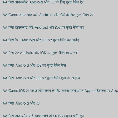
AA गेम्स डाउनलोड: Android और iOS के लिए मुफ्त गेमिंग ऐप
AA Game डाउनलोड करें: Android और iOS के लिए मुफ्त गेमिंग ऐप
AA गेम्स डाउनलोड करें: Android और iOS पर मुफ्त गेमिंग एप
AA गेम्स ऐप - Android और iOS पर मुफ्त गेमिंग का आनंद
AA गेम्स ऐप: Android और iOS पर मुफ्त गेमिंग का आनंद
AA गेम्स: Android और iOS पर मुफ्त गेमिंग ऐप्स
AA गेम्स: Android और iOS पर मुफ्त गेमिंग ऐप्स का अनुभव
AA Game iOS ऐप का उपयोग करने के लिए, सबसे पहले अपने Apple डिवाइस पर App Store ख
AA गेम्स: Android और iO
AA गेम्स डाउनलोड करें: Android और iOS पर मुफ्त गेमिंग एप