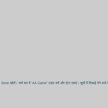
ोलें। सर्च बार में "AA Game" टाइप करें और एंटर दबाएं। सूची में दिखाई देने वाले ऐप