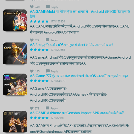
949
Reply
AA.GAME:Mobi पर गेमिंग ऐप्स का आनंद लें - Android और iOS डिवाइस के
लिए
1771457859
AA.GAMEमोबाइलगेमिंगप्लेटफॉर्म:AndroidऔरiOSपरएक्सेसगाइडAA.GAME
मोबाइलऐप:AndroidऔरiOSपरआसान
829
Reply
AA गेम्स एंड्रॉइड और iOS पर मुफ्त में खेलने के लिए डाउनलोड करें
1771720655
AAGame:AndroidऔरiOSपरमुफ्तडाउनलोडऔरएक्सेसAAGame:Android
औरiOSपरमुफ्तडाउनलोडऔरएक्सेसगाइडAA
495
Reply
AA Game 777 ऐप डाउनलोड: Android और iOS प्लेटफ़ॉर्म पर एक्सेस गाइड
1771754079
AAGame777ऐपडाउनलोड-
AndroidऔरiOSप्लेटफ़ॉर्मगाइडAAGame777ऐपडाउनलोड-
AndroidऔरiOSप्लेटफॉर्मप
278
Reply
AA.GAME से iPhone पर Genshin Impact APK डाउनलोड कैसे करें
1771756195
AA.GAMEपरiPhoneकेलिएAPKडाउनलोडऔरइंस्टॉलगाइडAA.GAMEसेiPh
oneपरGenshinImpactAPKडाउनलोडऔरइंस