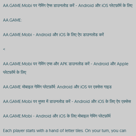
AA.GAME:Mobi पर गेमिंग ऐप्स डाउनलोड करें - Android और iOS प्लेटफ़ॉर्म के लिए
AA.GAME:
AA.GAME:Mobi - Android और iOS के लिए ऐप डाउनलोड करें
<
AA.GAME:Mobi पर गेमिंग एप्स और APK डाउनलोड करें - Android और Apple
प्लेटफ़ॉर्म के लिए
AA.GAME मोबाइल गेमिंग प्लेटफ़ॉर्म: Android और iOS पर एक्सेस गाइड
AA.GAME:Mobi पर मुफ्त में डाउनलोड करें - Android और iOS के लिए ऐप एक्सेस
AA.GAME:Mobi - Android और iOS के लिए मोबाइल गेमिंग प्लेटफ़ॉर्म
Each player starts with a hand of letter tiles. On your turn, you can