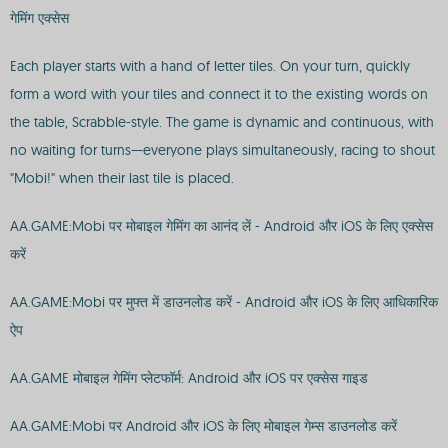
गेमिंग एक्सेस
Each player starts with a hand of letter tiles. On your turn, quickly
form a word with your tiles and connect it to the existing words on
the table, Scrabble-style. The game is dynamic and continuous, with
no waiting for turns—everyone plays simultaneously, racing to shout
"Mobi!" when their last tile is placed.
AA.GAME:Mobi पर मोबाइल गेमिंग का आनंद लें - Android और iOS के लिए एक्सेस
करें
AA.GAME:Mobi पर मुफ्त में डाउनलोड करें - Android और iOS के लिए आधिकारिक
ऐप
AA.GAME मोबाइल गेमिंग प्लेटफॉर्म: Android और iOS पर एक्सेस गाइड
AA.GAME:Mobi पर Android और iOS के लिए मोबाइल गेम्स डाउनलोड करें