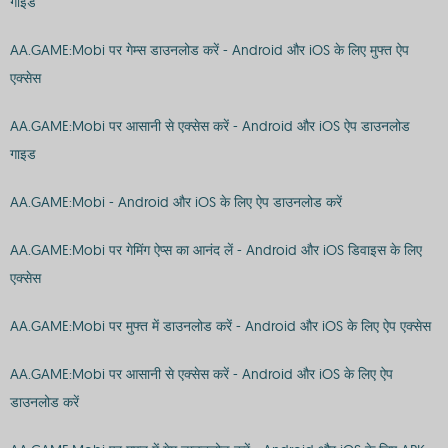
गाइड
AA.GAME:Mobi पर गेम्स डाउनलोड करें - Android और iOS के लिए मुफ्त ऐप
एक्सेस
AA.GAME:Mobi पर आसानी से एक्सेस करें - Android और iOS ऐप डाउनलोड
गाइड
AA.GAME:Mobi - Android और iOS के लिए ऐप डाउनलोड करें
AA.GAME:Mobi पर गेमिंग ऐप्स का आनंद लें - Android और iOS डिवाइस के लिए
एक्सेस
AA.GAME:Mobi पर मुफ्त में डाउनलोड करें - Android और iOS के लिए ऐप एक्सेस
AA.GAME:Mobi पर आसानी से एक्सेस करें - Android और iOS के लिए ऐप
डाउनलोड करें