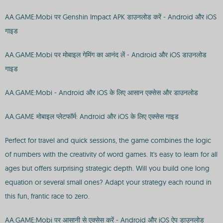
AA.GAME:Mobi पर Genshin Impact APK डाउनलोड करें - Android और iOS
गाइड
AA.GAME:Mobi पर मोबाइल गेमिंग का आनंद लें - Android और iOS डाउनलोड
गाइड
AA.GAME:Mobi - Android और iOS के लिए आसान एक्सेस और डाउनलोड
AA.GAME मोबाइल प्लेटफॉर्म: Android और iOS के लिए एक्सेस गाइड
Perfect for travel and quick sessions, the game combines the logic
of numbers with the creativity of word games. It's easy to learn for all
ages but offers surprising strategic depth. Will you build one long
equation or several small ones? Adapt your strategy each round in
this fun, frantic race to zero.
AA.GAME:Mobi पर आसानी से एक्सेस करें - Android और iOS ऐप डाउनलोड