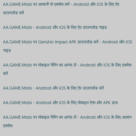
AA.GAME:Mobi पर आसानी से एक्सेस करें - Android और iOS के लिए ऐप
डाउनलोड करें
AA.GAME:Mobi - Android और iOS के लिए ऐप डाउनलोड गाइड
AA.GAME:Mobi पर Genshin Impact APK डाउनलोड करें - Android और iOS
गाइड
AA.GAME:Mobi पर मोबाइल गेमिंग का आनंद लें - Android और iOS के लिए एक्सेस
करें
AA.GAME:Mobi - Android और iOS के लिए ऐप डाउनलोड करें
AA.GAME:Mobi - Android और iOS के लिए मोबाइल ऐप्स और APK डाउ
AA.GAME:Mobi पर मोबाइल गेमिंग का आनंद लें - Android और iOS के लिए आसान
एक्सेस