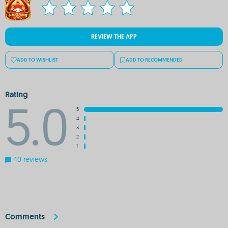
REVIEW THE APP
ADD TO WISHLIST
ADD TO RECOMMENDED
Rating
5.0
5
4
3
2
1
40 reviews
Comments