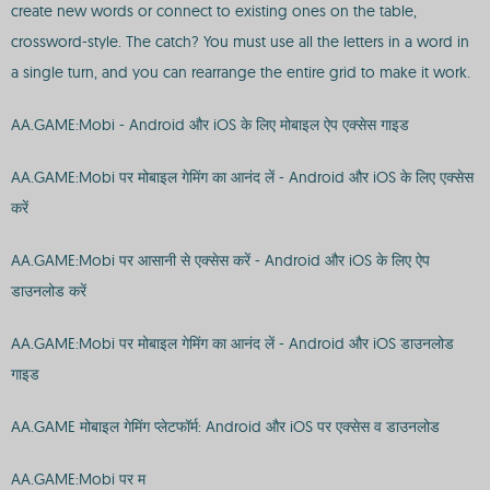
create new words or connect to existing ones on the table,
crossword-style. The catch? You must use all the letters in a word in
a single turn, and you can rearrange the entire grid to make it work.
AA.GAME:Mobi - Android और iOS के लिए मोबाइल ऐप एक्सेस गाइड
AA.GAME:Mobi पर मोबाइल गेमिंग का आनंद लें - Android और iOS के लिए एक्सेस
करें
AA.GAME:Mobi पर आसानी से एक्सेस करें - Android और iOS के लिए ऐप
डाउनलोड करें
AA.GAME:Mobi पर मोबाइल गेमिंग का आनंद लें - Android और iOS डाउनलोड
गाइड
AA.GAME मोबाइल गेमिंग प्लेटफॉर्म: Android और iOS पर एक्सेस व डाउनलोड
AA.GAME:Mobi पर म