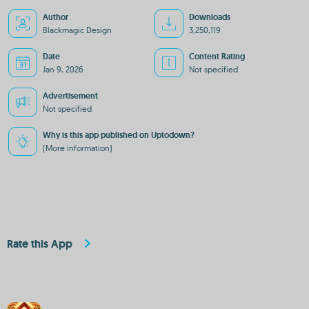
Author
Downloads
Blackmagic Design
3,250,119
Date
Content Rating
Jan 9, 2026
Not specified
Advertisement
Not specified
Why is this app published on Uptodown?
(More information)
Rate this App