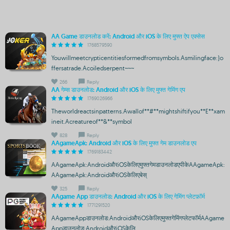
AA Game डाउनलोड करें: Android और iOS के लिए मुफ्त ऐप एक्सेस
1768579590
Youwillmeetcrypticentitiesformedfromsymbols.Asmilingface:)o
ffersatrade.Acoiledserpent~~~
266
Reply
AA गेम्स डाउनलोड: Android और iOS के लिए मुफ्त गेमिंग एप
1769026966
Theworldreactsinpatterns.Awallof**#**mightshiftifyou**E**xam
ineit.Acreatureof**&**symbol
828
Reply
AAgameApk: Android और iOS के लिए मुफ्त गेम डाउनलोड एप
1769183442
AAgameApk:AndroidऔरiOSकेलिएमुफ्तगेमडाउनलोडएपीकेAAgameApk:
AAgameApk:AndroidऔरiOSकेलिएबेस्
325
Reply
AAgame App डाउनलोड: Android और iOS के लिए गेमिंग प्लेटफ़ॉर्म
1771291520
AAgameAppडाउनलोड:AndroidऔरiOSकेलिएमुफ्तगेमिंगप्लेटफॉर्मAAgame
Appडाउनलोड:AndroidऔरiOSकेलि