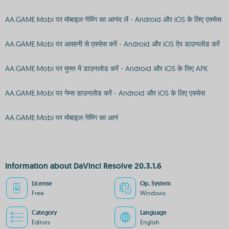
AA.GAME:Mobi पर मोबाइल गेमिंग का आनंद लें - Android और iOS के लिए एक्सेस
AA.GAME:Mobi पर आसानी से एक्सेस करें - Android और iOS ऐप डाउनलोड करें
AA.GAME:Mobi पर मुफ्त में डाउनलोड करें - Android और iOS के लिए APK
AA.GAME:Mobi पर गेम्स डाउनलोड करें - Android और iOS के लिए एक्सेस
AA.GAME:Mobi पर मोबाइल गेमिंग का आनं
Information about DaVinci Resolve 20.3.1.6
License
Op. System
Free
Windows
Category
Language
Editors
English