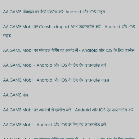
AA.GAME मोबाइल पर कैसे एक्सेस करें: Android और iOS गाइड
AA.GAME:Mobi पर Genshin Impact APK डाउनलोड करें - Android और iOS
गाइड
AA.GAME:Mobi पर मोबाइल गेमिंग का आनंद लें - Android और iOS के लिए एक्सेस
AA.GAME:Mobi - Android और iOS के लिए ऐप डाउनलोड करें
AA.GAME:Mobi - Android और iOS के लिए ऐप डाउनलोड गाइड
AA.GAME मोब
AA.GAME:Mobi पर आसानी से एक्सेस करें - Android और iOS ऐप डाउनलोड करें
AA.GAME:Mobi - Android और iOS के लिए ऐप डाउनलोड करें