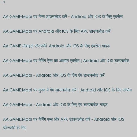
<
AA.GAME:Mobi पर गेम्स डाउनलोड करें - Android और iOS के लिए एक्सेस
AA.GAME:Mobi पर Android और iOS के लिए APK डाउनलोड करें
AA.GAME मोबाइल प्लेटफॉर्म: Android और iOS के लिए एक्सेस गाइड
AA.GAME:Mobi पर गेमिंग ऐप्स का आसान एक्सेस | Android और iOS डाउनलोड
AA.GAME:Mobi - Android और iOS के लिए ऐप डाउनलोड करें
AA.GAME:Mobi पर मुफ्त में गेम डाउनलोड करें - Android और iOS के लिए एक्सेस
AA.GAME:Mobi - Android और iOS के लिए ऐप डाउनलोड गाइड
AA.GAME:Mobi पर गेमिंग एप्स और APK डाउनलोड करें - Android और iOS
प्लेटफ़ॉर्म के लिए