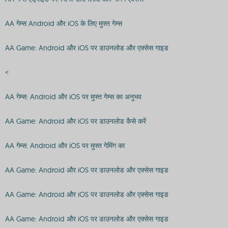
AA गेम्स Android और iOS के लिए मुफ्त गेम्स
AA Game: Android और iOS पर डाउनलोड और एक्सेस गाइड
<
AA गेम्स: Android और iOS पर मुफ्त गेम्स का अनुभव
AA Game: Android और iOS पर डाउनलोड कैसे करें
AA गेम्स: Android और iOS पर मुफ्त गेमिंग का
AA Game: Android और iOS पर डाउनलोड और एक्सेस गाइड
AA Game: Android और iOS पर डाउनलोड और एक्सेस गाइड
AA Game: Android और iOS पर डाउनलोड और एक्सेस गाइड