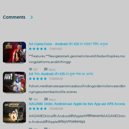
Comments
AA Game:Funn - Android और iOS पर मज़ेदार गेमिंग अनुभव
1768674821
**Features:**Navigatestark,geometriclevelsfilledwithspikes,mo
vingplatforms,andshiftinggr
697
Reply
AA गेम्स: Android और iOS पर मुफ्त गेम्स का आनंद
1768956062
Ashort,meditativeexperienceaboutfindingorderinsilenceandbri
ngingasystembacktolife,oneres
954
Reply
AAGAME Onlin: Android aur Apple ke liye App aur APK Access
1769380696
AAGAMEOnlineऐप:AndroidऔरAppleपरगेमिंगकाआनंदAAGAMEOnlin
e:AndroidऔरAppleकेलिएAPPएक्सेसगाइड