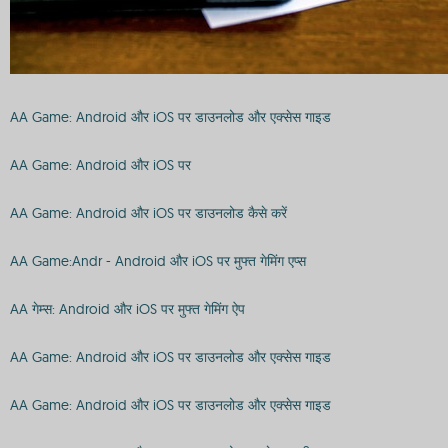
AA Game: Android और iOS पर डाउनलोड और एक्सेस गाइड
AA Game: Android और iOS पर
AA Game: Android और iOS पर डाउनलोड कैसे करें
AA Game:Andr - Android और iOS पर मुफ्त गेमिंग एप्स
AA गेम्स: Android और iOS पर मुफ्त गेमिंग ऐप
AA Game: Android और iOS पर डाउनलोड और एक्सेस गाइड
AA Game: Android और iOS पर डाउनलोड और एक्सेस गाइड