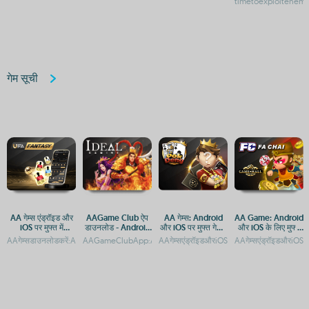
timetoexploitenem
गेम सूची
AA गेम्स एंड्रॉइड और
AAGame Club ऐप
AA गेम्स: Android
AA Game: Android
iOS पर मुफ्त में
डाउनलोड - Android
और iOS पर मुफ्त गेमिंग
और iOS के लिए मुफ्त
डाउनलोड करें
और iOS प्लेटफ़ॉर्म पर
ऐप
डाउनलोड और एक्सेस
AAगेम्सडाउनलोडकरें:AndroidऔरiOSकेलिएमुफ्तगेमिंगऐपAAगेम्स:AndroidऔरiOSपरमुफ्तगेमिंगकाआन
AAGameClubApp:AndroidऔरiOSपरमुफ्तडाउनलोडAAGameClub:An
AAगेम्सएंड्रॉइडऔरiOSपरमुफ्तगेमिंगएप्सAAगेम्स:
AAगेम्सएंड्रॉइडऔरiOSप
एक्सेस
गाइड