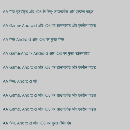
AA गेम्स एंड्रॉइड और iOS के लिए: डाउनलोड और एक्सेस गाइड
AA Game: Android और iOS पर डाउनलोड और एक्सेस गाइड
AA गेम्स Android और iOS पर मुफ्त गेम्स
AA Game:Andr - Android और iOS पर मुफ्त डाउनलोड
AA Game: Android और iOS पर डाउनलोड और एक्सेस गाइड
AA गेम्स: Android औ
AA Game: Android और iOS पर डाउनलोड और एक्सेस गाइड
AA Game: Android और iOS पर डाउनलोड और एक्सेस गाइड
AA गेम्स: Android और iOS पर मुफ्त गेमिंग ऐप