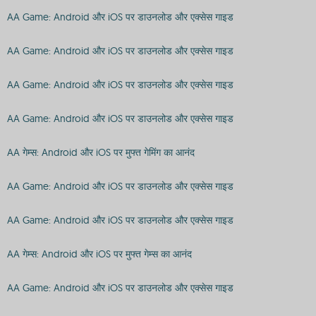
AA Game: Android और iOS पर डाउनलोड और एक्सेस गाइड
AA Game: Android और iOS पर डाउनलोड और एक्सेस गाइड
AA Game: Android और iOS पर डाउनलोड और एक्सेस गाइड
AA Game: Android और iOS पर डाउनलोड और एक्सेस गाइड
AA गेम्स: Android और iOS पर मुफ्त गेमिंग का आनंद
AA Game: Android और iOS पर डाउनलोड और एक्सेस गाइड
AA Game: Android और iOS पर डाउनलोड और एक्सेस गाइड
AA गेम्स: Android और iOS पर मुफ्त गेम्स का आनंद
AA Game: Android और iOS पर डाउनलोड और एक्सेस गाइड