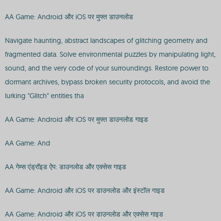
AA Game: Android और iOS पर मुफ्त डाउनलोड
Navigate haunting, abstract landscapes of glitching geometry and
fragmented data. Solve environmental puzzles by manipulating light,
sound, and the very code of your surroundings. Restore power to
dormant archives, bypass broken security protocols, and avoid the
lurking "Glitch" entities tha
AA Game: Android और iOS पर मुफ्त डाउनलोड गाइड
AA Game: And
AA गेम्स एंड्रॉइड ऐप: डाउनलोड और एक्सेस गाइड
AA Game: Android और iOS पर डाउनलोड और इंस्टॉल गाइड
AA Game: Android और iOS पर डाउनलोड और एक्सेस गाइड