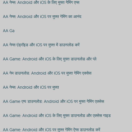
AA गेम्स: Android और iOS के लिए मुफ्त गेमिंग एप्स
AA गेम्स: Android और iOS पर मुफ्त गेमिंग का आनंद
AA Ga
AA गेम्स एंड्रॉइड और iOS पर मुफ्त में डाउनलोड करें
AA Game: Android और iOS के लिए मुफ्त डाउनलोड और प्ले
AA गेम डाउनलोड: Android और iOS पर मुफ्त गेमिंग एक्सेस
AA गेम्स: Android और iOS पर मुफ्त
AA Game एप्प डाउनलोड: Android और iOS पर मुफ्त गेमिंग एक्सेस
AA Game: Android और iOS के लिए मुफ्त डाउनलोड और एक्सेस गाइड
AA Game: Android और iOS पर मुफ्त गेमिंग ऐप्स डाउनलोड करें