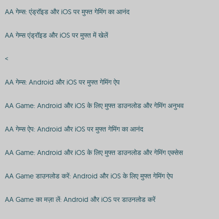
AA गेम्स: एंड्रॉइड और iOS पर मुफ्त गेमिंग का आनंद
AA गेम्स एंड्रॉइड और iOS पर मुफ्त में खेलें
<
AA गेम्स: Android और iOS पर मुफ्त गेमिंग ऐप
AA Game: Android और iOS के लिए मुफ्त डाउनलोड और गेमिंग अनुभव
AA गेम्स ऐप: Android और iOS पर मुफ्त गेमिंग का आनंद
AA Game: Android और iOS के लिए मुफ्त डाउनलोड और गेमिंग एक्सेस
AA Game डाउनलोड करें: Android और iOS के लिए मुफ्त गेमिंग ऐप
AA Game का मज़ा लें: Android और iOS पर डाउनलोड करें