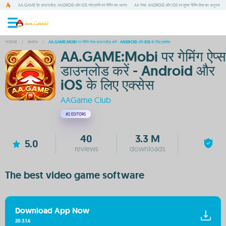
AA.GAME ऐप डाउनलोड: ANDROID और IOS प्लेटफ़ॉर्म पर गेमिंग का आनंद
AA गेम्स: ANDROID और IOS पर मुफ्त गेमिंग ऐप्स का अनुभव
HOME
/
होमपेज
/
AA.GAME:MOBI पर गेमिंग ऐप्स डाउनलोड करें - ANDROID और IOS के लिए एक्सेस
AA.GAME:Mobi पर गेमिंग ऐप्स
डाउनलोड करें - Android और
iOS के लिए एक्सेस
AAGame Club
#2
EDITORS
40
3.3 M
5.0
reviews
downloads
The best video game software
Download App Now
20.3.1.6