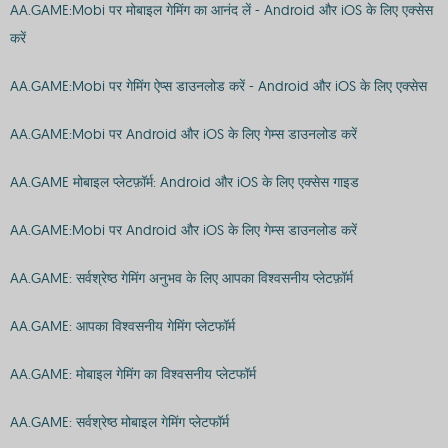
AA.GAME:Mobi पर मोबाइल गेमिंग का आनंद लें - Android और iOS के लिए एक्सेस
करें
AA.GAME:Mobi पर गेमिंग ऐप्स डाउनलोड करें - Android और iOS के लिए एक्सेस
AA.GAME:Mobi पर Android और iOS के लिए गेम्स डाउनलोड करें
AA.GAME मोबाइल प्लेटफ़ॉर्म: Android और iOS के लिए एक्सेस गाइड
AA.GAME:Mobi पर Android और iOS के लिए गेम्स डाउनलोड करें
AA.GAME: सर्वश्रेष्ठ गेमिंग अनुभव के लिए आपका विश्वसनीय प्लेटफ़ॉर्म
AA.GAME: आपका विश्वसनीय गेमिंग प्लेटफॉर्म
AA.GAME: मोबाइल गेमिंग का विश्वसनीय प्लेटफॉर्म
AA.GAME: सर्वश्रेष्ठ मोबाइल गेमिंग प्लेटफॉर्म