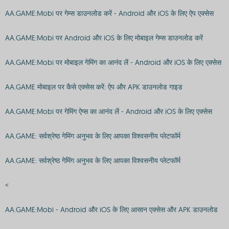
AA.GAME:Mobi पर गेम्स डाउनलोड करें - Android और iOS के लिए ऐप एक्सेस
AA.GAME:Mobi पर Android और iOS के लिए मोबाइल गेम्स डाउनलोड करें
AA.GAME:Mobi पर मोबाइल गेमिंग का आनंद लें - Android और iOS के लिए एक्सेस
AA.GAME मोबाइल पर कैसे एक्सेस करें: ऐप और APK डाउनलोड गाइड
AA.GAME:Mobi पर गेमिंग ऐप्स का आनंद लें - Android और iOS के लिए एक्सेस
AA.GAME: सर्वश्रेष्ठ गेमिंग अनुभव के लिए आपका विश्वसनीय प्लेटफॉर्म
AA.GAME: सर्वश्रेष्ठ गेमिंग अनुभव के लिए आपका विश्वसनीय प्लेटफॉर्म
<
AA.GAME:Mobi - Android और iOS के लिए आसान एक्सेस और APK डाउनलोड