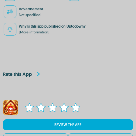
Advertisement
Not specified
Why is this app published on Uptodown?
(More information)
Rate this App
REVIEW THE APP