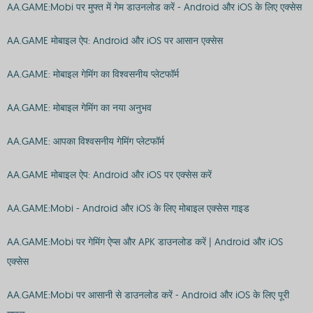
AA.GAME:Mobi पर मुफ्त में गेम डाउनलोड करें - Android और iOS के लिए एक्सेस
AA.GAME मोबाइल ऐप: Android और iOS पर आसान एक्सेस
AA.GAME: मोबाइल गेमिंग का विश्वसनीय प्लेटफॉर्म
AA.GAME: मोबाइल गेमिंग का नया अनुभव
AA.GAME: आपका विश्वसनीय गेमिंग प्लेटफॉर्म
AA.GAME मोबाइल ऐप: Android और iOS पर एक्सेस करें
AA.GAME:Mobi - Android और iOS के लिए मोबाइल एक्सेस गाइड
AA.GAME:Mobi पर गेमिंग ऐप्स और APK डाउनलोड करें | Android और iOS
एक्सेस
AA.GAME:Mobi पर आसानी से डाउनलोड करें - Android और iOS के लिए पूरी