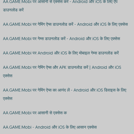
AA.GAME:Mobi पर आसानी से एक्सेस करें - Android और iOS के लिए ऐप
डाउनलोड करें
AA.GAME:Mobi पर गेमिंग ऐप्स डाउनलोड करें - Android और iOS के लिए एक्सेस
AA.GAME:Mobi पर गेम्स डाउनलोड करें - Android और iOS के लिए एक्सेस
AA.GAME:Mobi पर Android और iOS के लिए मोबाइल गेम्स डाउनलोड करें
AA.GAME:Mobi पर गेमिंग ऐप्स और APK डाउनलोड करें | Android और iOS
एक्सेस
AA.GAME:Mobi पर गेमिंग ऐप्स का आनंद लें - Android और iOS डिवाइस के लिए
एक्सेस
AA.GAME:Mobi पर आसानी से एक्सेस क
AA.GAME:Mobi - Android और iOS के लिए आसान एक्सेस