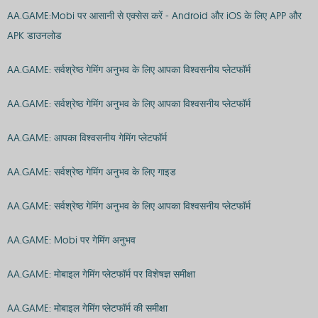
AA.GAME:Mobi पर आसानी से एक्सेस करें - Android और iOS के लिए APP और
APK डाउनलोड
AA.GAME: सर्वश्रेष्ठ गेमिंग अनुभव के लिए आपका विश्वसनीय प्लेटफॉर्म
AA.GAME: सर्वश्रेष्ठ गेमिंग अनुभव के लिए आपका विश्वसनीय प्लेटफॉर्म
AA.GAME: आपका विश्वसनीय गेमिंग प्लेटफॉर्म
AA.GAME: सर्वश्रेष्ठ गेमिंग अनुभव के लिए गाइड
AA.GAME: सर्वश्रेष्ठ गेमिंग अनुभव के लिए आपका विश्वसनीय प्लेटफॉर्म
AA.GAME: Mobi पर गेमिंग अनुभव
AA.GAME: मोबाइल गेमिंग प्लेटफॉर्म पर विशेषज्ञ समीक्षा
AA.GAME: मोबाइल गेमिंग प्लेटफॉर्म की समीक्षा