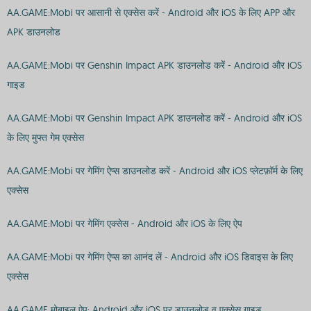
AA.GAME:Mobi पर आसानी से एक्सेस करें - Android और iOS के लिए APP और
APK डाउनलोड
AA.GAME:Mobi पर Genshin Impact APK डाउनलोड करें - Android और iOS
गाइड
AA.GAME:Mobi पर Genshin Impact APK डाउनलोड करें - Android और iOS
के लिए मुफ्त गेम एक्सेस
AA.GAME:Mobi पर गेमिंग ऐप्स डाउनलोड करें - Android और iOS प्लेटफ़ॉर्म के लिए
एक्सेस
AA.GAME:Mobi पर गेमिंग एक्सेस - Android और iOS के लिए ऐप
AA.GAME:Mobi पर गेमिंग ऐप्स का आनंद लें - Android और iOS डिवाइस के लिए
एक्सेस
AA.GAME मोबाइल ऐप: Android और iOS पर डाउनलोड व एक्सेस गाइड