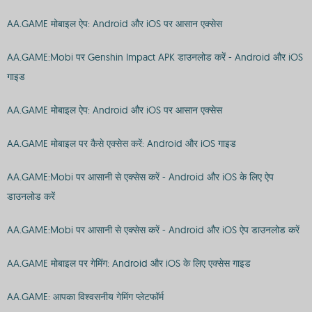
AA.GAME मोबाइल ऐप: Android और iOS पर आसान एक्सेस
AA.GAME:Mobi पर Genshin Impact APK डाउनलोड करें - Android और iOS
गाइड
AA.GAME मोबाइल ऐप: Android और iOS पर आसान एक्सेस
AA.GAME मोबाइल पर कैसे एक्सेस करें: Android और iOS गाइड
AA.GAME:Mobi पर आसानी से एक्सेस करें - Android और iOS के लिए ऐप
डाउनलोड करें
AA.GAME:Mobi पर आसानी से एक्सेस करें - Android और iOS ऐप डाउनलोड करें
AA.GAME मोबाइल पर गेमिंग: Android और iOS के लिए एक्सेस गाइड
AA.GAME: आपका विश्वसनीय गेमिंग प्लेटफॉर्म