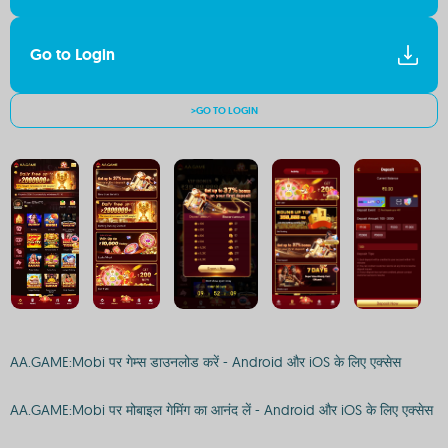
Go to Login
>GO TO LOGIN
AA.GAME:Mobi पर गेम्स डाउनलोड करें - Android और iOS के लिए एक्सेस
AA.GAME:Mobi पर मोबाइल गेमिंग का आनंद लें - Android और iOS के लिए एक्सेस