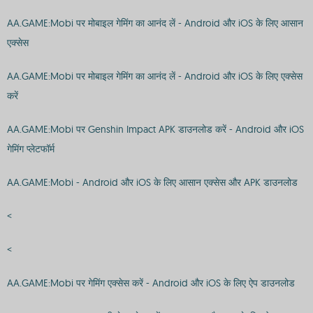
AA.GAME:Mobi पर मोबाइल गेमिंग का आनंद लें - Android और iOS के लिए आसान
एक्सेस
AA.GAME:Mobi पर मोबाइल गेमिंग का आनंद लें - Android और iOS के लिए एक्सेस
करें
AA.GAME:Mobi पर Genshin Impact APK डाउनलोड करें - Android और iOS
गेमिंग प्लेटफॉर्म
AA.GAME:Mobi - Android और iOS के लिए आसान एक्सेस और APK डाउनलोड
<
<
AA.GAME:Mobi पर गेमिंग एक्सेस करें - Android और iOS के लिए ऐप डाउनलोड