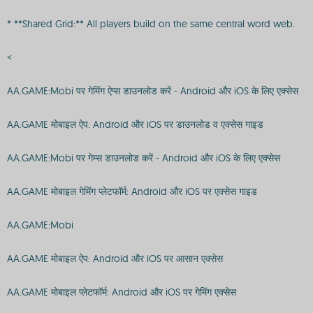
* **Shared Grid:** All players build on the same central word web.
<
AA.GAME:Mobi पर गेमिंग ऐप्स डाउनलोड करें - Android और iOS के लिए एक्सेस
AA.GAME मोबाइल ऐप: Android और iOS पर डाउनलोड व एक्सेस गाइड
AA.GAME:Mobi पर गेम्स डाउनलोड करें - Android और iOS के लिए एक्सेस
AA.GAME मोबाइल गेमिंग प्लेटफॉर्म: Android और iOS पर एक्सेस गाइड
AA.GAME:Mobi
AA.GAME मोबाइल ऐप: Android और iOS पर आसान एक्सेस
AA.GAME मोबाइल प्लेटफॉर्म: Android और iOS पर गेमिंग एक्सेस