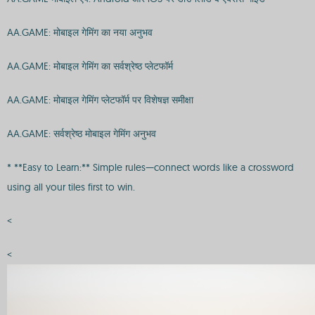
AA.GAME: मोबाइल गेमिंग का नया अनुभव
AA.GAME: मोबाइल गेमिंग का सर्वश्रेष्ठ प्लेटफॉर्म
AA.GAME: मोबाइल गेमिंग प्लेटफॉर्म पर विशेषज्ञ समीक्षा
AA.GAME: सर्वश्रेष्ठ मोबाइल गेमिंग अनुभव
* **Easy to Learn:** Simple rules—connect words like a crossword
using all your tiles first to win.
<
<