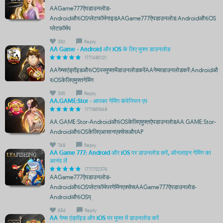
AAGame777ऐपडाउनलोड-
AndroidऔरiOSप्लेटफॉर्मगाइडAAGame777ऐपडाउनलोड:AndroidऔरiOS
प्लेटफ़ॉर्मप
392
Reply
AA Game - Android और iOS के लिए मुफ्त डाउनलोड
1771480121
AAगेम्सएंड्रॉइडऔरiOSपरमुफ्तमेंडाउनलोडकरेंAAगेम्सडाउनलोडकरें:Androidऔ
रiOSकेलिएमुफ्तगेमिंग
395
Reply
AA.GAME:Stor - आपका गेमिंग कंपेनियन एप
1771661948
AA.GAME:Stor-AndroidऔरiOSकेलिएमुफ्तऐपडाउनलोडAA.GAME:Stor-
AndroidऔरiOSकेलिएआसानएक्सेसऔरAP
748
Reply
AA Game 777: Android और iOS पर डाउनलोड करें, ऑनलाइन गेमिंग का
आनंद लें
1771752374
AAGame777ऐपडाउनलोड-
AndroidऔरiOSप्लेटफॉर्मपरगेमिंगएक्सेसAAGame777ऐपडाउनलोड-
AndroidऔरiOSप्
634
Reply
AA गेम्स एंड्रॉइड और iOS पर मुफ्त में डाउनलोड करें