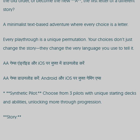
the old order, or become the new **A**, the first letter of a different
story?
A minimalist text-based adventure where every choice is a letter.
Every playthrough is a unique permutation. Your choices don’t just
change the story—they change the very language you use to tell it.
AA गेम्स एंड्रॉइड और iOS पर मुफ्त में डाउनलोड करें
AA गेम्स डाउनलोड करें: Android और iOS पर मुफ्त गेमिंग एप्स
* **Synthetic Pilot:** Choose from 3 pilots with unique starting decks
and abilities, unlocking more through progression.
**Story:**