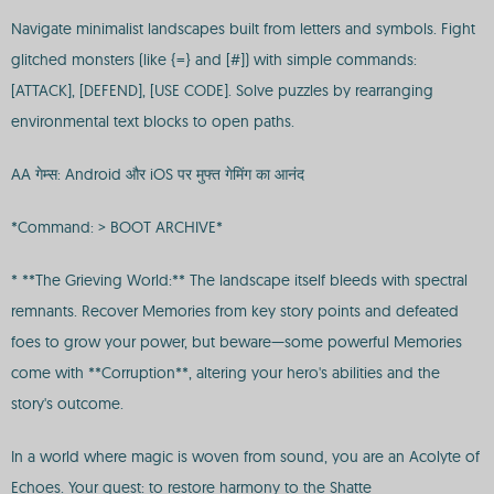
Navigate minimalist landscapes built from letters and symbols. Fight
glitched monsters (like {=} and [#]) with simple commands:
[ATTACK], [DEFEND], [USE CODE]. Solve puzzles by rearranging
environmental text blocks to open paths.
AA गेम्स: Android और iOS पर मुफ्त गेमिंग का आनंद
*Command: > BOOT ARCHIVE*
* **The Grieving World:** The landscape itself bleeds with spectral
remnants. Recover Memories from key story points and defeated
foes to grow your power, but beware—some powerful Memories
come with **Corruption**, altering your hero's abilities and the
story's outcome.
In a world where magic is woven from sound, you are an Acolyte of
Echoes. Your quest: to restore harmony to the Shatte