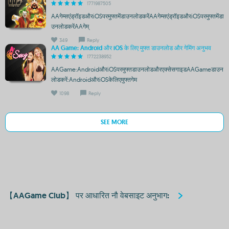
1771987505
AAगेम्सएंड्रॉइडऔरiOSपरमुफ्तमेंडाउनलोडकरेंAAगेम्सएंड्रॉइडऔरiOSपरमुफ्तमेंडा
उनलोडकरेंAAगेम्
349
Reply
AA Game: Android और iOS के लिए मुफ्त डाउनलोड और गेमिंग अनुभव
1772238952
AAGame:AndroidऔरiOSपरमुफ्तडाउनलोडऔरएक्सेसगाइडAAGameडाउन
लोडकरें:AndroidऔरiOSकेलिएमुफ्तगेम
1098
Reply
SEE MORE
【AAGame Club】 पर आधारित नौ वेबसाइट अनुभाग: