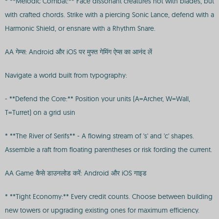
* **Melodic Combat:** Face dissonant creatures not with blades, but
with crafted chords. Strike with a piercing Sonic Lance, defend with a
Harmonic Shield, or ensnare with a Rhythm Snare.
AA गेम्स: Android और iOS पर मुफ्त गेमिंग ऐप्स का आनंद लें
Navigate a world built from typography:
- **Defend the Core:** Position your units (A=Archer, W=Wall,
T=Turret) on a grid usin
* **The River of Serifs** - A flowing stream of 's' and 'c' shapes.
Assemble a raft from floating parentheses or risk fording the current.
AA Game कैसे डाउनलोड करें: Android और iOS गाइड
* **Tight Economy:** Every credit counts. Choose between building
new towers or upgrading existing ones for maximum efficiency.