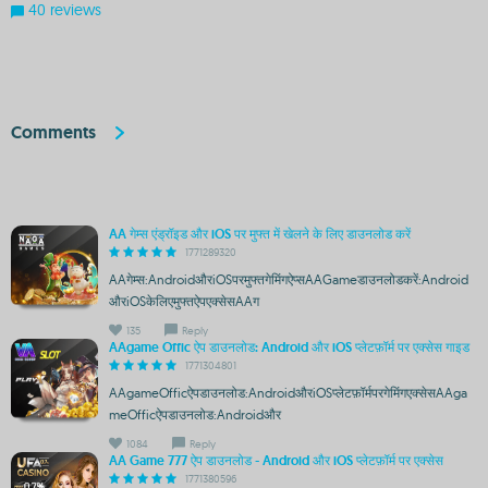
40 reviews
Comments
AA गेम्स एंड्रॉइड और iOS पर मुफ्त में खेलने के लिए डाउनलोड करें
1771289320
AAगेम्स:AndroidऔरiOSपरमुफ्तगेमिंगऐप्सAAGameडाउनलोडकरें:Android
औरiOSकेलिएमुफ्तऐपएक्सेसAAग
135
Reply
AAgame Offic ऐप डाउनलोड: Android और iOS प्लेटफ़ॉर्म पर एक्सेस गाइड
1771304801
AAgameOfficऐपडाउनलोड:AndroidऔरiOSप्लेटफ़ॉर्मपरगेमिंगएक्सेसAAga
meOfficऐपडाउनलोड:Androidऔर
1084
Reply
AA Game 777 ऐप डाउनलोड - Android और iOS प्लेटफ़ॉर्म पर एक्सेस
1771380596