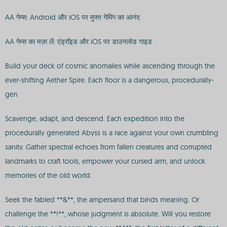
AA गेम्स: Android और iOS पर मुफ्त गेमिंग का आनंद
AA गेम्स का मज़ा लें: एंड्रॉइड और iOS पर डाउनलोड गाइड
Build your deck of cosmic anomalies while ascending through the
ever-shifting Aether Spire. Each floor is a dangerous, procedurally-
gen
Scavenge, adapt, and descend. Each expedition into the
procedurally generated Abyss is a race against your own crumbling
sanity. Gather spectral echoes from fallen creatures and corrupted
landmarks to craft tools, empower your cursed arm, and unlock
memories of the old world.
Seek the fabled **&**, the ampersand that binds meaning. Or
challenge the **!**, whose judgment is absolute. Will you restore