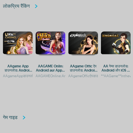
लोकप्रिय रैंकिंग
AAgame App
AAGAME Onlin:
AAgame Offic ऐप
AA गेम्स डाउनलोड:
डाउनलोड: Android
Android aur Apple
डाउनलोड: Android
Android और iOS पर
और iOS के लिए गेमिंग
ke liye App aur
और iOS प्लेटफ़ॉर्म पर
मुफ्त गेमिंग एप्स
AAgameAppडाउनलोड:AndroidऔरiOSकेलिएगेमिंगप्लेटफ़ॉर्मAAgameAppडाउनलोड:Androidऔ
AAGAMEOnline:AndroidऔरAppleडिवाइसपरएक्सेसकरेंAAGAMEOnl
AAgameOfficऐपडाउनलोड:AndroidऔरiOSप्लेट
**AAGame**Inthewor
प्लेटफ़ॉर्म
APK Download
एक्सेस गाइड
गेम गाइड