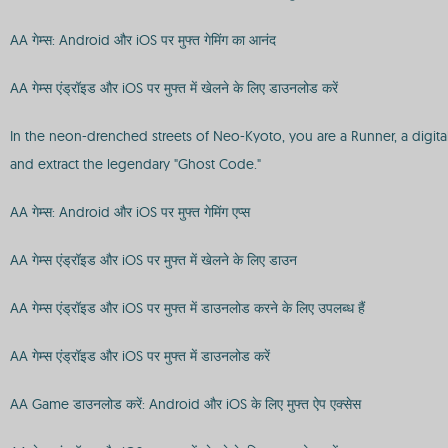
AA गेम्स: Android और iOS पर मुफ्त गेमिंग का आनंद
AA गेम्स एंड्रॉइड और iOS पर मुफ्त में खेलने के लिए डाउनलोड करें
In the neon-drenched streets of Neo-Kyoto, you are a Runner, a digital
and extract the legendary "Ghost Code."
AA गेम्स: Android और iOS पर मुफ्त गेमिंग एप्स
AA गेम्स एंड्रॉइड और iOS पर मुफ्त में खेलने के लिए डाउन
AA गेम्स एंड्रॉइड और iOS पर मुफ्त में डाउनलोड करने के लिए उपलब्ध हैं
AA गेम्स एंड्रॉइड और iOS पर मुफ्त में डाउनलोड करें
AA Game डाउनलोड करें: Android और iOS के लिए मुफ्त ऐप एक्सेस