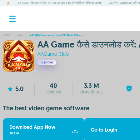
AA.GAME ऐप डाउनलोड: ANDROID और IOS प्लेटफ़ॉर्म पर गेमिंग का आनंद
AA गेम्स: ANDROID और IOS
HOME
/
होमपेज
/
AA GAME कैसे डाउनलोड करें: ANDROID और IOS गाइड
AA Game कैसे डाउनलोड करें:
AAGame Club
#2
EDITORS
40
3.3 M
5.0
reviews
downloads
The best video game software
Download App Now
Go to Login
20.3.1.6