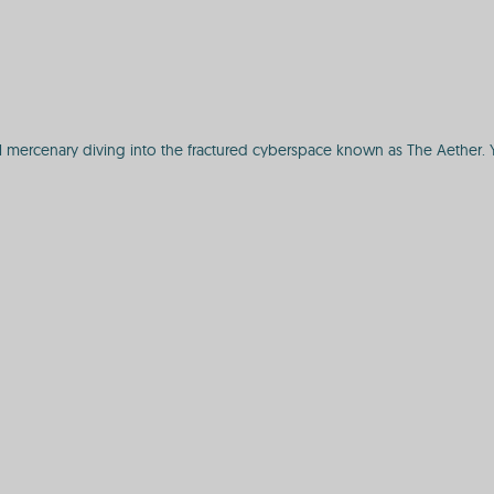
 mercenary diving into the fractured cyberspace known as The Aether. You