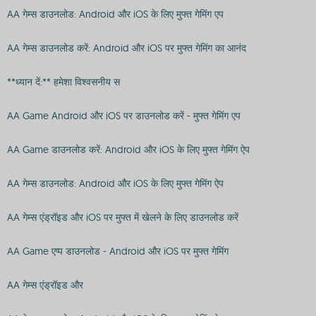
AA गेम्स डाउनलोड: Android और iOS के लिए मुफ्त गेमिंग एप
AA गेम्स डाउनलोड करें: Android और iOS पर मुफ्त गेमिंग का आनंद
**ध्यान दें:** हमेशा विश्वसनीय स
AA Game Android और iOS पर डाउनलोड करें - मुफ्त गेमिंग एप
AA Game डाउनलोड करें: Android और iOS के लिए मुफ्त गेमिंग ऐप
AA गेम्स डाउनलोड: Android और iOS के लिए मुफ्त गेमिंग ऐप
AA गेम्स एंड्रॉइड और iOS पर मुफ्त में खेलने के लिए डाउनलोड करें
AA Game एप्प डाउनलोड - Android और iOS पर मुफ्त गेमिंग
AA गेम्स एंड्रॉइड और