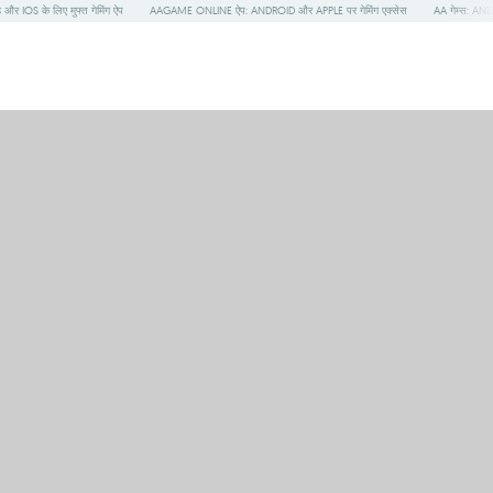
 और IOS के लिए मुफ्त गेमिंग ऐप
AAGAME ONLINE ऐप: ANDROID और APPLE पर गेमिंग एक्सेस
AA गेम्स: AND