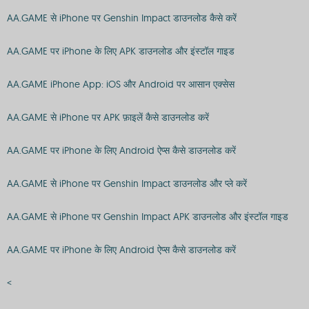
AA.GAME से iPhone पर Genshin Impact डाउनलोड कैसे करें
AA.GAME पर iPhone के लिए APK डाउनलोड और इंस्टॉल गाइड
AA.GAME iPhone App: iOS और Android पर आसान एक्सेस
AA.GAME से iPhone पर APK फ़ाइलें कैसे डाउनलोड करें
AA.GAME पर iPhone के लिए Android ऐप्स कैसे डाउनलोड करें
AA.GAME से iPhone पर Genshin Impact डाउनलोड और प्ले करें
AA.GAME से iPhone पर Genshin Impact APK डाउनलोड और इंस्टॉल गाइड
AA.GAME पर iPhone के लिए Android ऐप्स कैसे डाउनलोड करें
<