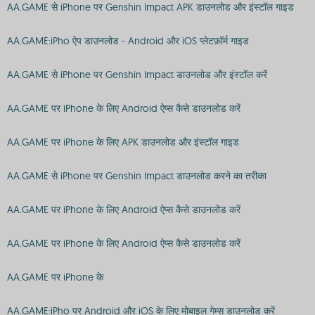
AA.GAME से iPhone पर Genshin Impact APK डाउनलोड और इंस्टॉल गाइड
AA.GAME:iPho ऐप डाउनलोड - Android और iOS प्लेटफ़ॉर्म गाइड
AA.GAME से iPhone पर Genshin Impact डाउनलोड और इंस्टॉल करें
AA.GAME पर iPhone के लिए Android ऐप्स कैसे डाउनलोड करें
AA.GAME पर iPhone के लिए APK डाउनलोड और इंस्टॉल गाइड
AA.GAME से iPhone पर Genshin Impact डाउनलोड करने का तरीका
AA.GAME पर iPhone के लिए Android ऐप्स कैसे डाउनलोड करें
AA.GAME पर iPhone के लिए Android ऐप्स कैसे डाउनलोड करें
AA.GAME पर iPhone के
AA.GAME:iPho पर Android और iOS के लिए मोबाइल गेम्स डाउनलोड करें