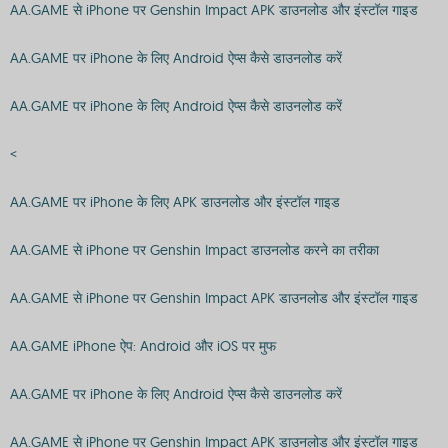
AA.GAME से iPhone पर Genshin Impact APK डाउनलोड और इंस्टॉल गाइड
AA.GAME पर iPhone के लिए Android ऐप्स कैसे डाउनलोड करें
AA.GAME पर iPhone के लिए Android ऐप्स कैसे डाउनलोड करें
<
AA.GAME पर iPhone के लिए APK डाउनलोड और इंस्टॉल गाइड
AA.GAME से iPhone पर Genshin Impact डाउनलोड करने का तरीका
AA.GAME से iPhone पर Genshin Impact APK डाउनलोड और इंस्टॉल गाइड
AA.GAME iPhone ऐप: Android और iOS पर मुफ
AA.GAME पर iPhone के लिए Android ऐप्स कैसे डाउनलोड करें
AA.GAME से iPhone पर Genshin Impact APK डाउनलोड और इंस्टॉल गाइड