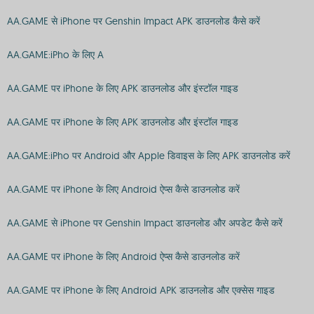
AA.GAME से iPhone पर Genshin Impact APK डाउनलोड कैसे करें
AA.GAME:iPho के लिए A
AA.GAME पर iPhone के लिए APK डाउनलोड और इंस्टॉल गाइड
AA.GAME पर iPhone के लिए APK डाउनलोड और इंस्टॉल गाइड
AA.GAME:iPho पर Android और Apple डिवाइस के लिए APK डाउनलोड करें
AA.GAME पर iPhone के लिए Android ऐप्स कैसे डाउनलोड करें
AA.GAME से iPhone पर Genshin Impact डाउनलोड और अपडेट कैसे करें
AA.GAME पर iPhone के लिए Android ऐप्स कैसे डाउनलोड करें
AA.GAME पर iPhone के लिए Android APK डाउनलोड और एक्सेस गाइड