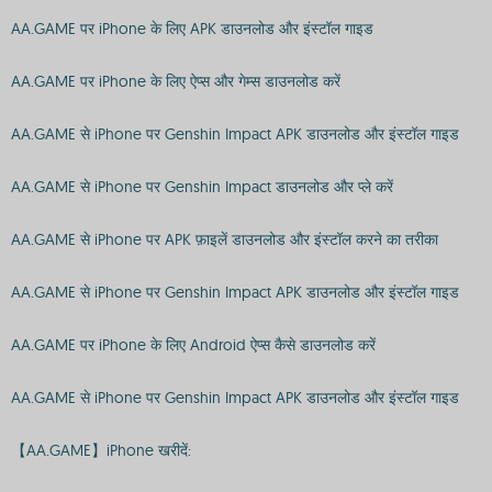
AA.GAME पर iPhone के लिए APK डाउनलोड और इंस्टॉल गाइड
AA.GAME पर iPhone के लिए ऐप्स और गेम्स डाउनलोड करें
AA.GAME से iPhone पर Genshin Impact APK डाउनलोड और इंस्टॉल गाइड
AA.GAME से iPhone पर Genshin Impact डाउनलोड और प्ले करें
AA.GAME से iPhone पर APK फ़ाइलें डाउनलोड और इंस्टॉल करने का तरीका
AA.GAME से iPhone पर Genshin Impact APK डाउनलोड और इंस्टॉल गाइड
AA.GAME पर iPhone के लिए Android ऐप्स कैसे डाउनलोड करें
AA.GAME से iPhone पर Genshin Impact APK डाउनलोड और इंस्टॉल गाइड
【AA.GAME】iPhone खरीदें: