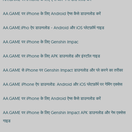
AA.GAME पर iPhone के लिए Android ऐप्स कैसे डाउनलोड करें
AA.GAME:iPho ऐप डाउनलोड - Android और iOS प्लेटफ़ॉर्म गाइड
AA.GAME पर iPhone के लिए Genshin Impac
AA.GAME पर iPhone के लिए APK डाउनलोड और इंस्टॉल गाइड
AA.GAME से iPhone पर Genshin Impact डाउनलोड और प्ले करने का तरीका
AA.GAME iPhone ऐप डाउनलोड: Android और iOS प्लेटफ़ॉर्म पर गेमिंग एक्सेस
AA.GAME पर iPhone के लिए Android ऐप्स कैसे डाउनलोड करें
AA.GAME पर iPhone के लिए Genshin Impact APK डाउनलोड और गेम एक्सेस
गाइड