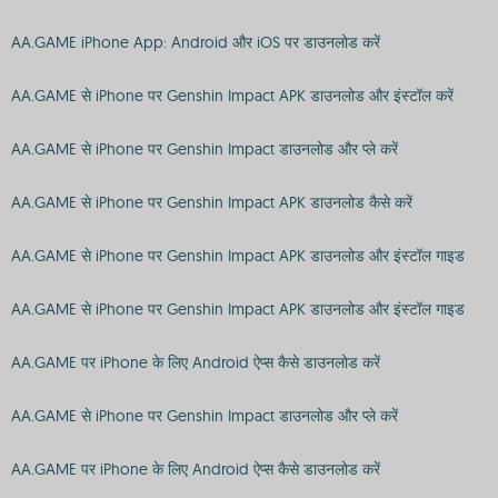
AA.GAME iPhone App: Android और iOS पर डाउनलोड करें
AA.GAME से iPhone पर Genshin Impact APK डाउनलोड और इंस्टॉल करें
AA.GAME से iPhone पर Genshin Impact डाउनलोड और प्ले करें
AA.GAME से iPhone पर Genshin Impact APK डाउनलोड कैसे करें
AA.GAME से iPhone पर Genshin Impact APK डाउनलोड और इंस्टॉल गाइड
AA.GAME से iPhone पर Genshin Impact APK डाउनलोड और इंस्टॉल गाइड
AA.GAME पर iPhone के लिए Android ऐप्स कैसे डाउनलोड करें
AA.GAME से iPhone पर Genshin Impact डाउनलोड और प्ले करें
AA.GAME पर iPhone के लिए Android ऐप्स कैसे डाउनलोड करें