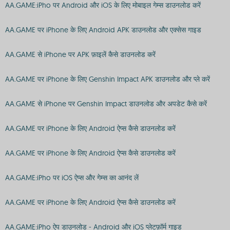
AA.GAME:iPho पर Android और iOS के लिए मोबाइल गेम्स डाउनलोड करें
AA.GAME पर iPhone के लिए Android APK डाउनलोड और एक्सेस गाइड
AA.GAME से iPhone पर APK फ़ाइलें कैसे डाउनलोड करें
AA.GAME पर iPhone के लिए Genshin Impact APK डाउनलोड और प्ले करें
AA.GAME से iPhone पर Genshin Impact डाउनलोड और अपडेट कैसे करें
AA.GAME पर iPhone के लिए Android ऐप्स कैसे डाउनलोड करें
AA.GAME पर iPhone के लिए Android ऐप्स कैसे डाउनलोड करें
AA.GAME:iPho पर iOS ऐप्स और गेम्स का आनंद लें
AA.GAME पर iPhone के लिए Android ऐप्स कैसे डाउनलोड करें
AA.GAME:iPho ऐप डाउनलोड - Android और iOS प्लेटफ़ॉर्म गाइड