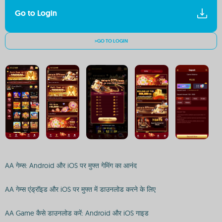
Go to Login
>GO TO LOGIN
AA गेम्स: Android और iOS पर मुफ्त गेमिंग का आनंद
AA गेम्स एंड्रॉइड और iOS पर मुफ्त में डाउनलोड करने के लिए
AA Game कैसे डाउनलोड करें: Android और iOS गाइड