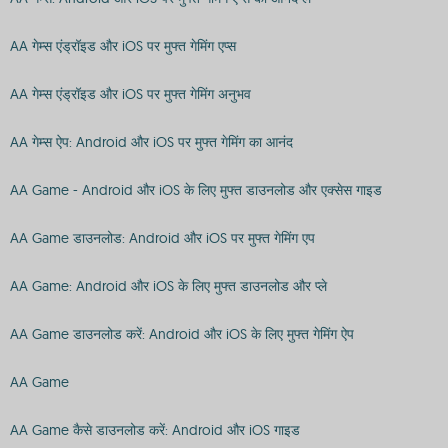
AA गेम्स एंड्रॉइड और iOS पर मुफ्त गेमिंग एप्स
AA गेम्स एंड्रॉइड और iOS पर मुफ्त गेमिंग अनुभव
AA गेम्स ऐप: Android और iOS पर मुफ्त गेमिंग का आनंद
AA Game - Android और iOS के लिए मुफ्त डाउनलोड और एक्सेस गाइड
AA Game डाउनलोड: Android और iOS पर मुफ्त गेमिंग एप
AA Game: Android और iOS के लिए मुफ्त डाउनलोड और प्ले
AA Game डाउनलोड करें: Android और iOS के लिए मुफ्त गेमिंग ऐप
AA Game
AA Game कैसे डाउनलोड करें: Android और iOS गाइड