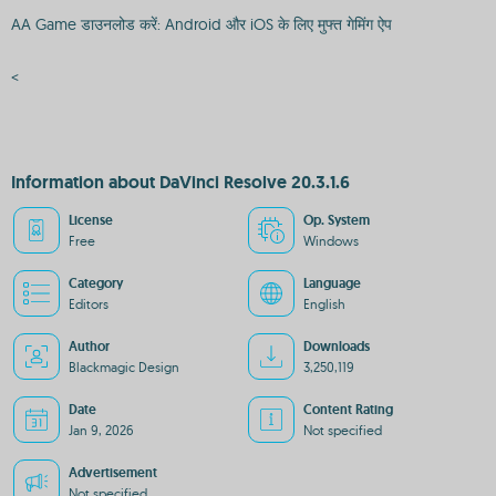
AA Game डाउनलोड करें: Android और iOS के लिए मुफ्त गेमिंग ऐप
<
Information about DaVinci Resolve 20.3.1.6
License
Op. System
Free
Windows
Category
Language
Editors
English
Author
Downloads
Blackmagic Design
3,250,119
Date
Content Rating
Jan 9, 2026
Not specified
Advertisement
Not specified