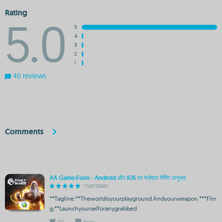
Rating
5.0
5
4
3
2
1
40 reviews
Comments
AA Game:Funn - Android और iOS पर मज़ेदार गेमिंग अनुभव
1768738860
**Tagline:**Theworldisyourplayground.Andyourweapon.***Flin
g:**Launchyourselforanygrabbed
201
Reply