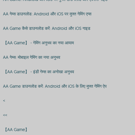
AA गेम्स डाउनलोड: Android और iOS पर मुफ्त गेमिंग एप्स
AA Game कैसे डाउनलोड करें: Android और iOS गाइड
【AA Game】 - गेमिंग अनुभव का नया आयाम
AA गेम्स: मोबाइल गेमिंग का नया अनुभव
【AA Game】 - इंडी गेम्स का अनोखा अनुभव
AA Game डाउनलोड करें: Android और iOS के लिए मुफ्त गेमिंग ऐप
<
<
<
【AA Game】