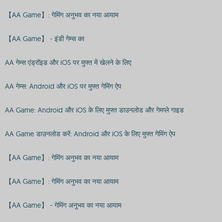
【AA Game】: गेमिंग अनुभव का नया आयाम
【AA Game】 - इंडी गेम्स का
AA गेम्स एंड्रॉइड और iOS पर मुफ्त में खेलने के लिए
AA गेम्स: Android और iOS पर मुफ्त गेमिंग ऐप
AA Game: Android और iOS के लिए मुफ्त डाउनलोड और गेमप्ले गाइड
AA Game डाउनलोड करें: Android और iOS के लिए मुफ्त गेमिंग ऐप
【AA Game】: गेमिंग अनुभव का नया आयाम
【AA Game】: गेमिंग अनुभव का नया आयाम
【AA Game】 - गेमिंग अनुभव का नया आयाम