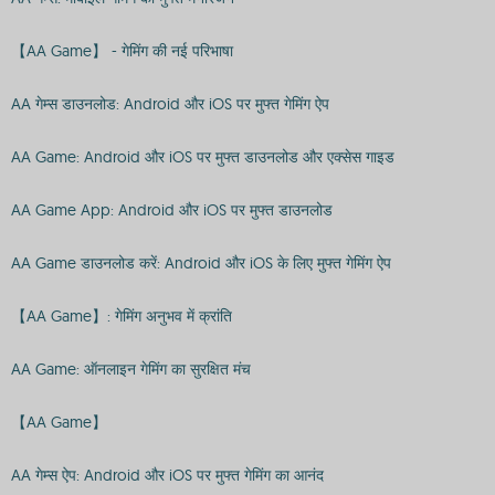
【AA Game】 - गेमिंग की नई परिभाषा
AA गेम्स डाउनलोड: Android और iOS पर मुफ्त गेमिंग ऐप
AA Game: Android और iOS पर मुफ्त डाउनलोड और एक्सेस गाइड
AA Game App: Android और iOS पर मुफ्त डाउनलोड
AA Game डाउनलोड करें: Android और iOS के लिए मुफ्त गेमिंग ऐप
【AA Game】: गेमिंग अनुभव में क्रांति
AA Game: ऑनलाइन गेमिंग का सुरक्षित मंच
【AA Game】
AA गेम्स ऐप: Android और iOS पर मुफ्त गेमिंग का आनंद