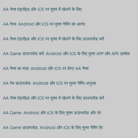
AA गेम्स एंड्रॉइड और iOS पर मुफ्त में खेलने के लिए
AA गेम्स: Android और iOS पर मुफ्त गेमिंग का आनंद
AA गेम्स एंड्रॉइड और iOS पर मुफ्त में खेलने के लिए डाउनलोड करें
AA Game डाउनलोड करें: Android और iOS के लिए मुफ्त APP और APK एक्सेस
AA गेम्स का मज़ा: Android और iOS पर बेस्ट AA गेम्स
AA गेम डाउनलोड: Android और iOS पर मुफ्त गेमिंग अनुभव
AA गेम्स एंड्रॉइड और iOS पर मुफ्त में खेलने के लिए डाउनलोड करें
AA Game: Android और iOS के लिए मुफ्त डाउनलोड और प्ले
AA Game डाउनलोड: Android और iOS के लिए मुफ्त गेमिंग ऐप