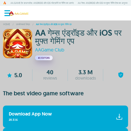
AA.GAME ऐप डाउनलोड: ANDROID और IOS प्लेटफ़ॉर्म पर गेमिंग का आनंद
AA गेम्स: ANDROID और IOS पर मुफ्त गेमिंग ऐप्स का अनुभव
HOME
/
उपयोगकर्ता केंद्र
/
AA गेम्स एंड्रॉइड और IOS पर मुफ्त गेमिंग एप
AA गेम्स एंड्रॉइड और iOS पर
मुफ्त गेमिंग एप
AAGame Club
#2
EDITORS
40
3.3 M
5.0
reviews
downloads
The best video game software
Download App Now
20.3.1.6