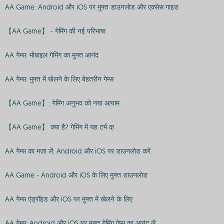
AA Game: Android और iOS पर मुफ्त डाउनलोड और एक्सेस गाइड
【AA Game】 - गेमिंग की नई परिभाषा
AA गेम्स: मोबाइल गेमिंग का मुफ्त आनंद
AA गेम्स: मुफ्त में खेलने के लिए बेहतरीन गेम्स
【AA Game】: गेमिंग अनुभव को नया आयाम
【AA Game】 क्या है? गेमिंग में यह टर्म क्
AA गेम्स का मज़ा लें: Android और iOS पर डाउनलोड करें
AA Game - Android और iOS के लिए मुफ्त डाउनलोड
AA गेम्स एंड्रॉइड और iOS पर मुफ्त में खेलने के लिए
AA गेम्स: Android और iOS पर मुफ्त गेमिंग ऐप्स का आनंद लें