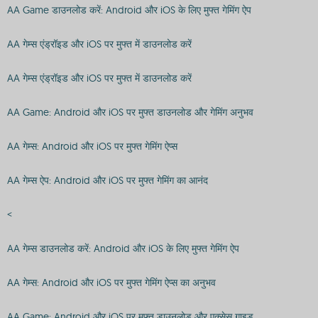
AA Game डाउनलोड करें: Android और iOS के लिए मुफ्त गेमिंग ऐप
AA गेम्स एंड्रॉइड और iOS पर मुफ्त में डाउनलोड करें
AA गेम्स एंड्रॉइड और iOS पर मुफ्त में डाउनलोड करें
AA Game: Android और iOS पर मुफ्त डाउनलोड और गेमिंग अनुभव
AA गेम्स: Android और iOS पर मुफ्त गेमिंग ऐप्स
AA गेम्स ऐप: Android और iOS पर मुफ्त गेमिंग का आनंद
<
AA गेम्स डाउनलोड करें: Android और iOS के लिए मुफ्त गेमिंग ऐप
AA गेम्स: Android और iOS पर मुफ्त गेमिंग ऐप्स का अनुभव
AA Game: Android और iOS पर मुफ्त डाउनलोड और एक्सेस गाइड