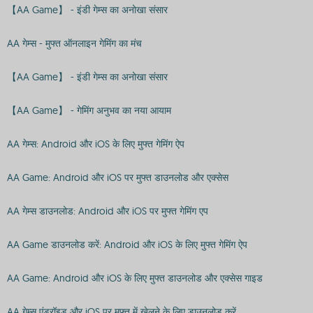
【AA Game】 - इंडी गेम्स का अनोखा संसार
AA गेम्स - मुफ्त ऑनलाइन गेमिंग का मंच
【AA Game】 - इंडी गेम्स का अनोखा संसार
【AA Game】 - गेमिंग अनुभव का नया आयाम
AA गेम्स: Android और iOS के लिए मुफ्त गेमिंग ऐप
AA Game: Android और iOS पर मुफ्त डाउनलोड और एक्सेस
AA गेम्स डाउनलोड: Android और iOS पर मुफ्त गेमिंग एप
AA Game डाउनलोड करें: Android और iOS के लिए मुफ्त गेमिंग ऐप
AA Game: Android और iOS के लिए मुफ्त डाउनलोड और एक्सेस गाइड
AA गेम्स एंड्रॉइड और iOS पर मुफ्त में खेलने के लिए डाउनलोड करें