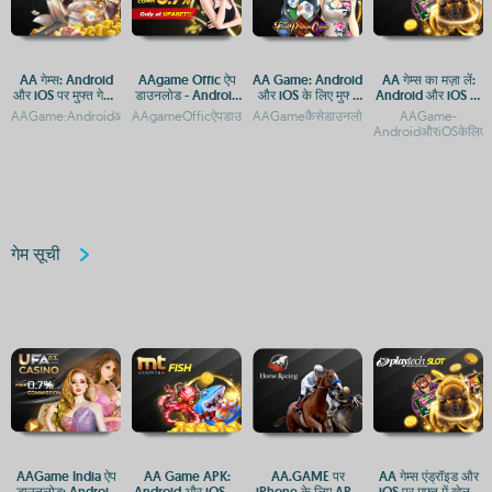
AA गेम्स: Android
AAgame Offic ऐप
AA Game: Android
AA गेम्स का मज़ा लें:
और iOS पर मुफ्त गेमिंग
डाउनलोड - Android
और iOS के लिए मुफ्त
Android और iOS पर
का आनंद
और iOS प्लेटफ़ॉर्म पर
डाउनलोड और प्ले
बेस्ट गेमिंग ऐप्स
AAGame:AndroidऔरiOSपरमुफ्तडाउनलोडऔरएक्सेसगाइडAAगेम्सएंड्रॉइडऔरiOSपरमुफ्तमेंडAAगेम्सए
AAgameOfficऐपडाउनलोड:AndroidऔरiOSप्लेटफ़ॉर्मपरएक्सेसगाइडA
AAGameकैसेडाउनलोडकरें:AndroidऔरiOSगाइडA
AAGame-
मुफ्त एक्सेस
AndroidऔरiOSकेलिएम
गेम सूची
AAGame India ऐप
AA Game APK:
AA.GAME पर
AA गेम्स एंड्रॉइड और
डाउनलोड: Android
Android और iOS पर
iPhone के लिए APP
iOS पर मुफ्त में खेलने