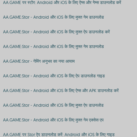
AA.GAME पर स्टोर: Android और iOS के लिए ऐप्स और गेम्स डाउनलोड करें
AA.GAME:Stor - Android और iOS के लिए मुफ्त गेम डाउनलोड
AA.GAME:Stor - Android और iOS के लिए मुफ्त ऐप डाउनलोड करें
AA.GAME:Stor - Android और iOS के लिए मुफ्त गेम डाउनलोड
AA.GAME:Stor - गेमिंग अनुभव का नया आयाम
AA.GAME:Stor - Android और iOS के लिए ऐप डाउनलोड गाइड
AA.GAME:Stor - Android और iOS के लिए ऐप्स और APK डाउनलोड करें
AA.GAME:Stor - Android और iOS के लिए मुफ्त ऐप डाउनलोड
AA.GAME:Stor - Android और iOS के लिए मुफ्त गेम एक्सेस एप
AA.GAME पर Stor ऐप डाउनलोड करें: Android और iOS के लिए गाइड