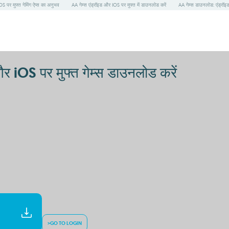
 पर मुफ्त गेमिंग ऐप्स का अनुभव
AA गेम्स एंड्रॉइड और IOS पर मुफ्त में डाउनलोड करें
AA गेम्स डाउनलोड: एंड्रॉइड
OS पर मुफ्त गेम्स डाउनलोड करें
>GO TO LOGIN