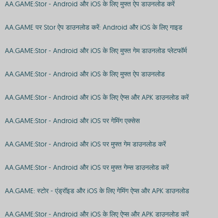
AA.GAME:Stor - Android और iOS के लिए मुफ्त ऐप डाउनलोड करें
AA.GAME पर Stor ऐप डाउनलोड करें: Android और iOS के लिए गाइड
AA.GAME:Stor - Android और iOS के लिए मुफ्त गेम डाउनलोड प्लेटफॉर्म
AA.GAME:Stor - Android और iOS के लिए मुफ्त ऐप डाउनलोड
AA.GAME:Stor - Android और iOS के लिए ऐप्स और APK डाउनलोड करें
AA.GAME:Stor - Android और iOS पर गेमिंग एक्सेस
AA.GAME:Stor - Android और iOS पर मुफ्त गेम डाउनलोड करें
AA.GAME:Stor - Android और iOS पर मुफ्त गेम्स डाउनलोड करें
AA.GAME: स्टोर - एंड्रॉइड और iOS के लिए गेमिंग ऐप्स और APK डाउनलोड
AA.GAME:Stor - Android और iOS के लिए ऐप्स और APK डाउनलोड करें