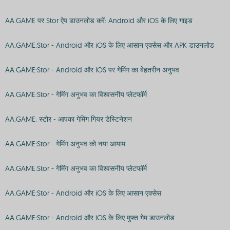
AA.GAME पर Stor ऐप डाउनलोड करें: Android और iOS के लिए गाइड
AA.GAME:Stor - Android और iOS के लिए आसान एक्सेस और APK डाउनलोड
AA.GAME:Stor - Android और iOS पर गेमिंग का बेहतरीन अनुभव
AA.GAME:Stor - गेमिंग अनुभव का विश्वसनीय प्लेटफॉर्म
AA.GAME: स्टोर - आपका गेमिंग गियर डेस्टिनेशन
AA.GAME:Stor - गेमिंग अनुभव को नया आयाम
AA.GAME:Stor - गेमिंग अनुभव का विश्वसनीय प्लेटफॉर्म
AA.GAME:Stor - Android और iOS के लिए आसान एक्सेस
AA.GAME:Stor - Android और iOS के लिए मुफ्त गेम डाउनलोड