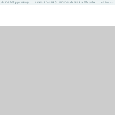
 और IOS के लिए मुफ्त गेमिंग ऐप
AAGAME ONLINE ऐप: ANDROID और APPLE पर गेमिंग एक्सेस
AA गेम्स: AND