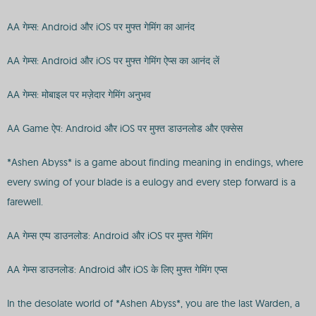
AA गेम्स: Android और iOS पर मुफ्त गेमिंग का आनंद
AA गेम्स: Android और iOS पर मुफ्त गेमिंग ऐप्स का आनंद लें
AA गेम्स: मोबाइल पर मज़ेदार गेमिंग अनुभव
AA Game ऐप: Android और iOS पर मुफ्त डाउनलोड और एक्सेस
*Ashen Abyss* is a game about finding meaning in endings, where
every swing of your blade is a eulogy and every step forward is a
farewell.
AA गेम्स एप्प डाउनलोड: Android और iOS पर मुफ्त गेमिंग
AA गेम्स डाउनलोड: Android और iOS के लिए मुफ्त गेमिंग एप्स
In the desolate world of *Ashen Abyss*, you are the last Warden, a