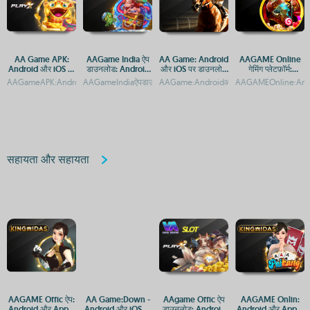
AA Game APK:
AAGame India ऐप
AA Game: Android
AAGAME Online
Android और iOS पर
डाउनलोड: Android
और iOS पर डाउनलोड
गेमिंग प्लेटफ़ॉर्म:
डाउनलोड करें
और iOS प्लेटफॉर्म पर
और एक्सेस गाइड
Android और iOS पर
AAGameAPK:AndroidऔरiOSपरडाउनलोडऔरएक्सेसगाइडAAGame:AndroidAPKडाउनलोडऔर
AAGameIndiaऐपडाउनलोड:AndroidऔरiOSप्लेटफॉर्मपरएक्सेसAAGa
AAGame:AndroidऔरiOSपरडाउनलोडऔरएक्स
AAGAMEOnline:Andr
एक्सेस
एक्सेस करें
सहायता और सहायता
AAGAME Offic ऐप:
AA Game:Down -
AAgame Offic ऐप
AAGAME Onlin:
Android और Apple
Android और iOS पर
डाउनलोड: Android
Android और Apple