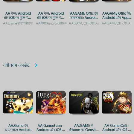
AA गेम्स: Android
AA गेम्स: Android
AAGAME Offic ऐप
AAGAME Offic ऐप:
और iOS पर मुफ्त गेमिंग
और iOS पर मुफ्त गेमिंग
डाउनलोड: Android
Android और Apple
का अनुभव
का आनंद
और iOS प्लेटफ़ॉर्म
पर मुफ्त डाउनलोड
AAGameडाउनलोडकरें:AndroidAAGameकैसेडाउनलोडकरें:AndroidऔरiOSगाइडAAगेम्सएंड्रॉइ
AAगेम्स:AndroidऔरiOSकेलिएमुफ्तगेमिंगऐप्सAAगेम्सएंड्रॉइडऔरiOSपरमुफ्तम
AAGAMEOfficऐप:AndroidऔरAppleपरडाउनल
AAGAMEOfficऐप:And
गाइड
नवीनतम अपडेट
AA.Game ऐप
AA Game:Funn -
AA.GAME से
AA Game:Onli -
डाउनलोड: Android
Android और iOS पर
iPhone पर Genshin
Android और iOS पर
और iOS प्लेटफॉर्म पर
मज़ेदार गेमिंग अनुभव
Impact APK
मुफ्त गेमिंग एप्प