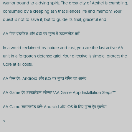
warrior bound to a dying spirit. The great city of Aethel is crumbling,
consumed by a creeping ash that silences life and memory. Your
quest is not to save it, but to guide its final, graceful end.
AA गेम्स एंड्रॉइड और iOS पर मुफ्त में डाउनलोड करें
In a world reclaimed by nature and rust, you are the last active AA
unit in a forgotten defense grid. Your directive is simple: protect the
Core at all costs.
AA गेम्स ऐप: Android और iOS पर मुफ्त गेमिंग का आनंद
AA Game ऐप इंस्टॉलेशन स्टेप्स**AA Game App Installation Steps**
AA Game डाउनलोड करें: Android और iOS के लिए मुफ्त ऐप एक्सेस
<