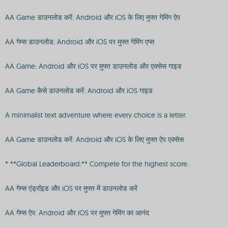
AA Game डाउनलोड करें: Android और iOS के लिए मुफ्त गेमिंग ऐप
AA गेम्स डाउनलोड: Android और iOS पर मुफ्त गेमिंग एप्स
AA Game: Android और iOS पर मुफ्त डाउनलोड और एक्सेस गाइड
AA Game कैसे डाउनलोड करें: Android और iOS गाइड
A minimalist text adventure where every choice is a letter.
AA Game डाउनलोड करें: Android और iOS के लिए मुफ्त ऐप एक्सेस
* **Global Leaderboard:** Compete for the highest score.
AA गेम्स एंड्रॉइड और iOS पर मुफ्त में डाउनलोड करें
AA गेम्स ऐप: Android और iOS पर मुफ्त गेमिंग का आनंद