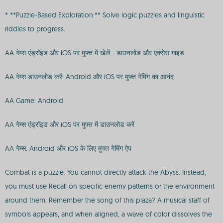
* **Puzzle-Based Exploration:** Solve logic puzzles and linguistic
riddles to progress.
AA गेम्स एंड्रॉइड और iOS पर मुफ्त में खेलें - डाउनलोड और एक्सेस गाइड
AA गेम्स डाउनलोड करें: Android और iOS पर मुफ्त गेमिंग का आनंद
AA Game: Android
AA गेम्स एंड्रॉइड और iOS पर मुफ्त में डाउनलोड करें
AA गेम्स: Android और iOS के लिए मुफ्त गेमिंग ऐप
Combat is a puzzle. You cannot directly attack the Abyss. Instead,
you must use Recall on specific enemy patterns or the environment
around them. Remember the song of this plaza? A musical staff of
symbols appears, and when aligned, a wave of color dissolves the