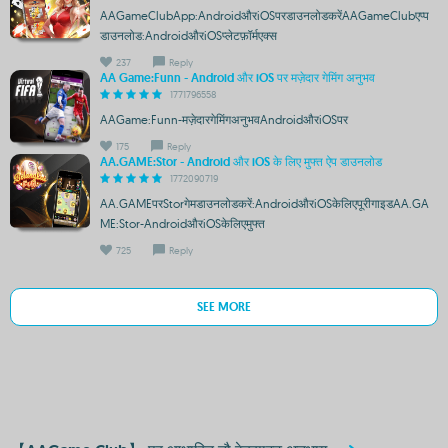
AAGameClubApp:AndroidऔरiOSपरडाउनलोडकरेंAAGameClubएप्प
डाउनलोड:AndroidऔरiOSप्लेटफ़ॉर्मएक्स
237
Reply
AA Game:Funn - Android और iOS पर मज़ेदार गेमिंग अनुभव
1771796558
AAGame:Funn-मज़ेदारगेमिंगअनुभवAndroidऔरiOSपर
175
Reply
AA.GAME:Stor - Android और iOS के लिए मुफ्त ऐप डाउनलोड
1772090719
AA.GAMEपरStorगेमडाउनलोडकरें:AndroidऔरiOSकेलिएपूरीगाइडAA.GA
ME:Stor-AndroidऔरiOSकेलिएमुफ्त
725
Reply
SEE MORE