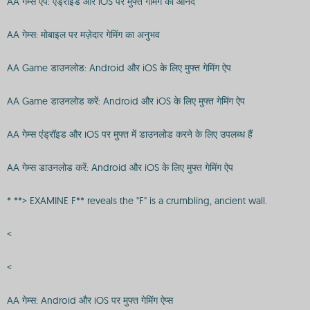
AA गेम्स ऐप: एंड्रॉइड और iOS पर मुफ्त गेमिंग का आनंद
AA गेम्स: मोबाइल पर मज़ेदार गेमिंग का अनुभव
AA Game डाउनलोड: Android और iOS के लिए मुफ्त गेमिंग ऐप
AA Game डाउनलोड करें: Android और iOS के लिए मुफ्त गेमिंग ऐप
AA गेम्स एंड्रॉइड और iOS पर मुफ्त में डाउनलोड करने के लिए उपलब्ध हैं
AA गेम्स डाउनलोड करें: Android और iOS के लिए मुफ्त गेमिंग ऐप
* **> EXAMINE F** reveals the "F" is a crumbling, ancient wall.
<
<
AA गेम्स: Android और iOS पर मुफ्त गेमिंग ऐप्स