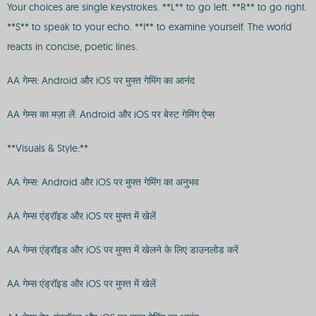
Your choices are single keystrokes. **L** to go left. **R** to go right.
**S** to speak to your echo. **I** to examine yourself. The world
reacts in concise, poetic lines.
AA गेम्स: Android और iOS पर मुफ्त गेमिंग का आनंद
AA गेम्स का मज़ा लें: Android और iOS पर बेस्ट गेमिंग ऐप्स
**Visuals & Style:**
AA गेम्स: Android और iOS पर मुफ्त गेमिंग का अनुभव
AA गेम्स एंड्रॉइड और iOS पर मुफ्त में खेलें
AA गेम्स एंड्रॉइड और iOS पर मुफ्त में खेलने के लिए डाउनलोड करें
AA गेम्स एंड्रॉइड और iOS पर मुफ्त में खेलें