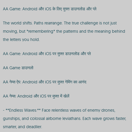
AA Game: Android और iOS के लिए मुफ्त डाउनलोड और प्ले
The world shifts. Paths rearrange. The true challenge is not just
moving, but *remembering* the patterns and the meaning behind
the letters you hold.
AA Game: Android और iOS पर मुफ्त डाउनलोड और प्ले
AA Game डाउनलो
AA गेम्स ऐप: Android और iOS पर मुफ्त गेमिंग का आनंद
AA गेम्स: Android और iOS पर मुफ्त में खेलें
- **Endless Waves:** Face relentless waves of enemy drones,
gunships, and colossal airborne leviathans. Each wave grows faster,
smarter, and deadlier.