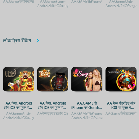
AA.Gameपरगेमिंगएप्सऔरAPKडाउनलोडकरें|AndroidऔरiOSप्लेटफ़ॉर्मAA.Gameपरगेमिंगएक्सेस:An
AAGame:Funn-
AA.GAMEसेiPhoneपरGenshinImpactडाउनलो
AAGame:Onli-
गेमिंग एक्सेस
डाउनलोड कैसे करें
AndroidऔरiOSपरमज़ेदारगेमिंगअनुभव
AndroidऔरiOSपरमुफ्तग
लोकप्रिय रैंकिंग
AA गेम्स: Android
AA गेम्स: Android
AA.GAME से
AA गेम्स एंड्रॉइड और
और iOS पर मुफ्त गेमिंग
और iOS पर मुफ्त गेमिंग
iPhone पर Genshin
iOS पर मुफ्त में
ऐप
एप्स
Impact डाउनलोड और
डाउनलोड करें
AAGame:Andr-
AAगेम्सएंड्रॉइडऔरiOSपरमुफ्तमेंखेलनेकेलिएडाउनलोडकरेंAAGameकैसेडा
AA.GAMEपरiPhoneकेलिएGenshinImpactAP
AAGameकैसेडाउनलोडकरे
प्ले करें
AndroidऔरiOSपरमुफ्तगेमिंगएपAAGame:AndroidऔरiOSपरडाउनलोडऔरएक्सेसगाइडAAगेम्सAn
AndroidऔरiOSप्लेटफ़