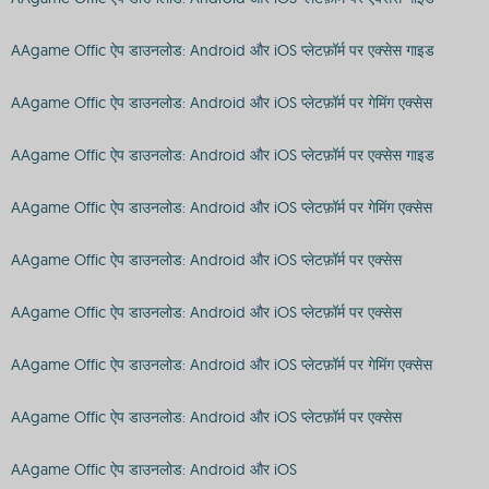
AAgame Offic ऐप डाउनलोड: Android और iOS प्लेटफ़ॉर्म पर एक्सेस गाइड
AAgame Offic ऐप डाउनलोड: Android और iOS प्लेटफ़ॉर्म पर गेमिंग एक्सेस
AAgame Offic ऐप डाउनलोड: Android और iOS प्लेटफ़ॉर्म पर एक्सेस गाइड
AAgame Offic ऐप डाउनलोड: Android और iOS प्लेटफ़ॉर्म पर गेमिंग एक्सेस
AAgame Offic ऐप डाउनलोड: Android और iOS प्लेटफ़ॉर्म पर एक्सेस
AAgame Offic ऐप डाउनलोड: Android और iOS प्लेटफ़ॉर्म पर एक्सेस
AAgame Offic ऐप डाउनलोड: Android और iOS प्लेटफ़ॉर्म पर गेमिंग एक्सेस
AAgame Offic ऐप डाउनलोड: Android और iOS प्लेटफ़ॉर्म पर एक्सेस
AAgame Offic ऐप डाउनलोड: Android और iOS