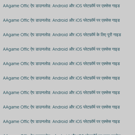
AAgame Offic ऐप डाउनलोड: Android और iOS प्लेटफ़ॉर्म पर एक्सेस गाइड
AAgame Offic ऐप डाउनलोड: Android और iOS प्लेटफ़ॉर्म पर एक्सेस गाइड
AAgame Offic ऐप डाउनलोड: Android और iOS प्लेटफ़ॉर्म के लिए पूरी गाइड
AAgame Offic ऐप डाउनलोड: Android और iOS प्लेटफ़ॉर्म पर एक्सेस गाइड
AAgame Offic ऐप डाउनलोड: Android और iOS प्लेटफ़ॉर्म पर एक्सेस गाइड
AAgame Offic ऐप डाउनलोड: Android और iOS प्लेटफ़ॉर्म पर एक्सेस गाइड
AAgame Offic ऐप डाउनलोड: Android और iOS प्लेटफ़ॉर्म पर एक्सेस गाइड
AAgame Offic ऐप डाउनलोड: Android और iOS प्लेटफ़ॉर्म पर एक्सेस गाइड
AAgame Offic ऐप डाउनलोड: Android और iOS प्लेटफ़ॉर्म पर एक्सेस गाइड