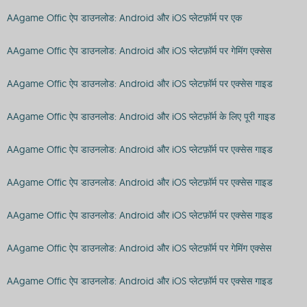
AAgame Offic ऐप डाउनलोड: Android और iOS प्लेटफ़ॉर्म पर एक
AAgame Offic ऐप डाउनलोड: Android और iOS प्लेटफ़ॉर्म पर गेमिंग एक्सेस
AAgame Offic ऐप डाउनलोड: Android और iOS प्लेटफ़ॉर्म पर एक्सेस गाइड
AAgame Offic ऐप डाउनलोड: Android और iOS प्लेटफ़ॉर्म के लिए पूरी गाइड
AAgame Offic ऐप डाउनलोड: Android और iOS प्लेटफ़ॉर्म पर एक्सेस गाइड
AAgame Offic ऐप डाउनलोड: Android और iOS प्लेटफ़ॉर्म पर एक्सेस गाइड
AAgame Offic ऐप डाउनलोड: Android और iOS प्लेटफ़ॉर्म पर एक्सेस गाइड
AAgame Offic ऐप डाउनलोड: Android और iOS प्लेटफ़ॉर्म पर गेमिंग एक्सेस
AAgame Offic ऐप डाउनलोड: Android और iOS प्लेटफ़ॉर्म पर एक्सेस गाइड