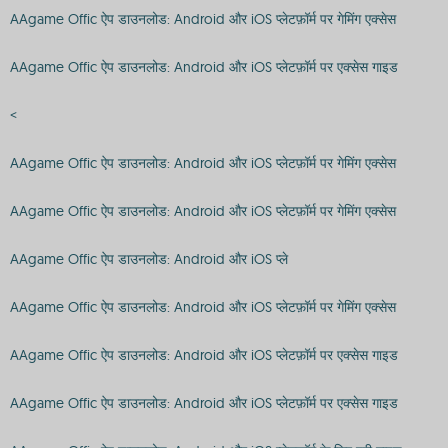
AAgame Offic ऐप डाउनलोड: Android और iOS प्लेटफ़ॉर्म पर गेमिंग एक्सेस
AAgame Offic ऐप डाउनलोड: Android और iOS प्लेटफ़ॉर्म पर एक्सेस गाइड
<
AAgame Offic ऐप डाउनलोड: Android और iOS प्लेटफ़ॉर्म पर गेमिंग एक्सेस
AAgame Offic ऐप डाउनलोड: Android और iOS प्लेटफ़ॉर्म पर गेमिंग एक्सेस
AAgame Offic ऐप डाउनलोड: Android और iOS प्ले
AAgame Offic ऐप डाउनलोड: Android और iOS प्लेटफ़ॉर्म पर गेमिंग एक्सेस
AAgame Offic ऐप डाउनलोड: Android और iOS प्लेटफ़ॉर्म पर एक्सेस गाइड
AAgame Offic ऐप डाउनलोड: Android और iOS प्लेटफ़ॉर्म पर एक्सेस गाइड