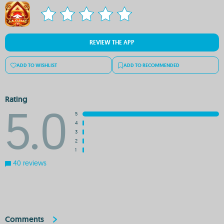
REVIEW THE APP
ADD TO WISHLIST
ADD TO RECOMMENDED
Rating
5.0
5
4
3
2
1
40 reviews
Comments