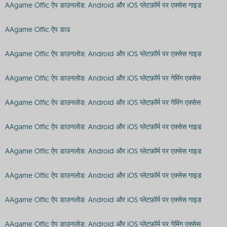
AAgame Offic ऐप डाउनलोड: Android और iOS प्लेटफ़ॉर्म पर एक्सेस गाइड
AAgame Offic ऐप डाउ
AAgame Offic ऐप डाउनलोड: Android और iOS प्लेटफ़ॉर्म पर एक्सेस गाइड
AAgame Offic ऐप डाउनलोड: Android और iOS प्लेटफ़ॉर्म पर गेमिंग एक्सेस
AAgame Offic ऐप डाउनलोड: Android और iOS प्लेटफ़ॉर्म पर गेमिंग एक्सेस
AAgame Offic ऐप डाउनलोड: Android और iOS प्लेटफ़ॉर्म पर एक्सेस गाइड
AAgame Offic ऐप डाउनलोड: Android और iOS प्लेटफ़ॉर्म पर एक्सेस गाइड
AAgame Offic ऐप डाउनलोड: Android और iOS प्लेटफ़ॉर्म पर एक्सेस गाइड
AAgame Offic ऐप डाउनलोड: Android और iOS प्लेटफ़ॉर्म पर एक्सेस गाइड
AAgame Offic ऐप डाउनलोड: Android और iOS प्लेटफ़ॉर्म पर गेमिंग एक्सेस