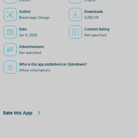
Author
Downloads
Blackmagic Design
3,250,119
Date
Content Rating
Jan 9, 2026
Not specified
Advertisement
Not specified
Why is this app published on Uptodown?
(More information)
Rate this App