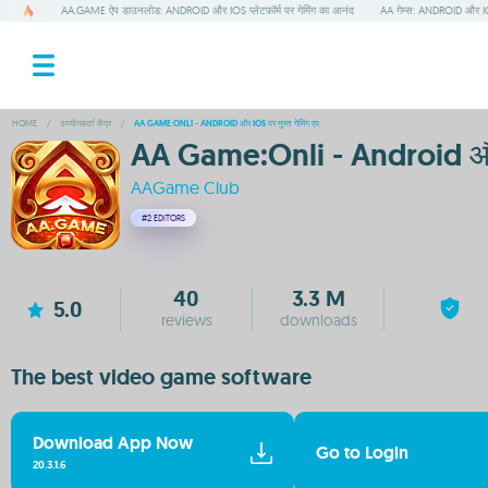
AA.GAME ऐप डाउनलोड: ANDROID और IOS प्लेटफ़ॉर्म पर गेमिंग का आनंद
AA गेम्स: ANDROID और IOS
HOME
/
उपयोगकर्ता केंद्र
/
AA GAME:ONLI - ANDROID और IOS पर मुफ्त गेमिंग एप
AA Game:Onli - Android और i
AAGame Club
#2
EDITORS
40
3.3 M
5.0
reviews
downloads
The best video game software
Download App Now
Go to Login
20.3.1.6