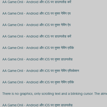
AA Game:Onli - Android और iOS पर डाउनलोड करें
AA Game:Onli - Android और iOS पर मुफ्त गेमिंग एप
AA Game:Onli - Android और iOS पर मुफ्त गेमिंग ऐप
AA Game:Onli - Android और iOS पर डाउनलोड करें
AA Game:Onli - Android और iOS पर मुफ्त गेमिंग एपीके
AA Game:Onli - Android और iOS पर मुफ्त डाउनलोड
AA Game:Onli - Android और iOS पर मुफ्त गेमिंग एप्लिकेशन
AA Game:Onli - Android और iOS पर मुफ्त गेमिंग एपीके
There is no graphics, only scrolling text and a blinking cursor. The 
AA Game:Onli - Android और iOS पर मुफ्त डाउनलोड