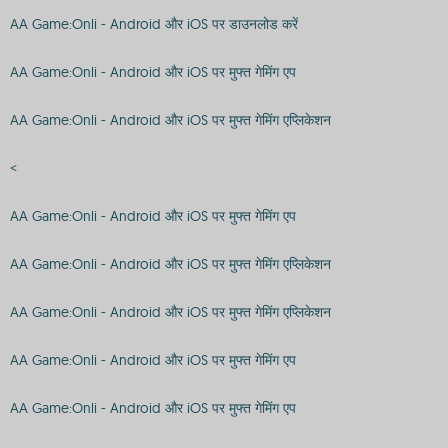
AA Game:Onli - Android और iOS पर डाउनलोड करें
AA Game:Onli - Android और iOS पर मुफ्त गेमिंग एप
AA Game:Onli - Android और iOS पर मुफ्त गेमिंग एप्लिकेशन
<
AA Game:Onli - Android और iOS पर मुफ्त गेमिंग एप
AA Game:Onli - Android और iOS पर मुफ्त गेमिंग एप्लिकेशन
AA Game:Onli - Android और iOS पर मुफ्त गेमिंग एप्लिकेशन
AA Game:Onli - Android और iOS पर मुफ्त गेमिंग एप
AA Game:Onli - Android और iOS पर मुफ्त गेमिंग एप