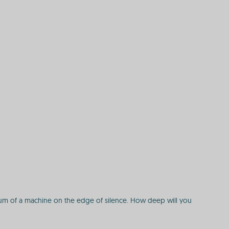
g hum of a machine on the edge of silence. How deep will you