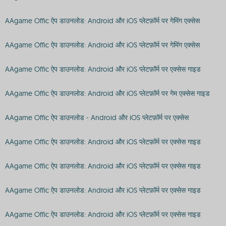
AAgame Offic ऐप डाउनलोड: Android और iOS प्लेटफ़ॉर्म पर गेमिंग एक्सेस
AAgame Offic ऐप डाउनलोड: Android और iOS प्लेटफ़ॉर्म पर गेमिंग एक्सेस
AAgame Offic ऐप डाउनलोड: Android और iOS प्लेटफ़ॉर्म पर एक्सेस गाइड
AAgame Offic ऐप डाउनलोड: Android और iOS प्लेटफ़ॉर्म पर गेम एक्सेस गाइड
AAgame Offic ऐप डाउनलोड - Android और iOS प्लेटफ़ॉर्म पर एक्सेस
AAgame Offic ऐप डाउनलोड: Android और iOS प्लेटफ़ॉर्म पर एक्सेस गाइड
AAgame Offic ऐप डाउनलोड: Android और iOS प्लेटफ़ॉर्म पर एक्सेस गाइड
AAgame Offic ऐप डाउनलोड: Android और iOS प्लेटफ़ॉर्म पर एक्सेस गाइड
AAgame Offic ऐप डाउनलोड: Android और iOS प्लेटफ़ॉर्म पर एक्सेस गाइड