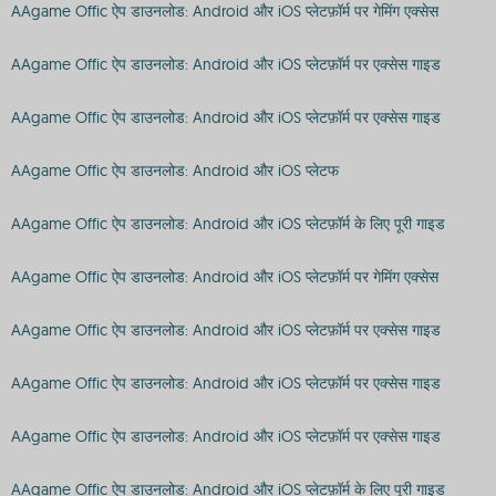
AAgame Offic ऐप डाउनलोड: Android और iOS प्लेटफ़ॉर्म पर गेमिंग एक्सेस
AAgame Offic ऐप डाउनलोड: Android और iOS प्लेटफ़ॉर्म पर एक्सेस गाइड
AAgame Offic ऐप डाउनलोड: Android और iOS प्लेटफ़ॉर्म पर एक्सेस गाइड
AAgame Offic ऐप डाउनलोड: Android और iOS प्लेटफ
AAgame Offic ऐप डाउनलोड: Android और iOS प्लेटफ़ॉर्म के लिए पूरी गाइड
AAgame Offic ऐप डाउनलोड: Android और iOS प्लेटफ़ॉर्म पर गेमिंग एक्सेस
AAgame Offic ऐप डाउनलोड: Android और iOS प्लेटफ़ॉर्म पर एक्सेस गाइड
AAgame Offic ऐप डाउनलोड: Android और iOS प्लेटफ़ॉर्म पर एक्सेस गाइड
AAgame Offic ऐप डाउनलोड: Android और iOS प्लेटफ़ॉर्म पर एक्सेस गाइड
AAgame Offic ऐप डाउनलोड: Android और iOS प्लेटफ़ॉर्म के लिए पूरी गाइड