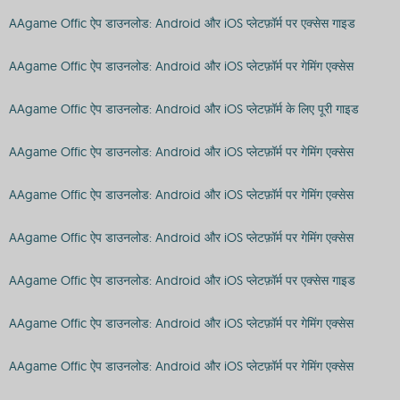
AAgame Offic ऐप डाउनलोड: Android और iOS प्लेटफ़ॉर्म पर एक्सेस गाइड
AAgame Offic ऐप डाउनलोड: Android और iOS प्लेटफ़ॉर्म पर गेमिंग एक्सेस
AAgame Offic ऐप डाउनलोड: Android और iOS प्लेटफ़ॉर्म के लिए पूरी गाइड
AAgame Offic ऐप डाउनलोड: Android और iOS प्लेटफ़ॉर्म पर गेमिंग एक्सेस
AAgame Offic ऐप डाउनलोड: Android और iOS प्लेटफ़ॉर्म पर गेमिंग एक्सेस
AAgame Offic ऐप डाउनलोड: Android और iOS प्लेटफ़ॉर्म पर गेमिंग एक्सेस
AAgame Offic ऐप डाउनलोड: Android और iOS प्लेटफ़ॉर्म पर एक्सेस गाइड
AAgame Offic ऐप डाउनलोड: Android और iOS प्लेटफ़ॉर्म पर गेमिंग एक्सेस
AAgame Offic ऐप डाउनलोड: Android और iOS प्लेटफ़ॉर्म पर गेमिंग एक्सेस