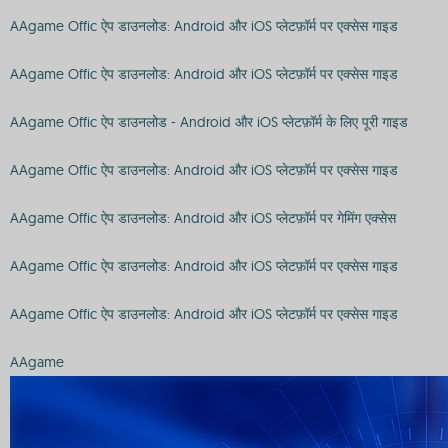
AAgame Offic ऐप डाउनलोड: Android और iOS प्लेटफ़ॉर्म पर एक्सेस गाइड
AAgame Offic ऐप डाउनलोड: Android और iOS प्लेटफ़ॉर्म पर एक्सेस गाइड
AAgame Offic ऐप डाउनलोड - Android और iOS प्लेटफ़ॉर्म के लिए पूरी गाइड
AAgame Offic ऐप डाउनलोड: Android और iOS प्लेटफ़ॉर्म पर एक्सेस गाइड
AAgame Offic ऐप डाउनलोड: Android और iOS प्लेटफ़ॉर्म पर गेमिंग एक्सेस
AAgame Offic ऐप डाउनलोड: Android और iOS प्लेटफ़ॉर्म पर एक्सेस गाइड
AAgame Offic ऐप डाउनलोड: Android और iOS प्लेटफ़ॉर्म पर एक्सेस गाइड
AAgame