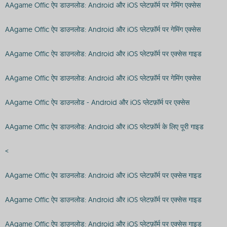
AAgame Offic ऐप डाउनलोड: Android और iOS प्लेटफ़ॉर्म पर गेमिंग एक्सेस
AAgame Offic ऐप डाउनलोड: Android और iOS प्लेटफ़ॉर्म पर गेमिंग एक्सेस
AAgame Offic ऐप डाउनलोड: Android और iOS प्लेटफ़ॉर्म पर एक्सेस गाइड
AAgame Offic ऐप डाउनलोड: Android और iOS प्लेटफ़ॉर्म पर गेमिंग एक्सेस
AAgame Offic ऐप डाउनलोड - Android और iOS प्लेटफ़ॉर्म पर एक्सेस
AAgame Offic ऐप डाउनलोड: Android और iOS प्लेटफ़ॉर्म के लिए पूरी गाइड
<
AAgame Offic ऐप डाउनलोड: Android और iOS प्लेटफ़ॉर्म पर एक्सेस गाइड
AAgame Offic ऐप डाउनलोड: Android और iOS प्लेटफ़ॉर्म पर एक्सेस गाइड
AAgame Offic ऐप डाउनलोड: Android और iOS प्लेटफ़ॉर्म पर एक्सेस गाइड