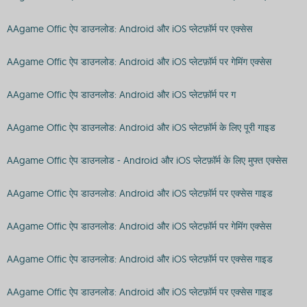
AAgame Offic ऐप डाउनलोड: Android और iOS प्लेटफ़ॉर्म पर एक्सेस
AAgame Offic ऐप डाउनलोड: Android और iOS प्लेटफ़ॉर्म पर गेमिंग एक्सेस
AAgame Offic ऐप डाउनलोड: Android और iOS प्लेटफ़ॉर्म पर ग
AAgame Offic ऐप डाउनलोड: Android और iOS प्लेटफ़ॉर्म के लिए पूरी गाइड
AAgame Offic ऐप डाउनलोड - Android और iOS प्लेटफ़ॉर्म के लिए मुफ्त एक्सेस
AAgame Offic ऐप डाउनलोड: Android और iOS प्लेटफ़ॉर्म पर एक्सेस गाइड
AAgame Offic ऐप डाउनलोड: Android और iOS प्लेटफ़ॉर्म पर गेमिंग एक्सेस
AAgame Offic ऐप डाउनलोड: Android और iOS प्लेटफ़ॉर्म पर एक्सेस गाइड
AAgame Offic ऐप डाउनलोड: Android और iOS प्लेटफ़ॉर्म पर एक्सेस गाइड