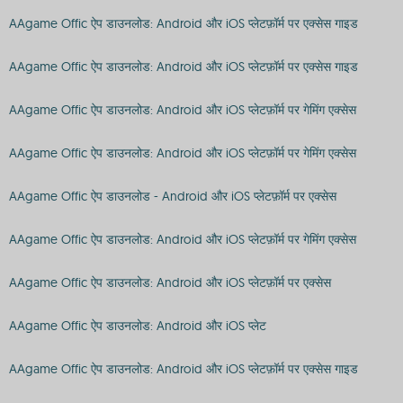
AAgame Offic ऐप डाउनलोड: Android और iOS प्लेटफ़ॉर्म पर एक्सेस गाइड
AAgame Offic ऐप डाउनलोड: Android और iOS प्लेटफ़ॉर्म पर एक्सेस गाइड
AAgame Offic ऐप डाउनलोड: Android और iOS प्लेटफ़ॉर्म पर गेमिंग एक्सेस
AAgame Offic ऐप डाउनलोड: Android और iOS प्लेटफ़ॉर्म पर गेमिंग एक्सेस
AAgame Offic ऐप डाउनलोड - Android और iOS प्लेटफ़ॉर्म पर एक्सेस
AAgame Offic ऐप डाउनलोड: Android और iOS प्लेटफ़ॉर्म पर गेमिंग एक्सेस
AAgame Offic ऐप डाउनलोड: Android और iOS प्लेटफ़ॉर्म पर एक्सेस
AAgame Offic ऐप डाउनलोड: Android और iOS प्लेट
AAgame Offic ऐप डाउनलोड: Android और iOS प्लेटफ़ॉर्म पर एक्सेस गाइड