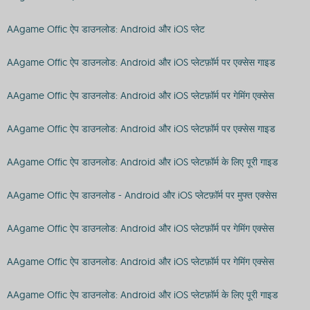
AAgame Offic ऐप डाउनलोड: Android और iOS प्लेट
AAgame Offic ऐप डाउनलोड: Android और iOS प्लेटफ़ॉर्म पर एक्सेस गाइड
AAgame Offic ऐप डाउनलोड: Android और iOS प्लेटफ़ॉर्म पर गेमिंग एक्सेस
AAgame Offic ऐप डाउनलोड: Android और iOS प्लेटफ़ॉर्म पर एक्सेस गाइड
AAgame Offic ऐप डाउनलोड: Android और iOS प्लेटफ़ॉर्म के लिए पूरी गाइड
AAgame Offic ऐप डाउनलोड - Android और iOS प्लेटफ़ॉर्म पर मुफ्त एक्सेस
AAgame Offic ऐप डाउनलोड: Android और iOS प्लेटफ़ॉर्म पर गेमिंग एक्सेस
AAgame Offic ऐप डाउनलोड: Android और iOS प्लेटफ़ॉर्म पर गेमिंग एक्सेस
AAgame Offic ऐप डाउनलोड: Android और iOS प्लेटफ़ॉर्म के लिए पूरी गाइड