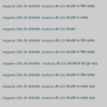
AAgame Offic ऐप डाउनलोड: Android और iOS प्लेटफ़ॉर्म पर गेमिंग एक्सेस
AAgame Offic ऐप डाउनलोड: Android और iOS प्लेटफ़ॉर्म पर एक्सेस
AAgame Offic ऐप डाउनलोड: Android और iOS प्लेटफ़ॉर
AAgame Offic ऐप डाउनलोड: Android और iOS प्लेटफ़ॉर्म पर गेमिंग एक्सेस
AAgame Offic ऐप डाउनलोड: Android और iOS प्लेटफ़ॉर्म पर गेमिंग एक्सेस
AAgame Offic ऐप डाउनलोड - Android और iOS प्लेटफ़ॉर्म के लिए पूरी गाइड
AAgame Offic ऐप डाउनलोड: Android और iOS प्लेटफ़ॉर्म पर गेमिंग एक्सेस
AAgame Offic ऐप डाउनलोड: Android और iOS प्लेटफ़ॉर्म पर एक्सेस गाइड
AAgame Offic ऐप डाउनलोड: Android और iOS प्लेटफ़ॉर्म पर एक्सेस गाइड