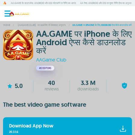
AA.GAME ऐप डाउनलोड: ANDROID और IOS प्लेटफ़ॉर्म पर गेमिंग का आनंद
AA गेम्स: ANDROID और IOS पर मुफ्त गेमिंग ऐप्स का अनुभव
HOME
/
【AAGAME CLUB】 पर आधारित नौ वेबसाइट अनुभाग:
/
AA.GAME पर IPHONE के लिए ANDROID ऐप्स कैसे डाउनलोड करें
AA.GAME पर iPhone के लिए
Android ऐप्स कैसे डाउनलोड
करें
AAGame Club
#2
EDITORS
40
3.3 M
5.0
reviews
downloads
The best video game software
Download App Now
20.3.1.6