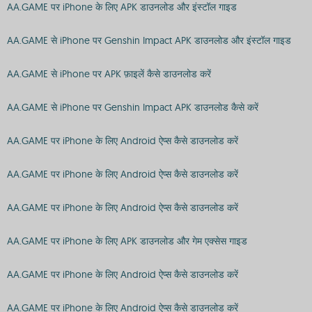
AA.GAME पर iPhone के लिए APK डाउनलोड और इंस्टॉल गाइड
AA.GAME से iPhone पर Genshin Impact APK डाउनलोड और इंस्टॉल गाइड
AA.GAME से iPhone पर APK फ़ाइलें कैसे डाउनलोड करें
AA.GAME से iPhone पर Genshin Impact APK डाउनलोड कैसे करें
AA.GAME पर iPhone के लिए Android ऐप्स कैसे डाउनलोड करें
AA.GAME पर iPhone के लिए Android ऐप्स कैसे डाउनलोड करें
AA.GAME पर iPhone के लिए Android ऐप्स कैसे डाउनलोड करें
AA.GAME पर iPhone के लिए APK डाउनलोड और गेम एक्सेस गाइड
AA.GAME पर iPhone के लिए Android ऐप्स कैसे डाउनलोड करें
AA.GAME पर iPhone के लिए Android ऐप्स कैसे डाउनलोड करें