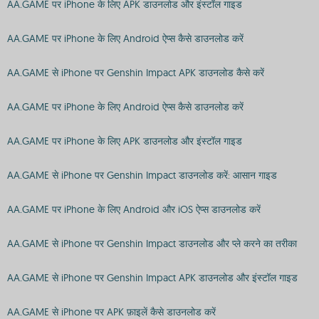
AA.GAME पर iPhone के लिए APK डाउनलोड और इंस्टॉल गाइड
AA.GAME पर iPhone के लिए Android ऐप्स कैसे डाउनलोड करें
AA.GAME से iPhone पर Genshin Impact APK डाउनलोड कैसे करें
AA.GAME पर iPhone के लिए Android ऐप्स कैसे डाउनलोड करें
AA.GAME पर iPhone के लिए APK डाउनलोड और इंस्टॉल गाइड
AA.GAME से iPhone पर Genshin Impact डाउनलोड करें: आसान गाइड
AA.GAME पर iPhone के लिए Android और iOS ऐप्स डाउनलोड करें
AA.GAME से iPhone पर Genshin Impact डाउनलोड और प्ले करने का तरीका
AA.GAME से iPhone पर Genshin Impact APK डाउनलोड और इंस्टॉल गाइड
AA.GAME से iPhone पर APK फ़ाइलें कैसे डाउनलोड करें