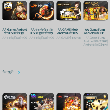
AA Game: Android
AA गेम्स एंड्रॉइड और
AA.GAME:Mobi -
AA Game:Funn -
और iOS के लिए मुफ्त
iOS पर मुफ्त गेमिंग ऐप
Android और iOS के
Android और iOS पर
डाउनलोड और एक्सेस
लिए आसान एक्सेस और
मज़ेदार गेमिंग अनुभव
AAगेम्सएंड्रॉइडऔरiOSपरमुफ्तमेंखेलनेकेलिएडाउनलोडकरेंAAगेम्सडाउनलोडकरें:AndroidऔरiOSकेलिए
AAगेम्सएंड्रॉइडऔरiOSपरमुफ्तमेंखेलनेकेलिएडाउनलोडकरेंAAगेम्सऐप:Androi
AA.GAMEमोबाइलप्लेटफ़ॉर्म:AndroidऔरiOSपरगे
AAGame:Funn-
गाइड
डाउनलोड
AndroidऔरiOSपरमज़ेद
AndroidऔरiOSपरमज़ेदा
गेम सूची