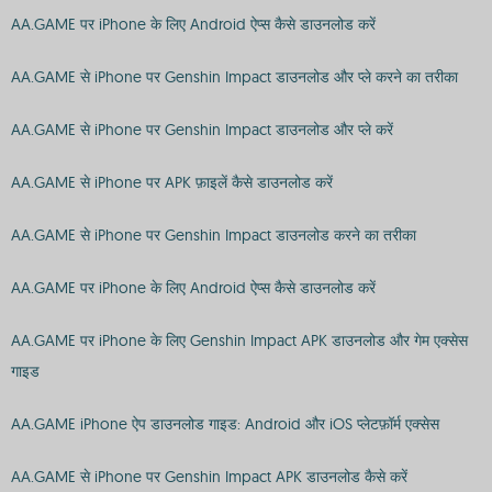
AA.GAME पर iPhone के लिए Android ऐप्स कैसे डाउनलोड करें
AA.GAME से iPhone पर Genshin Impact डाउनलोड और प्ले करने का तरीका
AA.GAME से iPhone पर Genshin Impact डाउनलोड और प्ले करें
AA.GAME से iPhone पर APK फ़ाइलें कैसे डाउनलोड करें
AA.GAME से iPhone पर Genshin Impact डाउनलोड करने का तरीका
AA.GAME पर iPhone के लिए Android ऐप्स कैसे डाउनलोड करें
AA.GAME पर iPhone के लिए Genshin Impact APK डाउनलोड और गेम एक्सेस
गाइड
AA.GAME iPhone ऐप डाउनलोड गाइड: Android और iOS प्लेटफ़ॉर्म एक्सेस
AA.GAME से iPhone पर Genshin Impact APK डाउनलोड कैसे करें