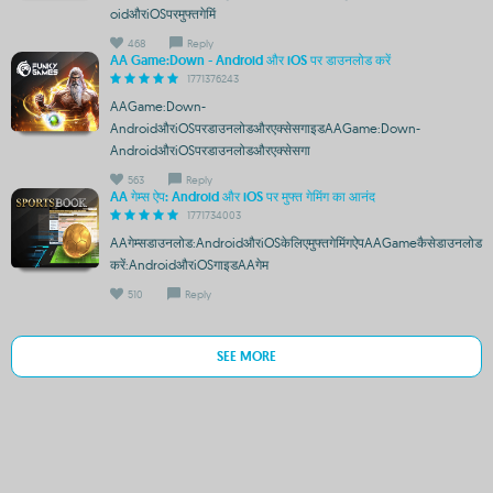
oidऔरiOSपरमुफ्तगेमिं
468
Reply
AA Game:Down - Android और iOS पर डाउनलोड करें
1771376243
AAGame:Down-
AndroidऔरiOSपरडाउनलोडऔरएक्सेसगाइडAAGame:Down-
AndroidऔरiOSपरडाउनलोडऔरएक्सेसगा
563
Reply
AA गेम्स ऐप: Android और iOS पर मुफ्त गेमिंग का आनंद
1771734003
AAगेम्सडाउनलोड:AndroidऔरiOSकेलिएमुफ्तगेमिंगऐपAAGameकैसेडाउनलोड
करें:AndroidऔरiOSगाइडAAगेम
510
Reply
SEE MORE