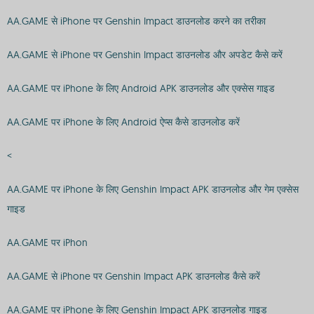
AA.GAME से iPhone पर Genshin Impact डाउनलोड करने का तरीका
AA.GAME से iPhone पर Genshin Impact डाउनलोड और अपडेट कैसे करें
AA.GAME पर iPhone के लिए Android APK डाउनलोड और एक्सेस गाइड
AA.GAME पर iPhone के लिए Android ऐप्स कैसे डाउनलोड करें
<
AA.GAME पर iPhone के लिए Genshin Impact APK डाउनलोड और गेम एक्सेस
गाइड
AA.GAME पर iPhon
AA.GAME से iPhone पर Genshin Impact APK डाउनलोड कैसे करें
AA.GAME पर iPhone के लिए Genshin Impact APK डाउनलोड गाइड