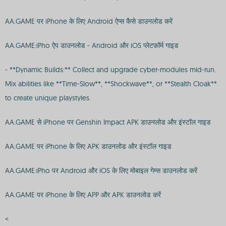
AA.GAME पर iPhone के लिए Android ऐप्स कैसे डाउनलोड करें
AA.GAME:iPho ऐप डाउनलोड - Android और iOS प्लेटफ़ॉर्म गाइड
- **Dynamic Builds:** Collect and upgrade cyber-modules mid-run.
Mix abilities like **Time-Slow**, **Shockwave**, or **Stealth Cloak**
to create unique playstyles.
AA.GAME से iPhone पर Genshin Impact APK डाउनलोड और इंस्टॉल गाइड
AA.GAME पर iPhone के लिए APK डाउनलोड और इंस्टॉल गाइड
AA.GAME:iPho पर Android और iOS के लिए मोबाइल गेम्स डाउनलोड करें
AA.GAME पर iPhone के लिए APP और APK डाउनलोड करें
<