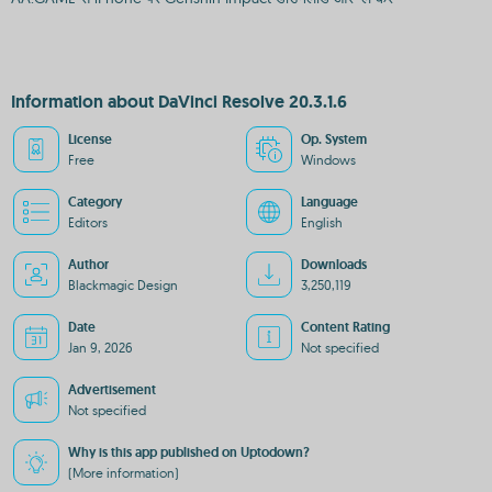
Information about DaVinci Resolve 20.3.1.6
License
Op. System
Free
Windows
Category
Language
Editors
English
Author
Downloads
Blackmagic Design
3,250,119
Date
Content Rating
Jan 9, 2026
Not specified
Advertisement
Not specified
Why is this app published on Uptodown?
(More information)