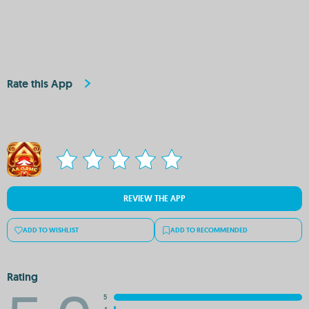
Rate this App
REVIEW THE APP
ADD TO WISHLIST
ADD TO RECOMMENDED
Rating
5