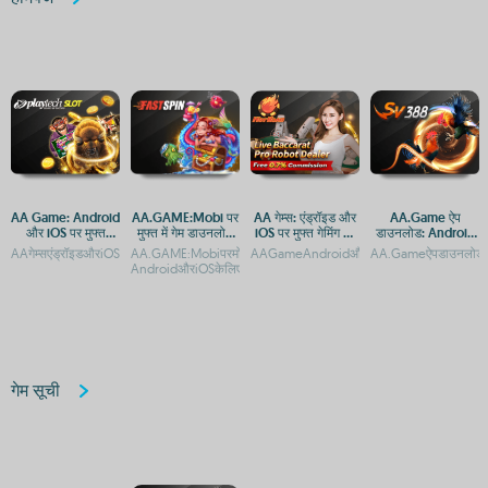
AA Game: Android
AA.GAME:Mobi पर
AA गेम्स: एंड्रॉइड और
AA.Game ऐप
और iOS पर मुफ्त
मुफ्त में गेम डाउनलोड
iOS पर मुफ्त गेमिंग का
डाउनलोड: Android
डाउनलोड और एक्सेस
करें - Android और
आनंद
और iOS प्लेटफ़ॉर्म पर
AAगेम्सएंड्रॉइडऔरiOSपरमुफ्तमेंडाउनलोडकरेंAAगेम्सएंड्रॉइडऔरiOSपरमुफ्तमेंखेलनेकेलिएडाउनलोड
AA.GAME:Mobiपरमोबाइलगेमिंगकाआनंदलें-
AAGameAndroidऔरAppleऐप्स:मोबाइलगेमिंग
AA.Gameऐपडाउनलोडकरे
गाइड
iOS के लिए एक्सेस
गेमिंग एक्सेस
AndroidऔरiOSकेलिएएक्सेसAA.GAME:Mobiपरमुफ्तमेंगेम्सडा
गेम सूची