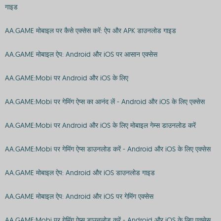
गाइड
AA.GAME मोबाइल पर कैसे एक्सेस करें: ऐप और APK डाउनलोड गाइड
AA.GAME मोबाइल ऐप: Android और iOS पर आसान एक्सेस
AA.GAME:Mobi पर Android और iOS के लिए
AA.GAME:Mobi पर गेमिंग ऐप्स का आनंद लें - Android और iOS के लिए एक्सेस
AA.GAME:Mobi पर Android और iOS के लिए मोबाइल गेम्स डाउनलोड करें
AA.GAME:Mobi पर गेमिंग ऐप्स डाउनलोड करें - Android और iOS के लिए एक्सेस
AA.GAME मोबाइल ऐप: Android और iOS डाउनलोड गाइड
AA.GAME मोबाइल ऐप: Android और iOS पर गेमिंग एक्सेस
AA.GAME:Mobi पर गेमिंग ऐप्स डाउनलोड करें - Android और iOS के लिए एक्सेस