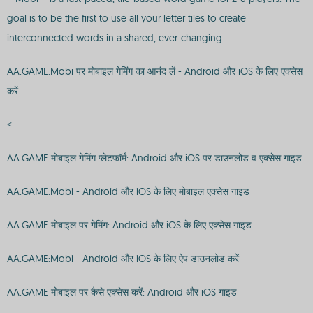
goal is to be the first to use all your letter tiles to create
interconnected words in a shared, ever-changing
AA.GAME:Mobi पर मोबाइल गेमिंग का आनंद लें - Android और iOS के लिए एक्सेस
करें
<
AA.GAME मोबाइल गेमिंग प्लेटफॉर्म: Android और iOS पर डाउनलोड व एक्सेस गाइड
AA.GAME:Mobi - Android और iOS के लिए मोबाइल एक्सेस गाइड
AA.GAME मोबाइल पर गेमिंग: Android और iOS के लिए एक्सेस गाइड
AA.GAME:Mobi - Android और iOS के लिए ऐप डाउनलोड करें
AA.GAME मोबाइल पर कैसे एक्सेस करें: Android और iOS गाइड