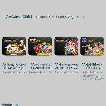
【AAGame Club】 पर आधारित नौ वेबसाइट अनुभाग:
AA Game: Android
AA गेम्स डाउनलोड
AA Game डाउनलोड:
AA.GAME:Stor पर
और iOS के लिए मुफ्त
करें: Android और
Android और iOS के
गेमिंग एक्सेस -
डाउनलोड और प्ले
iOS के लिए मुफ्त गेमिंग
लिए मुफ्त गेमिंग एप
Android और iOS के
AAगेम्सएंड्रॉइडऔरiOSपरमुफ्तमेंखेलनेकेलिएडाउनलोडकरेंAAGameडाउनलोडकरें:AndroidऔरiOSकेल
AAगेम्सऐप:AndroidऔरiOSपरमुफ्तगेमिंगकाआनंदAAगेम्सएंड्रॉइडऔरiOSपरमुफ
AAGameऐपडाउनलोड:AndroidऔरiOSप्लेटफ़ॉर्मपरग
AA.GAME:Stor-
ऐप
लिए APP डाउनलोड
AndroidऔरiOSकेलिएमु
करें
AndroidऔरiOSकेलिएमु
होमपेज