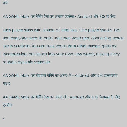
करें
AA.GAME:Mobi पर गेमिंग ऐप्स का आसान एक्सेस - Android और iOS के लिए
Each player starts with a hand of letter tiles. One player shouts "Go!"
and everyone races to build their own word grid, connecting words
like in Scrabble. You can steal words from other players' grids by
incorporating their letters into your own new words, making every
round a dynamic scramble.
AA.GAME:Mobi पर मोबाइल गेमिंग का आनंद लें - Android और iOS डाउनलोड
गाइड
AA.GAME:Mobi पर गेमिंग ऐप्स का आनंद लें - Android और iOS डिवाइस के लिए
एक्सेस
<