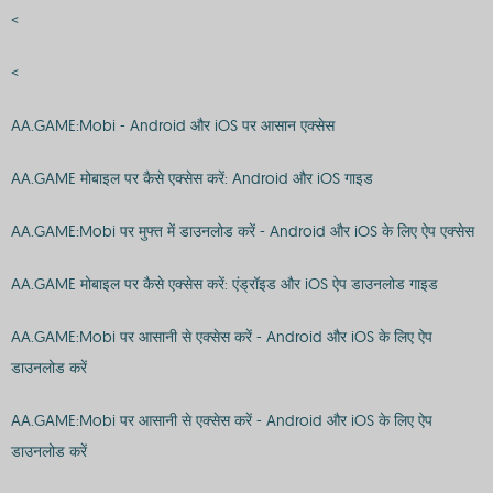
<
<
AA.GAME:Mobi - Android और iOS पर आसान एक्सेस
AA.GAME मोबाइल पर कैसे एक्सेस करें: Android और iOS गाइड
AA.GAME:Mobi पर मुफ्त में डाउनलोड करें - Android और iOS के लिए ऐप एक्सेस
AA.GAME मोबाइल पर कैसे एक्सेस करें: एंड्रॉइड और iOS ऐप डाउनलोड गाइड
AA.GAME:Mobi पर आसानी से एक्सेस करें - Android और iOS के लिए ऐप
डाउनलोड करें
AA.GAME:Mobi पर आसानी से एक्सेस करें - Android और iOS के लिए ऐप
डाउनलोड करें