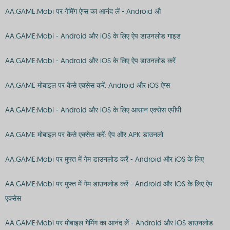
AA.GAME:Mobi पर गेमिंग ऐप्स का आनंद लें - Android औ
AA.GAME:Mobi - Android और iOS के लिए ऐप डाउनलोड गाइड
AA.GAME:Mobi - Android और iOS के लिए ऐप डाउनलोड करें
AA.GAME मोबाइल पर कैसे एक्सेस करें: Android और iOS ऐप्स
AA.GAME:Mobi - Android और iOS के लिए आसान एक्सेस एपीपी
AA.GAME मोबाइल पर कैसे एक्सेस करें: ऐप और APK डाउनलो
AA.GAME:Mobi पर मुफ्त में गेम डाउनलोड करें - Android और iOS के लिए
AA.GAME:Mobi पर मुफ्त में गेम डाउनलोड करें - Android और iOS के लिए ऐप
एक्सेस
AA.GAME:Mobi पर मोबाइल गेमिंग का आनंद लें - Android और iOS डाउनलोड