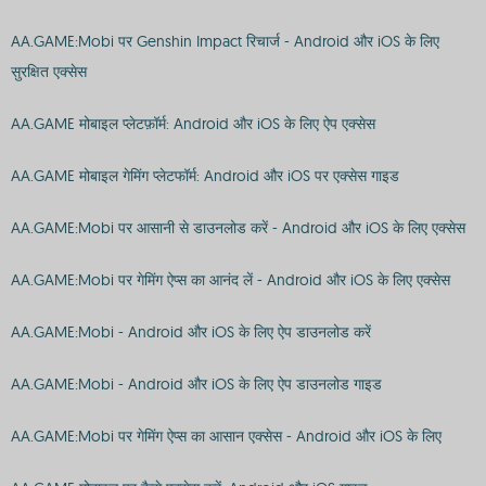
AA.GAME:Mobi पर Genshin Impact रिचार्ज - Android और iOS के लिए
सुरक्षित एक्सेस
AA.GAME मोबाइल प्लेटफ़ॉर्म: Android और iOS के लिए ऐप एक्सेस
AA.GAME मोबाइल गेमिंग प्लेटफॉर्म: Android और iOS पर एक्सेस गाइड
AA.GAME:Mobi पर आसानी से डाउनलोड करें - Android और iOS के लिए एक्सेस
AA.GAME:Mobi पर गेमिंग ऐप्स का आनंद लें - Android और iOS के लिए एक्सेस
AA.GAME:Mobi - Android और iOS के लिए ऐप डाउनलोड करें
AA.GAME:Mobi - Android और iOS के लिए ऐप डाउनलोड गाइड
AA.GAME:Mobi पर गेमिंग ऐप्स का आसान एक्सेस - Android और iOS के लिए