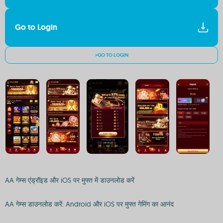
Go to Login
>GO TO LOGIN
AA गेम्स एंड्रॉइड और iOS पर मुफ्त में डाउनलोड करें
AA गेम्स डाउनलोड करें: Android और iOS पर मुफ्त गेमिंग का आनंद