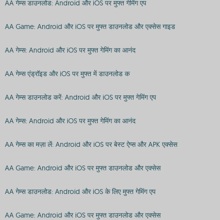
AA गेम्स डाउनलोड: Android और iOS पर मुफ्त गेमिंग एप
AA Game: Android और iOS पर मुफ्त डाउनलोड और एक्सेस गाइड
AA गेम्स: Android और iOS पर मुफ्त गेमिंग का आनंद
AA गेम्स एंड्रॉइड और iOS पर मुफ्त में डाउनलोड क
AA गेम्स डाउनलोड करें: Android और iOS पर मुफ्त गेमिंग एप
AA गेम्स: Android और iOS पर मुफ्त गेमिंग का आनंद
AA गेम्स का मज़ा लें: Android और iOS पर बेस्ट ऐप्स और APK एक्सेस
AA Game: Android और iOS पर मुफ्त डाउनलोड और एक्सेस
AA गेम्स डाउनलोड: Android और iOS के लिए मुफ्त गेमिंग एप
AA Game: Android और iOS पर मुफ्त डाउनलोड और एक्सेस