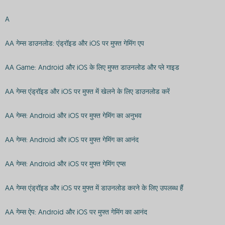
A
AA गेम्स डाउनलोड: एंड्रॉइड और iOS पर मुफ्त गेमिंग एप
AA Game: Android और iOS के लिए मुफ्त डाउनलोड और प्ले गाइड
AA गेम्स एंड्रॉइड और iOS पर मुफ्त में खेलने के लिए डाउनलोड करें
AA गेम्स: Android और iOS पर मुफ्त गेमिंग का अनुभव
AA गेम्स: Android और iOS पर मुफ्त गेमिंग का आनंद
AA गेम्स: Android और iOS पर मुफ्त गेमिंग एप्स
AA गेम्स एंड्रॉइड और iOS पर मुफ्त में डाउनलोड करने के लिए उपलब्ध हैं
AA गेम्स ऐप: Android और iOS पर मुफ्त गेमिंग का आनंद