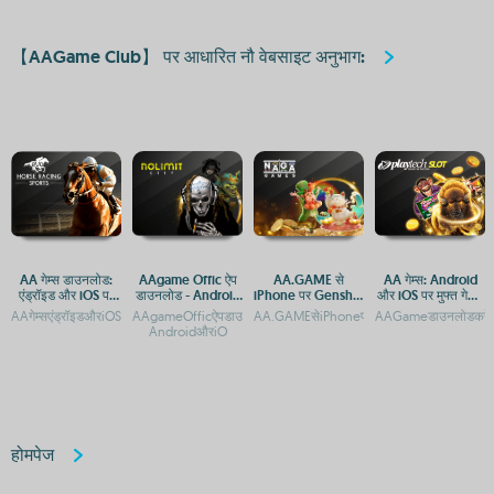
【AAGame Club】 पर आधारित नौ वेबसाइट अनुभाग:
AA गेम्स डाउनलोड:
AAgame Offic ऐप
AA.GAME से
AA गेम्स: Android
एंड्रॉइड और iOS पर
डाउनलोड - Android
iPhone पर Genshin
और iOS पर मुफ्त गेमिंग
मुफ्त गेमिंग का आनंद
और iOS प्लेटफ़ॉर्म के
Impact डाउनलोड और
का आनंद
AAगेम्सएंड्रॉइडऔरiOSपरमुफ्तगेमिंगएप्सAAगेम्सऐप:AndroidऔरiOSपरमुफ्तगेमिंगकाआनंदAAगेम्स:मो
AAgameOfficऐपडाउनलोड:AndroidऔरiOSप्लेटफ़ॉर्मपरएक्सेसगाइडAA
AA.GAMEसेiPhoneपरGenshinImpactAPKडा
AAGameडाउनलोडकरें:And
लिए पूरी गाइड
अपडेट कैसे करें
AndroidऔरiO
होमपेज