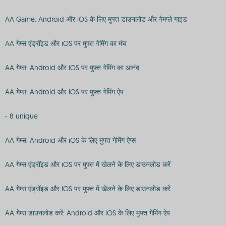
AA Game: Android और iOS के लिए मुफ्त डाउनलोड और गेमप्ले गाइड
AA गेम्स एंड्रॉइड और iOS पर मुफ्त गेमिंग का मंच
AA गेम्स: Android और iOS पर मुफ्त गेमिंग का आनंद
AA गेम्स: Android और iOS पर मुफ्त गेमिंग ऐप
- 8 unique
AA गेम्स: Android और iOS के लिए मुफ्त गेमिंग ऐप्स
AA गेम्स एंड्रॉइड और iOS पर मुफ्त में खेलने के लिए डाउनलोड करें
AA गेम्स एंड्रॉइड और iOS पर मुफ्त में खेलने के लिए डाउनलोड करें
AA गेम्स डाउनलोड करें: Android और iOS के लिए मुफ्त गेमिंग ऐप