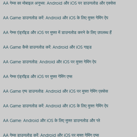
AA गेम्स का मोबाइल अनुभव: Android और iOS पर डाउनलोड और एक्सेस
AA Game डाउनलोड करें: Android और iOS के लिए मुफ्त गेमिंग ऐप
AA गेम्स एंड्रॉइड और iOS पर मुफ्त में डाउनलोड करने के लिए उपलब्ध हैं
AA Game कैसे डाउनलोड करें: Android और iOS गाइड
AA Game डाउनलोड: Android और iOS पर मुफ्त गेमिंग ऐप
AA गेम्स एंड्रॉइड और iOS पर मुफ्त गेमिंग एप्स
AA Game एप्प डाउनलोड: Android और iOS पर मुफ्त गेमिंग एक्सेस
AA Game डाउनलोड करें: Android और iOS के लिए मुफ्त गेमिंग ऐप
AA Game: Android और iOS के लिए मुफ्त डाउनलोड और प्ले
AA गेम्स डाउनलोड करें: Android और iOS पर मुफ्त गेमिंग एप्स