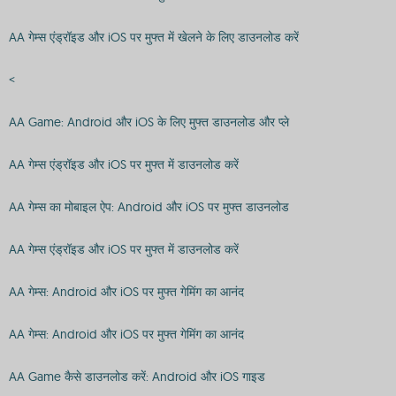
AA गेम्स एंड्रॉइड और iOS पर मुफ्त में खेलने के लिए डाउनलोड करें
<
AA Game: Android और iOS के लिए मुफ्त डाउनलोड और प्ले
AA गेम्स एंड्रॉइड और iOS पर मुफ्त में डाउनलोड करें
AA गेम्स का मोबाइल ऐप: Android और iOS पर मुफ्त डाउनलोड
AA गेम्स एंड्रॉइड और iOS पर मुफ्त में डाउनलोड करें
AA गेम्स: Android और iOS पर मुफ्त गेमिंग का आनंद
AA गेम्स: Android और iOS पर मुफ्त गेमिंग का आनंद
AA Game कैसे डाउनलोड करें: Android और iOS गाइड