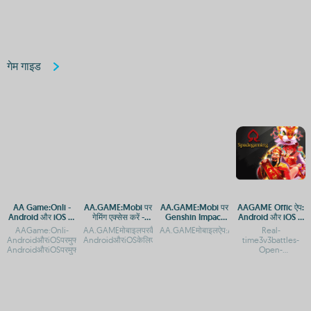
गेम गाइड
AA Game:Onli -
AA.GAME:Mobi पर
AA.GAME:Mobi पर
AAGAME Offic ऐप:
Android और iOS पर
गेमिंग एक्सेस करें -
Genshin Impact
Android और iOS के
डाउनलोड करें
Android और iOS के
APK डाउनलोड करें -
लिए डाउनलोड गाइड
AAGame:Onli-
AA.GAMEमोबाइलपरकैसेएक्सेसकरें:AndroidऔरiOSऐपडाउनलोडगाइडA
AA.GAMEमोबाइलऐप:AndroidऔरiOSपरआसानए
Real-
लिए ऐप डाउनलोड करें
Android और iOS
AndroidऔरiOSपरमुफ्तगेमिंगएपAAGame:Onli-
AndroidऔरiOSकेलिएआसा
time3v3battles-
गेमिंग एक्सेस
AndroidऔरiOSपरमुफ्तगेमिंगऐपAAGame:Onl
Open-
worldsurvivalwithba
buildingIn2077,neon
litmegacitieshidedig