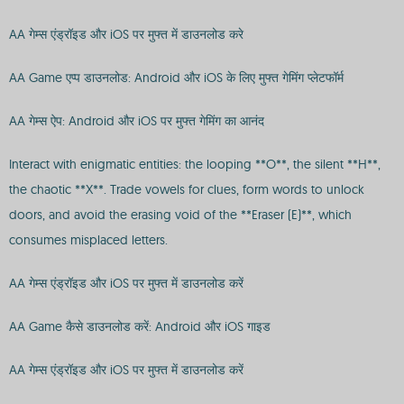
AA गेम्स एंड्रॉइड और iOS पर मुफ्त में डाउनलोड करे
AA Game एप्प डाउनलोड: Android और iOS के लिए मुफ्त गेमिंग प्लेटफॉर्म
AA गेम्स ऐप: Android और iOS पर मुफ्त गेमिंग का आनंद
Interact with enigmatic entities: the looping **O**, the silent **H**,
the chaotic **X**. Trade vowels for clues, form words to unlock
doors, and avoid the erasing void of the **Eraser (E)**, which
consumes misplaced letters.
AA गेम्स एंड्रॉइड और iOS पर मुफ्त में डाउनलोड करें
AA Game कैसे डाउनलोड करें: Android और iOS गाइड
AA गेम्स एंड्रॉइड और iOS पर मुफ्त में डाउनलोड करें