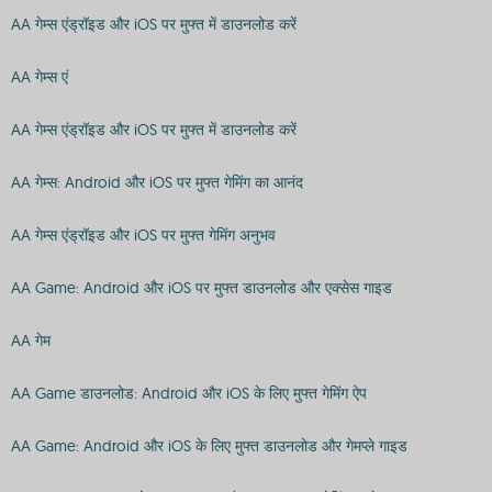
AA गेम्स एंड्रॉइड और iOS पर मुफ्त में डाउनलोड करें
AA गेम्स एं
AA गेम्स एंड्रॉइड और iOS पर मुफ्त में डाउनलोड करें
AA गेम्स: Android और iOS पर मुफ्त गेमिंग का आनंद
AA गेम्स एंड्रॉइड और iOS पर मुफ्त गेमिंग अनुभव
AA Game: Android और iOS पर मुफ्त डाउनलोड और एक्सेस गाइड
AA गेम
AA Game डाउनलोड: Android और iOS के लिए मुफ्त गेमिंग ऐप
AA Game: Android और iOS के लिए मुफ्त डाउनलोड और गेमप्ले गाइड