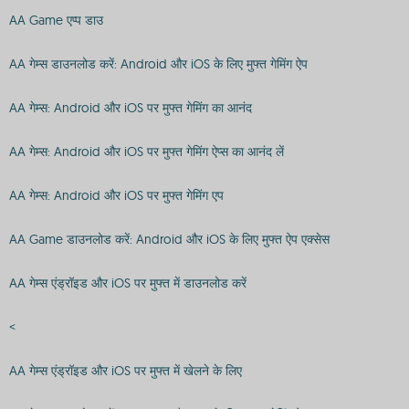
AA Game एप्प डाउ
AA गेम्स डाउनलोड करें: Android और iOS के लिए मुफ्त गेमिंग ऐप
AA गेम्स: Android और iOS पर मुफ्त गेमिंग का आनंद
AA गेम्स: Android और iOS पर मुफ्त गेमिंग ऐप्स का आनंद लें
AA गेम्स: Android और iOS पर मुफ्त गेमिंग एप
AA Game डाउनलोड करें: Android और iOS के लिए मुफ्त ऐप एक्सेस
AA गेम्स एंड्रॉइड और iOS पर मुफ्त में डाउनलोड करें
<
AA गेम्स एंड्रॉइड और iOS पर मुफ्त में खेलने के लिए