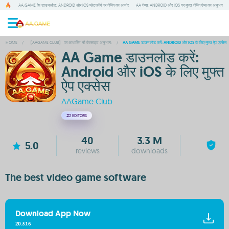
AA.GAME ऐप डाउनलोड: ANDROID और IOS प्लेटफ़ॉर्म पर गेमिंग का आनंद
AA गेम्स: ANDROID और IOS पर मुफ्त गेमिंग ऐप्स का अनुभव
HOME
/
【AAGAME CLUB】 पर आधारित नौ वेबसाइट अनुभाग:
/
AA GAME डाउनलोड करें: ANDROID और IOS के लिए मुफ्त ऐप एक्सेस
AA Game डाउनलोड करें:
Android और iOS के लिए मुफ्त
ऐप एक्सेस
AAGame Club
#2
EDITORS
40
3.3 M
5.0
reviews
downloads
The best video game software
Download App Now
20.3.1.6