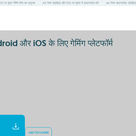
 पर मुफ्त गेमिंग ऐप्स का अनुभव
AA गेम्स एंड्रॉइड और IOS पर मुफ्त में डाउनलोड करें
AA गेम्स डाउनलोड: एंड्रॉइड
 और iOS के लिए गेमिंग प्लेटफॉर्म
>GO TO LOGIN