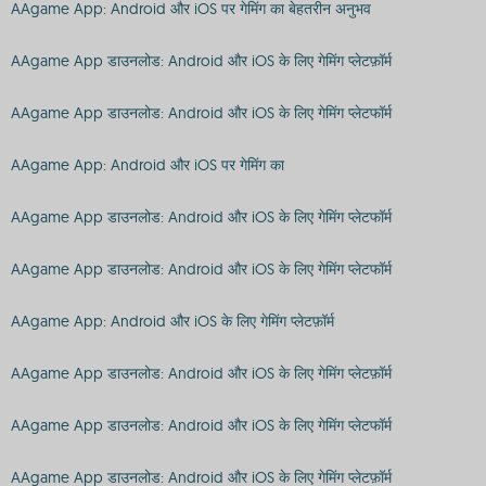
AAgame App: Android और iOS पर गेमिंग का बेहतरीन अनुभव
AAgame App डाउनलोड: Android और iOS के लिए गेमिंग प्लेटफ़ॉर्म
AAgame App डाउनलोड: Android और iOS के लिए गेमिंग प्लेटफॉर्म
AAgame App: Android और iOS पर गेमिंग का
AAgame App डाउनलोड: Android और iOS के लिए गेमिंग प्लेटफॉर्म
AAgame App डाउनलोड: Android और iOS के लिए गेमिंग प्लेटफॉर्म
AAgame App: Android और iOS के लिए गेमिंग प्लेटफ़ॉर्म
AAgame App डाउनलोड: Android और iOS के लिए गेमिंग प्लेटफ़ॉर्म
AAgame App डाउनलोड: Android और iOS के लिए गेमिंग प्लेटफॉर्म
AAgame App डाउनलोड: Android और iOS के लिए गेमिंग प्लेटफ़ॉर्म