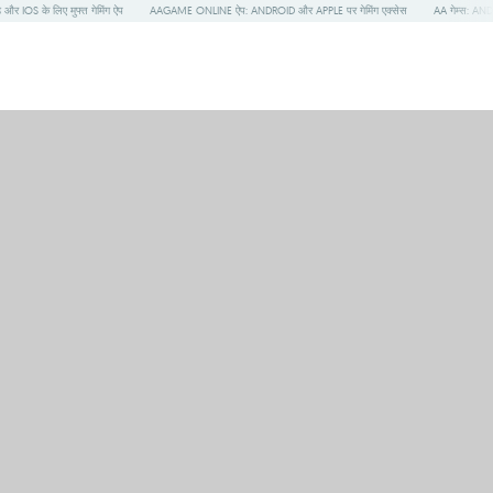
 और IOS के लिए मुफ्त गेमिंग ऐप
AAGAME ONLINE ऐप: ANDROID और APPLE पर गेमिंग एक्सेस
AA गेम्स: AND